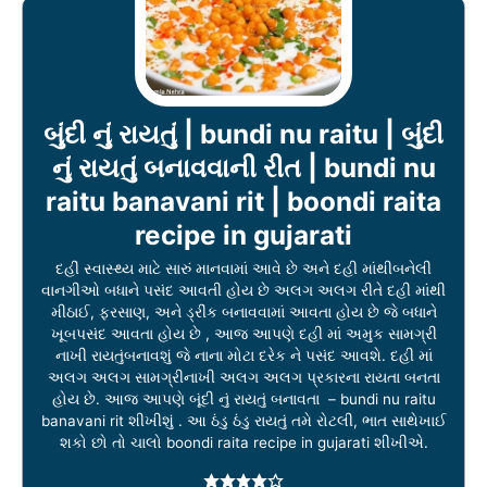
બુંદી નું રાયતું | bundi nu raitu | બુંદી
નું રાયતું બનાવવાની રીત | bundi nu
raitu banavani rit | boondi raita
recipe in gujarati
દહીં સ્વાસ્થ્ય માટે સારું માનવામાં આવે છે અને દહી માંથીબનેલી
વાનગીઓ બધાને પસંદ આવતી હોય છે અલગ અલગ રીતે દહી માંથી
મીઠાઈ, ફરસાણ, અને ડ્રીંક બનાવવામાં આવતા હોય છે જે બધાને
ખૂબપસંદ આવતા હોય છે , આજ આપણે દહી માં અમુક સામગ્રી
નાખી રાયતુંબનાવશું જે નાના મોટા દરેક ને પસંદ આવશે. દહી માં
અલગ અલગ સામગ્રીનાખી અલગ અલગ પ્રકારના રાયતા બનતા
હોય છે. આજ આપણે બૂંદી નું રાયતું બનાવતા – bundi nu raitu
banavani rit શીખીશું . આ ઠંડુ ઠંડુ રાયતું તમે રોટલી, ભાત સાથેખાઈ
શકો છો તો ચાલો boondi raita recipe in gujarati શીખીએ.