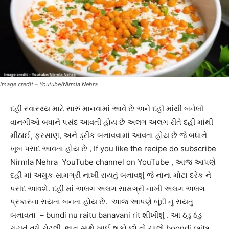
Image credit – Youtube/Nirmla Nehra
દહીં સ્વાસ્થ્ય માટે સારું માનવામાં આવે છે અને દહી માંથી બનેલી
વાનગીઓ બધાને પસંદ આવતી હોય છે અલગ અલગ રીતે દહી માંથી
મીઠાઈ, ફરસાણ, અને ડ્રીંક બનાવવામાં આવતા હોય છે જે બધાને
ખૂબ પસંદ આવતા હોય છે , If you like the recipe do subscribe
Nirmla Nehra YouTube channel on YouTube , આજ આપણે
દહી માં અમુક સામગ્રી નાખી રાયતું બનાવશું જે નાના મોટા દરેક ને
પસંદ આવશે. દહી માં અલગ અલગ સામગ્રી નાખી અલગ અલગ
પ્રકારના રાયતા બનતા હોય છે. આજ આપણે બૂંદી નું રાયતું
બનાવતા – bundi nu raitu banavani rit શીખીશું . આ ઠંડુ ઠંડુ
રાયતું તમે રોટલી, ભાત સાથે ખાઈ શકો છો તો ચાલો boondi raita