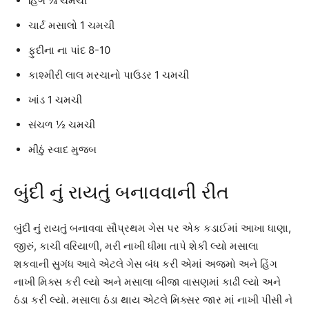
હિંગ ¼ ચમચી
ચાર્ટ મસાલો 1 ચમચી
ફુદીના ના પાંદ 8-10
કાશ્મીરી લાલ મરચાનો પાઉડર 1 ચમચી
ખાંડ 1 ચમચી
સંચળ ½ ચમચી
મીઠું સ્વાદ મુજબ
બુંદી નું રાયતું બનાવવાની રીત
બુંદી નું રાયતું બનાવવા સૌપ્રથમ ગેસ પર એક કડાઈમાં આખા ધાણા,
જીરું, કાચી વરિયાળી, મરી નાખી ધીમા તાપે શેકી લ્યો મસાલા
શકવાની સુગંધ આવે એટલે ગેસ બંધ કરી એમાં અજમો અને હિંગ
નાખી મિક્સ કરી લ્યો અને મસાલા બીજા વાસણમાં કાઢી લ્યો અને
ઠંડા કરી લ્યો. મસાલા ઠંડા થાય એટલે મિક્સર જાર માં નાખી પીસી ને