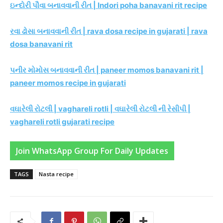
ઇન્દોરી પૌવા બનાવવાની રીત | Indori poha banavani rit recipe
રવા ઢોસા બનાવવાની રીત | rava dosa recipe in gujarati | rava
dosa banavani rit
પનીર મોમોસ બનાવવાની રીત | paneer momos banavani rit |
paneer momos recipe in gujarati
વઘારેલી રોટલી | vaghareli rotli | વઘારેલી રોટલી ની રેસીપી |
vaghareli rotli gujarati recipe
Join WhatsApp Group For Daily Updates
TAGS
Nasta recipe