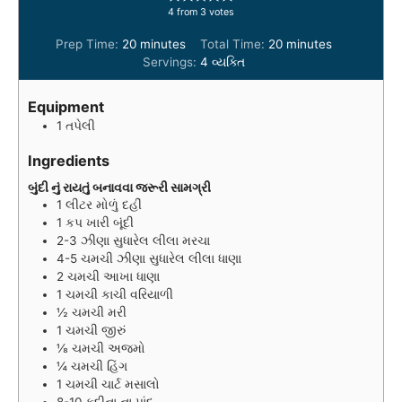
4
from
3
votes
m
m
Prep Time:
20
minutes
Total Time:
20
minutes
i
i
Servings:
4
વ્યક્તિ
n
n
u
u
Equipment
t
t
1 તપેલી
e
e
s
s
Ingredients
બુંદી નું રાયતું બનાવવા જરૂરી સામગ્રી
1
લીટર
મોળું દહીં
1
કપ
ખારી બૂંદી
2-3
ઝીણા સુધારેલ લીલા મરચા
4-5
ચમચી
ઝીણા સુધારેલ લીલા ધાણા
2
ચમચી
આખા ધાણા
1
ચમચી
કાચી વરિયાળી
½
ચમચી
મરી
1
ચમચી
જીરું
⅛
ચમચી
અજમો
¼
ચમચી
હિંગ
1
ચમચી
ચાર્ટ મસાલો