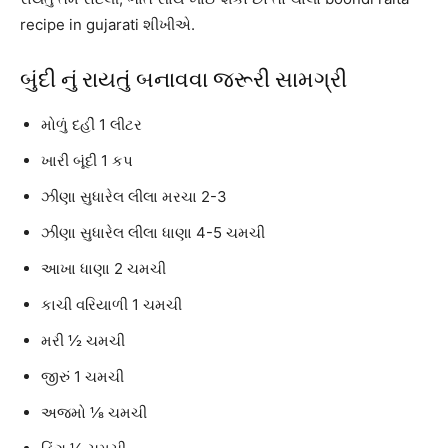
recipe in gujarati શીખીએ.
બુંદી નું રાયતું બનાવવા જરૂરી સામગ્રી
મોળું દહીં 1 લીટર
ખારી બૂંદી 1 કપ
ઝીણા સુધારેલ લીલા મરચા 2-3
ઝીણા સુધારેલ લીલા ધાણા 4-5 ચમચી
આખા ધાણા 2 ચમચી
કાચી વરિયાળી 1 ચમચી
મરી ½ ચમચી
જીરું 1 ચમચી
અજમો ⅛ ચમચી