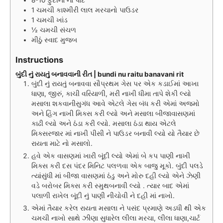
8-10
ફુદીના ના પાંદ
1
ચમચી
કાશ્મીરી લાલ મરચાનો પાઉડર
1
ચમચી
ખાંડ
½
ચમચી
સંચળ
મીઠું સ્વાદ મુજબ
Instructions
બુંદી નું રાયતું બનાવવાની રીત | bundi nu raitu banavani rit
બુંદી નું રાયતું બનાવવા સૌપ્રથમ ગેસ પર એક કડાઈમાં આખા
ધાણા, જીરું, કાચી વરિયાળી, મરી નાખી ધીમા તાપે શેકી લ્યો
મસાલા શકવાનીસુગંધ આવે એટલે ગેસ બંધ કરી એમાં અજમો
અને હિંગ નાખી મિક્સ કરી લ્યો અને મસાલા બીજાવાસણમાં
કાઢી લ્યો અને ઠંડા કરી લ્યો. મસાલા ઠંડા થાય એટલે
મિક્સરજાર માં નાખી પીસી ને પાઉડર બનાવી લ્યો યો તૈયાર છે
રાયતા માટે નો મસાલો.
હવે એક વાસણમાં ખારી બૂંદી લ્યો એમાં બે કપ પાણી નાખી
મિક્સ કરી દસ પંદર મિનિટ પલળવા એક બાજુ મૂકો. બુંદી પલડે
ત્યાંસુંધી માં બીજા વાસણમાં ઠંડુ અને મોરુ દહી લ્યો એને ઝેણી
વડે બરોબર મિક્સ કરી સ્મુથબનાવી લ્યો . ત્યાર બાદ એમાં
પલાળી રાખેલ બૂંદી નું પાણી નીચોવી ને દહી માં નાખો.
એમાં તૈયાર કરેલ રાયતા મસાલા ને પસંદ પ્રમાણે અડધી થી એક
ચમચી નાખો સાથે ઝીણા સુધારેલ લીલા મરચા, લીલા ધાણા,ચાર્ટ