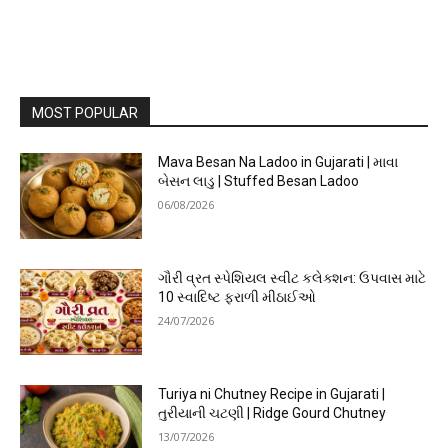
MOST POPULAR
Mava Besan Na Ladoo in Gujarati | માવા
બેસન લાડુ | Stuffed Besan Ladoo
06/08/2026
ગૌરી વ્રત સ્પેશિયલ સ્વીટ કલેક્શન: ઉપવાસ માટે
10 સ્વાદિષ્ટ ફરાળી મીઠાઈઓ
24/07/2026
Turiya ni Chutney Recipe in Gujarati |
તુરીયાની ચટણી | Ridge Gourd Chutney
13/07/2026