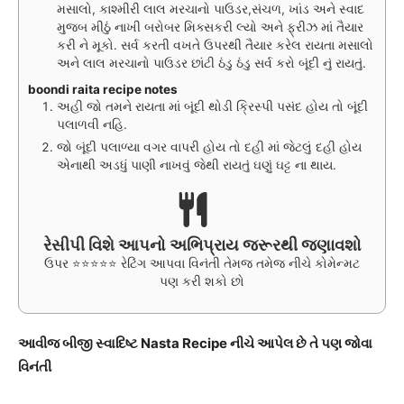
મસાલો, કાશ્મીરી લાલ મરચાનો પાઉડર,સંચળ, ખાંડ અને સ્વાદ
મુજબ મીઠું નાખી બરોબર મિક્સકરી લ્યો અને ફ્રીઝ માં તૈયાર
કરી ને મૂકો. સર્વ કરતી વખતે ઉપરથી તૈયાર કરેલ રાયતા મસાલો
અને લાલ મરચાનો પાઉડર છાંટી ઠંડુ ઠંડુ સર્વ કરો બૂંદી નું રાયતું.
boondi raita recipe notes
અહી જો તમને રાયતા માં બૂંદી થોડી ક્રિસ્પી પસંદ હોય તો બૂંદી
પલાળવી નહિ.
જો બૂંદી પલાળ્યા વગર વાપરી હોય તો દહી માં જેટલું દહી હોય
એનાથી અડધું પાણી નાખવું જેથી રાયતું ઘણું ઘટ્ટ ના થાય.
રેસીપી વિશે આપનો અભિપ્રાય જરૂરથી જણાવશો
ઉપર ⭐⭐⭐⭐⭐ રેટિંગ આપવા વિનંતી તેમજ તમેજ નીચે કોમેન્મટ
પણ કરી શકો છો
આવીજ બીજી સ્વાદિષ્ટ Nasta Recipe નીચે આપેલ છે તે પણ જોવા
વિનંતી