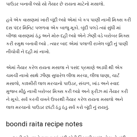
પાઉડર બનાવી લ્યો યો તૈયાર છે રાયતા માટેનો મસાલો.
હવે એક વાસણમાં ખારી બૂંદી લ્યો એમાં બે કપ પાણી નાખી મિક્સ કરી
દસ પંદર મિનિટ પલળવા એક બાજુ મૂકો. બુંદી પલડે ત્યાં સુંધી માં
બીજા વાસણમાં ઠંડુ અને મોરુ દહી લ્યો એને ઝેણી વડે બરોબર મિક્સ
કરી સ્મુથ બનાવી લ્યો . ત્યાર બાદ એમાં પલાળી રાખેલ બૂંદી નું પાણી
નીચોવી ને દહી માં નાખો.
એમાં તૈયાર કરેલ રાયતા મસાલા ને પસંદ પ્રમાણે અડધી થી એક
ચમચી નાખો સાથે ઝીણા સુધારેલ લીલા મરચા, લીલા ધાણા, ચાર્ટ
મસાલો, કાશ્મીરી લાલ મરચાનો પાઉડર, સંચળ, ખાંડ અને સ્વાદ
મુજબ મીઠું નાખી બરોબર મિક્સ કરી લ્યો અને ફ્રીઝ માં તૈયાર કરી
ને મૂકો. સર્વ કરતી વખતે ઉપરથી તૈયાર કરેલ રાયતા મસાલો અને
લાલ મરચાનો પાઉડર છાંટી ઠંડુ ઠંડુ સર્વ કરો બૂંદી નું રાયતું.
boondi raita recipe notes