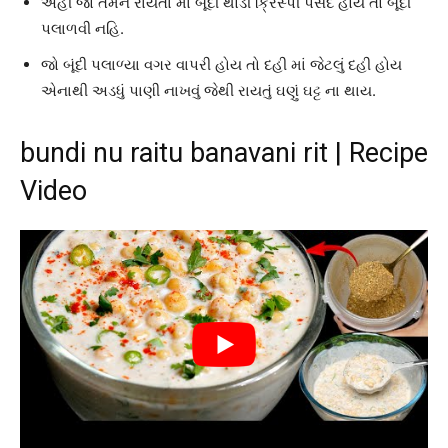
અહી જો તમને રાયતા માં બૂંદી થોડી ક્રિસ્પી પસંદ હોય તો બૂંદી
પલાળવી નહિ.
જો બૂંદી પલાળ્યા વગર વાપરી હોય તો દહી માં જેટલું દહી હોય
એનાથી અડધું પાણી નાખવું જેથી રાયતું ઘણું ઘટ્ટ ના થાય.
bundi nu raitu banavani rit | Recipe
Video