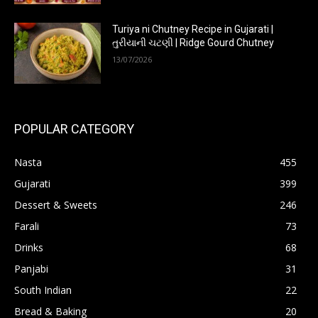
Turiya ni Chutney Recipe in Gujarati |
તુરીયાની ચટણી | Ridge Gourd Chutney
13/07/2026
POPULAR CATEGORY
Nasta
455
Gujarati
399
Dessert & Sweets
246
Farali
73
Drinks
68
Panjabi
31
South Indian
22
Bread & Baking
20