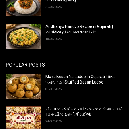
25/06/2026
Andhariyo Handvo Recipe in Gujarati |
આંધળિયો હાંડવો બનાવવાની રીત
18/06/2026
POPULAR POSTS
Mava Besan Na Ladoo in Gujarati | માવા
બેસન લાડુ | Stuffed Besan Ladoo
06/08/2026
ગૌરી વ્રત સ્પેશિયલ સ્વીટ કલેક્શન: ઉપવાસ માટે
10 સ્વાદિષ્ટ ફરાળી મીઠાઈઓ
24/07/2026