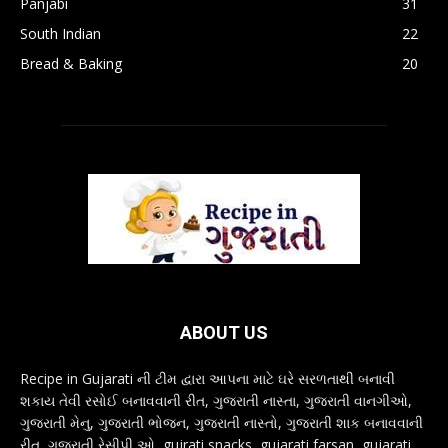
Panjabi
31
South Indian
22
Bread & Baking
20
ABOUT US
Recipe in Gujarati ની ટીમ દ્વારા આપના માટે ઘરે સરળતાથી બનાવી
શકાય તેવી રસોઈ બનાવવાની રીત, ગુજરાતી નાસ્તા, ગુજરાતી વાનગીઓ,
ગુજરાતી મેનુ, ગુજરાતી ભોજન, ગુજરાતી નાસ્તો, ગુજરાતી શાક બનાવવાની
રીત, ગુજરાતી રેસીપી ઓ, gujrati snacks, gujarati farsan, gujarati