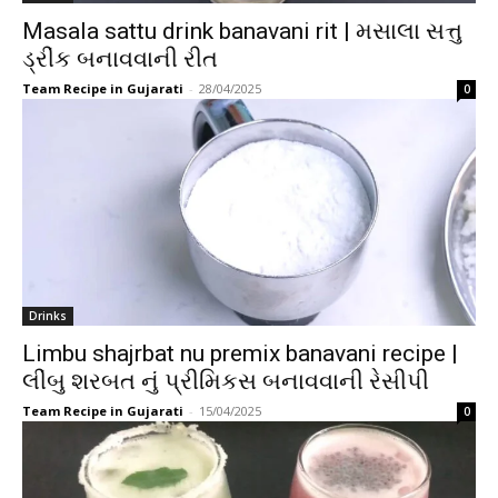
Masala sattu drink banavani rit | મસાલા સત્તુ
ડ્રીંક બનાવવાની રીત
Team Recipe in Gujarati
-
28/04/2025
0
Drinks
Limbu shajrbat nu premix banavani recipe |
લીંબુ શરબત નું પ્રીમિકસ બનાવવાની રેસીપી
Team Recipe in Gujarati
-
15/04/2025
0