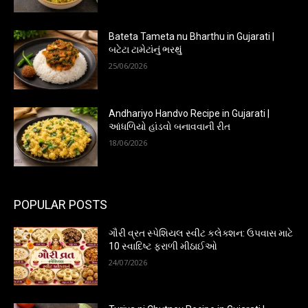
Bateta Tameta nu Bharthu in Gujarati |
બટેટા ટામેટાંનું ભરથું
25/06/2026
Andhariyo Handvo Recipe in Gujarati |
આંધળિયો હાંડવો બનાવવાની રીત
18/06/2026
POPULAR POSTS
ગૌરી વ્રત સ્પેશિયલ સ્વીટ કલેક્શન: ઉપવાસ માટે
10 સ્વાદિષ્ટ ફરાળી મીઠાઈઓ
24/07/2026