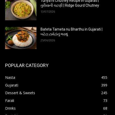
Turiya ni Chutney Recipe in Gujarati |
તુરીયાની ચટણી | Ridge Gourd Chutney
13/07/2026
Bateta Tameta nu Bharthu in Gujarati |
બટેટા ટામેટાંનું ભરથું
25/06/2026
POPULAR CATEGORY
Nasta
455
Gujarati
399
Dessert & Sweets
245
Farali
73
Drinks
68