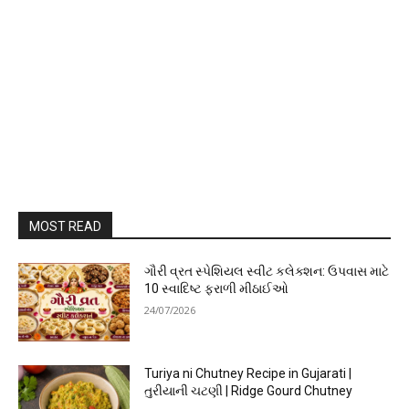
MOST READ
ગૌરી વ્રત સ્પેશિયલ સ્વીટ કલેક્શન: ઉપવાસ માટે
10 સ્વાદિષ્ટ ફરાળી મીઠાઈઓ
24/07/2026
Turiya ni Chutney Recipe in Gujarati |
તુરીયાની ચટણી | Ridge Gourd Chutney