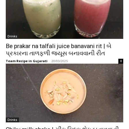
Drinks
Be prakar na talfali juice banavani rit | બે
પ્રકારના તાળફળી જ્યૂસ બનાવવાની રીત
Team Recipe in Gujarati
-
20/03/2025
0
Drinks