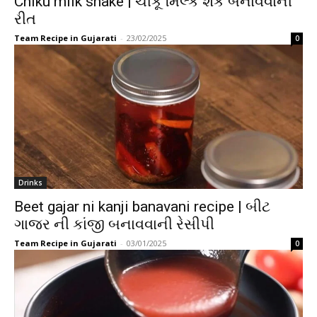
Chiku milk shake | ચીકૂ મિલ્ક શેક બનાવવાની
રીત
Team Recipe in Gujarati
-
23/02/2025
0
Drinks
Beet gajar ni kanji banavani recipe | બીટ
ગાજર ની કાંજી બનાવવાની રેસીપી
Team Recipe in Gujarati
-
03/01/2025
0