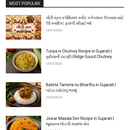
MOST POPULAR
ગૌરી વ્રત સ્પેશિયલ સ્વીટ કલેક્શન: ઉપવાસ માટે
10 સ્વાદિષ્ટ ફરાળી મીઠાઈઓ
24/07/2026
Turiya ni Chutney Recipe in Gujarati |
તુરીયાની ચટણી | Ridge Gourd Chutney
13/07/2026
Bateta Tameta nu Bharthu in Gujarati |
બટેટા ટામેટાંનું ભરથું
25/06/2026
Jowar Masala Sev Recipe in Gujarati |
જુવારના લોટની મસાલા સેવ