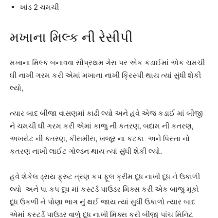
ખાંડ 2 ચમચી
મખાના મિલ્ક ની રેસીપી
મખાના મિલ્ક બનાવવા સૌપ્રથમ ગેસ પર એક કડાઈમાં એક ચમચી
ઘી નાખી ગરમ કરી એમાં મખાના નાખી ક્રિસ્પી થાય ત્યાં સુંધી શેકી
લ્યો,
ત્યાર બાદ બીજા વાસણમાં કાઢી લ્યો અને હવે એજ કડાઈ માં બીજી
ને ચમચી ઘી ગરમ કરી એમાં કાજુ ની કતરણ, બદામ ની કતરણ,
અખરોટ ની કતરણ, કીસમીસ, ખજૂર ના કટકા અને પિસ્તા નો
કતરણ નાખી લાઈટ ગોલ્ડન થાય ત્યાં સુંધી શેકી લ્યો.
હવે શેકેલ ડ્રાય ફ્રુટ ત્રણ કપ ફૂલ ક્રીમ દૂધ નાખી દૂધ ને ઉકાળી
લ્યો અને પા કપ દૂધ માં કસ્ટર્ડ પાઉડર મિક્સ કરી એક બાજુ મૂકો
દૂધ ઉકળી ને પોણા ભાગ નું થઈ જાય ત્યાં સુધી ઉકાળો ત્યાર બાદ
એમાં કસ્ટર્ડ પાઉડર વાળું દૂધ નાખી મિક્સ કરી બીજી પાંચ મિનિટ