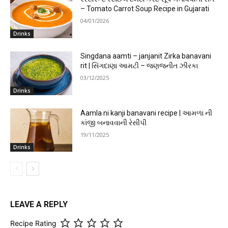
– Tomato Carrot Soup Recipe in Gujarati
04/01/2026
Drinks
Singdana aamti – janjanit Zirka banavani
rit | સિંગદાણા આમટી – જણજનીત ઝીરકા
03/12/2025
Drinks
Aamla ni kanji banavani recipe | આમળા ની
કાંજી બનાવવાની રેસીપી
19/11/2025
Drinks
LEAVE A REPLY
Recipe Rating