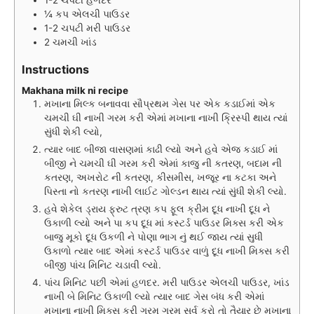
¼
કપ
એલચી પાઉડર
1-2
ચપટી
મરી પાઉડર
2
ચમચી
ખાંડ
Instructions
Makhana milk ni recipe
મખાના મિલ્ક બનાવવા સૌપ્રથમ ગેસ પર એક કડાઈમાં એક
ચમચી ઘી નાખી ગરમ કરી એમાં મખાના નાખી ક્રિસ્પી થાય ત્યાં
સુંધી શેકી લ્યો,
ત્યાર બાદ બીજા વાસણમાં કાઢી લ્યો અને હવે એજ કડાઈ માં
બીજી ને ચમચી ઘી ગરમ કરી એમાં કાજુ ની કતરણ, બદામ ની
કતરણ, અખરોટ ની કતરણ, કીસમીસ, ખજૂર ના કટકા અને
પિસ્તા નો કતરણ નાખી લાઈટ ગોલ્ડન થાય ત્યાં સુંધી શેકી લ્યો.
હવે શેકેલ ડ્રાય ફ્રુટ ત્રણ કપ ફૂલ ક્રીમ દૂધ નાખી દૂધ ને
ઉકાળી લ્યો અને પા કપ દૂધ માં કસ્ટર્ડ પાઉડર મિક્સ કરી એક
બાજુ મૂકો દૂધ ઉકળી ને પોણા ભાગ નું થઈ જાય ત્યાં સુધી
ઉકાળો ત્યાર બાદ એમાં કસ્ટર્ડ પાઉડર વાળું દૂધ નાખી મિક્સ કરી
બીજી પાંચ મિનિટ ચડાવી લ્યો.
પાંચ મિનિટ પછી એમાં હળદર. મરી પાઉડર એલચી પાઉડર, ખાંડ
નાખી બે મિનિટ ઉકાળી લ્યો ત્યાર બાદ ગેસ બંધ કરી એમાં
મખાના નાખી મિક્સ કરી ગરમ ગરમ સર્વ કરો તો તૈયાર છે મખાના