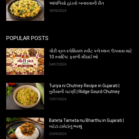
આંધળિયો હાંડવો બનાવવાની રીત
18/06/2026
POPULAR POSTS
ગૌરી વ્રત સ્પેશિયલ સ્વીટ કલેક્શન: ઉપવાસ માટે
10 સ્વાદિષ્ટ ફરાળી મીઠાઈઓ
24/07/2026
Turiya ni Chutney Recipe in Gujarati |
તુરીયાની ચટણી | Ridge Gourd Chutney
13/07/2026
Bateta Tameta nu Bharthu in Gujarati |
બટેટા ટામેટાંનું ભરથું
25/06/2026