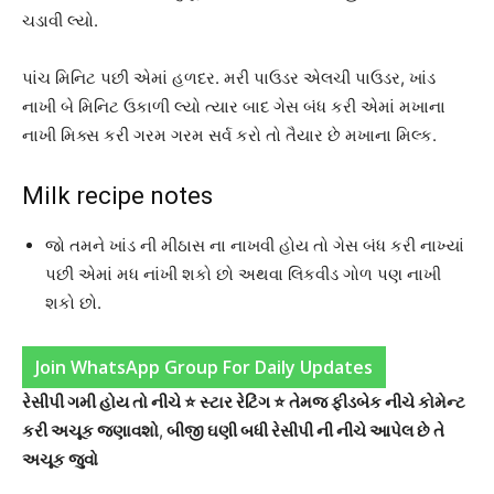
ચડાવી લ્યો.
પાંચ મિનિટ પછી એમાં હળદર. મરી પાઉડર એલચી પાઉડર, ખાંડ
નાખી બે મિનિટ ઉકાળી લ્યો ત્યાર બાદ ગેસ બંધ કરી એમાં મખાના
નાખી મિક્સ કરી ગરમ ગરમ સર્વ કરો તો તૈયાર છે મખાના મિલ્ક.
Milk recipe notes
જો તમને ખાંડ ની મીઠાસ ના નાખવી હોય તો ગેસ બંધ કરી નાખ્યાં
પછી એમાં મધ નાંખી શકો છો અથવા લિકવીડ ગોળ પણ નાખી
શકો છો.
Join WhatsApp Group For Daily Updates
રેસીપી ગમી હોય તો નીચે ⭐ સ્ટાર રેટિંગ ⭐ તેમજ ફીડબેક નીચે કોમેન્ટ
કરી અચૂક જણાવશો
,
બીજી ઘણી બધી રેસીપી ની નીચે આપેલ છે તે
અચૂક જુવો