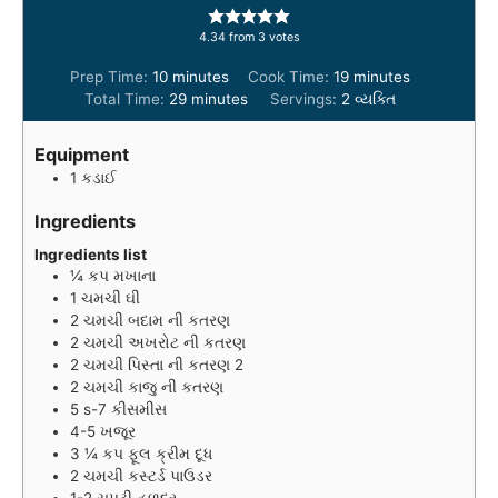
4.34
from
3
votes
m
m
Prep Time:
10
minutes
Cook Time:
19
minutes
i
m
i
Total Time:
29
minutes
Servings:
2
વ્યક્તિ
n
i
n
u
n
u
Equipment
t
u
t
1 કડાઈ
e
t
e
s
e
s
Ingredients
s
Ingredients list
¼
કપ
મખાના
1
ચમચી
ઘી
2
ચમચી
બદામ ની કતરણ
2
ચમચી
અખરોટ ની કતરણ
2
ચમચી
પિસ્તા ની કતરણ 2
2
ચમચી
કાજુ ની કતરણ
5 s-7
કીસમીસ
4-5
ખજૂર
3 ¼
કપ
ફૂલ ક્રીમ દૂધ
2
ચમચી
કસ્ટર્ડ પાઉડર
1-2
ચપટી
હળદર