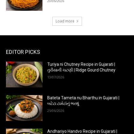
20/06/2026
Load more
EDITOR PICKS
Turiya ni Chutney Recipe in Gujarati |
તુરીયાની ચટણી | Ridge Gourd Chutney
13/07/2026
Bateta Tameta nu Bharthu in Gujarati |
બટેટા ટામેટાંનું ભરથું
25/06/2026
Andhariyo Handvo Recipe in Gujarati |