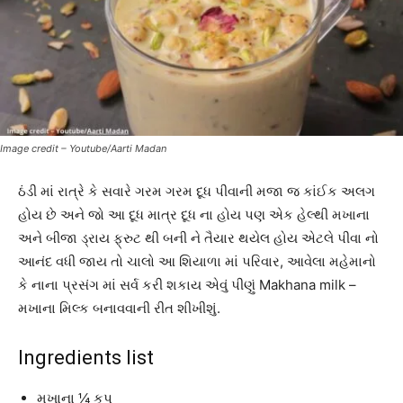
Image credit – Youtube/Aarti Madan
ઠંડી માં રાત્રે કે સવારે ગરમ ગરમ દૂધ પીવાની મજા જ કાંઈક અલગ
હોય છે અને જો આ દૂધ માત્ર દૂધ ના હોય પણ એક હેલ્થી મખાના
અને બીજા ડ્રાય ફ્રુટ થી બની ને તૈયાર થયેલ હોય એટલે પીવા નો
આનંદ વધી જાય તો ચાલો આ શિયાળા માં પરિવાર, આવેલા મહેમાનો
કે નાના પ્રસંગ માં સર્વ કરી શકાય એવું પીણું Makhana milk –
મખાના મિલ્ક બનાવવાની રીત શીખીશું.
Ingredients list
મખાના ¼ કપ