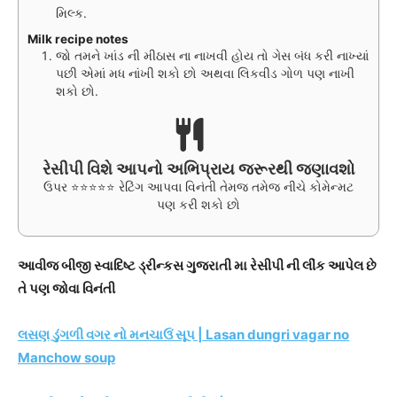
મિલ્ક.
Milk recipe notes
જો તમને ખાંડ ની મીઠાસ ના નાખવી હોય તો ગેસ બંધ કરી નાખ્યાં
પછી એમાં મધ નાંખી શકો છો અથવા લિકવીડ ગોળ પણ નાખી
શકો છો.
રેસીપી વિશે આપનો અભિપ્રાય જરૂરથી જણાવશો
ઉપર ⭐⭐⭐⭐⭐ રેટિંગ આપવા વિનંતી તેમજ તમેજ નીચે કોમેન્મટ
પણ કરી શકો છો
આવીજ બીજી સ્વાદિષ્ટ ડ્રીન્કસ ગુજરાતી મા રેસીપી ની લીંક આપેલ છે
તે પણ જોવા વિનંતી
લસણ ડુંગળી વગર નો મનચાઉં સૂપ | Lasan dungri vagar no
Manchow soup