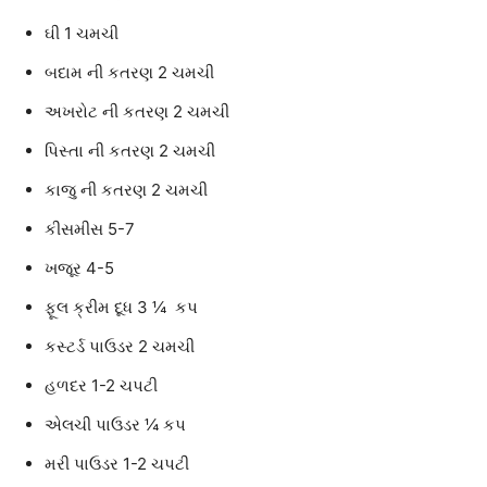
ઘી 1 ચમચી
બદામ ની કતરણ 2 ચમચી
અખરોટ ની કતરણ 2 ચમચી
પિસ્તા ની કતરણ 2 ચમચી
કાજુ ની કતરણ 2 ચમચી
કીસમીસ 5-7
ખજૂર 4-5
ફૂલ ક્રીમ દૂધ 3 ¼ કપ
કસ્ટર્ડ પાઉડર 2 ચમચી
હળદર 1-2 ચપટી
એલચી પાઉડર ¼ કપ
મરી પાઉડર 1-2 ચપટી