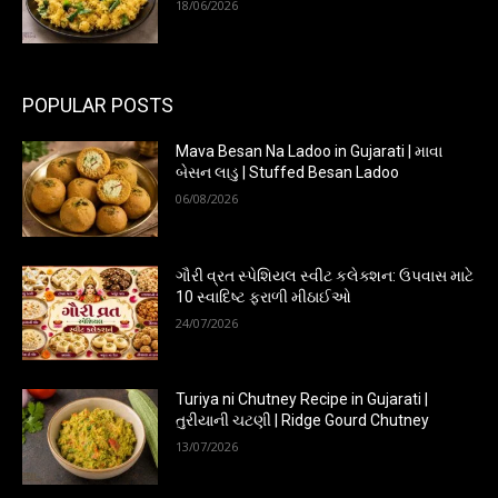
18/06/2026
POPULAR POSTS
Mava Besan Na Ladoo in Gujarati | માવા
બેસન લાડુ | Stuffed Besan Ladoo
06/08/2026
ગૌરી વ્રત સ્પેશિયલ સ્વીટ કલેક્શન: ઉપવાસ માટે
10 સ્વાદિષ્ટ ફરાળી મીઠાઈઓ
24/07/2026
Turiya ni Chutney Recipe in Gujarati |
તુરીયાની ચટણી | Ridge Gourd Chutney
13/07/2026