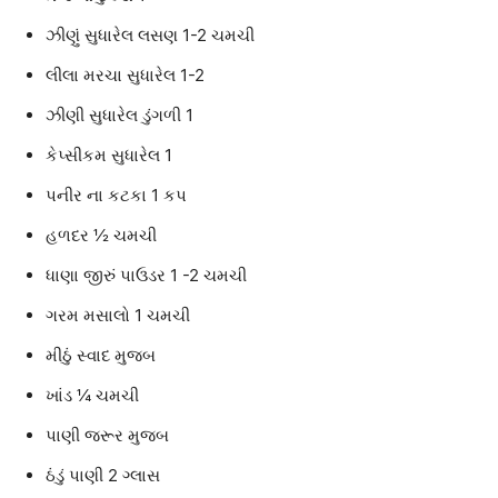
ઝીણું સુધારેલ લસણ 1-2 ચમચી
લીલા મરચા સુધારેલ 1-2
ઝીણી સુધારેલ ડુંગળી 1
કેપ્સીકમ સુધારેલ 1
પનીર ના કટકા 1 કપ
હળદર ½ ચમચી
ધાણા જીરું પાઉડર 1 -2 ચમચી
ગરમ મસાલો 1 ચમચી
મીઠું સ્વાદ મુજબ
ખાંડ ¼ ચમચી
પાણી જરૂર મુજબ
ઠંડું પાણી 2 ગ્લાસ