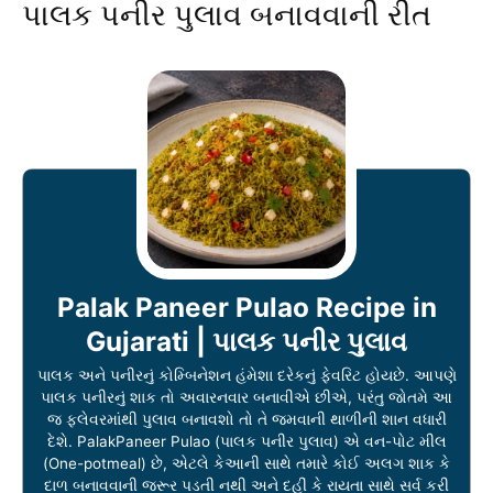
પાલક પનીર પુલાવ બનાવવાની રીત
Palak Paneer Pulao Recipe in
Gujarati | પાલક પનીર પુલાવ
પાલક અને પનીરનું કોમ્બિનેશન હંમેશા દરેકનું ફેવરિટ હોયછે. આપણે
પાલક પનીરનું શાક તો અવારનવાર બનાવીએ છીએ, પરંતુ જોતમે આ
જ ફ્લેવરમાંથી પુલાવ બનાવશો તો તે જમવાની થાળીની શાન વધારી
દેશે. PalakPaneer Pulao (પાલક પનીર પુલાવ) એ વન-પોટ મીલ
(One-potmeal) છે, એટલે કેઆની સાથે તમારે કોઈ અલગ શાક કે
દાળ બનાવવાની જરૂર પડતી નથી અને દહીં કે રાયતા સાથે સર્વ કરી