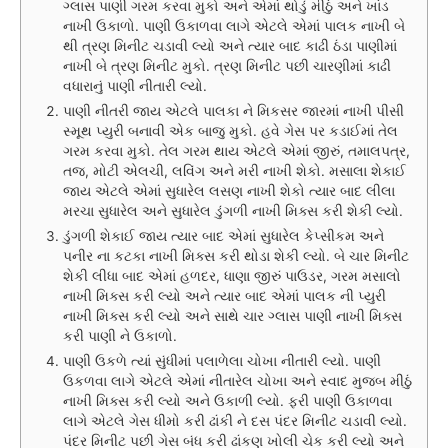
ગ્લાસ પાણી ગરમ કરવા મુકો અને એમાં થોડું મીઠું અને ખાંડ
નાખી ઉકાળો. પાણી ઉકાળવા લાગે એટલે એમાં પાલક નાખી બે
થી ત્રણ મિનીટ ચડાવી લ્યો અને ત્યાર બાદ કાઢી ઠંડા પાણીમાં
નાખી બે ત્રણ મિનીટ મુકો. ત્રણ મિનીટ પછી ચારણીમાં કાઢી
વધારાનું પાણી નીતારી લ્યો.
પાણી નીતરી જાય એટલે પાલકા ને મિકસર જારમાં નાખી પીસી
સ્મૂથ પ્યુરી બનાવી એક બાજુ મુકો. હવે ગેસ પર કડાઈમાં તેલ
ગરમ કરવા મુકો. તેલ ગરમ થાય એટલે એમાં જીરું, તમાલપત્ર,
તજ, મોટી એલચી, લવિંગ અને મરી નાખી શેકો. મસાલા શેકાઈ
જાય એટલે એમાં સુધારેલ લસણ નાખી શેકો ત્યાર બાદ લીલા
મરચા સુધારેલ અને સુધારેલ ડુંગળી નાખી મિક્સ કરી શેકી લ્યો.
ડુંગળી શેકાઈ જાય ત્યાર બાદ એમાં સુધારેલ કેપ્સીકમ અને
પનીર ના કટકા નાખી મિક્સ કરી થોડા શેકી લ્યો. બે ચાર મિનીટ
શેકી લીધા બાદ એમાં હળદર, ધાણા જીરું પાઉડર, ગરમ મસાલો
નાખી મિક્સ કરી લ્યો અને ત્યાર બાદ એમાં પાલક ની પ્યુરી
નાખી મિક્સ કરી લ્યો અને સાથે ચાર ગ્લાસ પાણી નાખી મિક્સ
કરી પાણી ને ઉકાળો.
પાણી ઉકળે ત્યાં સુંધીમાં પલાળેલા ચોખા નીતારી લ્યો. પાણી
ઉકળવા લાગે એટલે એમાં નીતારેલ ચોખા અને સ્વાદ મુજબ મીઠું
નાખી મિક્સ કરી લ્યો અને ઉકાળી લ્યો. ફરી પાણી ઉકાળવા
લાગે એટલે ગેસ ધીમો કરી ઢાંકી ને દસ પંદર મિનીટ ચડાવી લ્યો.
પંદર મિનીટ પછી ગેસ બંધ કરી ઢાંકણ ખોલી ચેક કરી લ્યો અને