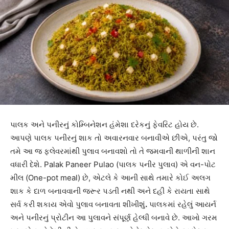
પાલક અને પનીરનું કોમ્બિનેશન હંમેશા દરેકનું ફેવરિટ હોય છે.
આપણે પાલક પનીરનું શાક તો અવારનવાર બનાવીએ છીએ, પરંતુ જો
તમે આ જ ફ્લેવરમાંથી પુલાવ બનાવશો તો તે જમવાની થાળીની શાન
વધારી દેશે. Palak Paneer Pulao (પાલક પનીર પુલાવ) એ વન-પોટ
મીલ (One-pot meal) છે, એટલે કે આની સાથે તમારે કોઈ અલગ
શાક કે દાળ બનાવવાની જરૂર પડતી નથી અને દહીં કે રાયતા સાથે
સર્વ કરી શકાય એવો પુલાવ બનાવતા શીખીશું
.
પાલકમાં રહેલું આયર્ન
અને પનીરનું પ્રોટીન આ પુલાવને સંપૂર્ણ હેલ્ધી બનાવે છે. આખો ગરમ