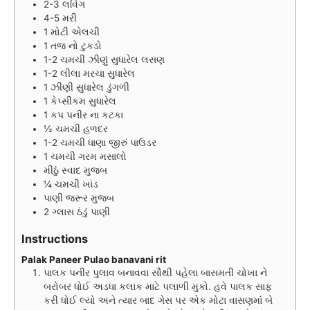
2-3
લવિંગ
4-5
મરી
1
મોટી એલચી
1
તજ નો ટુકડો
1-2
ચમચી
ઝીણું સુધારેલ લસણ
1-2
લીલા મરચા સુધારેલ
1
ઝીણી સુધારેલ ડુંગળી
1
કેપ્સીકમ સુધારેલ
1
કપ
પનીર ના કટકા
½
ચમચી
હળદર
1-2
ચમચી
ધાણા જીરું પાઉડર
1
ચમચી
ગરમ મસાલો
મીઠું સ્વાદ મુજબ
¼
ચમચી
ખાંડ
પાણી જરૂર મુજબ
2
ગ્લાસ
ઠંડું પાણી
Instructions
Palak Paneer Pulao banavani rit
પાલક પનીર પુલાવ બનાવવા સૌથી પહેલા બાસમતી ચોખા ને
બરોબર ધોઈ અડધા કલાક માટે પલાળી મુકો. હવે પાલક સાફ
કરી ધોઈ લ્યો અને ત્યાર બાદ ગેસ પર એક મોટા વાસણમાં બે