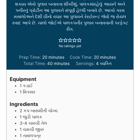
શકાય એવો પુલાવ બનાવતા શીખીશું
.
પાલકમાંરહેલું આયર્ન અને
પનીરનું પ્રોટીન આ પુલાવને સંપૂર્ણ હેલ્ધી બનાવે છે. આખો ગરમ
મસાલોઅને દેશી ઘીનો વઘાર આ પુલાવને રેસ્ટોરન્ટ જેવો જ રોયલ
સ્વાદ આપે છે. ચાલો જોઈએ પાલકપનીર પુલાવ બનાવવાની પરફેક્ટ
રીત.
No ratings yet
m
m
Prep Time:
20
minutes
Cook Time:
20
minutes
i
m
i
Total Time:
40
minutes
Servings:
4
વ્યક્તિ
n
i
n
u
n
u
Equipment
t
u
t
1 કડાઈ
e
t
e
1 મિક્સર
s
e
s
s
Ingredients
2
કપ
બાસમીતી ચોખા
1
જુડી
પાલક
3-4
ચમચી
તેલ
1
ચમચી
જીરું
1
તમાલપત્ર