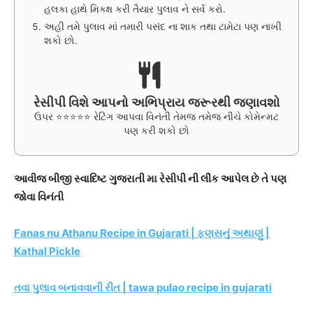
હલકા હાથે મિક્ક્ષ કરી તૈયાર પુલાવ ને સર્વ કરો.
અહી તમે પુલાવ માં તમારી પસંદ ના શાક તથા ટામેટા પણ નાખી
શકો છો.
રેસીપી વિશે આપનો અભિપ્રાય જરૂરથી જણાવશો
ઉપર ⭐⭐⭐⭐⭐ રેટિંગ આપવા વિનંતી તેમજ તમેજ નીચે કોમેન્મટ
પણ કરી શકો છો
આવીજ બીજી સ્વાદિષ્ટ ગુજરાતી મા રેસીપી ની લીંક આપેલ છે તે પણ
જોવા વિનંતી
Fanas nu Athanu Recipe in Gujarati | ફણસનું અથાણું |
Kathal Pickle
તવા પુલાવ બનાવવાની રીત | tawa pulao recipe in gujarati