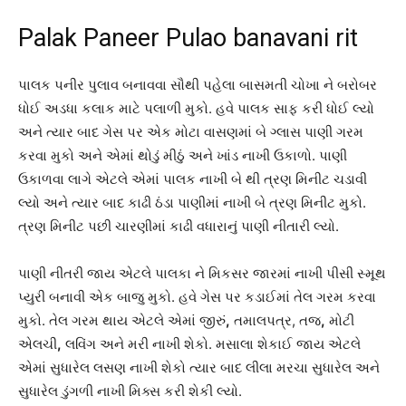
Palak Paneer Pulao banavani rit
પાલક પનીર પુલાવ બનાવવા સૌથી પહેલા બાસમતી ચોખા ને બરોબર
ધોઈ અડધા કલાક માટે પલાળી મુકો. હવે પાલક સાફ કરી ધોઈ લ્યો
અને ત્યાર બાદ ગેસ પર એક મોટા વાસણમાં બે ગ્લાસ પાણી ગરમ
કરવા મુકો અને એમાં થોડું મીઠું અને ખાંડ નાખી ઉકાળો. પાણી
ઉકાળવા લાગે એટલે એમાં પાલક નાખી બે થી ત્રણ મિનીટ ચડાવી
લ્યો અને ત્યાર બાદ કાઢી ઠંડા પાણીમાં નાખી બે ત્રણ મિનીટ મુકો.
ત્રણ મિનીટ પછી ચારણીમાં કાઢી વધારાનું પાણી નીતારી લ્યો.
પાણી નીતરી જાય એટલે પાલકા ને મિકસર જારમાં નાખી પીસી સ્મૂથ
પ્યુરી બનાવી એક બાજુ મુકો. હવે ગેસ પર કડાઈમાં તેલ ગરમ કરવા
મુકો. તેલ ગરમ થાય એટલે એમાં જીરું
,
તમાલપત્ર, તજ
,
મોટી
એલચી
,
લવિંગ અને મરી નાખી શેકો. મસાલા શેકાઈ જાય એટલે
એમાં સુધારેલ લસણ નાખી શેકો ત્યાર બાદ લીલા મરચા સુધારેલ અને
સુધારેલ ડુંગળી નાખી મિક્સ કરી શેકી લ્યો.