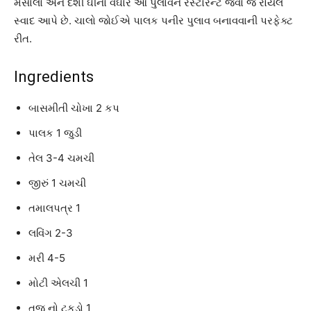
મસાલો અને દેશી ઘીનો વઘાર આ પુલાવને રેસ્ટોરન્ટ જેવો જ રોયલ
સ્વાદ આપે છે. ચાલો જોઈએ પાલક પનીર પુલાવ બનાવવાની પરફેક્ટ
રીત.
Ingredients
બાસમીતી ચોખા 2 કપ
પાલક 1 જુડી
તેલ 3-4 ચમચી
જીરું 1 ચમચી
તમાલપત્ર 1
લવિંગ 2-3
મરી 4-5
મોટી એલચી 1
તજ નો ટુકડો 1