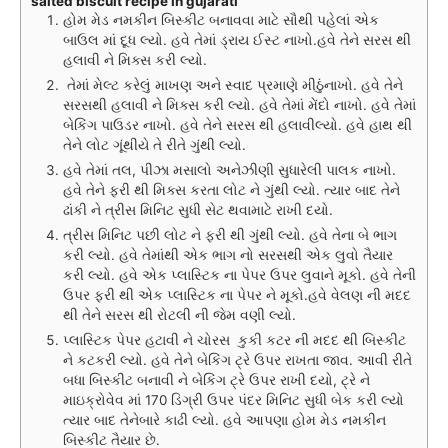
salted biscuit recipe in gujarati
હોમ મેડ નમકીન બિસ્કીટ બનાવવા માટે સૌથી પહેલાં એક
બાઉલ માં દૂધ લ્યો. હવે તેમાં ડ્રાય ઈસ્ટ નાખો.હવે તેને સરસ થી
હલાવી ને મિક્સ કરી લ્યો.
તેમાં મેલ્ટ કરેલું માખણ અને સ્વાદ પ્રમાણે મીઠુંનાખો. હવે તેને
સરસથી હલાવી ને મિક્સ કરી લ્યો. હવે તેમાં મેંદો નાખો. હવે તેમાં
બેકિંગ પાઉડર નાખો. હવે તેને સરસ થી હલાવીલ્યો. હવે હાથ થી
તેને લોટ ગૂંથીયે તે રીતે ગુંથી લ્યો.
હવે તેમાં તલ, પીઝા મસાલો અનેઝીણી સુધારેલી પાલક નાખો.
હવે તેને ફરી થી મિક્સ કરતા લોટ ને ગુંથી લ્યો. ત્યાર બાદ તેને
ઢાંકી ને ત્રીસ મિનિટ સુધી સેટ થવામાટે રાખી દયો.
ત્રીસ મિનિટ પછી લોટ ને ફરી થી ગુંથી લ્યો. હવે તેના બે ભાગ
કરી લ્યો. હવે તેમાંથી એક ભાગ નો સરસથી એક લુવો તૈયાર
કરી લ્યો. હવે એક પ્લાસ્ટિક ના પેપર ઉપર લુવાને મૂકો. હવે તેની
ઉપર ફરી થી એક પ્લાસ્ટિક ના પેપર ને મૂકો.હવે વેલણ ની મદદ
થી તેને સરસ થી રોટલી ની જેમ વણી લ્યો.
પ્લાસ્ટિક પેપર હટાવી ને ચોરસ કુકી કટર ની મદદ થી બિસ્કીટ
ને કટકરી લ્યો. હવે તેને બેકિંગ ટ્રે ઉપર રાખતા જાવ. આવી રીતે
બધા બિસ્કીટ બનાવી ને બેકિંગ ટ્રે ઉપર રાખી દયો, ટ્રે ને
માઇક્રોવેવ માં 170 ડિગ્રી ઉપર પંદર મિનિટ સુધી બેક કરી લ્યો
ત્યાર બાદ તેનેબારે કાઢી લ્યો. હવે આપણા હોમ મેડ નમકીન
બિસ્કીટ તૈયાર છે.