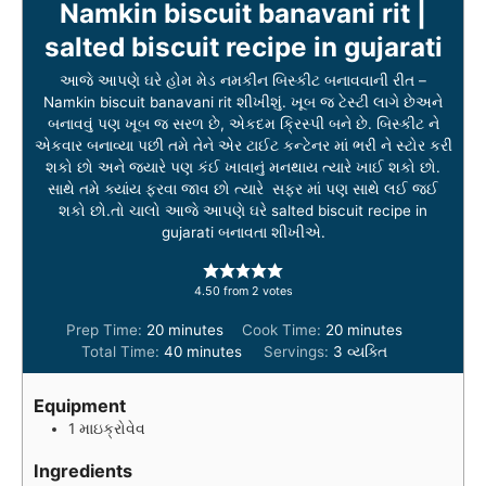
Namkin biscuit banavani rit |
salted biscuit recipe in gujarati
આજે આપણે ઘરે હોમ મેડ નમકીન બિસ્કીટ બનાવવાની રીત –
Namkin biscuit banavani rit શીખીશું. ખૂબ જ ટેસ્ટી લાગે છેઅને
બનાવવું પણ ખૂબ જ સરળ છે, એકદમ ક્રિસ્પી બને છે. બિસ્કીટ ને
એકવાર બનાવ્યા પછી તમે તેને એર ટાઈટ કન્ટેનર માં ભરી ને સ્ટોર કરી
શકો છો અને જ્યારે પણ કંઈ ખાવાનું મનથાય ત્યારે ખાઈ શકો છો.
સાથે તમે ક્યાંય ફરવા જાવ છો ત્યારે સફર માં પણ સાથે લઈ જઈ
શકો છો.તો ચાલો આજે આપણે ઘરે salted biscuit recipe in
gujarati બનાવતા શીખીએ.
4.50
from
2
votes
m
m
Prep Time:
20
minutes
Cook Time:
20
minutes
i
m
i
Total Time:
40
minutes
Servings:
3
વ્યક્તિ
n
i
n
u
n
u
Equipment
t
u
t
1 માઇક્રોવેવ
e
t
e
s
e
s
Ingredients
s