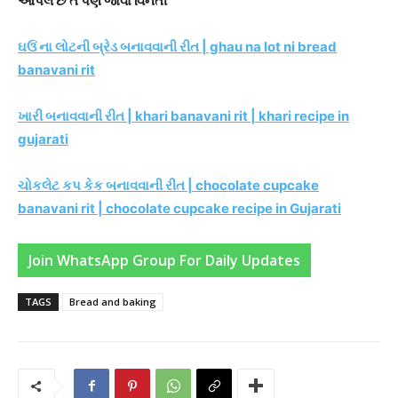
આપેલ છે તે પણ જોવા વિનંતી
ઘઉં ના લોટની બ્રેડ બનાવવાની રીત | ghau na lot ni bread
banavani rit
ખારી બનાવવાની રીત | khari banavani rit | khari recipe in
gujarati
ચોકલેટ કપ કેક બનાવવાની રીત | chocolate cupcake
banavani rit | chocolate cupcake recipe in Gujarati
Join WhatsApp Group For Daily Updates
TAGS
Bread and baking