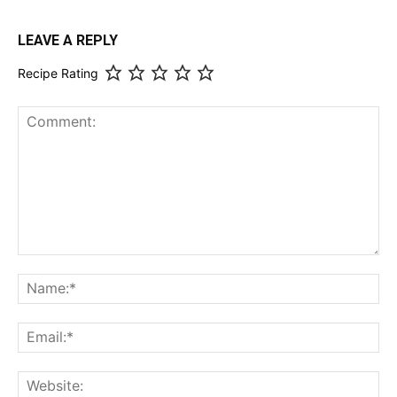
LEAVE A REPLY
Recipe Rating
Comment:
Na
Ema
Web