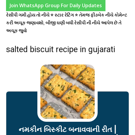
Join WhatsApp Group For Daily Updates
રેસીપી ગમી હોય તો નીચે ⭐ સ્ટાર રેટિંગ ⭐ તેમજ ફીડબેક નીચે કોમેન્ટ
કરી અચૂક જણાવશો
,
બીજી ઘણી બધી રેસીપી ની નીચે આપેલ છે તે
અચૂક જુવો
salted biscuit recipe in gujarati
નમકીન બિસ્કીટ બનાવવાની રીત |