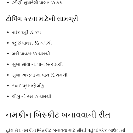
ઝીણી સુધારેલી પાલક ½ કપ
ટોપિંગ કરવા માટેની સામગ્રી
થીક દહી ½ કપ
જીરું પાવડર ½ ચમચી
મરી પાવડર ½ ચમચી
સુખા સોવા ના પાન ½ ચમચી
સુખા અજમા ના પાન ½ ચમચી
સ્વાદ પ્રમાણે મીઠું
લીંબુ નો રસ ½ ચમચી
નમકીન બિસ્કીટ બનાવવાની રીત
હોમ મેડ નમકીન બિસ્કીટ બનાવવા માટે સૌથી પહેલાં એક બાઉલ માં