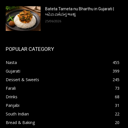
Bateta Tameta nu Bharthu in Gujarati |
બટેટા ટામેટાંનું ભરથું
25/06/2026
POPULAR CATEGORY
Nasta
455
Gujarati
399
Dessert & Sweets
245
Farali
73
Drinks
68
Panjabi
31
South Indian
22
Bread & Baking
20