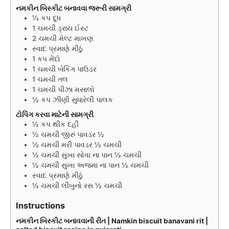
નમકીન બિસ્કીટ બનાવવા જરૂરી સામગ્રી
⅓
કપ
દૂધ
1
ચમચી
ડ્રાય ઈસ્ટ
2
ચમચી
મેલ્ટ માખણ
સ્વાદ પ્રમાણે મીઠું
1
કપ
મેંદો
1
ચમચી
બેકિંગ પાઉડર
1
ચમચી
તલ
1
ચમચી
પીઝા મસાલો
½
કપ
ઝીણી સુધારેલી પાલક
ટોપિંગ કરવા માટેની સામગ્રી
½
કપ
થીક દહી
½
ચમચી
જીરું પાવડર ½
½
ચમચી
મરી પાવડર ½ ચમચી
½
ચમચી
સુખા સોવા ના પાન ½ ચમચી
½
ચમચી
સુખા અજમા ના પાન ½ ચમચી
સ્વાદ પ્રમાણે મીઠું
½
ચમચી
લીંબુનો રસ ½ ચમચી
Instructions
નમકીન બિસ્કીટ બનાવવાની રીત | Namkin biscuit banavani rit |