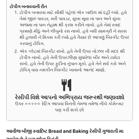
ટોપીંગ બનાવવાની રીત
ટોપીંગ બનાવવા માટે સૌથી પહેલાં એક બાઉલ માં દહી લ્યો. હવે
તેમાં જીરું પાવડર, મરી પાવડર, સુખા સૂવા ના પાન અને સુખા
અજમા ના પાન નેહાથ થી ક્રશ કરીને નાખો. હવે તેમાં સ્વાદ
પ્રમાણે મીઠું અને લીંબુનો રસ નાખો. હવે બધી સામગ્રી ને સરસ
થી હલાવી ને મિક્સ કરી લ્યો.હવે તૈયાર છે આપણું બિસ્કીટ ઉપર
કરવાનું ટોપિગ.
એક પ્લેટમાં બિસ્કીટ રાખો. હવે તેની ઉપર નોઝલ ની મદદ થી
ટોપીંગ નાખો. હવે તેની ઉપરઝીણા સુધારેલા ખીર અને ટામેટા
રાખો. હવે તેની ઉપર ફુદીના નુંપાન મૂકો. હવે તેને સર્વ કરો અને
ટોપિગ્ વારા નમકીન બિસ્કીટ ખાવાનો આનંદ માણો.
રેસીપી વિશે આપનો અભિપ્રાય જરૂરથી જણાવશો
ઉપર ⭐⭐⭐⭐⭐ રેટિંગ આપવા વિનંતી તેમજ તમેજ નીચે કોમેન્મટ
પણ કરી શકો છો
આવીજ બીજી સ્વાદિષ્ટ Bread and Baking રેસીપી ગુજરાતી મા