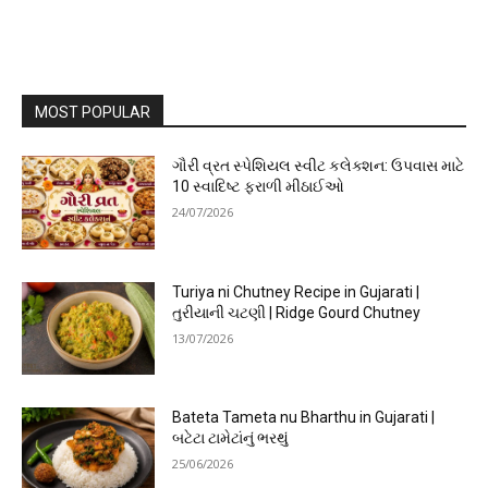
MOST POPULAR
ગૌરી વ્રત સ્પેશિયલ સ્વીટ કલેક્શન: ઉપવાસ માટે
10 સ્વાદિષ્ટ ફરાળી મીઠાઈઓ
24/07/2026
Turiya ni Chutney Recipe in Gujarati |
તુરીયાની ચટણી | Ridge Gourd Chutney
13/07/2026
Bateta Tameta nu Bharthu in Gujarati |
બટેટા ટામેટાંનું ભરથું
25/06/2026