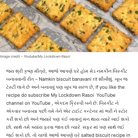
Image credit – Youtube/My Lockdown Rasoi
જય શ્રી કૃષ્ણ મીત્રો, આજે આપણે ઘરે હોમ મેડ નમકીન બિસ્કીટ
બનાવવાની રીત – Namkin biscuit banavani rit શીખીશું. ખૂબ જ
ટેસ્ટી લાગે છે અને બનાવવું પણ ખૂબ જ સરળ છે, If you like the
recipe do subscribe My Lockdown Rasoi YouTube
channel on YouTube , એકદમ ક્રિસ્પી બને છે. બિસ્કીટ ને
એકવાર બનાવ્યા પછી તમે તેને એર ટાઈટ કન્ટેનર માં ભરી ને સ્ટોર
કરી શકો છો અને જ્યારે પણ કંઈ ખાવાનું મન થાય ત્યારે ખાઈ શકો
છો. સાથે તમે ક્યાંય ફરવા જાવ છો ત્યારે સફર માં પણ સાથે લઈ
જઈ શકો છો. તો ચાલો આજે આપણે ઘરે salted biscuit recipe in