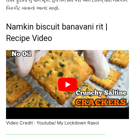
ઉપર ફુદીના નું પાન મૂકો. હવે તેને સર્વ કરો અને ટોપિગ્ વારા નમકીન
બિસ્કીટ ખાવાનો આનંદ માણો.
Namkin biscuit banavani rit |
Recipe Video
Video Credit : Youtube/ My Lockdown Rasoi