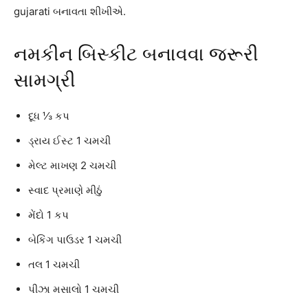
gujarati બનાવતા શીખીએ.
નમકીન બિસ્કીટ બનાવવા જરૂરી
સામગ્રી
દૂધ ⅓ કપ
ડ્રાય ઈસ્ટ 1 ચમચી
મેલ્ટ માખણ 2 ચમચી
સ્વાદ પ્રમાણે મીઠું
મેંદો 1 કપ
બેકિંગ પાઉડર 1 ચમચી
તલ 1 ચમચી
પીઝા મસાલો 1 ચમચી