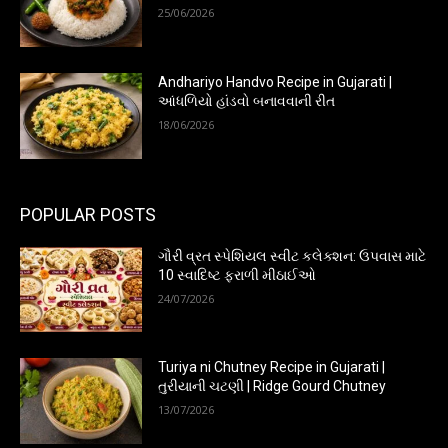
25/06/2026
Andhariyo Handvo Recipe in Gujarati |
આંધળિયો હાંડવો બનાવવાની રીત
18/06/2026
POPULAR POSTS
ગૌરી વ્રત સ્પેશિયલ સ્વીટ કલેક્શન: ઉપવાસ માટે
10 સ્વાદિષ્ટ ફરાળી મીઠાઈઓ
24/07/2026
Turiya ni Chutney Recipe in Gujarati |
તુરીયાની ચટણી | Ridge Gourd Chutney
13/07/2026