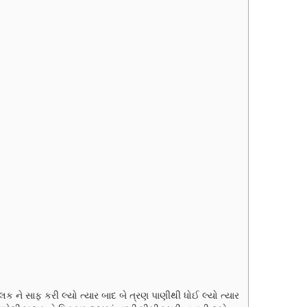
t
t
e
e
s
s
 ને સાફ કરી લ્યો ત્યાર બાદ બે ત્રણ પાણીથી ધોઈ લ્યો ત્યાર