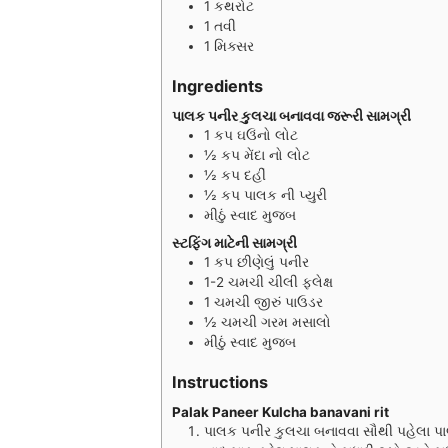
1 કથરોટ
t
1 તવી
e
1 મિક્સર
s
Ingredients
પાલક પનીર કુલચા બનાવવા જરૂરી સામગ્રી
1
કપ
ઘઉંનો લોટ
½
કપ
મેંદા નો લોટ
½
કપ
દહીં
½
કપ
પાલક ની પ્યુરી
મીઠું સ્વાદ મુજબ
સ્ટફિંગ માટેની સામગ્રી
1
કપ
છીણેલું પનીર
1-2
ચમચી
ચીલી ફ્લેક્ષ
1
ચમચી
જીરું પાઉડર
½
ચમચી
ગરમ મસાલો
મીઠું સ્વાદ મુજબ
Instructions
Palak Paneer Kulcha banavani rit
પાલક પનીર કુલચા બનાવવા સૌથી પહેલા પાલક