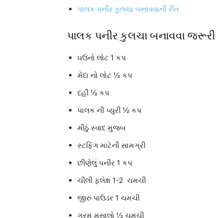
પાલક પનીર કુલચા બનાવવાની રીત
પાલક પનીર કુલચા બનાવવા જરૂરી 
ઘઉંનો લોટ 1 કપ
મેંદા નો લોટ ½ કપ
દહીં ½ કપ
પાલક ની પ્યુરી ½ કપ
મીઠું સ્વાદ મુજબ
સ્ટફિંગ માટેની સામગ્રી
છીણેલું પનીર 1 કપ
ચીલી ફ્લેક્ષ 1-2 ચમચી
જીરું પાઉડર 1 ચમચી
ગરમ મસાલો ½ ચમચી