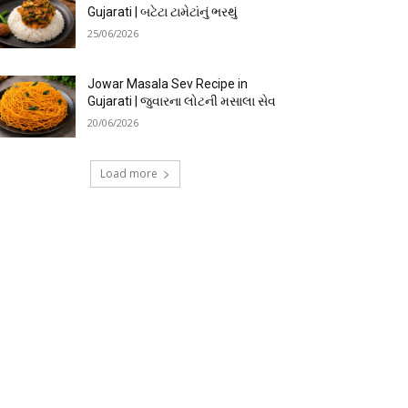
Gujarati | બટેટા ટામેટાંનું ભરથું
25/06/2026
Jowar Masala Sev Recipe in
Gujarati | જુવારના લોટની મસાલા સેવ
20/06/2026
Load more