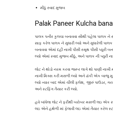
મીઠું સ્વાદ મુજબ
Palak Paneer Kulcha banav
પાલક પનીર કુલચા બનાવવા સૌથી પહેલા પાલક ને સાફ
સાફ કરેલ પાલક ને સુધારી લ્યો અને સુધારેલી પાલક ન
બનાવવા એમાં દહીં નાખી પીસી સ્મૂથ પીસી પ્યુરી બના
લ્યો એમાં સ્વાદ મુજબ મીઠું, અને પાલક ની પ્યુરી ના
લોટ ને થોડો નરમ કરવા જરૂર લાગે થો પાણી નાખી 
નાખી મિક્સ કરી મસળી લ્યો અને ઢાંકી એક બાજુ મ
લ્યો ત્યાર બાદ એમાં ચીલી ફ્લેક્ષ, જીરું પાઉડર, 
અને સ્ટફિંગ તૈયાર કરી લ્યો.
હવે બાંધેલા લોટ ને ફરીથી બરોબર મસળી લઇ એક સ
લઇ એને હથેળી માં ફેલાવી લઇ એમાં તૈયાર કરેલ સ્ટ