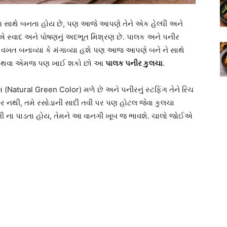
ફિંગ સાથે બનતા હોય છે, પણ આજે આપણે તેને એક હેલ્ધી અને
 સ્વાદ અને પોષણનું અદભૂત મિશ્રણ છે. પાલક અને પનીર
વખત બનાવ્યા કે મંગાવ્યા હશે પણ આજ આપણે બને ને સાથે
 શાક અથવા એમજ પણ ખાઈ શકો છો આ
પાલક પનીર કુલચા
.
ંગ (Natural Green Color) મળે છે અને પનીરનું સ્ટફિંગ તેને રિચ
ૂર નથી, તમે રસોડાની સાદી તવી પર પણ હોટલ જેવા કુલચા
ની ના પાડતા હોય, તેમને આ વાનગી ખૂબ જ ભાવશે. ચાલો જોઈએ