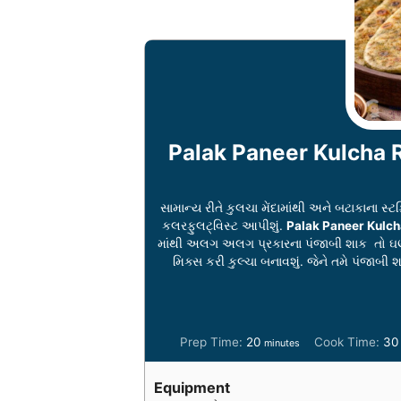
Palak Paneer Kulcha R
સામાન્ય રીતે કુલચા મેંદામાંથી અને બટાકાના 
કલરફુલટ્વિસ્ટ આપીશું.
Palak Paneer Kulch
માંથી અલગ અલગ પ્રકારના પંજાબી શાક તો ઘણ
મિક્સ કરી કુલ્ચા બનાવશું. જેને તમે પ
m
Prep Time:
20
Cook Time:
30
minutes
i
i
n
Equipment
u