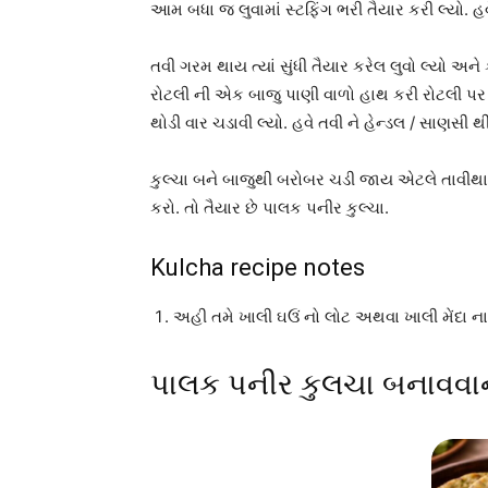
આમ બધા જ લુવામાં સ્ટફિંગ ભરી તૈયાર કરી લ્યો. હ
તવી ગરમ થાય ત્યાં સુંધી તૈયાર કરેલ લુવો લ્યો અ
રોટલી ની એક બાજુ પાણી વાળો હાથ કરી રોટલી પર
થોડી વાર ચડાવી લ્યો. હવે તવી ને હેન્ડલ / સાણસી થ
કુલ્ચા બને બાજુથી બરોબર ચડી જાય એટલે તાવીથા
કરો. તો તૈયાર છે પાલક પનીર કુલ્ચા.
Kulcha recipe notes
અહી તમે ખાલી ઘઉં નો લોટ અથવા ખાલી મેંદા 
પાલક પનીર કુલચા બનાવવા