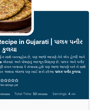
ecipe in Gujarati | પાલક પનીર
કુલચા
સ્ટફિંગ સાથે બનતાહોય છે, પણ આજે આપણે તેને એક હેલ્ધી અને
a
એસ્વાદ અને પોષણનું અદભૂત મિશ્રણ છે. પાલક અને પનીર
ી વખત બનાવ્યા કે મંગાવ્યા હશે પણ આજ આપણે બને ને સાથે
ંજાબી શાક અથવા એમજ પણ ખાઈ શકો છોઆ
પાલક પનીર કુલચા
.
No ratings yet
m
m
Total Time:
50
Servings:
4
minutes
minutes
નંગ
i
n
n
u
u