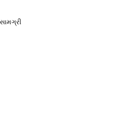
સામગ્રી