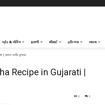
બ્રેડ & બેકિંગ
ફરાળી
મીઠાઈ
ડ્રીન્કસ
નાસ્તા
ti | પાલક પનીર કુલચા
a Recipe in Gujarati |
0
0