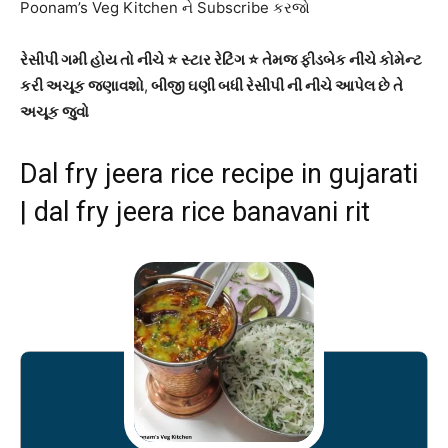
Poonam’s Veg Kitchen ને Subscribe કરજો
રેસીપી ગમી હોય તો નીચે ⭐ સ્ટાર રેટિંગ ⭐ તેમજ ફીડબેક નીચે કોમેન્ટ
કરી અચૂક જણાવશો
,
બીજી ઘણી બધી રેસીપી ની નીચે આપેલ છે તે
અચૂક જુવો
Dal fry jeera rice recipe in gujarati
| dal fry jeera rice banavani rit