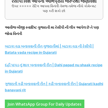
રેસીપી વિશે આપનો અભિપ્રાય જરૂરથી જણાવશો
ઉપર ⭐⭐⭐⭐⭐ રેટિંગ આપવા વિનંતી તેમજ તમેજ નીચે કોમેન્મટ
પણ કરી શકો છો
આવીજ બીજી સ્વાદિષ્ટ ગુજરાતી મા રેસીપી ની લીંક આપેલ છે તે પણ
જોવા વિનંતી
બટાકા વડા બનાવવાની રીત ગુજરાતીમાં | બટાકા વડા ની રેસીપી |
Batata vada recipe in Gujarati
દહીં પાપડ નું શાક બનાવવાની રીત | Dahi papad nu shaak recipe
in Gujarati
ગુજરાતી કઢી બનાવવાની રીત | કઢી બનાવવાની રીત | Gujarati kadhi
banavani rit
Join WhatsApp Group For Daily Updates