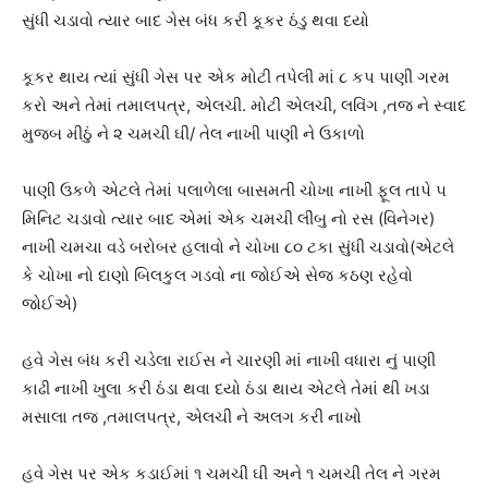
સુંધી ચડાવો ત્યાર બાદ ગેસ બંધ કરી કૂકર ઠંડુ થવા દયો
કૂકર થાય ત્યાં સુંધી ગેસ પર એક મોટી તપેલી માં ૮ કપ પાણી ગરમ
કરો અને તેમાં તમાલપત્ર, એલચી. મોટી એલચી, લવિંગ ,તજ ને સ્વાદ
મુજબ મીઠું ને ૨ ચમચી ઘી/ તેલ નાખી પાણી ને ઉકાળો
પાણી ઉકળે એટલે તેમાં પલાળેલા બાસમતી ચોખા નાખી ફૂલ તાપે ૫
મિનિટ ચડાવો ત્યાર બાદ એમાં એક ચમચી લીંબુ નો રસ (વિનેગર)
નાખી ચમચા વડે બરોબર હલાવો ને ચોખા ૮૦ ટકા સુંધી ચડાવો(એટલે
કે ચોખા નો દાણો બિલકુલ ગડવો ના જોઈએ સેજ કઠણ રહેવો
જોઈએ)
હવે ગેસ બંધ કરી ચડેલા રાઈસ ને ચારણી માં નાખી વધારા નું પાણી
કાઢી નાખી ખુલા કરી ઠંડા થવા દયો ઠંડા થાય એટલે તેમાં થી ખડા
મસાલા તજ ,તમાલપત્ર, એલચી ને અલગ કરી નાખો
હવે ગેસ પર એક કડાઈમાં ૧ ચમચી ઘી અને ૧ ચમચી તેલ ને ગરમ