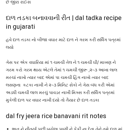
છે જીરા રાઈસ
દાળ તડકા બનાવવાની રીત | dal tadka recipe
in gujarati
હવે દાળ તડકા નો બીજા વઘાર માટે દાળ ને ગરમ કરી સર્વિંગ પત્રમાં
લયો
ગેસ પર એક વઘારિયા માં ૧ ચમચી તેલ ને ૧ ચમચી ઘી/ માખણ ને
ગરમ કરો ગરમ થાય એટલે તેમાં ૧ ચમચી જીરૂ ,૨-૩ આખા લાલ
મરચાં નાખો ત્યાર બાદ એમાં પા ચમચી હિંગ નાખો ત્યાર બાદ
લસણના કટકા નાખી ને ૨-૩ મિનિટ સેકો ને ગેસ બંધ કરી એમાં
અડધી ચમચી લાલ મરચું પાવડર નાખી મિક્સ કરી સર્વિગ પત્રમાં
મુકેલી દાળ પર વઘાર નાખી દયો તો તૈયાર છે દાળ તડકા
dal fry jeera rice banavani rit notes
ભાત ને નીતર્યા પછી બચેલા પાણી ને ફેંકી ના દેતા તેને તમે દાળ માં