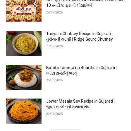
10 સ્વાદિષ્ટ ફરાળી મીઠાઈઓ
24/07/2026
Turiya ni Chutney Recipe in Gujarati |
તુરીયાની ચટણી | Ridge Gourd Chutney
13/07/2026
Bateta Tameta nu Bharthu in Gujarati |
બટેટા ટામેટાંનું ભરથું
25/06/2026
Jowar Masala Sev Recipe in Gujarati |
જુવારના લોટની મસાલા સેવ
20/06/2026