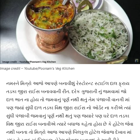
Image credit – Youtube/Poonam's Veg Kitchen
નમસ્તે મિત્રો આજે આપણે બનાવીશું રેસ્ટોરન્ટ સ્ટાઈલ દાલ ફ્રાય
તડકા જીરા રાઈસ બનાવવાની રીત. દરેક ગુજરાતી નું જમવામાં જો
દાળ ભાત ના હોય તો જમવાનું પૂર્ણ નથી થતું તેમ પંજાબી વાનગી માં
પણ જ્યાં સુંધી દાળ તડકા વિથ જીરા રાઈસ નો ઓર્ડર ના કરીએ ત્યાં
સુંધી પંજાબી જમવાનું પૂર્ણ નથી થતું પણ જ્યારે પણ ઘરે દાળ તડકા
વિથ જીરા રાઈસ બનાવીએ ત્યારે બધાજ કહેતા હોય છે કે હોટેલ જેવા
નથી બનતા તો મિત્રો આજ આપણે બિલકુલ હોટેલ જેવાજ દેખાવ માં