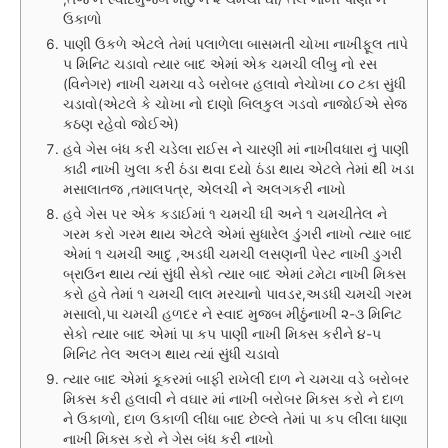
ઉકાળો
પાણી ઉકળે એટલે તેમાં પલાળેલા બાસમતી ચોખા નાખીફૂલ તાપે
૫ મિનિટ ચડાવો ત્યાર બાદ એમાં એક ચમચી લીંબુ નો રસ
(વિનેગર) નાખી ચમચા વડે બરોબર હલાવો નેચોખા ૮૦ ટકા સુંધી
ચડાવો(એટલે કે ચોખા નો દાણો બિલકુલ ગડવો નાજોઈએ સેજ
કઠણ રહેવો જોઈએ)
હવે ગેસ બંધ કરી ચડેલા રાઈસ ને ચારણી માં નાખીવધારા નું પાણી
કાઢી નાખી ખુલા કરી ઠંડા થવા દયો ઠંડા થાય એટલે તેમાં થી ખડા
મસાલાતજ ,તમાલપત્ર, એલચી ને અલગકરી નાખો
હવે ગેસ પર એક કડાઈમાં ૧ ચમચી ઘી અને ૧ ચમચીતેલ ને
ગરમ કરો ગરમ થાય એટલે એમાં સુધારેલ ડુંગરી નાખો ત્યાર બાદ
એમાં ૧ ચમચી આદુ ,અડધી ચમચી લસણની પેસ્ટ નાખી ડુગરી
બ્રાઉન થાય ત્યાં સુંધી સેકો ત્યાર બાદ એમાં ટમેટા નાખી મિક્સ
કરો હવે તેમાં ૧ ચમચી લાલ મરચાનો પાવડર,અડધી ચમચી ગરમ
મસાલો,પા ચમચી હળદર ને સ્વાદ મુજબ મીઠુંનાખી ૨-૩ મિનિટ
સેકો ત્યાર બાદ એમાં પા કપ પાણી નાખી મિક્સ કરીને ૪-૫
મિનિટ તેલ અલગ થાય ત્યાં સુંધી ચડાવો
ત્યાર બાદ એમાં કૂકરમાં બાફી રાખેલી દાળ ને ચમચા વડે બરોબર
મિક્સ કરી હલાવી ને વઘાર માં નાખી બરોબર મિક્સ કરો ને દાળ
ને ઉકાળો, દાળ ઉકાળી લીધા બાદ છેલ્લે તેમાં પા કપ લીલા ધાણા
નાખી મિક્સ કરો ને ગેસ બંધ કરી નાખો