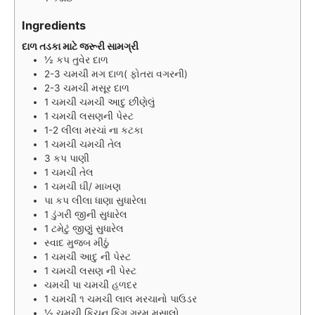
s
Ingredients
દાળ તડકા માટે જરૂરી સામગ્રી
½
કપ
તુવેર દાળ
2-3
ચમચી
મગ દાળ( ફોતરા વગરની)
2-3
ચમચી
મસૂર દાળ
1
ચમચી
ચમચી આદુ છીણેલું
1
ચમચી
લસણની પેસ્ટ
1-2
લીલા મરચાં ના કટકા
1
ચમચી
ચમચી તેલ
3
કપ
પાણી
1
ચમચી
તેલ
1
ચમચી
ઘી/ માખણ
પા
કપ
લીલા ધાણા સુધારેલા
1
ડુંગરી જીની સુધારેલ
1
ટમેટું જીણું સુધારેલ
સ્વાદ મુજબ મીઠું
1
ચમચી
આદુ ની પેસ્ટ
1
ચમચી
લસણ ની પેસ્ટ
ચમચી
પા ચમચી હળદર
1
ચમચી
૧ ચમચી લાલ મરચાનો પાઉડર
½
ચમચી
કિચન કિંગ ગરમ મસાલો