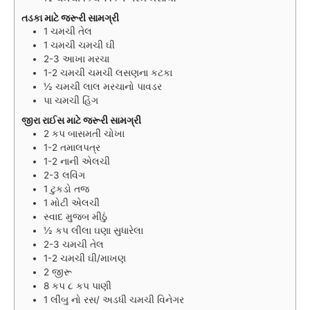
તડકા માટે જરૂરી સામગ્રી
1
ચમચી
તેલ
1
ચમચી
ચમચી ઘી
2-3
આખા મરચા
1-2
ચમચી
ચમચી લસણના કટકા
½
ચમચી
લાલ મરચાનો પાવડર
પા
ચમચી
હિંગ
જીરા રાઈસ માટે જરૂરી સામગ્રી
2
કપ
બાસમતી ચોખા
1-2
તમાલપત્ર
1-2
નાની એલચી
2-3
લવિંગ
1
ટુકડો તજ
1
મોટી એલચી
સ્વાદ મુજબ મીઠું
½
કપ
લીલા ઘણા સુધારેલા
2-3
ચમચી
તેલ
1-2
ચમચી
ઘી/માખણ
2
જીરૂ
8
કપ
૮ કપ પાણી
1
લીંબુ નો રસ/ અડધી ચમચી વિનેગર