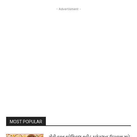
- Advertisment -
MOST POPULAR
ગૌરી વ્રત સ્પેશિયલ સ્વીટ કલેક્શન: ઉપવાસ માટે