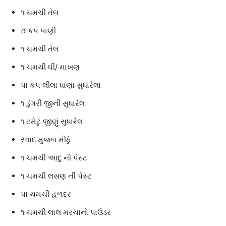
૧ ચમચી તેલ
૩ કપ પાણી
૧ ચમચી તેલ
૧ ચમચી ઘી/ માખણ
પા કપ લીલા ધાણા સુધારેલા
૧ ડુંગરી જીની સુધારેલ
૧ ટમેટું જીણું સુધારેલ
સ્વાદ મુજબ મીઠું
૧ ચમચી આદુ ની પેસ્ટ
૧ ચમચી લસણ ની પેસ્ટ
પા ચમચી હળદર
૧ ચમચી લાલ મરચાનો પાઉડર