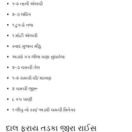
૧-૨ નાની એલચી
૨-૩ લવિંગ
૧ ટુકડો તજ
૧ મોટી એલચી
સ્વાદ મુજબ મીઠું
અડધો કપ લીલા ઘણા સુધારેલા
૨-૩ ચમચી તેલ
૧-૨ ચમચી ઘી/ માખણ
૨ ચમચી જીરૂ
૮ કપ પાણી
૧ લીંબુ નો રસ/ અડધી ચમચી વિનેગર
દાલ ફ્રાય તડકા જીરા રાઈસ