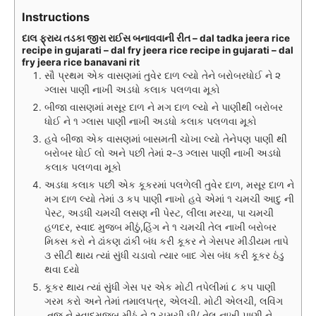
Instructions
દાલ ફ્રાય તડકા જીરા રાઈસ બનાવવાની રીત – dal tadka jeera rice
recipe in gujarati – dal fry jeera rice recipe in gujarati – dal
fry jeera rice banavani rit
સૌ પ્રથમ એક વાસણમાં તુવેર દાળ લ્યો તેને બરોબરધોઈ ને ૨
ગ્લાસ પાણી નાખી અડધો કલાક પલળવા મૂકો
બીજા વાસણમાં મસૂર દાળ ને મગ દાળ લ્યો ને પાણીથી બરોબર
ધોઈ ને ૧ ગ્લાસ પાણી નાખી અડધો કલાક પલળવા મૂકો
હવે બીજા એક વાસણમાં બાસમતી ચોખા લ્યો તેનેપણ પાણી થી
બરોબર ધોઈ લો અને પછી તેમાં ૨-૩ ગ્લાસ પાણી નાખી અડધો
કલાક પલળવા મૂકો
અડધા કલાક પછી એક કૂકરમાં પલળેલી તુવેર દાળ, મસૂર દાળ ને
મગ દાળ લ્યો તેમાં ૩ કપ પાણી નાખો હવે એમાં ૧ ચમચી આદુ ની
પેસ્ટ, અડધી ચમચી લસણ ની પેસ્ટ, લીલા મરચા, પા ચમચી
હળદર, સ્વાદ મુજબ મીઠું,હિંગ ને ૧ ચમચી તેલ નાખી બરોબર
મિક્સ કરો ને ઢાંકણ ઢાંકી બંધ કરી કૂકર ને ગેસપર મીડીયમ તાપે
૩ સીટી થાય ત્યાં સુંધી ચડાવો ત્યાર બાદ ગેસ બંધ કરી કૂકર ઠંડુ
થવા દયો
કૂકર થાય ત્યાં સુંધી ગેસ પર એક મોટી તપેલીમાં ૮ કપ પાણી
ગરમ કરો અને તેમાં તમાલપત્ર, એલચી. મોટી એલચી, લવિંગ
,તજ ને સ્વાદમુજબ મીઠું ને ૨ ચમચી ઘી/ તેલ નાખી પાણી ને