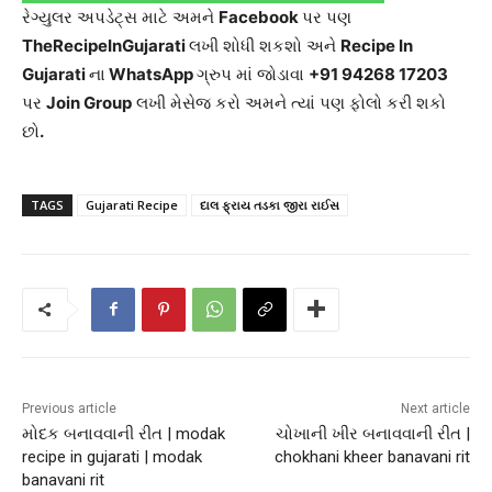
રેગ્યુલર અપડેટ્સ માટે અમને
Facebook
પર પણ
TheRecipeInGujarati
લખી શોધી શકશો અને
Recipe In
Gujarati
ના
WhatsApp
ગ્રુપ માં જોડાવા
+91 94268 17203
પર
Join Group
લખી મેસેજ કરો અમને ત્યાં પણ ફોલો કરી શકો
છો
.
TAGS
Gujarati Recipe
દાલ ફ્રાય તડકા જીરા રાઈસ
Previous article
Next article
મોદક બનાવવાની રીત | modak
ચોખાની ખીર બનાવવાની રીત |
recipe in gujarati | modak
chokhani kheer banavani rit
banavani rit