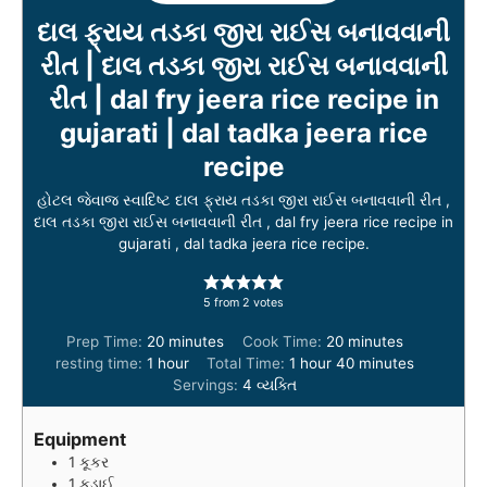
દાલ ફ્રાય તડકા જીરા રાઈસ બનાવવાની
રીત | દાલ તડકા જીરા રાઈસ બનાવવાની
રીત | dal fry jeera rice recipe in
gujarati | dal tadka jeera rice
recipe
હોટલ જેવાજ સ્વાદિષ્ટ દાલ ફ્રાય તડકા જીરા રાઈસ બનાવવાની રીત ,
દાલ તડકા જીરા રાઈસ બનાવવાની રીત , dal fry jeera rice recipe in
gujarati , dal tadka jeera rice recipe.
5
from
2
votes
m
m
Prep Time:
20
minutes
Cook Time:
20
minutes
h
i
h
i
m
resting time:
1
hour
Total Time:
1
hour
40
minutes
o
n
o
n
i
Servings:
4
વ્યક્તિ
u
u
u
u
n
r
t
r
t
u
Equipment
e
e
t
1 કૂકર
s
s
e
1 કડાઈ