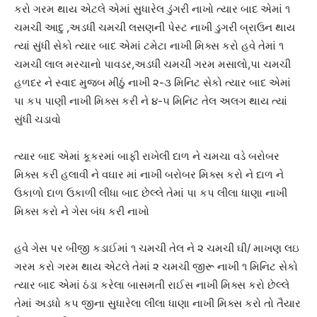
કરો ગરમ થાય એટલે એમાં સુધારેલ ડુંગરી નાખો ત્યાર બાદ એમાં ૧
ચમચી આદુ ,અડધી ચમચી લસણની પેસ્ટ નાખી ડુગરી બ્રાઉન થાય
ત્યાં સુંધી સેકો ત્યાર બાદ એમાં ટમેટા નાખી મિક્સ કરો હવે તેમાં ૧
ચમચી લાલ મરચાનો પાવડર,અડધી ચમચી ગરમ મસાલો,પા ચમચી
હળદર ને સ્વાદ મુજબ મીઠું નાખી ૨-૩ મિનિટ સેકો ત્યાર બાદ એમાં
પા કપ પાણી નાખી મિક્સ કરી ને ૪-૫ મિનિટ તેલ અલગ થાય ત્યાં
સુંધી ચડાવો
ત્યાર બાદ એમાં કૂકરમાં બાફી રાખેલી દાળ ને ચમચા વડે બરોબર
મિક્સ કરી હલાવી ને વઘાર માં નાખી બરોબર મિક્સ કરો ને દાળ ને
ઉકાળો દાળ ઉકાળી લીધા બાદ છેલ્લે તેમાં પા કપ લીલા ધાણા નાખી
મિક્સ કરો ને ગેસ બંધ કરી નાખો
હવે ગેસ પર બીજી કડાઈમાં ૧ ચમચી તેલ ને ૨ ચમચી ઘી/ માખણ લઇ
ગરમ કરો ગરમ થાય એટલે તેમાં ૨ ચમચી જીરૂ નાખી ૧ મિનિટ સેકો
ત્યાર બાદ એમાં ઠંડા કરેલા બાસમતી રાઈસ નાખી મિક્સ કરો છેલ્લે
તેમાં અડધો કપ જીના સુધારેલા લીલા ધાણા નાખી મિક્સ કરો તો તૈયાર