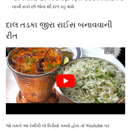
નાખી સકો છો જેના થી દાળ ઘટ્ટ થશે
દાલ તડકા જીરા રાઈસ બનાવવાની
રીત
જો તમને આ રેસીપી નો વિડીયો ગમ્યો હોય તો Youtube પર