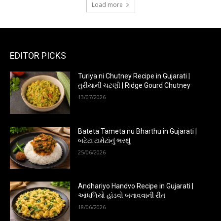
Load more
EDITOR PICKS
Turiya ni Chutney Recipe in Gujarati |
તુરીયાની ચટણી | Ridge Gourd Chutney
13/07/2026
Bateta Tameta nu Bharthu in Gujarati |
બટેટા ટામેટાંનું ભરથું
25/06/2026
Andhariyo Handvo Recipe in Gujarati |
આંધળિયો હાંડવો બનાવવાની રીત
18/06/2026