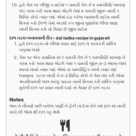
હવે ગેસ પર બીજી કડાઈમાં ૧ ચમચી તેલ ને ૨ ચમચીઘી/ માખણ
લઇ ગરમ કરો ગરમ થાય એટલે તેમાં ૨ ચમચી જીરૂ નાખી ૧
મિનિટ સેકો ત્યાર બાદ એમાં ઠંડા કરેલા બાસમતી રાઈસ નાખી
મિક્સ કરો છેલ્લે તેમાં અડધો કપ જીના સુધારેલા લીલા ધાણા
નાખી મિક્સ કરો તો તૈયાર છે જીરા રાઈસ
દાળ તડકા બનાવવાની રીત – dal tadka recipe in gujarati
હવે દાળ તડકા નો બીજા વઘાર માટે દાળ ને ગરમકરી સર્વિંગ
પત્રમાં લયો
ગેસ પર એક વઘારિયા માં ૧ ચમચી તેલ ને ૧ ચમચીઘી/ માખણ ને
ગરમ કરો ગરમ થાય એટલે તેમાં ૧ ચમચી જીરૂ,૨-૩ આખા લાલ
મરચાં નાખો ત્યાર બાદ એમાં પા ચમચીહિંગ નાખો ત્યાર બાદ
લસણના કટકા નાખી ને ૨-૩ મિનિટ સેકો ને ગેસ બંધ કરી એમાં
અડધીચમચી લાલ મરચું પાવડર નાખી મિક્સ કરી સર્વિગ પત્રમાં
મુકેલી દાળ પર વઘાર નાખી દયો તો તૈયાર છે દાળ તડકા
Notes
ભાત ને નીતર્યા પછી બચેલા પાણી ને ફેંકી ના દેતા તેને તમે દાળ માં નાખી
સકો છો જેના થી દાળ ઘટ્ટ થશે