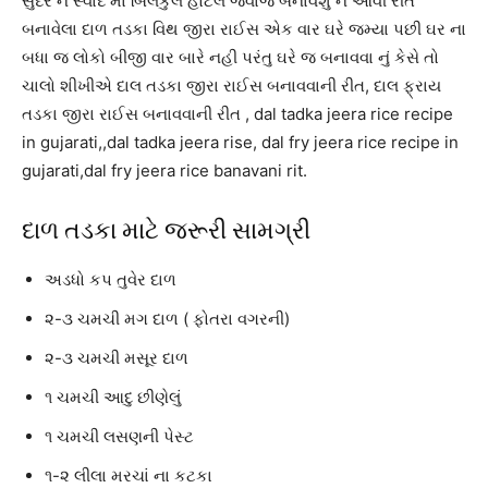
સુંદર ને સ્વાદ માં બિલકુલ હોટેલ જેવાજ બનાવશું ને આવી રીતે
બનાવેલા દાળ તડકા વિથ જીરા રાઈસ એક વાર ઘરે જમ્યા પછી ઘર ના
બધા જ લોકો બીજી વાર બારે નહી પરંતુ ઘરે જ બનાવવા નું કેસે તો
ચાલો શીખીએ દાલ તડકા જીરા રાઈસ બનાવવાની રીત, દાલ ફ્રાય
તડકા જીરા રાઈસ બનાવવાની રીત , dal tadka jeera rice recipe
in gujarati,,dal tadka jeera rise, dal fry jeera rice recipe in
gujarati,dal fry jeera rice banavani rit.
દાળ તડકા માટે જરૂરી સામગ્રી
અડધો કપ તુવેર દાળ
૨-૩ ચમચી મગ દાળ ( ફોતરા વગરની)
૨-૩ ચમચી મસૂર દાળ
૧ ચમચી આદુ છીણેલું
૧ ચમચી લસણની પેસ્ટ
૧-૨ લીલા મરચાં ના કટકા