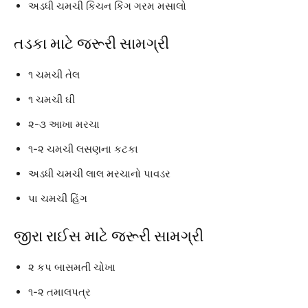
અડધી ચમચી કિચન કિંગ ગરમ મસાલો
તડકા માટે જરૂરી સામગ્રી
૧ ચમચી તેલ
૧ ચમચી ઘી
૨-૩ આખા મરચા
૧-૨ ચમચી લસણના કટકા
અડધી ચમચી લાલ મરચાનો પાવડર
પા ચમચી હિંગ
જીરા રાઈસ માટે જરૂરી સામગ્રી
૨ કપ બાસમતી ચોખા
૧-૨ તમાલપત્ર