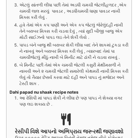
એટલું સાંતળી લીધા પછી તેમાં અડધી ચમચી જેટલીહળદર ,એક
ચમચી લાલ મરચું પાવડર , અડધીચમચી ધાણા પાવડર નાખી
મિક્સ કરી લેવું .
હવે તેમાં એક કપ પાણી અને એક કપ જેટલું જેરેલુંદહીં નાખી
તેને બરાબર મિક્સ કરી ચડવા દેવું , ત્યાં સુદી બીજી બાજુ એક
મોટી સાઈઝનો પાપડ લઇ તેને શેકી લેવો .
પાપડ બંને બાજુ થી બરાબર શેકી લીધા બાદ તેને શાકમાં ટુકડા કરી
ને નાખવું અને બરાબર મિક્સ કરી લેવું , ત્યારબાદ તેમાં પા
ચમચીજેટલું મીઠું નાખી બે મિનીટ માટે ઢાંકી ને ચડવા રાખવું .
બે મિનીટ પછી તેમાં એક ચમચી જેટલી કસુરી મેથીમસળી ને
નાખવી અને ૨ ચમચી જેટલી સમારેલી કોથમરી નાખી મિક્સ કરી
લેવું તો તૈયાર છેસર્વ કરવા માટે દહીં અને પાપડ નું મજેદાર અને
ટેસ્ટી શાક .
Dahi papad nu shaak recipe notes
આ રેસિપી માં પાપડ શેકી ને લીધા છે પણ પાપડ ને શેક્યા વગર
પણ લઇ શકાય છે .
રેસીપી વિશે આપનો અભિપ્રાય જરૂરથી જણાવશો
ઉપર ⭐⭐⭐⭐⭐ રેટિંગ આપવા વિનંતી તેમજ તમેજ નીચે કોમેન્મટ