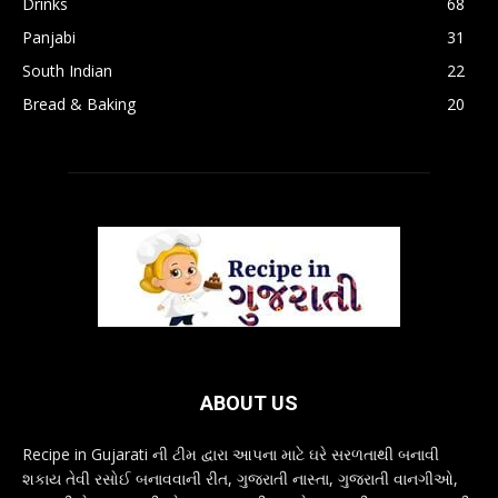
Drinks
68
Panjabi
31
South Indian
22
Bread & Baking
20
ABOUT US
Recipe in Gujarati ની ટીમ દ્વારા આપના માટે ઘરે સરળતાથી બનાવી
શકાય તેવી રસોઈ બનાવવાની રીત, ગુજરાતી નાસ્તા, ગુજરાતી વાનગીઓ,