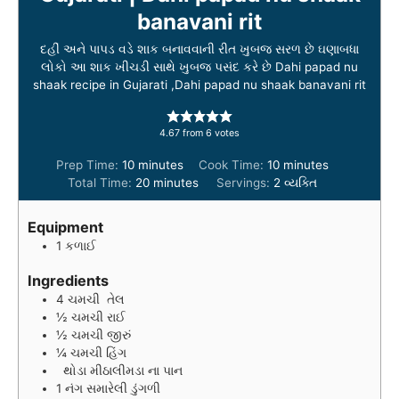
banavani rit
દહીં અને પાપડ વડે શાક બનાવવાની રીત ખુબજ સરળ છે ઘણાબધા
લોકો આ શાક ખીચડી સાથે ખુબજ પસંદ કરે છે Dahi papad nu
shaak recipe in Gujarati ,Dahi papad nu shaak banavani rit
4.67
from
6
votes
m
m
Prep Time:
10
minutes
Cook Time:
10
minutes
i
m
i
Total Time:
20
minutes
Servings:
2
વ્યક્તિ
n
i
n
u
n
u
Equipment
t
u
t
1 કળાઈ
e
t
e
s
e
s
Ingredients
s
4
ચમચી
તેલ
½
ચમચી
રાઈ
½
ચમચી
જીરું
¼
ચમચી
હિંગ
થોડા મીઠાલીમડા ના પાન
1
નંગ
સમારેલી ડુંગળી