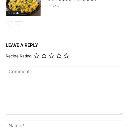
18/06/2026
Gujarati
LEAVE A REPLY
Recipe Rating
Comment:
Na