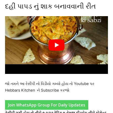
દહીં પાપડ નું શાક બનાવવાની રીત
જો તમને આ રેસીપી નો વિડીયો ગમ્યો હોય તો Youtube પર
Hebbars Kitchen ને Subscribe કરજો
Join WhatsApp Group For Daily Updates
રેસીપી ગમી હોય તો નીચે ⭐ સ્ટાર રેટિંગ ⭐ તેમજ ફીડબેક નીચે કોમેન્ટ