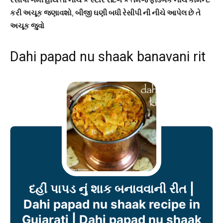
કરી અચૂક જણાવશો
,
બીજી ઘણી બધી રેસીપી ની નીચે આપેલ છે તે
અચૂક જુવો
Dahi papad nu shaak banavani rit
દહીં પાપડ નું શાક બનાવવાની રીત |
Dahi papad nu shaak recipe in
Gujarati | Dahi papad nu shaak