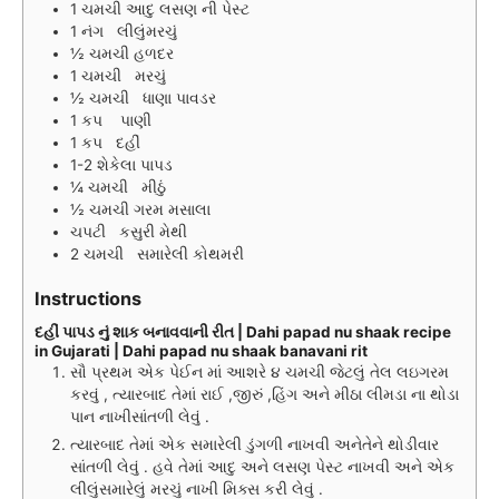
1
ચમચી આદુ લસણ ની પેસ્ટ
1
નંગ
લીલુંમરચું
½
ચમચી
હળદર
1
ચમચી
મરચું
½
ચમચી
ધાણા પાવડર
1
કપ
પાણી
1
કપ
દહીં
1-2
શેકેલા પાપડ
¼
ચમચી
મીઠું
½
ચમચી
ગરમ મસાલા
ચપટી
કસુરી મેથી
2
ચમચી
સમારેલી કોથમરી
Instructions
દહીં પાપડ નું શાક બનાવવાની રીત | Dahi papad nu shaak recipe
in Gujarati | Dahi papad nu shaak banavani rit
સૌ પ્રથમ એક પેઈન માં આશરે ૪ ચમચી જેટલું તેલ લઇગરમ
કરવું , ત્યારબાદ તેમાં રાઈ ,જીરું ,હિંગ અને મીઠા લીમડા ના થોડા
પાન નાખીસાંતળી લેવું .
ત્યારબાદ તેમાં એક સમારેલી ડુંગળી નાખવી અનેતેને થોડીવાર
સાંતળી લેવું . હવે તેમાં આદુ અને લસણ પેસ્ટ નાખવી અને એક
લીલુંસમારેલું મરચું નાખી મિક્સ કરી લેવું .