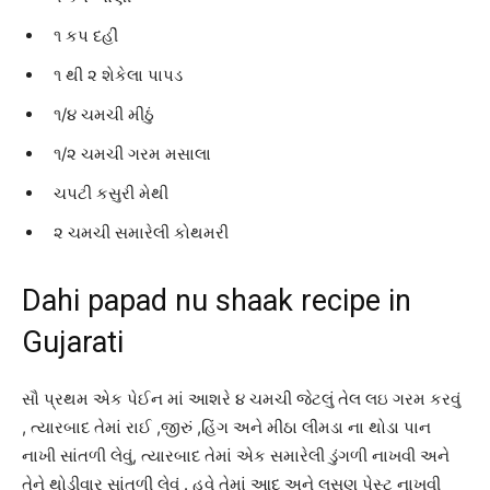
૧ કપ દહીં
૧ થી ૨ શેકેલા પાપડ
૧/૪ ચમચી મીઠું
૧/૨ ચમચી ગરમ મસાલા
ચપટી કસુરી મેથી
૨ ચમચી સમારેલી કોથમરી
Dahi papad nu shaak recipe in
Gujarati
સૌ પ્રથમ એક પેઈન માં આશરે ૪ ચમચી જેટલું તેલ લઇ ગરમ કરવું
, ત્યારબાદ તેમાં રાઈ ,જીરું ,હિંગ અને મીઠા લીમડા ના થોડા પાન
નાખી સાંતળી લેવું, ત્યારબાદ તેમાં એક સમારેલી ડુંગળી નાખવી અને
તેને થોડીવાર સાંતળી લેવું . હવે તેમાં આદુ અને લસણ પેસ્ટ નાખવી