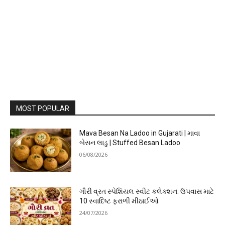
MOST POPULAR
Mava Besan Na Ladoo in Gujarati | માવા
બેસન લાડુ | Stuffed Besan Ladoo
06/08/2026
ગૌરી વ્રત સ્પેશિયલ સ્વીટ કલેક્શન: ઉપવાસ માટે
10 સ્વાદિષ્ટ ફરાળી મીઠાઈઓ
24/07/2026