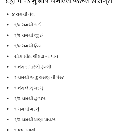
દહીં પાપડ નું શાક બનાવવા જરૂરી સામગ્રી
૪ ચમચી તેલ
૧/૨ ચમચી રાઈ
૧/૨ ચમચી જીરું
૧/૪ ચમચી હિંગ
થોડા મીઠા લીમડા ના પાન
૧ નંગ સમારેલી ડુંગળી
૧ ચમચી આદુ લસણ ની પેસ્ટ
૧ નંગ લીલું મરચું
૧/૨ ચમચી હળદર
૧ ચમચી મરચું
૧/૨ ચમચી ધાણા પાવડર
૧ કપ પાણી