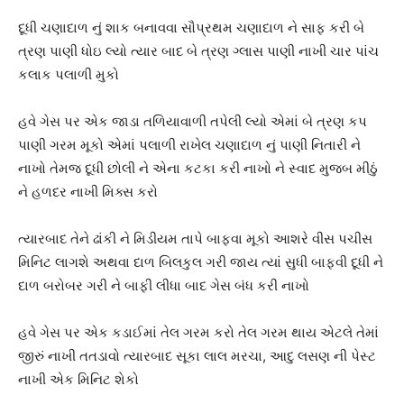
દૂધી ચણાદાળ નું શાક બનાવવા સૌપ્રથમ ચણાદાળ ને સાફ કરી બે
ત્રણ પાણી ધોઇ લ્યો ત્યાર બાદ બે ત્રણ ગ્લાસ પાણી નાખી ચાર પાંચ
કલાક પલાળી મુકો
હવે ગેસ પર એક જાડા તળિયાવાળી તપેલી લ્યો એમાં બે ત્રણ કપ
પાણી ગરમ મૂકો એમાં પલાળી રાખેલ ચણાદાળ નું પાણી નિતારી ને
નાખો તેમજ દૂધી છોલી ને એના કટકા કરી નાખો ને સ્વાદ મુજબ મીઠું
ને હળદર નાખી મિક્સ કરો
ત્યારબાદ તેને ઢાંકી ને મિડીયમ તાપે બાફવા મૂકો આશરે વીસ પચીસ
મિનિટ લાગશે અથવા દાળ બિલકુલ ગરી જાય ત્યાં સુધી બાફવી દૂધી ને
દાળ બરોબર ગરી ને બાફી લીધા બાદ ગેસ બંધ કરી નાખો
હવે ગેસ પર એક કડાઈમાં તેલ ગરમ કરો તેલ ગરમ થાય એટલે તેમાં
જીરું નાખી તતડાવો ત્યારબાદ સૂકા લાલ મરચા, આદુ લસણ ની પેસ્ટ
નાખી એક મિનિટ શેકો