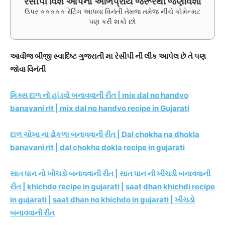
રેસીપી વિશે આપનો અભિપ્રાય જરૂરથી જણાવશો
ઉપર ⭐⭐⭐⭐⭐ રેટિંગ આપવા વિનંતી તેમજ તમેજ નીચે કોમેન્મટ
પણ કરી શકો છો
આવીજ બીજી સ્વાદિષ્ટ ગુજરાતી મા રેસીપી ની લીંક આપેલ છે તે પણ
જોવા વિનંતી
મિક્સ દાળ નો હાંડવો બનાવવાની રીત | mix dal no handvo
banavani rit | mix dal no handvo recipe in Gujarati
દાળ ચોખા ના ઢોકળા બનાવવાની રીત | Dal chokha na dhokla
banavani rit | dal chokha dokla recipe in gujarati
સાત ધાન નો ખીચડો બનાવવાની રીત | સાત ધાન ની ખીચડી બનાવવાની
રીત | khichdo recipe in gujarati | saat dhan khichdi recipe
in gujarati | saat dhan no khichdo in gujarati | ખીચડો
બનાવવાની રીત