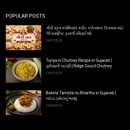
POPULAR POSTS
ગૌરી વ્રત સ્પેશિયલ સ્વીટ કલેક્શન: ઉપવાસ માટે
10 સ્વાદિષ્ટ ફરાળી મીઠાઈઓ
24/07/2026
Turiya ni Chutney Recipe in Gujarati |
તુરીયાની ચટણી | Ridge Gourd Chutney
13/07/2026
Bateta Tameta nu Bharthu in Gujarati |
બટેટા ટામેટાંનું ભરથું
25/06/2026