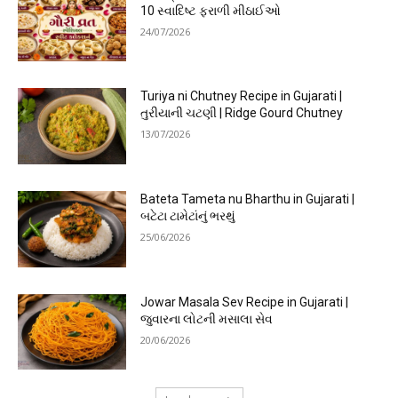
10 સ્વાદિષ્ટ ફરાળી મીઠાઈઓ
24/07/2026
Turiya ni Chutney Recipe in Gujarati |
તુરીયાની ચટણી | Ridge Gourd Chutney
13/07/2026
Bateta Tameta nu Bharthu in Gujarati |
બટેટા ટામેટાંનું ભરથું
25/06/2026
Jowar Masala Sev Recipe in Gujarati |
જુવારના લોટની મસાલા સેવ
20/06/2026