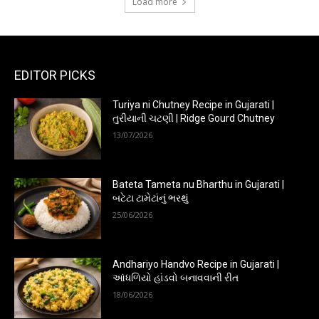
Load more
EDITOR PICKS
Turiya ni Chutney Recipe in Gujarati |
તુરીયાની ચટણી | Ridge Gourd Chutney
13/07/2026
Bateta Tameta nu Bharthu in Gujarati |
બટેટા ટામેટાંનું ભરથું
25/06/2026
Andhariyo Handvo Recipe in Gujarati |
આંધળિયો હાંડવો બનાવવાની રીત
18/06/2026