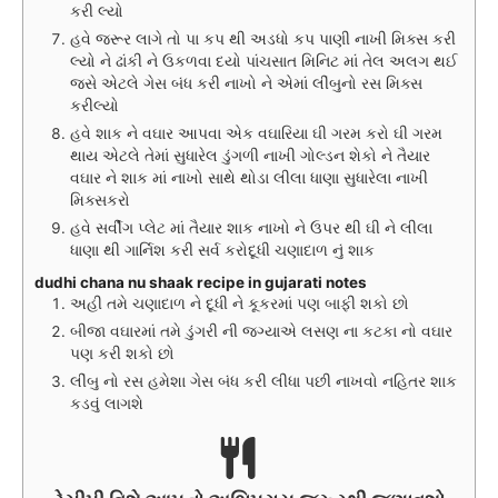
કરી લ્યો
હવે જરૂર લાગે તો પા કપ થી અડધો કપ પાણી નાખી મિક્સ કરી
લ્યો ને ઢાંકી ને ઉકળવા દયો પાંચસાત મિનિટ માં તેલ અલગ થઈ
જસે એટલે ગેસ બંધ કરી નાખો ને એમાં લીંબુનો રસ મિક્સ
કરીલ્યો
હવે શાક ને વઘાર આપવા એક વઘારિયા ઘી ગરમ કરો ઘી ગરમ
થાય એટલે તેમાં સુધારેલ ડુંગળી નાખી ગોલ્ડન શેકો ને તૈયાર
વઘાર ને શાક માં નાખો સાથે થોડા લીલા ધાણા સુધારેલા નાખી
મિક્સકરો
હવે સર્વીંગ પ્લેટ માં તૈયાર શાક નાખો ને ઉપર થી ઘી ને લીલા
ધાણા થી ગાર્નિશ કરી સર્વ કરોદૂધી ચણાદાળ નું શાક
dudhi chana nu shaak recipe in gujarati notes
અહી તમે ચણાદાળ ને દૂધી ને કૂકરમાં પણ બાફી શકો છો
બીજા વઘારમાં તમે ડુંગરી ની જગ્યાએ લસણ ના કટકા નો વઘાર
પણ કરી શકો છો
લીંબુ નો રસ હમેશા ગેસ બંધ કરી લીધા પછી નાખવો નહિતર શાક
કડવું લાગશે