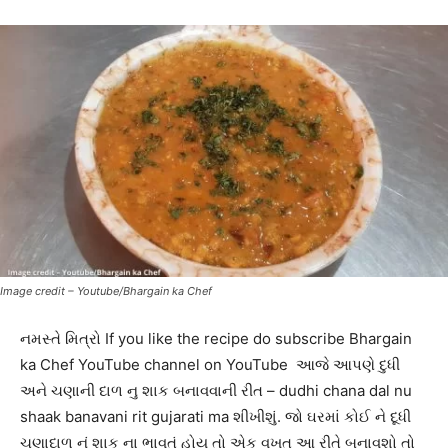
Image credit – Youtube/Bhargain ka Chef
નમસ્તે મિત્રો If you like the recipe do subscribe Bhargain
ka Chef YouTube channel on YouTube આજે આપણે દુધી
અને ચણાની દાળ નુ શાક બનાવવાની રીત – dudhi chana dal nu
shaak banavani rit gujarati ma શીખીશું. જો ઘરમાં કોઈ ને દૂધી
ચણાદાળ નું શાક ના ભાવતું હોય તો એક વખત આ રીતે બનાવશો તો