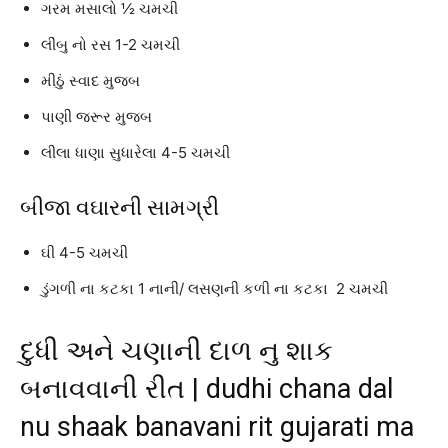
ગરમ મસાલો ½ ચમચી
લીંબુ નો રસ 1-2 ચમચી
મીઠું સ્વાદ મુજબ
પાણી જરૂર મુજબ
લીલા ધાણા સુધારેલા 4-5 ચમચી
બીજા વઘારની સામગ્રી
ઘી 4-5 ચમચી
ડુંગળી ના કટકા 1 નાની/ લસણની કળી ના કટકા 2 ચમચી
દુધી અને ચણાની દાળ નુ શાક
બનાવવાની રીત | dudhi chana dal
nu shaak banavani rit gujarati ma