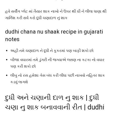
હવે સર્વીંગ પ્લેટ માં તૈયાર શાક નાખો ને ઉપર થી ઘી ને લીલા ધાણા થી
ગાર્નિશ કરી સર્વ કરો દૂધી ચણાદાળ નું શાક
dudhi chana nu shaak recipe in gujarati
notes
અહી તમે ચણાદાળ ને દૂધી ને કૂકરમાં પણ બાફી શકો છો
બીજા વઘારમાં તમે ડુંગરી ની જગ્યાએ લસણ ના કટકા નો વઘાર
પણ કરી શકો છો
લીંબુ નો રસ હમેશા ગેસ બંધ કરી લીધા પછી નાખવો નહિતર શાક
કડવું લાગશે
દુધી અને ચણાની દાળ નુ શાક | દુધી
ચણા નુ શાક બનાવવાની રીત | dudhi