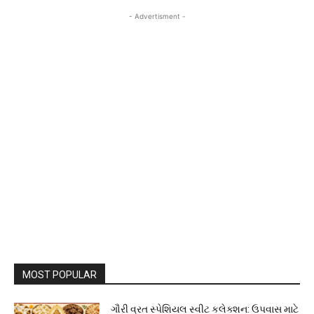
- Advertisment -
MOST POPULAR
ગૌરી વ્રત સ્પેશિયલ સ્વીટ કલેક્શન: ઉપવાસ માટે