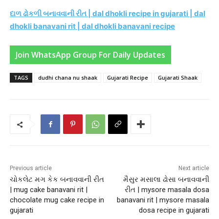
દાળ ઢોકળી બનાવવાની રીત | dal dhokli recipe in gujarati | dal
dhokli banavani rit | dal dhokli banavani recipe
Join WhatsApp Group For Daily Updates
TAGS
dudhi chana nu shaak
Gujarati Recipe
Gujarati Shaak
Previous article
Next article
ચોકલેટ મગ કેક બનાવવાની રીત
મૈસુર મસાલા ઢોસા બનાવવાની
| mug cake banavani rit |
રીત | mysore masala dosa
chocolate mug cake recipe in
banavani rit | mysore masala
gujarati
dosa recipe in gujarati