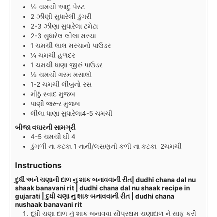
½
ચમચી
આદુ પેસ્ટ
2
ઝીણી સુધારેલી
ડુંગરી
2-3
ઝીણા સુધારેલા
ટમેટા
2-3
સુધારેલ
લીલા મરચા
1
ચમચી
લાલ મરચાનો પાઉડર
¼
ચમચી
હળદર
1
ચમચી
ધાણા જીરું પાઉડર
½
ચમચી
ગરમ મસાલો
1-2
ચમચી
લીંબુનો રસ
મીઠું સ્વાદ મુજબ
પાણી જરૂર મુજબ
લીલા ધાણા સુધારેલા4-5 ચમચી
બીજા વઘારની સામગ્રી
4-5
ચમચી
ઘી 4
ડુંગળી ના કટકા 1 નાની/લસણની કળી ના કટકા 2ચમચી
Instructions
દુધી અને ચણાની દાળ નુ શાક બનાવવાની રીત| dudhi chana dal nu
shaak banavani rit | dudhi chana dal nu shaak recipe in
gujarati | દુધી ચણા નુ શાક બનાવવાની રીત | dudhi chana
nushaak banavani rit
દૂધી ચણા દાળ નું શાક બનાવવા સૌપ્રથમ ચણાદાળ ને સાફ કરી