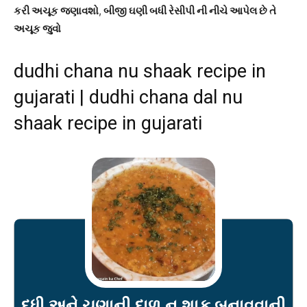
કરી અચૂક જણાવશો
,
બીજી ઘણી બધી રેસીપી ની નીચે આપેલ છે તે
અચૂક જુવો
dudhi chana nu shaak recipe in
gujarati | dudhi chana dal nu
shaak recipe in gujarati
દુધી અને ચણાની દાળ નુ શાક બનાવવાની