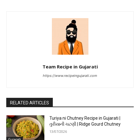
Team Recipe in Gujarati
https://www.recipeingujarati.com
RELATED ARTICLES
Turiya ni Chutney Recipe in Gujarati |
તુરીયાની ચટણી | Ridge Gourd Chutney
13/07/2026
Gujarati