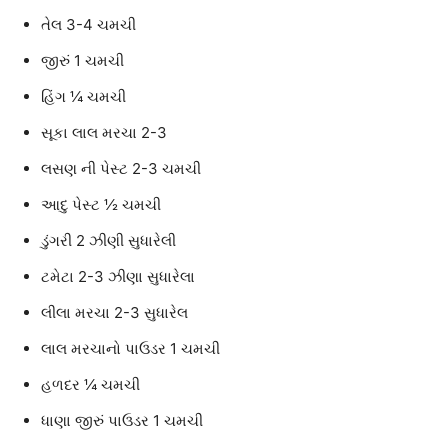
તેલ 3-4 ચમચી
જીરું 1 ચમચી
હિંગ ¼ ચમચી
સૂકા લાલ મરચા 2-3
લસણ ની પેસ્ટ 2-3 ચમચી
આદુ પેસ્ટ ½ ચમચી
ડુંગરી 2 ઝીણી સુધારેલી
ટમેટા 2-3 ઝીણા સુધારેલા
લીલા મરચા 2-3 સુધારેલ
લાલ મરચાનો પાઉડર 1 ચમચી
હળદર ¼ ચમચી
ધાણા જીરું પાઉડર 1 ચમચી