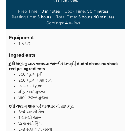
4.58
from
7
votes
m
m
Prep Time:
10
minutes
Cook Time:
30
minutes
h
i
h
i
m
Resting time:
5
hours
Total Time:
5
hours
40
minutes
o
n
o
n
i
Servings:
4
વ્યક્તિ
u
u
u
u
n
r
t
r
t
u
Equipment
s
e
s
e
t
1 કડાઈ
s
s
e
s
Ingredients
દુધી ચણા નુ શાક બનાવવા જરૂરી સામગ્રી| dudhi chana nu shaak
recipe ingredients
500
ગ્રામ
દૂધી
250
ગ્રામ
ચણા દાળ
½
ચમચી
હળદર
મીઠું સ્વાદ મુજબ
પાણી જરૂર મુજબ
દુધી ચણા નુ શાક પહેલા વઘાર ની સામગ્રી
3-4
ચમચી
તેલ
1
ચમચી
જીરું
¼
ચમચી
હિંગ
2-3
સૂકા લાલ મરચા