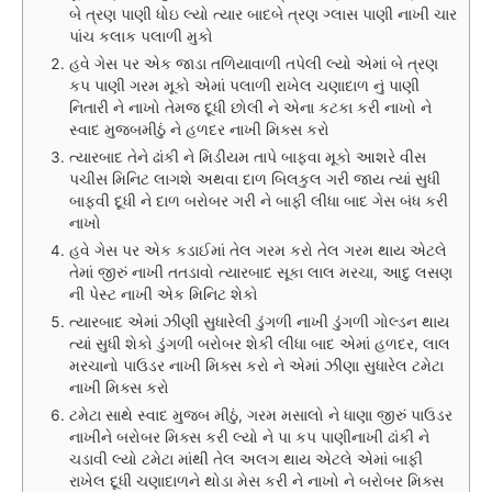
બે ત્રણ પાણી ધોઇ લ્યો ત્યાર બાદબે ત્રણ ગ્લાસ પાણી નાખી ચાર
પાંચ કલાક પલાળી મુકો
હવે ગેસ પર એક જાડા તળિયાવાળી તપેલી લ્યો એમાં બે ત્રણ
કપ પાણી ગરમ મૂકો એમાં પલાળી રાખેલ ચણાદાળ નું પાણી
નિતારી ને નાખો તેમજ દૂધી છોલી ને એના કટકા કરી નાખો ને
સ્વાદ મુજબમીઠું ને હળદર નાખી મિક્સ કરો
ત્યારબાદ તેને ઢાંકી ને મિડીયમ તાપે બાફવા મૂકો આશરે વીસ
પચીસ મિનિટ લાગશે અથવા દાળ બિલકુલ ગરી જાય ત્યાં સુધી
બાફવી દૂધી ને દાળ બરોબર ગરી ને બાફી લીધા બાદ ગેસ બંધ કરી
નાખો
હવે ગેસ પર એક કડાઈમાં તેલ ગરમ કરો તેલ ગરમ થાય એટલે
તેમાં જીરું નાખી તતડાવો ત્યારબાદ સૂકા લાલ મરચા, આદુ લસણ
ની પેસ્ટ નાખી એક મિનિટ શેકો
ત્યારબાદ એમાં ઝીણી સુધારેલી ડુંગળી નાખી ડુંગળી ગોલ્ડન થાય
ત્યાં સુધી શેકો ડુંગળી બરોબર શેકી લીધા બાદ એમાં હળદર, લાલ
મરચાનો પાઉડર નાખી મિક્સ કરો ને એમાં ઝીણા સુધારેલ ટમેટા
નાખી મિક્સ કરો
ટમેટા સાથે સ્વાદ મુજબ મીઠું, ગરમ મસાલો ને ધાણા જીરું પાઉડર
નાખીને બરોબર મિક્સ કરી લ્યો ને પા કપ પાણીનાખી ઢાંકી ને
ચડાવી લ્યો ટમેટા માંથી તેલ અલગ થાય એટલે એમાં બાફી
રાખેલ દૂધી ચણાદાળને થોડા મેસ કરી ને નાખો ને બરોબર મિક્સ