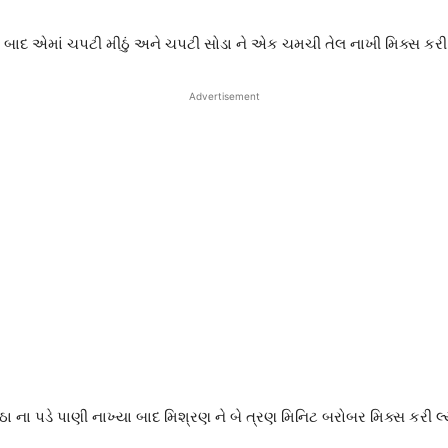
ર બાદ એમાં ચપટી મીઠું અને ચપટી સોડા ને એક ચમચી તેલ નાખી મિક્સ કરી 
Advertisement
ાંઠા ના પડે પાણી નાખ્યા બાદ મિશ્રણ ને બે ત્રણ મિનિટ બરોબર મિક્સ કરી લ્