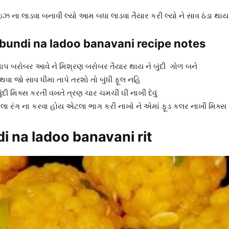
ઝ ના લાડવા બનાવી લ્યો આમ બધા લાડવા તૈયાર કરી લ્યો ને સાવ ઠંડા થાય એટ
| bundi na ladoo banavani recipe notes
ો માપ બરોબર આવે ને મિશ્રણ બરોબર તૈયાર થાય ને બુંદી ગોળ બને
અથવા જો સાવ ધીમા તાપે તરશો તો બુંધી ફૂલ નહિ
ુંદી મિક્સ કરતી વખતે ત્રણ ચાર ચમચી ઘી નાખી દેવું
લા રંગ ના કરવા હોય એટલા ભાગ કરી નાખો ને એમાં ફૂડ કલર નાખી મિક્સ કરી
di na ladoo banavani rit