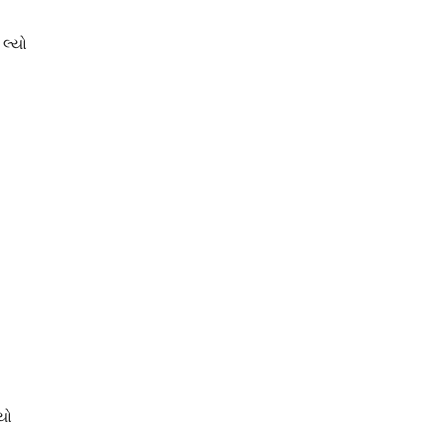
લ્યો
યો