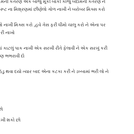
દામની કતરણ એક બાજુ મૂકી બાકી કાજુ બદામની કતરણ ને
ય ફ્રૂટ ના મિશ્રણમાં છીણેલો ગોળ નાખી ને બરોબર મિક્સ કરો
ાલો નાખી મિક્સ કરો ,હવે ગેસ ફરી ધીમો ચાલુ કરો ને એના પર
કરી નાખો
ાં કાટલું પાક નાખી એક સરખી રીતે ફેલાવી ને એક સરખું કરી
રણ ભભરાવી દો
 ઠંડુ થવા દયો ત્યાર બાદ એના કટકા કરી ને ડબ્બામાં ભરી લો ને
છો
નાખી શકો છો