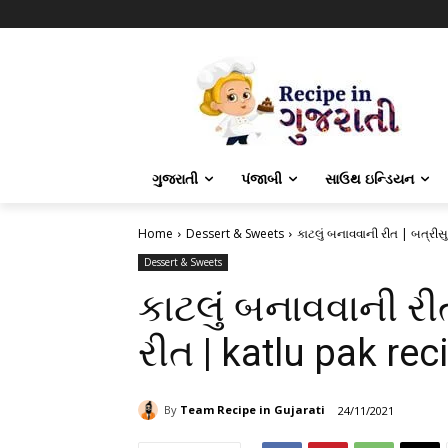
ગુજરાતી
પંજાબી
સાઉથ ઇન્ડિયન
Home
Dessert & Sweets
કાટલું બનાવવાની રીત | બત્રીસ
Dessert & Sweets
કાટલું બનાવવાની રી
રીત | katlu pak rec
By
Team Recipe in Gujarati
24/11/2021