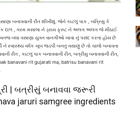
સાણા બનાવવાની રીત શીખીશું. જેને કાટલું પાક , બત્રિસુ કે
ધક દાળ , ગરમ મસાલા ને ડ્રાય ફ્રુટ ને અલગ અલગ જે મીઠાઈ
જ બધા વસાણા યુક્ત વાનગીઓ ખાવા નું પસંદ કરતા હોય છે
ે સ્વાસ્થ્ય વર્ધક ખૂબ જડપી બનતું વસાણું છે તો ચાલો બનાવતા
વવાની રીત , કાટલું પાક બનાવવાની રીત, બત્રીસુ બનાવવાની રીત,
pak banavani rit gujarati ma, batrisu banavani rit
.
રી | બત્રીસું બનાવવા જરૂરી
anava jaruri samgree ingredients