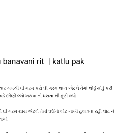
 banavani rit | katlu pak
ર ચમચી ઘી ગરમ કરો ઘી ગરમ થાય એટલે તેમાં થોડું થોડું કરી
ુ વડે છીણી લ્યોઅથવા તો ધસતા થી ફૂટી લ્યો
ો ઘી ગરમ થાય એટલે તેમાં ઘઉંનો લોટ નાખી હલાવતા રહી લોટ ને
 નાખો