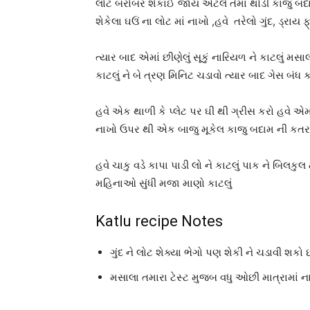
લોટ બરોબર શેકાઈ જાય એટલે તેમાં થોડી કાજુ બ
શેકેલા ઘઉં ના લોટ માં નાખો ,હવે તરેલો ગુંદ, ડ્રા
ત્યાર બાદ એમાં છીણેલું સૂકું નારિયળ ને કાટલું મસ
કાટલું ને બે ત્રણ મિનિટ ચડાવો ત્યાર બાદ ગેસ બંધ 
હવે એક થાળી કે પ્લેટ પર ઘી થી ગ્રીસ કરો હવે એમ
નાખો ઉપર થી એક બાજુ મૂકેલ કાજુ બદામ ની કત
હવે ચાકુ વડે કાપા પાડી લો ને કાટલું પાક ને બિલકુલ
મહિનાઓ સુંધી મજા માણો કાટલું
Katlu recipe Notes
ગુંદ ને લોટ શેક્યા ભેગો પણ શેકી ને ચડાવી શકો 
મસાલા તમારા ટેસ્ટ મુજબ વધુ ઓછી માત્રામાં 