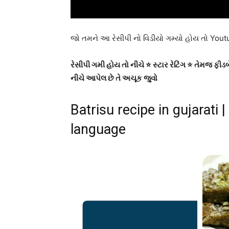
જો તમને આ રેસીપી નો વિડીયો ગમ્યો હોય તો You
રેસીપી ગમી હોય તો નીચે ⭐ સ્ટાર રેટિંગ ⭐ તેમજ ફ
નીચે આપેલ છે તે અચૂક જુવો
Batrisu recipe in gujarati |
language