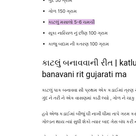
ગુંદ 50 ગ્રામ
ગોળ 150 ગ્રામ
કાટલું મસાલો 5-6 ચમચી
સૂકા નારિયળ નું છીણ 100 ગ્રામ
કાજુ બદામ ની કતરણ 100 ગ્રામ
કાટલું બનાવવાની રીત | katlu
banavani rit gujarati ma
કાટલું પાક બનાવવા સૌ પ્રથમ એક કડાઈમાં ત્રણ ચા
ગુંદ ને તરી ને એક વાસણમાં કાઢી લ્યો , ગોળ ને ચાક
હવે એજ કડાઈમાં બીજું ઘી નાખી ધીમા તાપે ગરમ કર
ગોલ્ડન થાય ત્યાં સુધી શેકો ત્યાર બાદ ગેસ બંધ કરી