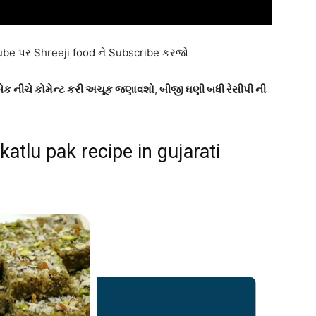
tube પર Shreeji food ને Subscribe કરજો
ીડબેક નીચે કોમેન્ટ કરી અચૂક જણાવશો
,
બીજી ઘણી બધી રેસીપી ની
 katlu pak recipe in gujarati