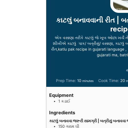
કાટલું બનાવવાની રીત | બ
recip
એક વસાણા તરીકે કાટલું જે ખૂબ ઓછા ખર્ચે ને 
શીખીએ કાટલું પાક/ બત્રીસું/ વસાણા, કાટલું 
રીત,katlu pak recipe in gujarati language ,
gujarati ma, batr
4
m
Prep Time:
10
Cook Time:
20
minutes
m
i
i
n
n
Equipment
u
u
1 કડાઈ
t
t
e
e
Ingredients
s
s
કાટલું બનાવવા જરૂરી સામગ્રી | બત્રીસું બનાવવ
150
ગ્રામ
ઘી