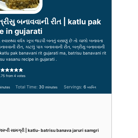
ત્રીસુ બનાવવાની રીત | katlu pak
e in gujarati
સ્વાસ્થ્ય વર્ધક ખૂબ જડપી બનતું વસાણું છે તો ચાલો બનાવતા
બનાવવાની રીત, કાટલું પાક બનાવવાની રીત, બત્રીસુ બનાવવાની
 katlu pak banavani rit gujarati ma, batrisu banavani rit
isu vasanu recipe in gujarati .
.75
from
4
votes
m
m
Total Time:
30
Servings:
6
inutes
minutes
વ્યક્તિ
i
n
u
t
e
s
ા જરૂરી સામગ્રી | katlu- batrisu banava jaruri samgri