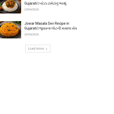
Gujarati | બટેટા ટામેટાંનું ભરથું
25/06/2026
Jowar Masala Sev Recipe in
Gujarati | જુવારના લોટની મસાલા સેવ
20/06/2026
Load more