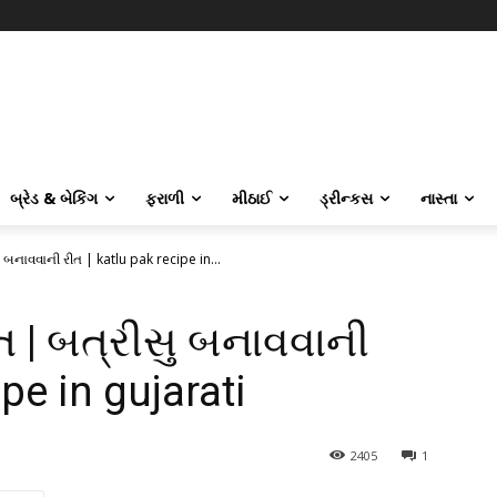
બ્રેડ & બેકિંગ
ફરાળી
મીઠાઈ
ડ્રીન્કસ
નાસ્તા
ુ બનાવવાની રીત | katlu pak recipe in...
ત | બત્રીસુ બનાવવાની
ipe in gujarati
2405
1