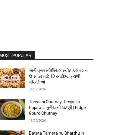
MOST POPULAR
ગૌરી વ્રત સ્પેશિયલ સ્વીટ કલેક્શન:
ઉપવાસ માટે 10 સ્વાદિષ્ટ ફરાળી
મીઠાઈઓ
24/07/2026
Turiya ni Chutney Recipe in
Gujarati | તુરીયાની ચટણી | Ridge
Gourd Chutney
13/07/2026
Bateta Tameta nu Bharthu in