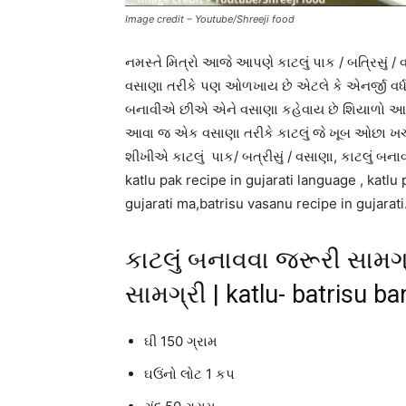
Image credit – Youtube/Shreeji food
નમસ્તે મિત્રો આજે આપણે કાટલું પાક / બત્રિસું / વ
વસાણા તરીકે પણ ઓળખાય છે એટલે કે એનર્જી વર્
બનાવીએ છીએ એને વસાણા કહેવાય છે શિયાળો આવત
આવા જ એક વસાણા તરીકે કાટલું જે ખૂબ ઓછા ખર્ચે ન
શીખીએ કાટલું પાક/ બત્રીસું / વસાણા, કાટલું બના
katlu pak recipe in gujarati language , katlu 
gujarati ma,batrisu vasanu recipe in gujarati
કાટલું બનાવવા જરૂરી સામગ્
સામગ્રી | katlu- batrisu b
ઘી 150 ગ્રામ
ઘઉંનો લોટ 1 કપ