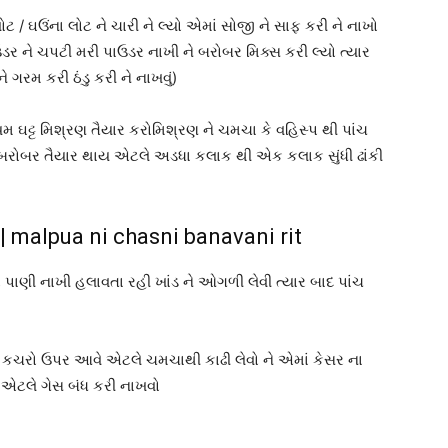
 / ઘઉંના લોટ ને ચારી ને લ્યો એમાં સોજી ને સાફ કરી ને નાખો
ર ને ચપટી મરી પાઉડર નાખી ને બરોબર મિક્સ કરી લ્યો ત્યાર
ે ગરમ કરી ઠંડુ કરી ને નાખવું)
 ઘટ્ટ મિશ્રણ તૈયાર કરોમિશ્રણ ને ચમચા કે વહિસ્પ થી પાંચ
 બરોબર તૈયાર થાય એટલે અડધા કલાક થી એક કલાક સુંધી ઢાંકી
| malpua ni chasni banavani rit
ણી નાખી હલાવતા રહી ખાંડ ને ઓગળી લેવી ત્યાર બાદ પાંચ
ે કચરો ઉપર આવે એટલે ચમચાથી કાઢી લેવો ને એમાં કેસર ના
ે એટલે ગેસ બંધ કરી નાખવો