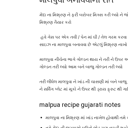
મેંદા ના મિશ્રણ ને ફરી બરોબર મિક્સ કરી લ્યો ને 
મિશ્રણ તૈયાર કરો
હવે ગેસ પર એક તવી / પેન માં ઘી / તેલ ગરમ કરવા
સાઇઝ ના માલપુવા બનાવવા છે એટલું મિશ્રણ નાખો
માલપુવા નીચેના ભાગે ગોલ્ડન થાય ને તરી ને ઉપર
ગોલ્ડન તરી લ્યો આમ બને બાજુ ગોલ્ડન તરી લ્યો
તરી લીધેલ માલપુવા ને ખાંડ ની ચાસણી માં બને બાજુ 
ને સર્વિંગ પ્લેટ માં મૂકો ને ઉપર થી ડ્રાય ફ્રુટ થી ગ
malpua recipe gujarati notes
માલપુવા ના મિશ્રણ માં ખાંડ નાખેલ હોવાથી ત
તમે મેંદા ની જગ્યાએ ઘઉંનો લોટ પણ વાપરી શકો