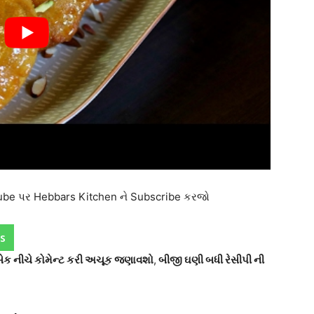
utube પર Hebbars Kitchen ને Subscribe કરજો
s
ીડબેક નીચે કોમેન્ટ કરી અચૂક જણાવશો
,
બીજી ઘણી બધી રેસીપી ની