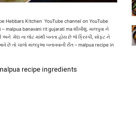
bscribe Hebbars Kitchen YouTube channel on YouTube
malpua banavani rit gujarati ma શીખીશું. માલપુવા ને
અને મેંદા ના લોટ માંથી બનતા હોય છે જે ક્રિસ્પી, સોફ્ટ ને
ાં આવે છે તો ચાલો માલપુઆ બનાવવાની રીત – malpua recipe in
 malpua recipe ingredients