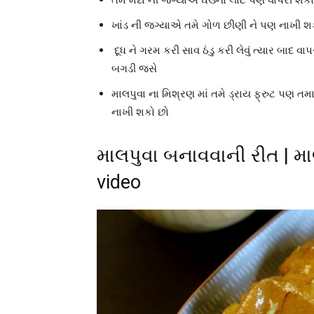
ખાંડ ની જગ્યાએ તમે ગોળ છીણી ને પણ નાખી શ
દૂધ ને ગરમ કરી સાવ ઠંડુ કરી લેવું ત્યાર બાદ 
બગડી જસે
માલપુવા ના મિશ્રણ માં તમે ડ્રાય ફ્રુટ પણ તમ
નાખી શકો છો
માલપુવા બનાવવાની રીત | મા
video