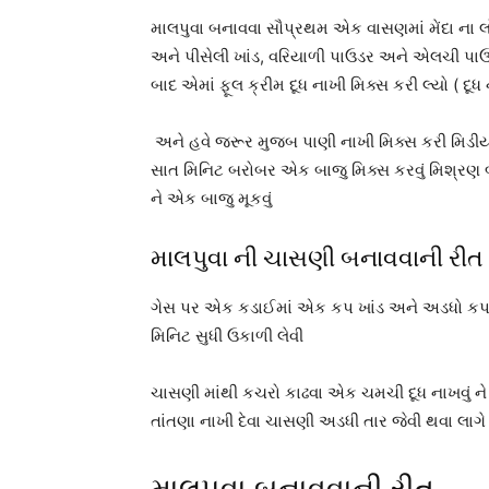
માલપુવા બનાવવા સૌપ્રથમ એક વાસણમાં મેંદા ના લોટ
અને પીસેલી ખાંડ, વરિયાળી પાઉડર અને એલચી પાઉડ
બાદ એમાં ફૂલ ક્રીમ દૂધ નાખી મિક્સ કરી લ્યો ( દૂધ ન
અને હવે જરૂર મુજબ પાણી નાખી મિક્સ કરી મિડીયમ
સાત મિનિટ બરોબર એક બાજુ મિક્સ કરવું મિશ્રણ
ને એક બાજુ મૂકવું
માલપુવા ની ચાસણી બનાવવાની રીત 
ગેસ પર એક કડાઈમાં એક કપ ખાંડ અને અડધો કપ પા
મિનિટ સુધી ઉકાળી લેવી
ચાસણી માંથી કચરો કાઢવા એક ચમચી દૂધ નાખવું ન
તાંતણા નાખી દેવા ચાસણી અડધી તાર જેવી થવા લાગ
માલપુવા બનાવવાની રીત