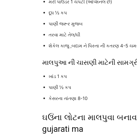
મરી પાઉડર 1 ચપટી (ઓપ્શનલ છે)
દૂધ ½ કપ
પાણી જરૂર મુજબ
તરવા માટે તેલ/ઘી
શેકેલ કાજુ ,બદામ ને પિસ્તા ની કતરણ 4-5 ચમ
માલપુઆ ની ચાસણી માટેની સામગ્ર
ખાંડ 1 કપ
પાણી ½ કપ
કેસરના તાંતણા 8-10
ઘઉંના લોટના માલપુવા બનાવવ
gujarati ma