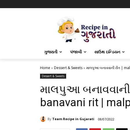
ગુજરાતી
પંજાબી
સાઉથ ઇન્ડિયન
Home
Dessert & Sweets
માલપુઆ બનાવવાની રીત | mal
Dessert & Sweets
માલપુઆ બનાવવાની 
banavani rit | mal
By
Team Recipe in Gujarati
08/07/2022