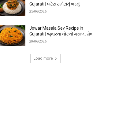
Gujarati | બટેટા ટામેટાંનું ભરથું
25/06/2026
Jowar Masala Sev Recipe in
Gujarati | જુવારના લોટની મસાલા સેવ
20/06/2026
Load more