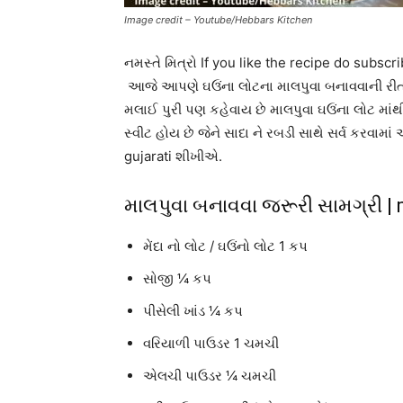
Image credit – Youtube/Hebbars Kitchen
નમસ્તે મિત્રો If you like the recipe do su
આજે આપણે ઘઉંના લોટના માલપુવા બનાવવાની રીત – 
મલાઈ પુરી પણ કહેવાય છે માલપુવા ઘઉંના લોટ માંથી 
સ્વીટ હોય છે જેને સાદા ને રબડી સાથે સર્વ કરવામ
gujarati શીખીએ.
માલપુવા બનાવવા જરૂરી સામગ્રી |
મેંદા નો લોટ / ઘઉંનો લોટ 1 કપ
સોજી ¼ કપ
પીસેલી ખાંડ ¼ કપ
વરિયાળી પાઉડર 1 ચમચી
એલચી પાઉડર ¼ ચમચી