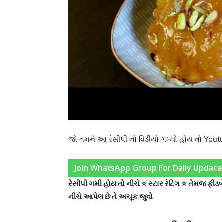
જો તમને આ રેસીપી નો વિડીયો ગમ્યો હોય તો Yo
Join WhatsApp Group For Daily Update
રેસીપી ગમી હોય તો નીચે ⭐ સ્ટાર રેટિંગ ⭐ તેમજ ફ
નીચે આપેલ છે તે અચૂક જુવો