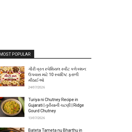
MOST POPULAR
ગૌરી વ્રત સ્પેશિયલ સ્વીટ કલેક્શન:
ઉપવાસ માટે 10 સ્વાદિષ્ટ ફરાળી
મીઠાઈઓ
24/07/2026
Turiya ni Chutney Recipe in
Gujarati | તુરીયાની ચટણી | Ridge
Gourd Chutney
13/07/2026
Bateta Tameta nu Bharthu in