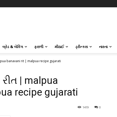
બ્રેડ & બેકિંગ
ફરાળી
મીઠાઈ
ડ્રીન્કસ
નાસ્તા
pua banavani rit | malpua recipe gujarati
રીત | malpua
pua recipe gujarati
1419
0