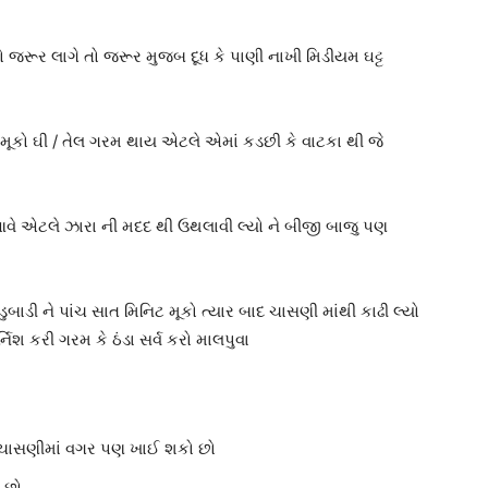
જો જરૂર લાગે તો જરૂર મુજબ દૂધ કે પાણી નાખી મિડીયમ ઘટ્ટ
 મૂકો ઘી / તેલ ગરમ થાય એટલે એમાં કડછી કે વાટકા થી જે
 આવે એટલે ઝારા ની મદદ થી ઉથલાવી લ્યો ને બીજી બાજુ પણ
ડુબાડી ને પાંચ સાત મિનિટ મૂકો ત્યાર બાદ ચાસણી માંથી કાઢી લ્યો
ાર્નિશ કરી ગરમ કે ઠંડા સર્વ કરો માલપુવા
મે ચાસણીમાં વગર પણ ખાઈ શકો છો
 છો