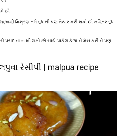
કો છો
વાપરવુંઅહી મિશ્રણ તમે દૂધ થી પણ તૈયાર કરી શકો છો નહિતર દૂધ
ારી પસંદ ના નાખી શકો છો સાથે પાકેલ કેળા ને મેસ કરી ને પણ
લપુવા રેસીપી | malpua recipe