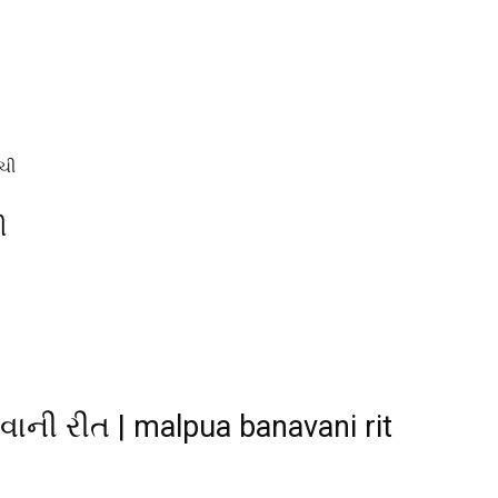
ચી
ી
ાની રીત | malpua banavani rit