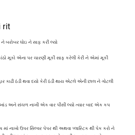
 rit
 ને બરોબર ધોઇ ને સાફ કરી લ્યો
ંઠો મૂકો એના પર ચારણી મૂકી સાફ કરેલી કેરી ને એમાં મૂકી
હાર કાઢી ઠંડી થવા દયો કેરી ઠંડી થાય એટલે એની છાલ ને ગોટલી
, ખાંડ અને સંચળ નાખી એક વાર પીસી લ્યો ત્યાર બાદ એક કપ
કપ માં નાખો ઉપર સિલ્વર પેપર થી અથવા પ્લાસ્ટિક થી પેક કરો ને