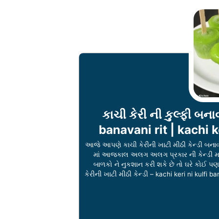
કાચી કેરી ની કુલ્ફી બના
banavani rit | kachi k
આજે આપણે કાચી કેરીની ખાટી મીઠી કેન્ડી બનાવવ
માં આજકાલ અલગ અલગ પ્રકાર ની કેન્ડી મળ
બાળકો ને નુકશાન કરી શકે છે તો ઘરે કોઈ પ
કેરીની ખાટી મીઠી કેન્ડી – kachi keri ni kulfi b