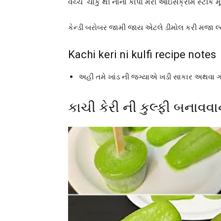
વચ્ચે ચાકુ થી નાનો કાપો મરી આઇસક્રીમ સ્ટીક 
કેન્ડી બરોબર જામી જાય એટલે ડીમોલ કરી મજા લ્યો
Kachi keri ni kulfi recipe notes
અહી તમે ખાંડ ની જગ્યાએ ખડી સાકાર અથવા ગ
કાચી કેરી ની કુલ્ફી બનાવવા