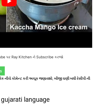
tube પર Ray Kitchen ને Subscribe કરજો
s
ીડબેક નીચે કોમેન્ટ કરી અચૂક જણાવશો
,
બીજી ઘણી બધી રેસીપી ની
n gujarati language