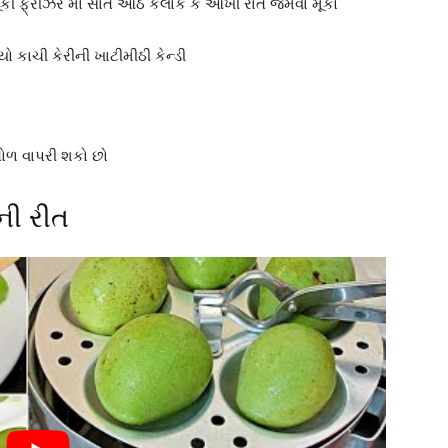
મૂકી ફ્રીઝર માં સાત આઠ કલાક કે આખી રાત જમવા મૂકો
 કાચી કેરીની ખાટીમીઠી કેન્ડી
ોળ વાપરી શકો છો
ની રીત