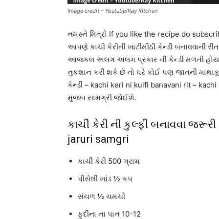
Image credit – Youtube/Ray Kitchen
નમસ્તે મિત્રો If you like the recipe do su
આપણે કાચી કેરીની ખાટીમીઠી કેન્ડી બનાવવાની રીત 
આજકલ અલગ અલગ પ્રકાર ની કેન્ડી મળતી હોય છે
નુકશાન કરી શકે છે તો ઘરે કોઈ પણ જાતની માથાકૂ
કેન્ડી – kachi keri ni kulfi banavani rit – kac
મુજબ સામગ્રી જોઈશે.
કાચી કેરી ની કુલ્ફી બનાવવા જરૂરી
jaruri samgri
કાચી કેરી 500 ગ્રામ
પીસેલી ખાંડ ½ કપ
સંચળ ½ ચમચી
ફુદીના ના પાન 10-12