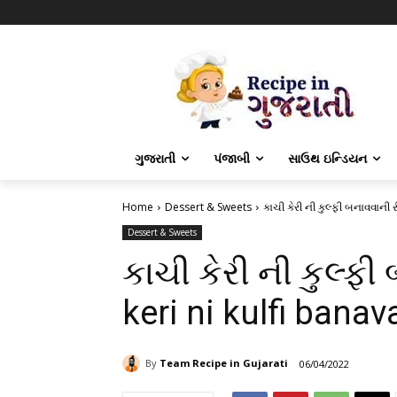
ગુજરાતી
પંજાબી
સાઉથ ઇન્ડિયન
Home
Dessert & Sweets
કાચી કેરી ની કુલ્ફી બનાવવાની ર
Dessert & Sweets
કાચી કેરી ની કુલ્ફી
keri ni kulfi banava
By
Team Recipe in Gujarati
06/04/2022