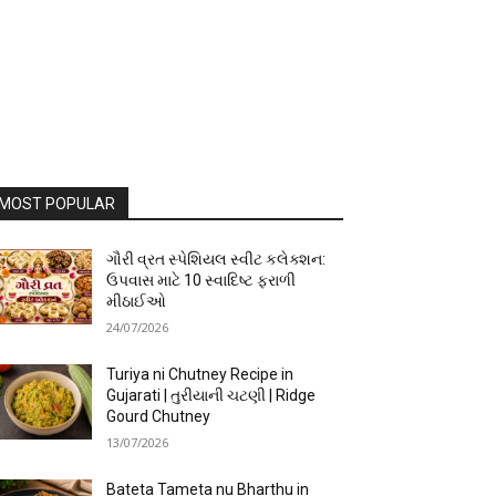
MOST POPULAR
ગૌરી વ્રત સ્પેશિયલ સ્વીટ કલેક્શન:
ઉપવાસ માટે 10 સ્વાદિષ્ટ ફરાળી
મીઠાઈઓ
24/07/2026
Turiya ni Chutney Recipe in
Gujarati | તુરીયાની ચટણી | Ridge
Gourd Chutney
13/07/2026
Bateta Tameta nu Bharthu in