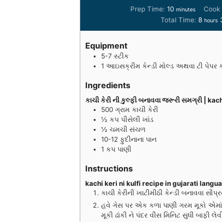
m
Prep Time:
10
Cook
minutes
i
h
Total Time:
8
hours
n
o
u
u
Equipment
t
r
5-7 સ્ટીક
e
s
1 આઇસક્રીમ કેન્ડી મોલ્ડ અથવા ટી પેપર 
s
Ingredients
કાચી કેરી ની કુલ્ફી બનાવવા જરૂરી સમગ્રી | ka
500
ગ્રામ
કાચી કેરી
½
કપ
પીસેલી ખાંડ
½
ચમચી
સંચળ
10-12
ફુદીનાના પાન
1
કપ
પાણી
Instructions
kachi keri ni kulfi recipe in gujarati langu
કાચી કેરીની ખાટીમીઠી કેન્ડી બનાવવા સૌપ્
હવે ગેસ પર એક કળા પાણી ગરમ મૂકો એમાં વ
મૂકી ઢાંકી ને પંદર વીસ મિનિટ સુધી બાફી લેવ