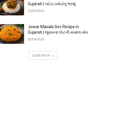
Gujarati | બટેટા ટામેટાંનું ભરથું
25/06/2026
Jowar Masala Sev Recipe in
Gujarati | જુવારના લોટની મસાલા સેવ
20/06/2026
Load more