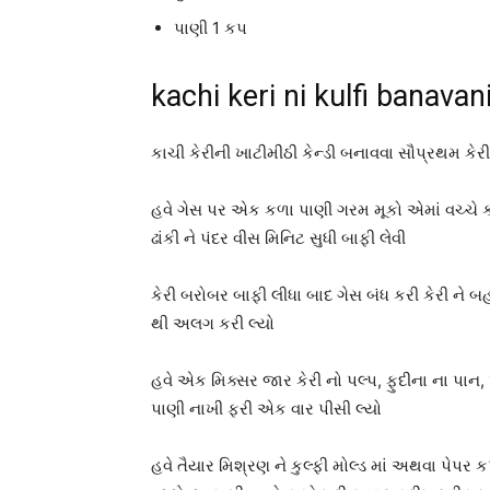
પાણી 1 કપ
kachi keri ni kulfi banavani
કાચી કેરીની ખાટીમીઠી કેન્ડી બનાવવા સૌપ્રથમ કેરી
હવે ગેસ પર એક કળા પાણી ગરમ મૂકો એમાં વચ્ચે કા
ઢાંકી ને પંદર વીસ મિનિટ સુધી બાફી લેવી
કેરી બરોબર બાફી લીધા બાદ ગેસ બંધ કરી કેરી ને બ
થી અલગ કરી લ્યો
હવે એક મિક્સર જાર કેરી નો પલ્પ, ફુદીના ના પાન
પાણી નાખી ફરી એક વાર પીસી લ્યો
હવે તૈયાર મિશ્રણ ને કુલ્ફી મોલ્ડ માં અથવા પેપર 