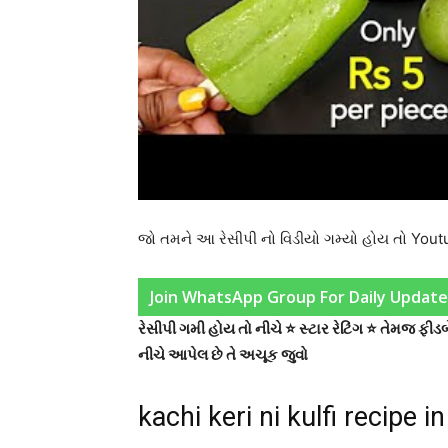
જો તમને આ રેસીપી નો વિડીયો ગમ્યો હોય તો You
Join WhatsApp Group For Daily Update
રેસીપી ગમી હોય તો નીચે ⭐ સ્ટાર રેટિંગ ⭐ તેમજ ફ
નીચે આપેલ છે તે અચૂક જુવો
kachi keri ni kulfi recipe i