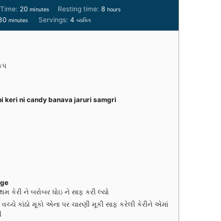
m
h
 Time:
20
Resting time:
8
minutes
hours
i
o
m
30
Servings:
4
minutes
વ્યક્તિ
n
u
i
u
r
n
t
s
u
e
t
કપ
s
e
s
chi keri ni candy banava jaruri samgri
age
રથમ કેરી ને બરોબર ધોઇ ને સાફ કરી લ્યો
ચ્ચે કાંઠો મૂકો એના પર ચારણી મૂકી સાફ કરેલી કેરીને એમાં
ી