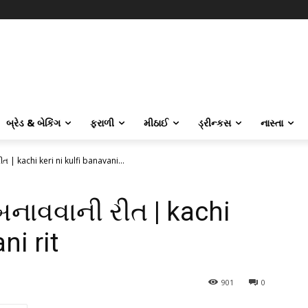
બ્રેડ & બેકિંગ
ફરાળી
મીઠાઈ
ડ્રીન્કસ
નાસ્તા
ીત | kachi keri ni kulfi banavani...
 બનાવવાની રીત | kachi
ni rit
901
0