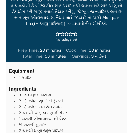
કે પાનકોબી કે બીજા કોઈ શાક પસંદ નથી એમના માટે માટે આલુ નો
ઉપયોગ કરી ભાજીબનાવી તૈયાર કરીશુ. જે ખૂબ જ સ્વાદિસ્ટ લાગે છે
અને ખૂબ ઓછાસમય માં તૈયાર થઈ જાય છે તો ચાલો Aloo pav
bhaji – આલુ પાઉંભાજી બનાવવાની રીત શીખીએ.
No ratings yet
m
m
Prep Time:
20
minutes
Cook Time:
30
minutes
i
m
i
Total Time:
50
minutes
Servings:
3
વ્યક્તિ
n
i
n
u
n
u
Equipment
t
u
t
1 કડાઈ
e
t
e
s
e
s
Ingredients
s
3- 4
બાફેલા બટાકા
2- 3
ઝીણી સુધારેલી ડુંગળી
2- 3
ઝીણા સમારેલા ટામેટા
2
ચમચી
આદુ લસણ ની પેસ્ટ
1
ચમચી
લીલા મરચા ની પેસ્ટ
½
ચમચી
હળદર
2
ચમચી
ધાણા જીરું પાઉડર