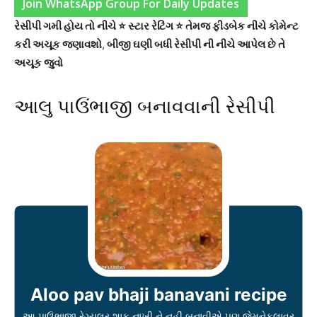
Join WhatsApp Group For Daily Updates
રેસીપી ગમી હોય તો નીચે ⭐ સ્ટાર રેટિંગ ⭐ તેમજ ફીડબેક નીચે કોમેન્ટ
કરી અચૂક જણાવશો
,
બીજી ઘણી બધી રેસીપી ની નીચે આપેલ છે તે
અચૂક જુવો
આલુ પાઉંભાજી બનાવવાની રેસીપી
Aloo pav bhaji banavani recipe
આ પાઉંભાજી રેગ્યુલર શાક નાખી ને નહીં બનાવીએ પણ જેમનેફુલાવર