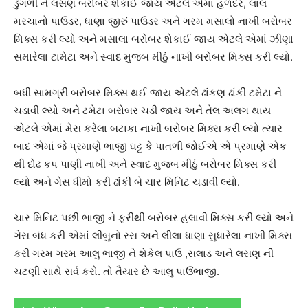
ડુંગળી ને લસણ બરોબર શેકાઈ જાય એટલે એમાં હળદર, લાલ
મરચાનો પાઉડર, ધાણા જીરું પાઉડર અને ગરમ મસાલો નાખી બરોબર
મિક્સ કરી લ્યો અને મસાલા બરોબર શેકાઈ જાય એટલે એમાં ઝીણા
સમારેલા ટામેટા અને સ્વાદ મુજબ મીઠું નાખી બરોબર મિક્સ કરી લ્યો.
બધી સામગ્રી બરોબર મિક્સ થઈ જાય એટલે ઢાંકણ ઢાંકી ટમેટા ને
ચડાવી લ્યો અને ટમેટા બરોબર ચડી જાય અને તેલ અલગ થાય
એટલે એમાં મેસ કરેલા બટાકા નાખી બરોબર મિક્સ કરી લ્યો ત્યાર
બાદ એમાં જે પ્રમાણે ભાજી ઘટ્ટ કે પાતળી જોઈએ એ પ્રમાણે એક
થી દોઢ કપ પાણી નાખી અને સ્વાદ મુજબ મીઠું બરોબર મિક્સ કરી
લ્યો અને ગેસ ધીમો કરી ઢાંકી બે ચાર મિનિટ ચડાવી લ્યો.
ચાર મિનિટ પછી ભાજી ને ફરીથી બરોબર હલાવી મિક્સ કરી લ્યો અને
ગેસ બંધ કરી એમાં લીંબુનો રસ અને લીલા ધાણા સુધારેલા નાખી મિક્સ
કરી ગરમ ગરમ આલુ ભાજી ને શેકેલ પાઉ ,સલાડ અને લસણ ની
ચટણી સાથે સર્વ કરો. તો તૈયાર છે આલુ પાઉંભાજી.