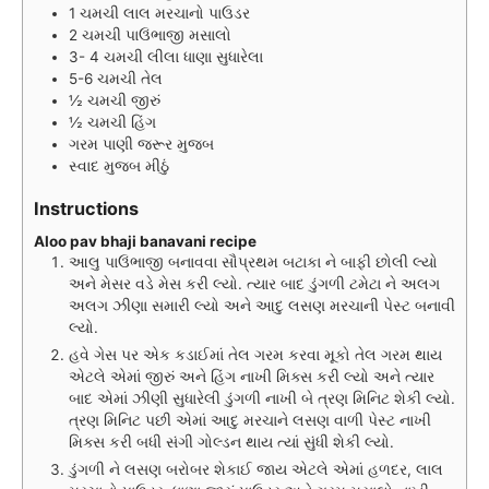
1
ચમચી
લાલ મરચાનો પાઉડર
2
ચમચી
પાઉંભાજી મસાલો
3- 4
ચમચી
લીલા ધાણા સુધારેલા
5-6
ચમચી
તેલ
½
ચમચી
જીરું
½
ચમચી
હિંગ
ગરમ પાણી જરૂર મુજબ
સ્વાદ મુજબ મીઠું
Instructions
Aloo pav bhaji banavani recipe
આલુ પાઉંભાજી બનાવવા સૌપ્રથમ બટાકા ને બાફી છોલી લ્યો
અને મેસર વડે મેસ કરી લ્યો. ત્યાર બાદ ડુંગળી ટમેટા ને અલગ
અલગ ઝીણા સમારી લ્યો અને આદુ લસણ મરચાની પેસ્ટ બનાવી
લ્યો.
હવે ગેસ પર એક કડાઈમાં તેલ ગરમ કરવા મૂકો તેલ ગરમ થાય
એટલે એમાં જીરું અને હિંગ નાખી મિક્સ કરી લ્યો અને ત્યાર
બાદ એમાં ઝીણી સુધારેલી ડુંગળી નાખી બે ત્રણ મિનિટ શેકી લ્યો.
ત્રણ મિનિટ પછી એમાં આદુ મરચાને લસણ વાળી પેસ્ટ નાખી
મિક્સ કરી બધી સંગી ગોલ્ડન થાય ત્યાં સુંધી શેકી લ્યો.
ડુંગળી ને લસણ બરોબર શેકાઈ જાય એટલે એમાં હળદર, લાલ