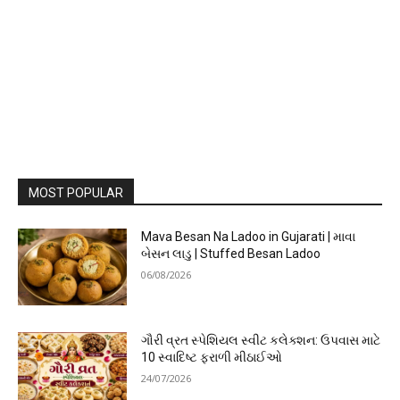
MOST POPULAR
Mava Besan Na Ladoo in Gujarati | માવા
બેસન લાડુ | Stuffed Besan Ladoo
06/08/2026
ગૌરી વ્રત સ્પેશિયલ સ્વીટ કલેક્શન: ઉપવાસ માટે
10 સ્વાદિષ્ટ ફરાળી મીઠાઈઓ
24/07/2026