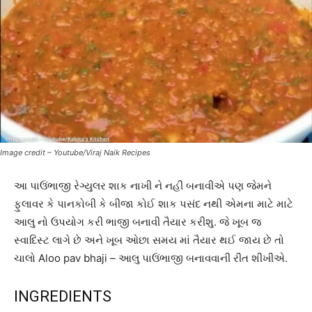
Image credit – Youtube/Viraj Naik Recipes
આ પાઉંભાજી રેગ્યુલર શાક નાખી ને નહીં બનાવીએ પણ જેમને
ફુલાવર કે પાનકોબી કે બીજા કોઈ શાક પસંદ નથી એમના માટે માટે
આલુ નો ઉપયોગ કરી ભાજી બનાવી તૈયાર કરીશુ. જે ખૂબ જ
સ્વાદિસ્ટ લાગે છે અને ખૂબ ઓછા સમય માં તૈયાર થઈ જાય છે તો
ચાલો Aloo pav bhaji – આલુ પાઉંભાજી બનાવવાની રીત શીખીએ.
INGREDIENTS