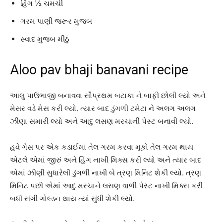
હિંગ ½ ચમચી
ગરમ પાણી જરૂર મુજબ
સ્વાદ મુજબ મીઠું
Aloo pav bhaji banavani recipe
આલુ પાઉંભાજી બનાવવા સૌપ્રથમ બટાકા ને બાફી છોલી લ્યો અને
મેસર વડે મેસ કરી લ્યો. ત્યાર બાદ ડુંગળી ટમેટા ને અલગ અલગ
ઝીણા સમારી લ્યો અને આદુ લસણ મરચાની પેસ્ટ બનાવી લ્યો.
હવે ગેસ પર એક કડાઈમાં તેલ ગરમ કરવા મૂકો તેલ ગરમ થાય
એટલે એમાં જીરું અને હિંગ નાખી મિક્સ કરી લ્યો અને ત્યાર બાદ
એમાં ઝીણી સુધારેલી ડુંગળી નાખી બે ત્રણ મિનિટ શેકી લ્યો. ત્રણ
મિનિટ પછી એમાં આદુ મરચાને લસણ વાળી પેસ્ટ નાખી મિક્સ કરી
બધી સંગી ગોલ્ડન થાય ત્યાં સુંધી શેકી લ્યો.