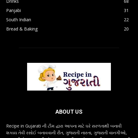
Drinks
68
Panjabi
31
South Indian
22
Bread & Baking
20
ABOUT US
Recipe in Gujarati ની ટીમ દ્વારા આપના માટે ઘરે સરળતાથી બનાવી
શકાય તેવી રસોઈ બનાવવાની રીત, ગુજરાતી નાસ્તા, ગુજરાતી વાનગીઓ,