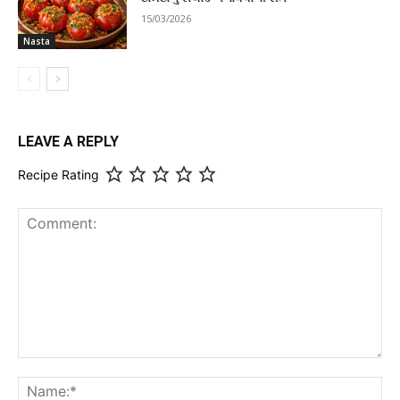
15/03/2026
Nasta
LEAVE A REPLY
Recipe Rating
Comment:
Na