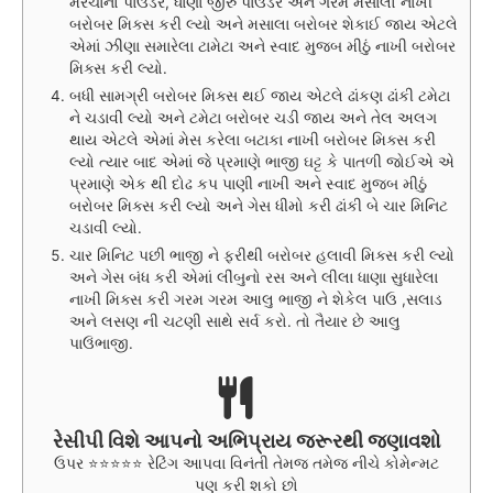
મરચાનો પાઉડર, ધાણા જીરું પાઉડર અને ગરમ મસાલો નાખી
બરોબર મિક્સ કરી લ્યો અને મસાલા બરોબર શેકાઈ જાય એટલે
એમાં ઝીણા સમારેલા ટામેટા અને સ્વાદ મુજબ મીઠું નાખી બરોબર
મિક્સ કરી લ્યો.
બધી સામગ્રી બરોબર મિક્સ થઈ જાય એટલે ઢાંકણ ઢાંકી ટમેટા
ને ચડાવી લ્યો અને ટમેટા બરોબર ચડી જાય અને તેલ અલગ
થાય એટલે એમાં મેસ કરેલા બટાકા નાખી બરોબર મિક્સ કરી
લ્યો ત્યાર બાદ એમાં જે પ્રમાણે ભાજી ઘટ્ટ કે પાતળી જોઈએ એ
પ્રમાણે એક થી દોઢ કપ પાણી નાખી અને સ્વાદ મુજબ મીઠું
બરોબર મિક્સ કરી લ્યો અને ગેસ ધીમો કરી ઢાંકી બે ચાર મિનિટ
ચડાવી લ્યો.
ચાર મિનિટ પછી ભાજી ને ફરીથી બરોબર હલાવી મિક્સ કરી લ્યો
અને ગેસ બંધ કરી એમાં લીંબુનો રસ અને લીલા ધાણા સુધારેલા
નાખી મિક્સ કરી ગરમ ગરમ આલુ ભાજી ને શેકેલ પાઉ ,સલાડ
અને લસણ ની ચટણી સાથે સર્વ કરો. તો તૈયાર છે આલુ
પાઉંભાજી.
રેસીપી વિશે આપનો અભિપ્રાય જરૂરથી જણાવશો
ઉપર ⭐⭐⭐⭐⭐ રેટિંગ આપવા વિનંતી તેમજ તમેજ નીચે કોમેન્મટ
પણ કરી શકો છો