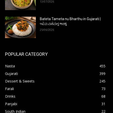
13/07/2026
Bateta Tameta nu Bharthu in Gujarati |
બટેટા ટામેટાંનું ભરથું
25/06/2026
POPULAR CATEGORY
Nasta
455
Gujarati
399
Dessert & Sweets
245
Farali
73
Drinks
68
Panjabi
31
South Indian
22