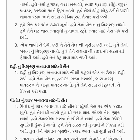
નાખો. હવે તેમાં હળદર, ગરમ મસાલો, સ્વાદ પ્રમાણે મીઠું, જીરું
પાવડર, અજમો અને હિંગ નાખો. હવે તેમાં થોડું થોડું કરીને પાણી
નાખતા જાવ અને સરસ થી મિશ્રણ તૈયાર કરી લ્યો.
હવે ગેસ પર એક કઢાઇ મૂકો. હવે તેમાં બેસન નું મિશ્રણ નાખો.
હવે તેને ઘટ થાય ત્યાંસુધી હલાવતા રહો. ત્યાર બાદ ગેસ બંધ કરી
દયો.
એક થાળી ને ઉંધી કરી ને તેને તેલ થી ગ્રીસ કરી લ્યો. હવે તેમાં
બેસન નું મિશ્રણ નાખો. હવે તેને ચમચા ની મદદ થી સરસ થી
ફેલાવી દયો. હવે તેને ઠંડુ થવા માટે રાખી દયો.
દહી નું મિશ્રણ બનાવવા માટેની રીત
દહી નું મિશ્રણ બનાવવા માટે સૌથી પહેલાં એક બાઉલમાં દહી
લ્યો. હવે તેમાં બેસન, હળદર, ગરમ મસાલો, લાલ મરચું
પાવડરઅને ધાણા પાવડર નાખો.હવે તેને સરસ થી હલાવી ને
મિક્સ કરી લ્યો.
પીતોડ નું શાક બનાવવા માટેની રીત
પિતોદ નું શાક બનાવવા માટે સૌથી પહેલાં ગેસ પર એક કઢાઇ
મૂકો. હવે તેમાં ઘી નાખો.હવે ઘી ગરમ થાય એટલે તેમાં જીરું
નાખો. હવે તેમાંલીલાં મરચાં ને ચીરી ને નાખો. હવે તેમાં ઝીણી
સુધારેલી ડુંગળી નાખો. હવે તેને સરસ થી હલાવી ને મિક્સ કરી
લ્યો. હવે તેને ગોલ્ડન બ્રાઉન કલર આવે ત્યાં સુધી સેકી લ્યો.
ત્યારબાદ તેમાં લીમડા ના પાન અને આદુ ને ગ્રેટ કરીને નાખો.