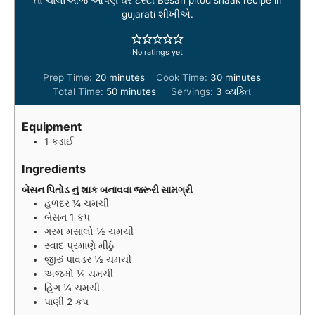
તો ચાલોઆજે આપણે ઘરે ટેસ્ટી Besan pitod shaak recipe in
gujarati શીખીએ.
No ratings yet
m
m
Prep Time:
20
minutes
Cook Time:
30
minutes
i
m
i
Total Time:
50
minutes
Servings:
3
વ્યક્તિ
n
i
n
u
n
u
Equipment
t
u
t
1 કડાઈ
e
t
e
s
e
s
Ingredients
s
બેસન પિતોડ નું શાક બનાવવા જરૂરી સામગ્રી
હળદર ¼ ચમચી
બેસન 1 કપ
ગરમ મસાલો ½ ચમચી
સ્વાદ પ્રમાણે મીઠું
જીરું પાવડર ½ ચમચી
અજમો ¼ ચમચી
હિંગ ¼ ચમચી
પાણી 2 કપ