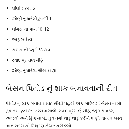
લીલાં મરચાં 2
ઝીણી સુધારેલી ડુંગળી 1
લીમડા ના પાન 10-12
આદુ ½ ઇંચ
ટામેટા ની પ્યુરી ½ કપ
સ્વાદ પ્રમાણે મીઠું
ઝીણા સુધારેલા લીલાં ધાણા
બેસન પિતોડ નું શાક બનાવવાની રીત
પીતોડ નું શાક બનાવવા માટે સૌથી પહેલાં એક બાઉલમાં બેસન નાખો.
હવે તેમાં હળદર, ગરમ મસાલો, સ્વાદ પ્રમાણે મીઠું, જીરું પાવડર,
અજમો અને હિંગ નાખો. હવે તેમાં થોડું થોડું કરીને પાણી નાખતા જાવ
અને સરસ થી મિશ્રણ તૈયાર કરી લ્યો.