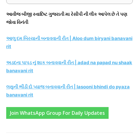
આવીજ બીજી સ્વાદિષ્ટ ગુજરાતી મા રેસીપી ની લીંક આપેલ છે તે પણ
જોવા વિનંતી
આલુ દમ બિરયાની બનાવવાની રીત | Aloo dum biryani banavani
rit
અડદના પાપડ નું શાક બનાવવાની રીત | adad na papad nu shaak
banavani rit
લસુની ભીંડી દો પ્યાજ બનાવવાની રીત | lasooni bhindi do pyaza
banavani rit
Join WhatsApp Group For Daily Updates