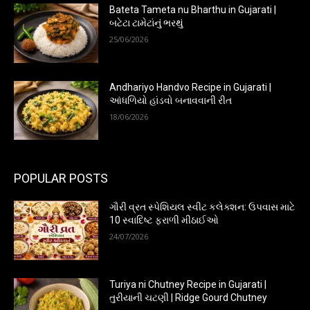
Bateta Tameta nu Bharthu in Gujarati |
બટેટા ટામેટાંનું ભરથું
25/06/2026
Andhariyo Handvo Recipe in Gujarati |
આંધળિયો હાંડવો બનાવવાની રીત
18/06/2026
POPULAR POSTS
ગૌરી વ્રત સ્પેશિયલ સ્વીટ કલેક્શન: ઉપવાસ માટે
10 સ્વાદિષ્ટ ફરાળી મીઠાઈઓ
24/07/2026
Turiya ni Chutney Recipe in Gujarati |
તુરીયાની ચટણી | Ridge Gourd Chutney