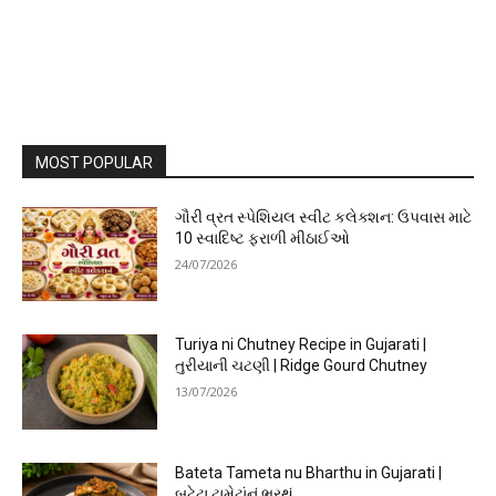
MOST POPULAR
ગૌરી વ્રત સ્પેશિયલ સ્વીટ કલેક્શન: ઉપવાસ માટે
10 સ્વાદિષ્ટ ફરાળી મીઠાઈઓ
24/07/2026
Turiya ni Chutney Recipe in Gujarati |
તુરીયાની ચટણી | Ridge Gourd Chutney
13/07/2026
Bateta Tameta nu Bharthu in Gujarati |
બટેટા ટામેટાંનું ભરથું