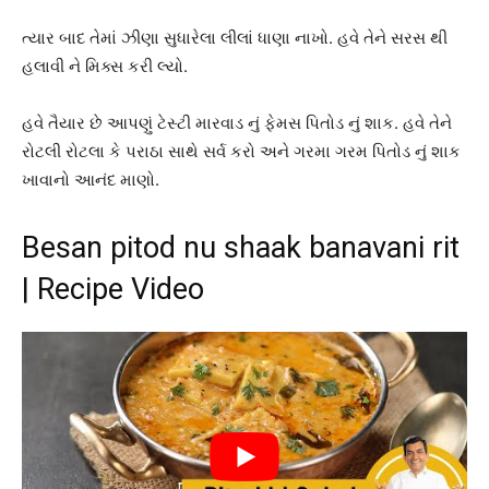
ત્યાર બાદ તેમાં ઝીણા સુધારેલા લીલાં ધાણા નાખો. હવે તેને સરસ થી
હલાવી ને મિક્સ કરી લ્યો.
હવે તૈયાર છે આપણું ટેસ્ટી મારવાડ નું ફેમસ પિતોડ નું શાક. હવે તેને
રોટલી રોટલા કે પરાઠા સાથે સર્વ કરો અને ગરમા ગરમ પિતોડ નું શાક
ખાવાનો આનંદ માણો.
Besan pitod nu shaak banavani rit
| Recipe Video