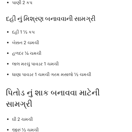
પાણી 2 કપ
દહી નું મિશ્રણ બનાવવાની સામગ્રી
દહી 1 ½ કપ
બેસન 2 ચમચી
હળદર ¼ ચમચી
લાલ મરચું પાવડર 1 ચમચી
ધાણા પાવડર 1 ચમચી ગરમ મસાલો ½ ચમચી
પિતોડ નું શાક બનાવવા માટેની
સામગ્રી
ઘી 2 ચમચી
જીરું ½ ચમચી