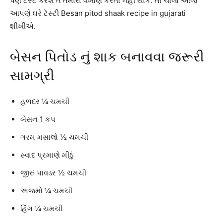
પણ ટેસ્ટ કરશે તે તમારા વખાણ કરતા નહીં થાકે. તો ચાલો આજે
આપણે ઘરે ટેસ્ટી Besan pitod shaak recipe in gujarati
શીખીએ.
બેસન પિતોડ નું શાક બનાવવા જરૂરી
સામગ્રી
હળદર ¼ ચમચી
બેસન 1 કપ
ગરમ મસાલો ½ ચમચી
સ્વાદ પ્રમાણે મીઠું
જીરું પાવડર ½ ચમચી
અજમો ¼ ચમચી
હિંગ ¼ ચમચી