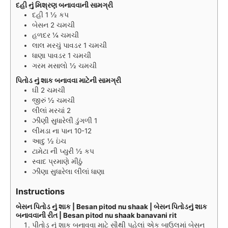
દહી નું મિશ્રણ બનાવવાની સામગ્રી
દહી 1 ½ કપ
બેસન 2 ચમચી
હળદર ¼ ચમચી
લાલ મરચું પાવડર 1 ચમચી
ધાણા પાવડર 1 ચમચી
ગરમ મસાલો ½ ચમચી
પિતોડ નું શાક બનાવવા માટેની સામગ્રી
ઘી 2 ચમચી
જીરું ½ ચમચી
લીલાં મરચાં 2
ઝીણી સુધારેલી ડુંગળી 1
લીમડા ના પાન 10-12
આદુ ½ ઇંચ
ટામેટા ની પ્યુરી ½ કપ
સ્વાદ પ્રમાણે મીઠું
ઝીણા સુધારેલા લીલાં ધાણા
Instructions
બેસન પિતોડ નું શાક | Besan pitod nu shaak | બેસન પિતોડનું શાક
બનાવવાની રીત | Besan pitod nu shaak banavani rit
પીતોડ નું શાક બનાવવા માટે સૌથી પહેલાં એક બાઉલમાં બેસન