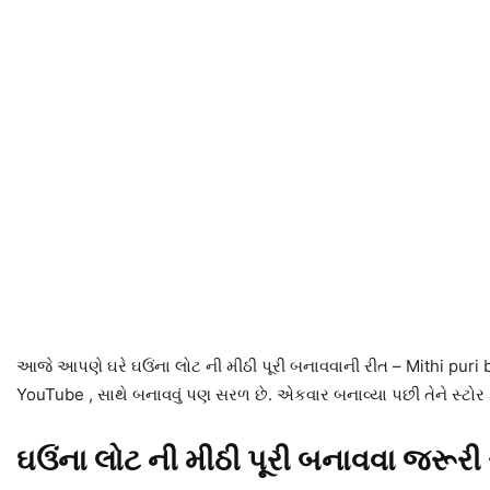
આજે આપણે ઘરે ઘઉંના લોટ ની મીઠી પૂરી બનાવવાની રીત – Mithi puri b
YouTube , સાથે બનાવવું પણ સરળ છે. એકવાર બનાવ્યા પછી તેને સ્ટોર કર
ઘઉંના લોટ ની મીઠી પૂરી બનાવવા જરૂરી