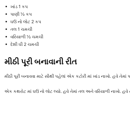
ખાંડ 1 કપ
પાણી ½ કપ
ઘઉં નો લોટ 2 કપ
તલ 1 ચમચી
વરિયાળી ½ ચમચી
દેશી ઘી 2 ચમચી
મીઠી પૂરી બનાવાની રીત
મીઠી પૂરી બનાવવા માટે સૌથી પહેલાં એક કટોરી માં ખાંડ નાખો. હવે તેમાં 
એક કથરોટ માં ઘઉં નો લોટ લ્યો. હવે તેમાં તલ અને વરિયાળી નાખો. હવે તે