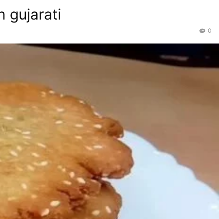
n gujarati
0