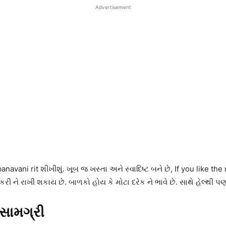
Advertisement
anavani rit શીખીશું. ખૂબ જ ખસ્તા અને સ્વાદિષ્ટ બને છે, If you lik
ી ને રાખી શકાય છે. બાળકો હોય કે મોટા દરેક ને ભાવે છે. સાથે હેલ્થી પ
 સામગ્રી