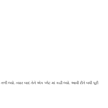
ી લ્યો. ત્યાર બાદ તેને એક પ્લેટ માં કાઢી લ્યો. આવી રીતે બધી પૂરી