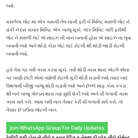
લ્યો.
મસળેલા લોટ માં એક ચમચી તેલ નાખી ફરી બે મિનિટ મસળી લોટ ને
ઢાંકી ને દસ પાનાર મિનિટ એક બાજુ મૂકો. પંદર મિનિટ પછી ફરીથી
લોટ ને મસળી લઈ જે સાઇઝ ની નાન બનાવી હોય એ સાઇઝ ના લુવા
બનાવી લ્યો અને થોડો કોરા લોટ લઈ રોટલી થી થોડી જાડી રોટલી
બનાવી લ્યો.
હવે ગેસ પર તવી ગરમ કરવા મૂકો. તવી થોડી ગરમ થાય એટલે એના
પર પાણી છાંટી એમાં વણેલી રોટલી મૂકી થોડી ચડાવી લ્યો ત્યાર બાદ
ઉથલાવી બીજી બાજુ થોડી ચડાવી લ્યો અને છેલ્લે સાફ કોરા કપડા
થી બને બાજુ ગોલ્ડન થાય ત્યાં સુંધી શેકી લ્યો અને ઘી લગાવી ગરમ
ગરમ સર્વ કરો. આમ બધી નાન તૈયાર કરી ઘી લગાવી સર્વ કરો. તો
તૈયાર છે ઘઉંના લોટની નાન.
Join WhatsApp Group For Daily Updates
રેસીપી ગમી હોય તો નીચે ⭐ સ્ટાર રેટિંગ ⭐ તેમજ ફીડબેક નીચે કોમેન્ટ