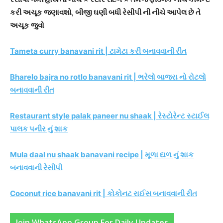
કરી અચૂક જણાવશો
,
બીજી ઘણી બધી રેસીપી ની નીચે આપેલ છે તે
અચૂક જુવો
Tameta curry banavani rit | ટામેટા કરી બનાવવાની રીત
Bharelo bajra no rotlo banavani rit | ભરેલો બાજરા નો રોટલો
બનાવવાની રીત
Restaurant style palak paneer nu shaak | રેસ્ટોરેન્ટ સ્ટાઈલ
પાલક પનીર નું શાક
Mula daal nu shaak banavani recipe | મૂળા દાળ નું શાક
બનાવવાની રેસીપી
Coconut rice banavani rit | કોકોનટ રાઈસ બનાવવાની રીત
Join WhatsApp Group For Daily Updates