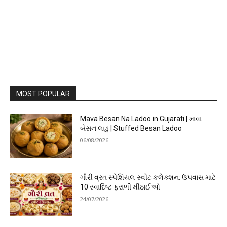
MOST POPULAR
Mava Besan Na Ladoo in Gujarati | માવા
બેસન લાડુ | Stuffed Besan Ladoo
06/08/2026
ગૌરી વ્રત સ્પેશિયલ સ્વીટ કલેક્શન: ઉપવાસ માટે
10 સ્વાદિષ્ટ ફરાળી મીઠાઈઓ
24/07/2026