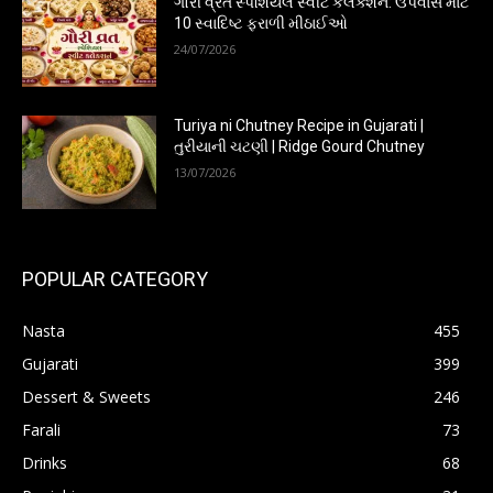
ગૌરી વ્રત સ્પેશિયલ સ્વીટ કલેક્શન: ઉપવાસ માટે
10 સ્વાદિષ્ટ ફરાળી મીઠાઈઓ
24/07/2026
Turiya ni Chutney Recipe in Gujarati |
તુરીયાની ચટણી | Ridge Gourd Chutney
13/07/2026
POPULAR CATEGORY
Nasta
455
Gujarati
399
Dessert & Sweets
246
Farali
73
Drinks
68