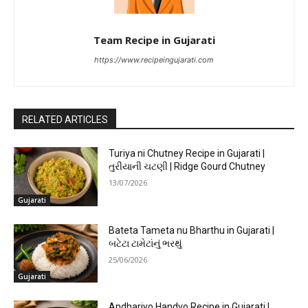
Team Recipe in Gujarati
https://www.recipeingujarati.com
RELATED ARTICLES
Turiya ni Chutney Recipe in Gujarati |
તુરીયાની ચટણી | Ridge Gourd Chutney
13/07/2026
Gujarati
Bateta Tameta nu Bharthu in Gujarati |
બટેટા ટામેટાંનું ભરથું
25/06/2026
Gujarati
Andhariyo Handvo Recipe in Gujarati |