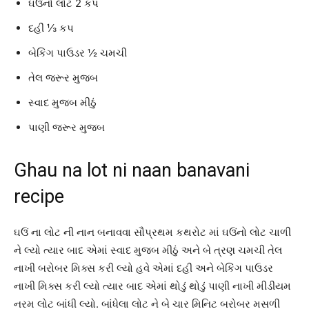
ઘઉંનો લોટ 2 કપ
દહીં ⅓ કપ
બેકિંગ પાઉડર ½ ચમચી
તેલ જરૂર મુજબ
સ્વાદ મુજબ મીઠું
પાણી જરૂર મુજબ
Ghau na lot ni naan banavani
recipe
ઘઉં ના લોટ ની નાન બનાવવા સૌપ્રથમ કથરોટ માં ઘઉંનો લોટ ચાળી
ને લ્યો ત્યાર બાદ એમાં સ્વાદ મુજબ મીઠું અને બે ત્રણ ચમચી તેલ
નાખી બરોબર મિક્સ કરી લ્યો હવે એમાં દહીં અને બેકિંગ પાઉડર
નાખી મિક્સ કરી લ્યો ત્યાર બાદ એમાં થોડું થોડું પાણી નાખી મીડીયમ
નરમ લોટ બાંધી લ્યો. બાંધેલા લોટ ને બે ચાર મિનિટ બરોબર મસળી