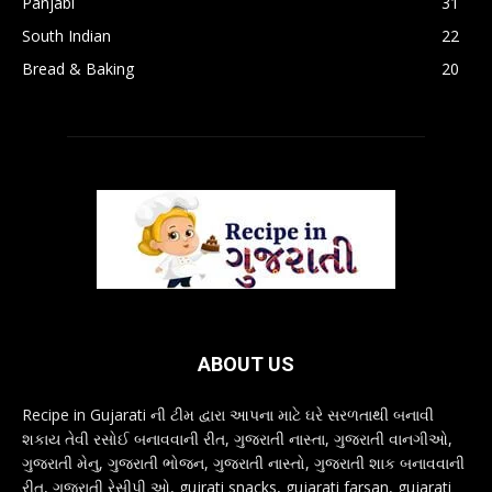
Panjabi
31
South Indian
22
Bread & Baking
20
ABOUT US
Recipe in Gujarati ની ટીમ દ્વારા આપના માટે ઘરે સરળતાથી બનાવી
શકાય તેવી રસોઈ બનાવવાની રીત, ગુજરાતી નાસ્તા, ગુજરાતી વાનગીઓ,
ગુજરાતી મેનુ, ગુજરાતી ભોજન, ગુજરાતી નાસ્તો, ગુજરાતી શાક બનાવવાની
રીત, ગુજરાતી રેસીપી ઓ, gujrati snacks, gujarati farsan, gujarati