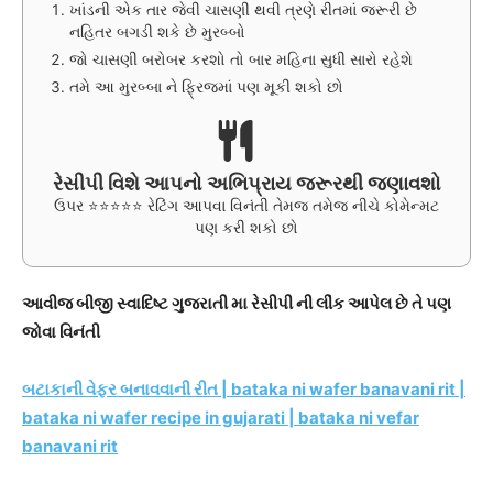
ખાંડની એક તાર જેવી ચાસણી થવી ત્રણે રીતમાં જરૂરી છે
નહિતર બગડી શકે છે મુરબ્બો
જો ચાસણી બરોબર કરશો તો બાર મહિના સુધી સારો રહેશે
તમે આ મુરબ્બા ને ફ્રિજમાં પણ મૂકી શકો છો
રેસીપી વિશે આપનો અભિપ્રાય જરૂરથી જણાવશો
ઉપર ⭐⭐⭐⭐⭐ રેટિંગ આપવા વિનંતી તેમજ તમેજ નીચે કોમેન્મટ
પણ કરી શકો છો
આવીજ બીજી સ્વાદિષ્ટ ગુજરાતી મા રેસીપી ની લીંક આપેલ છે તે પણ
જોવા વિનંતી
બટાકાની વેફર બનાવવાની રીત | bataka ni wafer banavani rit |
bataka ni wafer recipe in gujarati | bataka ni vefar
banavani rit