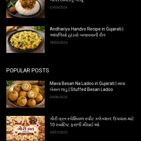
25/06/2026
Andhariyo Handvo Recipe in Gujarati |
આંધળિયો હાંડવો બનાવવાની રીત
18/06/2026
POPULAR POSTS
Mava Besan Na Ladoo in Gujarati | માવા
બેસન લાડુ | Stuffed Besan Ladoo
06/08/2026
ગૌરી વ્રત સ્પેશિયલ સ્વીટ કલેક્શન: ઉપવાસ માટે
10 સ્વાદિષ્ટ ફરાળી મીઠાઈઓ
24/07/2026