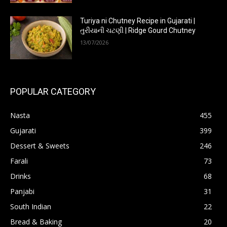
Turiya ni Chutney Recipe in Gujarati |
તુરીયાની ચટણી | Ridge Gourd Chutney
13/07/2026
POPULAR CATEGORY
Nasta
455
Gujarati
399
Dessert & Sweets
246
Farali
73
Drinks
68
Panjabi
31
South Indian
22
Bread & Baking
20