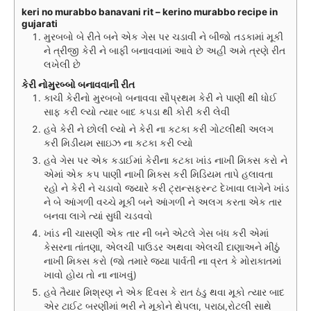
keri no murabbo banavani rit – kerino murabbo recipe in
gujarati
મુરબબો બે રીતે બને એક ગેસ પર ચડાવી ને બીજો તડકામાં મૂકી
ને ત્રીજી કેરી ને બાફી બનાવવામાં આવે છે અહી અમે ત્રણે રીત
લખેલી છે
કેરી નોમુરબ્બો બનાવવાની રીત
કાચી કેરીનો મુરબબો બનાવવા સૌપ્રથમ કેરી ને પાણી થી ધોઈ
સાફ કરી લ્યો ત્યાર બાદ કપડા થી કોરી કરી લેવી
હવે કેરી ને છોલી લ્યો ને કેરી ના કટકા કરી ગોટલીથી અલગ
કરી મિડીયમ સાઇઝ ના કટકા કરી લ્યો
હવે ગેસ પર એક કડાઈમાં કેરીના કટકા ખાંડ નાખી મિક્સ કરો ને
એમાં એક કપ પાણી નાખી મિક્સ કરી મિડિયમ તાપે હલાવતા
રહો ને કેરી ને ચડાવો જ્યારે કરી ટ્રાન્સફરન્ટ દેખાવા લાગેને ખાંડ
ને બે આંગળી વચ્ચે મૂકી બને આંગળી ને અલગ કરતા એક તાર
બનવા લાગે ત્યાં સુધી ચડવવો
ખાંડ ની ચાસણી એક તાર ની બને એટલે ગેસ બંધ કરી એમાં
કેસરના તાંતણા, એલચી પાઉડર અથવા એલચી દાણાઅને મીઠું
નાખી મિક્સ કરો (જો તમારે જયા પાર્વતી ના વ્રત કે મોરાકાતમાં
ખાવો હોય તો ના નાખવું)
હવે તૈયાર મિશ્રણ ને એક દિવસ કે રાત ઠંડુ થવા મૂકો ત્યાર બાદ
એર ટાઈટ બરણીમાં ભરી ને મૂકોને થેપલા, પરાઠા,રોટલી સાથે