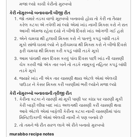
મજા લ્યો કાચી કેરીનો મુરબબો
કેરી નોમુરબ્બો બનાવવાની બીજી રીત
જો તમારે તડકા વાળો મૂરબબો બનાવવો હોય તો કેરી ના તૈયાર
કરેલ કટકા એ તપેલી માં લ્યો એમાં ખાંડ નાખી મિક્સ કરો ને રાત
આખી એમજ રહેવા દયો ને બીજે દિવસે ખાંડ ઓગળી ગઈ હસે
એને ચમચા થી હલાવી મિક્સ કરો ને પાતળું કપડું બાંધી તડકે
મૂકો સાંજે ઘરમાં લ્યો ને ફરીચમચા થી મિક્સ કરો ને બીજે દિવસે
ફરી ચમચા થી મિક્સ કરી કપડું બાંધી તડકે મૂકો
આમ પાંચથી સાત દિવસ કરવું પાંચ દિવસ પછી ખાંડ ની ચાસણી
ચેક કરવી જો એક તાર બને તો તડકે નામૂકવું નહિતર કપડું બાંધી
તડકે મૂકો
જ્યારે ખાંડ ની એક તાર ચાસણી થાય એટલે એમાં એલચી
પાઉડર ને કેસર મિક્સ કરી બરણીમાં ભરી લ્યોને મજા લ્યો
કેરી નોમુરબ્બો બનાવવાની ત્રીજી રીત
કેરીના કટકા ને ચારણી માં મૂકી પાણી પર કાંઠા પર ચારણી મૂકી
કેરી બાફી લીધા બાદ ખાંડ અલગથી ચાસણી કરી ચાસણી થવા
આવે એટલે એમાં બાફેલી કેરીના કટકા નાખી ચાસણીમાં પાંચ
મિનિટઉકાળી એમાં એલચી નાખી ને પણ બનાવે છે
તો તમને જે રીત સરળ લાગે એ રીતે બનાવો મુરબબો
murabbo recipe notes