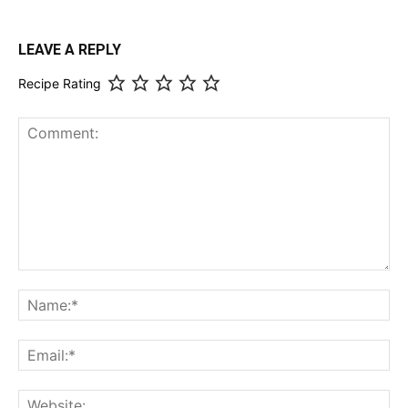
LEAVE A REPLY
Recipe Rating
Comment:
Na
Ema
Web