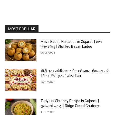
MOST POPULAR
Mava Besan Na Ladoo in Gujarati | માવા
બેસન લાડુ | Stuffed Besan Ladoo
06/08/2026
ગૌરી વ્રત સ્પેશિયલ સ્વીટ કલેક્શન: ઉપવાસ માટે
10 સ્વાદિષ્ટ ફરાળી મીઠાઈઓ
24/07/2026
Turiya ni Chutney Recipe in Gujarati |
તુરીયાની ચટણી | Ridge Gourd Chutney
13/07/2026