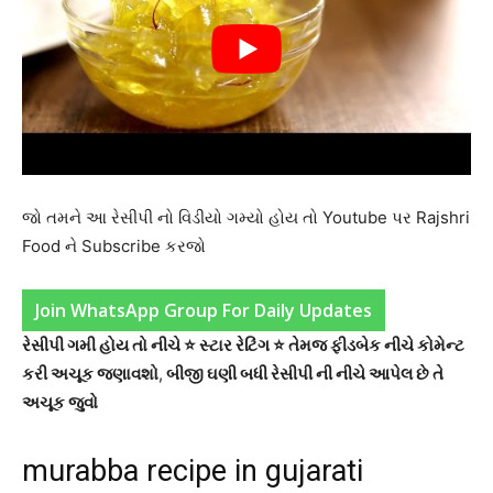
જો તમને આ રેસીપી નો વિડીયો ગમ્યો હોય તો Youtube પર Rajshri
Food ને Subscribe કરજો
Join WhatsApp Group For Daily Updates
રેસીપી ગમી હોય તો નીચે ⭐ સ્ટાર રેટિંગ ⭐ તેમજ ફીડબેક નીચે કોમેન્ટ
કરી અચૂક જણાવશો
,
બીજી ઘણી બધી રેસીપી ની નીચે આપેલ છે તે
અચૂક જુવો
murabba recipe in gujarati