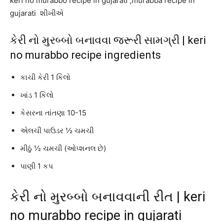
keri no murabbo recipe in gujarati ,murabba recipe in
gujarati શીખીએ
કેરી નો મુરબ્બો બનાવવા જરૂરી સામગ્રી | keri
no murabbo recipe ingredients
કાચી કેરી 1 કિલો
ખાંડ 1 કિલો
કેસરના તાંતણા 10-15
એલચી પાઉડર ½ ચમચી
મીઠું ½ ચમચી (ઓપ્શનલ છે)
પાણી 1 કપ
કેરી નો મુરબ્બો બનાવવાની રીત | keri
no murabbo recipe in gujarati