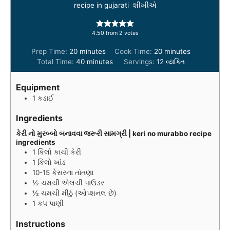
recipe in gujarati શીખીએ
4.50
from
2
votes
m
m
Prep Time:
20
minutes
Cook Time:
20
minutes
i
m
i
Total Time:
40
minutes
Servings:
12
વ્યક્તિ
n
i
n
u
n
u
Equipment
t
u
t
1 કડાઈ
e
t
e
s
e
s
Ingredients
s
કેરી નો મુરબ્બો બનાવવા જરૂરી સામગ્રી | keri no murabbo recipe
ingredients
1
કિલો
કાચી કેરી
1
કિલો
ખાંડ
10-15
કેસરના તાંતણા
½
ચમચી
એલચી પાઉડર
½
ચમચી
મીઠું (ઓપ્શનલ છે)
1
કપ
પાણી
Instructions