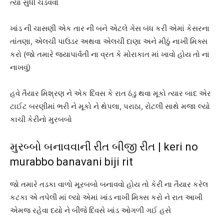
ત્યાં સુધી ચડવવો
ખાંડ ની ચાસણી એક તાર ની બને એટલે ગેસ બંધ કરી એમાં કેસરના
તાંતણા, એલચી પાઉડર અથવા એલચી દાણા અને મીઠું નાખી મિક્સ
કરો (જો તમારે જયાપાર્વતી ના વ્રત કે મોરાકાત માં ખાવો હોય તો ના
નાખવું)
હવે તૈયાર મિશ્રણ ને એક દિવસ કે રાત ઠંડુ થવા મૂકો ત્યાર બાદ એર
ટાઈટ બરણીમાં ભરી ને મૂકો ને થેપલા, પરાઠા, રોટલી સાથે મજા લ્યો
કાચી કેરીનો મુરબબો
મુરબ્બો બનાવવાની રીત બીજી રીત | keri no
murabbo banavani biji rit
જો તમારે તડકા વાળો મૂરબબો બનાવવો હોય તો કેરી ના તૈયાર કરેલ
કટકા એ તપેલી માં લ્યો એમાં ખાંડ નાખી મિક્સ કરો ને રાત આખી
એમજ રહેવા દયો ને બીજે દિવસે ખાંડ ઓગળી ગઈ હસે