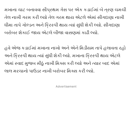
મખાના ચાટ બનાવવા સૌપ્રથમ ગેસ પર એક કડાઈમાં બે ત્રણ ચમચી
તેલ નાખી ગરમ કરી લ્યો તેલ ગરમ થાય એટલે એમાં સીંગદાણા નાખી
ધીમા તાપે ગોલ્ડન અને ક્રિસ્પી થાય ત્યાં સુંધી શેકી લ્યો. સીંગદાણા
બરોબર શેકાઈ જાય એટલે બીજા વાસણમાં કાઢી લ્યો.
હવે એજ કડાઈમાં મખાના નાખો અને એને મિડીયમ તાપે હલાવતા રહો
અને ક્રિસ્પી થાય ત્યાં સુંધી શેકી લ્યો. મખાના ક્રિસ્પી થાય એટલે
એમાં સ્વાદ મુજબ મીઠું નાખી મિક્સ કરી લ્યો અને ત્યાર બાદ એમાં
લાલ મરચાનો પાઉડર નાખી બરોબર મિક્સ કરી લ્યો.
Advertisement