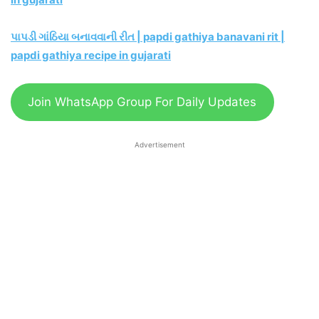
પાપડી ગાંઠિયા બનાવવાની રીત | papdi gathiya banavani rit |
papdi gathiya recipe in gujarati
Join WhatsApp Group For Daily Updates
Advertisement