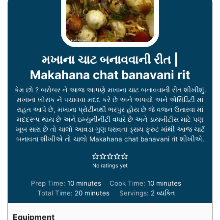
મખાના ચાટ બનાવવાની રીત |
Makahana chat banavani rit
કેમ છો ? બરોબર ને આજ આપણે મખાના ચાટ બનાવવાની રીત શીખીશું.
મખાના ખોરાક ને પચાવવા મદદ કરે છે અને અપચો અને એસિડિટી માં
રાહત આપે છે, મખાના પ્રોટીનથી ભરપુર હોય છે જે વજન ઉતારવા માં
મદદરૂપ થાય છે અને ઇમ્યુનીનીટી વધારે છે અને ડાયબીટીસ માટે પણ
ખૂબ સારા છે તો ચાલો આવડા ગુણ ધરાવતા ડ્રાય ફ્રુટ માંથી આજ ચાર્ટ
બનાવતા શીખીએ તો ચાલો Makahana chat banavani rit શીખીએ.
No ratings yet
minutes
minutes
Prep Time:
10
minutes
Cook Time:
10
minutes
minutes
Total Time:
20
minutes
Servings:
2
વ્યક્તિ
Equipment