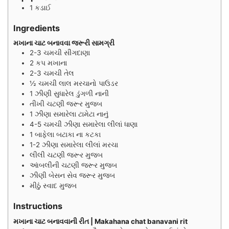
1 કડાઈ
Ingredients
મખાના ચાટ બનાવવા જરૂરી સામગ્રી
2-3
ચમચી
સીંગદાણા
2
કપ
મખાના
2-3
ચમચી
તેલ
½
ચમચી
લાલ મરચાનો પાઉડર
1
ઝીણી સુધારેલ ડુંગળી નાની
તીખી ચટણી જરૂર મુજબ
1
ઝીણા સમારેલા ટામેટા નાનું
4-5
ચમચી
ઝીણા સમારેલા લીલાં ધાણા
1
બાફેલા બટાકા ના કટકા
1-2
ઝીણા સમારેલા લીલાં મરચા
લીલી ચટણી જરૂર મુજબ
આંબલીની ચટણી જરૂર મુજબ
ઝીણી બેસન સેવ જરૂર મુજબ
મીઠું સ્વાદ મુજબ
Instructions
મખાના ચાટ બનાવવાની રીત | Makahana chat banavani rit