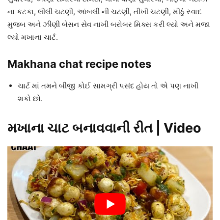
ના કટકા, લીલી ચટણી, આંબલી ની ચટણી, તીખી ચટણી, મીઠું સ્વાદ
મુજબ અને ઝીણી બેસન સેવ નાખી બરોબર મિક્સ કરી લ્યો અને મજા
લ્યો મખાના ચાર્ટ.
Makhana chat recipe notes
ચાર્ટ માં તમને બીજી કોઈ સામગ્રી પસંદ હોય તો એ પણ નાખી
શકો છો.
મખાના ચાટ બનાવવાની રીત | Video