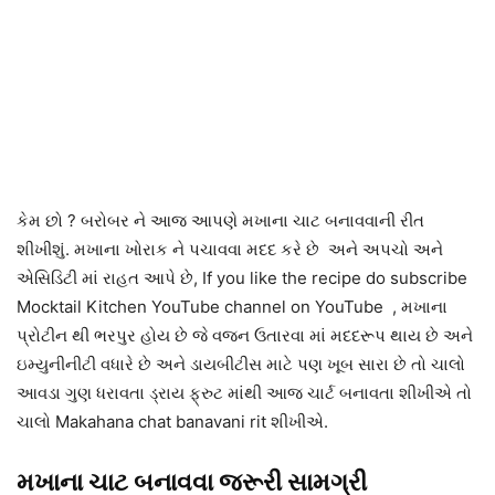
કેમ છો ? બરોબર ને આજ આપણે મખાના ચાટ બનાવવાની રીત
શીખીશું. મખાના ખોરાક ને પચાવવા મદદ કરે છે અને અપચો અને
એસિડિટી માં રાહત આપે છે, If you like the recipe do subscribe
Mocktail Kitchen YouTube channel on YouTube , મખાના
પ્રોટીન થી ભરપુર હોય છે જે વજન ઉતારવા માં મદદરૂપ થાય છે અને
ઇમ્યુનીનીટી વધારે છે અને ડાયબીટીસ માટે પણ ખૂબ સારા છે તો ચાલો
આવડા ગુણ ધરાવતા ડ્રાય ફ્રુટ માંથી આજ ચાર્ટ બનાવતા શીખીએ તો
ચાલો Makahana chat banavani rit શીખીએ.
મખાના ચાટ બનાવવા જરૂરી સામગ્રી