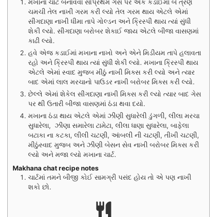
મખાના ચાટ બનાવવા સૌપ્રથમ ગેસ પર એક કડાઈમાં બે ત્રણ
ચમચી તેલ નાખી ગરમ કરી લ્યો તેલ ગરમ થાય એટલે એમાં
સીંગદાણા નાખી ધીમા તાપે ગોલ્ડન અને ક્રિસ્પી થાય ત્યાં સુંધી
શેકી લ્યો. સીંગદાણા બરોબર શેકાઈ જાય એટલે બીજા વાસણમાં
કાઢી લ્યો.
હવે એજ કડાઈમાં મખાના નાખો અને એને મિડીયમ તાપે હલાવતા
રહો અને ક્રિસ્પી થાય ત્યાં સુંધી શેકી લ્યો. મખાના ક્રિસ્પી થાય
એટલે એમાં સ્વાદ મુજબ મીઠું નાખી મિક્સ કરી લ્યો અને ત્યાર
બાદ એમાં લાલ મરચાનો પાઉડર નાખી બરોબર મિક્સ કરી લ્યો.
છેલ્લે એમાં શેકેલ સીંગદાણા નાખી મિક્સ કરી લ્યો ત્યાર બાદ ગેસ
પર થી ઉતારી બીજા વાસણમાં ઠંડા થવા દયો.
મખાના ઠંડા થાય એટલે એમાં ઝીણી સુધારેલી ડુંગળી, લીલા મરચા
સુધારેલા, ઝીણા સમારેલા ટામેટા, લીલા ધાણા સુધારેલા, બાફેલા
બટાકા ના કટકા, લીલી ચટણી, આંબલી ની ચટણી, તીખી ચટણી,
મીઠુંસ્વાદ મુજબ અને ઝીણી બેસન સેવ નાખી બરોબર મિક્સ કરી
લ્યો અને મજા લ્યો મખાના ચાર્ટ.
Makhana chat recipe notes
ચાર્ટમાં તમને બીજી કોઈ સામગ્રી પસંદ હોય તો એ પણ નાખી
શકો છો.