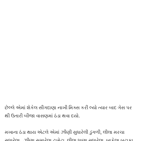
છેલ્લે એમાં શેકેલ સીંગદાણા નાખી મિક્સ કરી લ્યો ત્યાર બાદ ગેસ પર
થી ઉતારી બીજા વાસણમાં ઠંડા થવા દયો.
મખાના ઠંડા થાય એટલે એમાં ઝીણી સુધારેલી ડુંગળી, લીલા મરચા
સુધારેલા, ઝીણા સમારેલા ટામેટા, લીલા ધાણા સુધારેલા, બાફેલા બટાકા