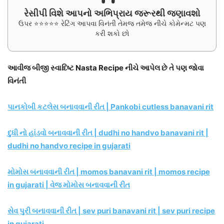
રેસીપી વિશે આપનો અભિપ્રાય જરૂરથી જણાવશો
ઉપર ⭐⭐⭐⭐⭐ રેટિંગ આપવા વિનંતી તેમજ તમેજ નીચે કોમેન્મટ પણ
કરી શકો છો
આવીજ બીજી સ્વાદિષ્ટ Nasta Recipe નીચે આપેલ છે તે પણ જોવા
વિનંતી
પાનકોબી કટલેસ બનાવવાની રીત | Pankobi cutless banavani rit
દુધી નો હાંડવો બનાવવાની રીત | dudhi no handvo banavani rit |
dudhi no handvo recipe in gujarati
મોમોસ બનાવવાની રીત | momos banavani rit | momos recipe
in gujarati | વેજ મોમોસ બનાવવાની રીત
સેવ પુરી બનાવવાની રીત | sev puri banavani rit | sev puri recipe
in gujarati