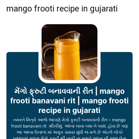
mango frooti recipe in gujarati
મેંગો ફ્રુટી બનાવવાની રીત | mango
frooti banavani rit | mango frooti
recipe in gujarati
નમસ્તે મિત્રો આજે આપણે મેંગો ફ્રુટી બનાવવાની રીત – mango
frooti banavani rit શીખીશું. આંબા ખાવા બધા ને પસંદ હોય છે પણ
આ આંબા ઉનાળા માં અમુક સમય સુંધી જ મળે છે એટલે લોકો
બજારમાં મળતા મેંગો ફ્રુટી થી બાકી ના સમયે આંબા ની મજા લેતા