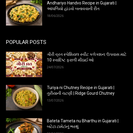
Andhariyo Handvo Recipe in Gujarati |
આંધળિયો હાંડવો બનાવવાની રીત
18/06/2026
POPULAR POSTS
ગૌરી વ્રત સ્પેશિયલ સ્વીટ કલેક્શન: ઉપવાસ માટે
10 સ્વાદિષ્ટ ફરાળી મીઠાઈઓ
24/07/2026
Turiya ni Chutney Recipe in Gujarati |
તુરીયાની ચટણી | Ridge Gourd Chutney
13/07/2026
Bateta Tameta nu Bharthu in Gujarati |
બટેટા ટામેટાંનું ભરથું