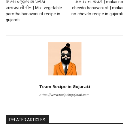
મિક્સ વેજીટેબલ પરોઠા
મકાઈ નો ચેવડો | makai no
બનાવવાની રીત | Mix vegetable
chevdo banavani rit | makai
parotha banavani rit recipe in
no chevdo recipe in gujarati
gujarati
Team Recipe in Gujarati
https://www.recipeingujarati.com
RELATED ARTICLES