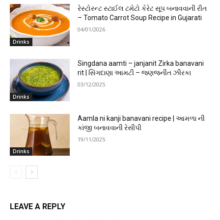
રેસ્ટોરન્ટ સ્ટાઈલ ટમેટો કેરેટ સૂપ બનાવવાની રીત
– Tomato Carrot Soup Recipe in Gujarati
04/01/2026
Drinks
Singdana aamti – janjanit Zirka banavani
rit | સિંગદાણા આમટી – જણજનીત ઝીરકા
03/12/2025
Drinks
Aamla ni kanji banavani recipe | આમળા ની
કાંજી બનાવવાની રેસીપી
19/11/2025
Drinks
LEAVE A REPLY