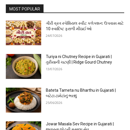
MOST POPULAR
ગૌરી વ્રત સ્પેશિયલ સ્વીટ કલેક્શન: ઉપવાસ માટે
10 સ્વાદિષ્ટ ફરાળી મીઠાઈઓ
24/07/2026
Turiya ni Chutney Recipe in Gujarati |
તુરીયાની ચટણી | Ridge Gourd Chutney
13/07/2026
Bateta Tameta nu Bharthu in Gujarati |
બટેટા ટામેટાંનું ભરથું
25/06/2026
Jowar Masala Sev Recipe in Gujarati |
જુવારના લોટની મસાલા સેવ