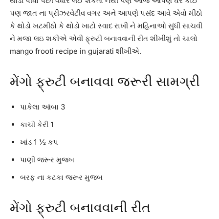
થોડી પીધા પછી વધારે લઈ શકતા નથી પણ આજ આપણે ઘરે કોઈ
પણ જાત ના પ્રીઝરવેટીવ વગર અને આપણે પસંદ આવે એવો મીઠો
કે થોડો ખટમીઠો કે થોડો ખાટો સ્વાદ રાખી ને મહિનાઓ સુંધી સાચવી
ને મજા લઇ શકીએ એવી ફ્રુટી બનાવવાની રીત શીખીશું તો ચાલો
mango frooti recipe in gujarati શીખીએ.
મેંગો ફ્રુટી બનાવવા જરૂરી સામગ્રી
પાકેલા આંબા 3
કાચી કેરી 1
ખાંડ 1 ½ કપ
પાણી જરૂર મુજબ
બરફ ના કટકા જરૂર મુજબ
મેંગો ફ્રુટી બનાવવાની રીત