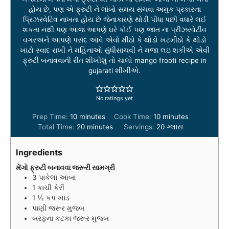
હોય છે, પણ એ ફ્રુટી ને લાંબો સમય સંચવા અમુક પ્રકારના
પ્રિઝરવેટિવ નાખતા હોય છે જેનાકારણે થોડી પીધા પછી વધારે લઈ
શકતા નથી પણ આજ આપણે ઘરે કોઈ પણ જાત ના પ્રીઝરવેટીવ
વગરઅને આપણે પસંદ આવે એવો મીઠો કે થોડો ખટમીઠો કે થોડો
ખાટો સ્વાદ રાખી ને મહિનાઓ સુંધીસાચવી ને મજા લઇ શકીએ એવી
ફ્રુટી બનાવવાની રીત શીખીશું તો ચાલો mango frooti recipe in
gujarati શીખીએ.
No ratings yet
m
m
Prep Time:
10
minutes
Cook Time:
10
minutes
i
m
i
Total Time:
20
minutes
Servings:
20
ગ્લાસ
n
i
n
u
n
u
Ingredients
t
u
t
e
t
e
મેંગો ફ્રુટી બનાવવા જરૂરી સામગ્રી
3
પાકેલા આંબા
s
e
s
1
કાચી કેરી
s
1 ½
કપ
ખાંડ
પાણી જરૂર મુજબ
બરફના કટકા જરૂર મુજબ