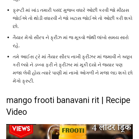
ફ્રૂટી માં ખાંડ તમારી પસંદ મુજબ વધારે ઓછી કરવી જો મીઠાસ
જોઈએ તો થોડી વધારવી ને જો ખટાસ જોઈએ તો ઓછી કરી શકો
છો.
તૈયાર મેંગો સીરપ ને ફ્રીઝ માં જ મૂકવો જેથી લાંબો સમય સારો
રહે.
તમે આઈસ ટ્રે માં તૈયાર સીરપ નાખી ફ્રીઝર માં જમાવી ને ક્યૂબ
કરી લ્યો ને ડબ્બા ફરી ને ફ્રીઝર માં મૂકી દયો ને જ્યાર પણ
મજા લેવી હોય ત્યારે પાણી માં નાખો ઓગળી ને મજા લઇ શકો છો
મેંગો ફ્રુટી.
mango frooti banavani rit | Recipe
Video