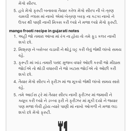
મેંગો સીરપ.
હવે મેંગો ફ્રુટી બનાવવા તૈયાર કરેલ મેંગો સીરપ ની બે ત્રણ
ચમચી ગ્લાસ માં નાખો એમાં બેત્રણ બરફ ના કટકા નાખો ને
ઉપર થી પાણી નાખી મિક્સ કરી લ્યો ને મજા લ્યો મેંગો ફ્રુટી.
mango frooti recipe in gujarati notes
અહી જો તમારા આંબા માં રંગ ના હોય તો તમે ફૂડ કલર નાખી
શકો છો.
મિશ્રણ ને બરોબર ચડાવી ને થોડું ઘટ્ટ કરી લેવું જેથી લાંબો સમય
રહે.
ફ્રૂટી માં ખાંડ તમારી પસંદ મુજબ વધારે ઓછી કરવી જો મીઠાસ
જોઈએ તો થોડી વધારવી ને જો ખટાસ જોઈએ તો ઓછી કરી
શકો છો.
તૈયાર મેંગો સીરપ ને ફ્રીઝ માં જ મૂકવો જેથી લાંબો સમય સારો
રહે.
તમે આઈસ ટ્રે માં તૈયાર સીરપ નાખી ફ્રીઝર માં જમાવી ને
ક્યૂબ કરી લ્યો ને ડબ્બા ફરી ને ફ્રીઝર માં મૂકી દયો ને જ્યાર
પણ મજા લેવી હોય ત્યારે પાણી માં નાખો ઓગળી ને મજા લઇ
શકો છો મેંગો ફ્રુટી.