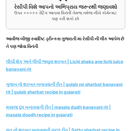
રેસીપી વિશે આપનો અભિપ્રાય જરૂરથી જણાવશો
ઉપર ⭐⭐⭐⭐⭐ રેટિંગ આપવા વિનંતી તેમજ તમેજ નીચે કોમેન્મટ
પણ કરી શકો છો
આવીજ બીજી સ્વાદિષ્ટ ડ્રીન્કસ ગુજરાતી મા રેસીપી ની લીંક આપેલ છે
તે પણ જોવા વિનંતી
લીચી શેક અને લીચી જ્યુસ શરબત | Lichi shake ane lichi juice
banavani rit
ગુલાબ નો શરબત બનાવવાની રીત | gulab no sharbat banavani
rit | gulab sharbat recipe in gujarati
મસાલા દૂધ બનાવવાની રીત | masala dudh banavani rit |
masala doodh recipe in gujarati
સતુ નો શરબત બનાવવાની સરળ રીત | Sattu sharbat recipe in