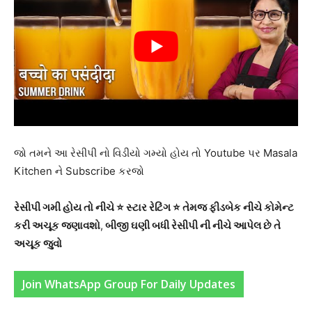
જો તમને આ રેસીપી નો વિડીયો ગમ્યો હોય તો Youtube પર Masala
Kitchen ને Subscribe કરજો
રેસીપી ગમી હોય તો નીચે ⭐ સ્ટાર રેટિંગ ⭐ તેમજ ફીડબેક નીચે કોમેન્ટ
કરી અચૂક જણાવશો
,
બીજી ઘણી બધી રેસીપી ની નીચે આપેલ છે તે
અચૂક જુવો
Join WhatsApp Group For Daily Updates