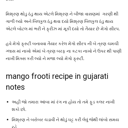
મિશ્રણ થોડુ ઠંડુ થાય એટલે મિશ્રણ ને બીજા વાસણમાં ગરણી થી
ગાળી લ્યો અને બિલકુલ ઠંડુ થવા દયો મિશ્રણ બિલકુલ ઠંડુ થાય
એટલે બોટલ માં ભરી ને ફ્રીઝ માં મૂકી દયો તો તૈયાર છે મેંગો સીરપ.
હવે મેંગો ફ્રુટી બનાવવા તૈયાર કરેલ મેંગો સીરપ ની બે ત્રણ ચમચી
ગ્લાસ માં નાખો એમાં બે ત્રણ બરફ ના કટકા નાખો ને ઉપર થી પાણી
નાખી મિક્સ કરી લ્યો ને મજા લ્યો મેંગો ફ્રુટી.
mango frooti recipe in gujarati
notes
અહી જો તમારા આંબા માં રંગ ના હોય તો તમે ફૂડ કલર નાખી
શકો છો.
મિશ્રણ ને બરોબર ચડાવી ને થોડું ઘટ્ટ કરી લેવું જેથી લાંબો સમય
રહે.