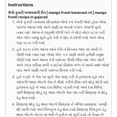
Instructions
મેંગો ફ્રુટી બનાવવાની રીત | mango frooti banavani rit | mango
frooti recipe in gujarati
મેંગો ફ્રુટી બનાવવા સૌપ્રથમ જેનો રંગ કેસરી જેવો હોય એવા
પાકેલા આંબા લ્યો અને પાણી માં અડધો કલાક પલાળી મુકો
ત્યાર બાદ આંબા ને ચાકુથી છોલી લઈ ને મોટા મોટા કટકા કરી
એક એક બાજુ મૂકો હવે કેરી ને ધોઇ ને છોલી લ્યો અને એના
પણ કટકા કરી લ્યો.
હવે કટકા કરેલ આંબા અને કેરી ને મિક્સર જાર માં નાખી ને
પીસી લ્યો ત્યાર બાદ એમાં એક કપ પાણી નાંખી ફરીથી સ્મૂથ
પીસી લ્યો અને આંબા કેરી બરોબર પીસી લીધા બાદ એક મોટી
અને ઝાડા તરીયા વાળી કડાઈમાં પીસેલા પલ્પ ને નાખો સાથે એમાં
ખાંડ અને પાણી નાખી બરોબર મિક્સ કરી લ્યો.
હવે કડાઈ ને ગેસ પર મૂકી ગેસ ચાલુ કરી ને હલાવતા રહો ખાંડ
ઓગળી જાય એટલે ગેસ ને ધીમો કરીને ધીમા તાપે થોડું થોડી વારે
હલાવતા રહો ને આઠ દસ મિનિટ ચડાવી લ્યો અને દસ મિનિટ
પછી મિશ્રણ થોડું ઘટ્ટ થાય એટલે ગેસ બંધ કરી મિશ્રણ ને થોડુ
ઠંડુ થવા દયો.
મિશ્રણ થોડુ ઠંડુ થાય એટલે મિશ્રણ ને બીજા વાસણમાં ગરણી
થી ગાળી લ્યો અને બિલકુલ ઠંડુ થવા દયો મિશ્રણ બિલકુલ ઠંડુ
થાય એટલે બોટલ માં ભરી ને ફ્રીઝ માં મૂકી દયો તો તૈયાર છે