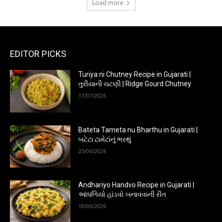
Load more
EDITOR PICKS
Turiya ni Chutney Recipe in Gujarati |
તુરીયાની ચટણી | Ridge Gourd Chutney
13/07/2026
Bateta Tameta nu Bharthu in Gujarati |
બટેટા ટામેટાંનું ભરથું
25/06/2026
Andhariyo Handvo Recipe in Gujarati |
આંધળિયો હાંડવો બનાવવાની રીત
18/06/2026