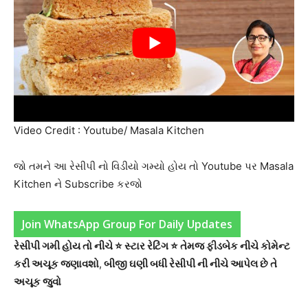
Video Credit : Youtube/ Masala Kitchen
જો તમને આ રેસીપી નો વિડીયો ગમ્યો હોય તો Youtube પર Masala
Kitchen ને Subscribe કરજો
Join WhatsApp Group For Daily Updates
રેસીપી ગમી હોય તો નીચે ⭐ સ્ટાર રેટિંગ ⭐ તેમજ ફીડબેક નીચે કોમેન્ટ
કરી અચૂક જણાવશો
,
બીજી ઘણી બધી રેસીપી ની નીચે આપેલ છે તે
અચૂક જુવો