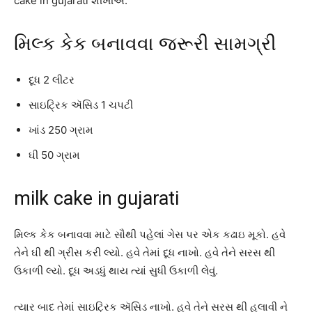
cake in gujarati શીખીએ.
મિલ્ક કેક બનાવવા જરૂરી સામગ્રી
દૂધ 2 લીટર
સાઇટ્રિક ઍસિડ 1 ચપટી
ખાંડ 250 ગ્રામ
ઘી 50 ગ્રામ
milk cake in gujarati
મિલ્ક કેક બનાવવા માટે સૌથી પહેલાં ગેસ પર એક કઢાઇ મૂકો. હવે
તેને ઘી થી ગ્રીસ કરી લ્યો. હવે તેમાં દૂધ નાખો. હવે તેને સરસ થી
ઉકાળી લ્યો. દૂધ અડધું થાય ત્યાં સુધી ઉકાળી લેવું.
ત્યાર બાદ તેમાં સાઇટ્રિક ઍસિડ નાખો. હવે તેને સરસ થી હલાવી ને