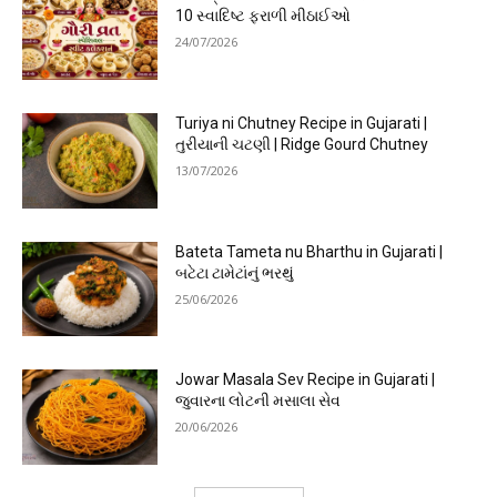
10 સ્વાદિષ્ટ ફરાળી મીઠાઈઓ
24/07/2026
Turiya ni Chutney Recipe in Gujarati |
તુરીયાની ચટણી | Ridge Gourd Chutney
13/07/2026
Bateta Tameta nu Bharthu in Gujarati |
બટેટા ટામેટાંનું ભરથું
25/06/2026
Jowar Masala Sev Recipe in Gujarati |
જુવારના લોટની મસાલા સેવ
20/06/2026