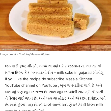
Image credit – Youtube/Masala Kitchen
જય શ્રી કૃષ્ણ મીત્રો, આજે આપણે ઘરે રાજસ્થાન ના અલવર માં
મળતા મિલ્ક કેક બનાવવાની રીત – milk cake in gujarati શીખીશું,
If you like the recipe do subscribe Masala Kitchen
YouTube channel on YouTube , ખૂબ જ સ્વાદિષ્ટ લાગે છે અને
બનાવવું પણ ખૂબ જ સરળ છે. સાથે ખૂબ જ ઓછી સામગ્રી થી બની
ને તૈયાર થઈ જાય છે. અને ખૂબ જ સોફ્ટ અને એકદમ દાણેદાર બને
છે. સાથે હેલ્થી પણ છે. તો ચાલો આજે આપણે ઘરે ટેસ્ટી મિલ્ક milk