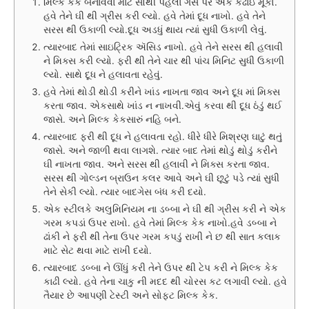
મિલ્ક કેક બનાવવા માટે સૌથી પહેલાં ગેસ પર એક કઢાઇ મૂકો.
હવે તેને ઘી થી ગ્રીસ કરી લ્યો. હવે તેમાં દૂધ નાખો. હવે તેને
સરસ થી ઉકાળી લ્યો.દૂધ અડધું થાય ત્યાં સુધી ઉકાળી લેવું.
ત્યારબાદ તેમાં સાઇટ્રિક ઍસિડ નાખો. હવે તેને સરસ થી હલાવી
ને મિક્સ કરી લ્યો. ફરી થી તેને ચાર થી પાંચ મિનિટ સુધી ઉકાળી
લ્યો. સાથે દૂધ ને હલાવતા રહેવું.
હવે તેમાં થોડી થોડી કરીને ખાંડ નાખતા જાવ અને દૂધ માં મિક્સ
કરતા જાવ. એકસાથે ખાંડ ન નાખવી.એવું કરવા થી દૂધ ઠંડું થઈ
જાસે. અને મિલ્ક કેકસારું નહિ બને.
ત્યારબાદ ફરી થી દૂધ ને હલાવતા રહો. ધીરે ધીરે મિશ્રણ ઘાટું થતું
જાસે. અને જાળી થવા લાગશે. ત્યાર બાદ તેમાં થોડું થોડું કરીને
ઘી નાખતા જાવ. અને સરસ થી હલાવી ને મિક્સ કરતા જાવ.
સરસ થી ગોલ્ડન બ્રાઉન કલર આવે અને ઘી છૂટું પડે ત્યાં સુધી
તેને સેકી લ્યો. ત્યાર બાદગેસ બંધ કરી દયો.
એક સ્ટીલકે અલુમિનિયમ ના ડબ્બા ને ઘી થી ગ્રીસ કરી ને એક
ગરમ કપડાં ઉપર રાખો. હવે તેમાં મિલ્ક કેક નાખો.હવે ડબ્બા ને
ઢાંકી ને ફરી થી તેના ઉપર ગરમ કપડું રાખી ને છ થી સાત કલાક
માટે સેટ થવા માટે રાખી દયો.
ત્યારબાદ ડબ્બા ને ઊંધું કરી તેને ઉપર થી ટેપ કરી ને મિલ્ક કેક
કાઢી લ્યો. હવે તેના ચાકુ ની મદદ થી ચોરસ કટ લગાવી લ્યો. હવે
તૈયાર છે આપણી ટેસ્ટી અને સોફ્ટ મિલ્ક કેક.