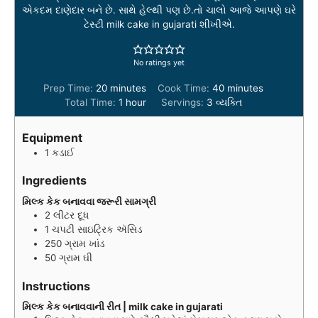
એકદમ દાણેદાર બને છે. સાથે હેલ્થી પણ છે.તો ચાલો આજે આપણે ઘરે
ટેસ્ટી milk cake in gujarati શીખીએ.
No ratings yet
m
m
Prep Time:
20
minutes
Cook Time:
40
minutes
i
h
i
Total Time:
1
hour
Servings:
3
વ્યક્તિ
n
o
n
u
u
u
Equipment
t
r
t
1 કડાઈ
e
e
s
s
Ingredients
મિલ્ક કેક બનાવવા જરૂરી સામગ્રી
2
લીટર
દૂધ
1
ચપટી
સાઇટ્રિક ઍસિડ
250
ગ્રામ
ખાંડ
50
ગ્રામ
ઘી
Instructions
મિલ્ક કેક બનાવવાની રીત | milk cake in gujarati