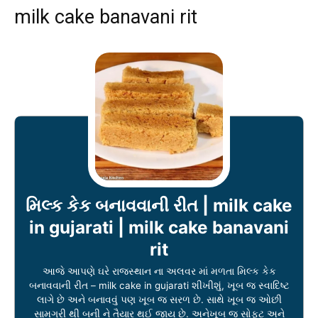
milk cake banavani rit
મિલ્ક કેક બનાવવાની રીત | milk cake
in gujarati | milk cake banavani
rit
આજે આપણે ઘરે રાજસ્થાન ના અલવર માં મળતા મિલ્ક કેક
બનાવવાની રીત – milk cake in gujarati શીખીશું, ખૂબ જ સ્વાદિષ્ટ
લાગે છે અને બનાવવું પણ ખૂબ જ સરળ છે. સાથે ખૂબ જ ઓછી
સામગ્રી થી બની ને તૈયાર થઈ જાય છે. અનેખૂબ જ સોફ્ટ અને