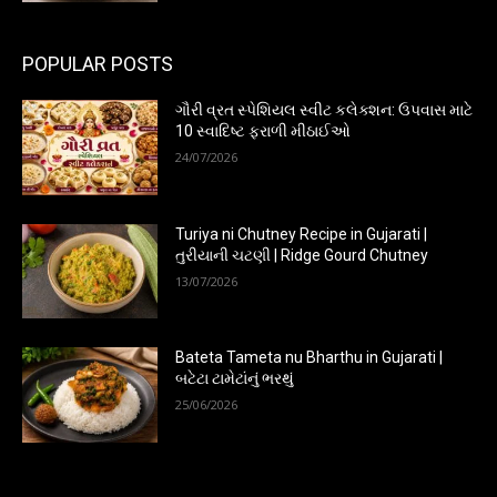
POPULAR POSTS
ગૌરી વ્રત સ્પેશિયલ સ્વીટ કલેક્શન: ઉપવાસ માટે
10 સ્વાદિષ્ટ ફરાળી મીઠાઈઓ
24/07/2026
Turiya ni Chutney Recipe in Gujarati |
તુરીયાની ચટણી | Ridge Gourd Chutney
13/07/2026
Bateta Tameta nu Bharthu in Gujarati |
બટેટા ટામેટાંનું ભરથું
25/06/2026