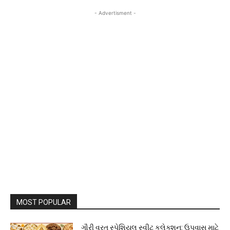
- Advertisment -
MOST POPULAR
ગૌરી વ્રત સ્પેશિયલ સ્વીટ કલેક્શન: ઉપવાસ માટે