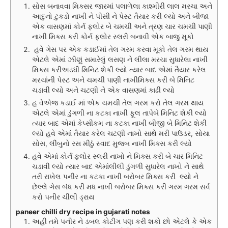
સોસ બનાવવા મિક્સર જારમાં પલાળેલા કાશ્મીરી લાલ મરચા અને
આદુનો ટુકડો નાખી ને પીસી ને પેસ્ટ તૈયાર કરી લ્યો અને બીજા
એક વાસણમાં કોર્ન ફ્લોર બે ચમચી અને ત્રણ ચાર ચમચી પાણી
નાખી મિક્સ કરી કોર્ન ફ્લોર સ્લરી બનાવી એક બાજુ મૂકો
હવે ગેસ પર એક કડાઈમાં તેલ ગરમ કરવા મૂકો તેલ ગરમ થાય
એટલે એમાં ઝીણું સમારેલું લસણ ને લીલા મરચા સુધારેલા નાખી
મિક્સ કરીઅડધી મિનિટ શેકી લ્યો ત્યાર બાદ એમાં તૈયાર કરેલ
મરચાંની પેસ્ટ અને ચમચી પાણી નાખીમિક્સ કરી બે મિનિટ
ચડાવી લ્યો અને ચટણી ને એક વાસણમાં કાઢી લ્યો
હ વેએજ કડાઈ માં એક ચમચી તેલ ગરમ કરો તેલ ગરમ થાય
એટલે એમાં ડુંગળી ના કટકા નાખી ફૂલ તાપેબે મિનિટ શેકી લ્યો
ત્યાર બાદ એમાં કેપ્સીકમ ના કટકા નાખી બીજી બે મિનિટ શેકી
લ્યો હવે એમાં તૈયાર કરેલ ચટણી નાખો સાથે મરી પાઉડર, સોયા
સોસ, લીંબુનો રસ મીઠું સ્વાદ મુજબ નાખી મિક્સ કરી લ્યો
હવે એમાં કોર્ન ફ્લોર સ્લરી નાખો ને મિક્સ કરી બે ચાર મિનિટ
ચડાવી લ્યો ત્યાર બાદ એમાંલીલી ડુંગળી સુધારેલ નાખો ને સાથે
તરી રાખેલ પનીર ના કટકા નાખી બરોબર મિક્સ કરી લ્યો ને
છેલ્લે ગેસ બંધ કરી મધ નાખી બરોબર મિક્સ કરી ગરમ ગરમ સર્વ
કરો પનીર ચીલી ડ્રાય
paneer chilli dry recipe in gujarati notes
અહી તમે પનીર ને ડબલ કોટીંગ પણ કરી શકો છો એટલે કે એક