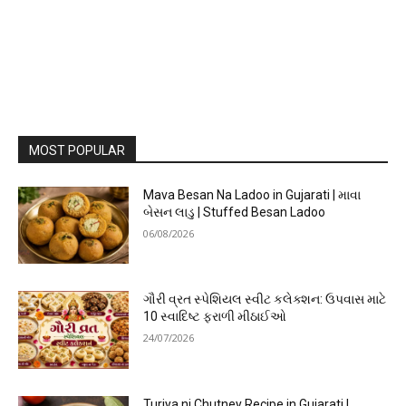
MOST POPULAR
Mava Besan Na Ladoo in Gujarati | માવા
બેસન લાડુ | Stuffed Besan Ladoo
06/08/2026
ગૌરી વ્રત સ્પેશિયલ સ્વીટ કલેક્શન: ઉપવાસ માટે
10 સ્વાદિષ્ટ ફરાળી મીઠાઈઓ
24/07/2026
Turiya ni Chutney Recipe in Gujarati |