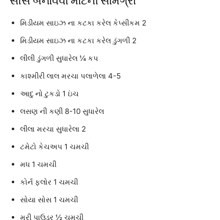
સોસ બનાવવા માટેની સામગ્રી
મિડીયમ સાઇઝ ના કટકા કરેલ કેપ્સીકમ 2
મિડીયમ સાઇઝ ના કટકા કરેલ ડુંગળી 2
લીલી ડુંગળી સુધારેલ ¼ કપ
કાશ્મીરી લાલ મરચા પલાળેલા 4-5
આદુ નો ટુકડો 1 ઇંચ
લસણ ની કણી 8-10 સુધારેલ
લીલા મરચા સુધારેલા 2
ટમેટો કેચઅપ 1 ચમચી
મધ 1 ચમચી
કોર્ન ફ્લોર 1 ચમચી
સોયા સોસ 1 ચમચી
મરી પાઉડર ½ ચમચી