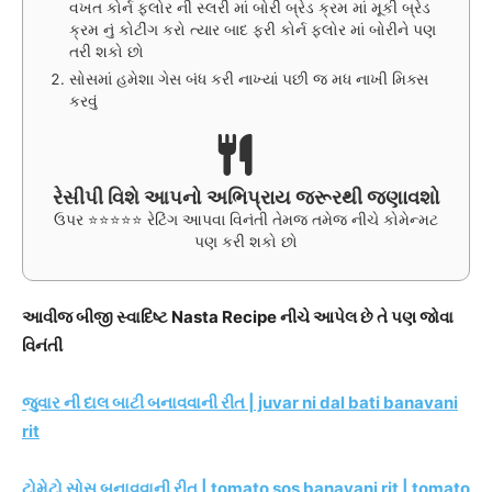
વખત કોર્ન ફ્લોર ની સ્લરી માં બોરી બ્રેડ ક્રમ માં મૂકી બ્રેડ
ક્રમ નું કોટીંગ કરો ત્યાર બાદ ફરી કોર્ન ફ્લોર માં બોરીને પણ
તરી શકો છો
સોસમાં હમેશા ગેસ બંધ કરી નાખ્યાં પછી જ મધ નાખી મિક્સ
કરવું
રેસીપી વિશે આપનો અભિપ્રાય જરૂરથી જણાવશો
ઉપર ⭐⭐⭐⭐⭐ રેટિંગ આપવા વિનંતી તેમજ તમેજ નીચે કોમેન્મટ
પણ કરી શકો છો
આવીજ બીજી સ્વાદિષ્ટ Nasta Recipe નીચે આપેલ છે તે પણ જોવા
વિનંતી
જુવાર ની દાલ બાટી બનાવવાની રીત | juvar ni dal bati banavani
rit
ટોમેટો સોસ બનાવવાની રીત | tomato sos banavani rit | tomato