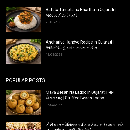
Bateta Tameta nu Bharthu in Gujarati |
બટેટા ટામેટાંનું ભરથું
25/06/2026
Andhariyo Handvo Recipe in Gujarati |
આંધળિયો હાંડવો બનાવવાની રીત
18/06/2026
POPULAR POSTS
Mava Besan Na Ladoo in Gujarati | માવા
બેસન લાડુ | Stuffed Besan Ladoo
06/08/2026
ગૌરી વ્રત સ્પેશિયલ સ્વીટ કલેક્શન: ઉપવાસ માટે