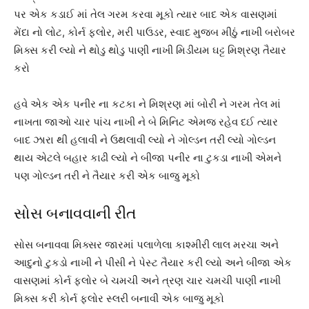
પર એક કડાઈ માં તેલ ગરમ કરવા મૂકો ત્યાર બાદ એક વાસણમાં
મેંદા નો લોટ, કોર્ન ફ્લોર, મરી પાઉડર, સ્વાદ મુજબ મીઠું નાખી બરોબર
મિક્સ કરી લ્યો ને થોડુ થોડુ પાણી નાખી મિડીયમ ઘટ્ટ મિશ્રણ તૈયાર
કરો
હવે એક એક પનીર ના કટકા ને મિશ્રણ માં બોરી ને ગરમ તેલ માં
નાખતા જાઓ ચાર પાંચ નાખી ને બે મિનિટ એમજ રહેવ દઈ ત્યાર
બાદ ઝારા થી હલાવી ને ઉથલાવી લ્યો ને ગોલ્ડન તરી લ્યો ગોલ્ડન
થાય એટલે બહાર કાઢી લ્યો ને બીજા પનીર ના ટુકડા નાખી એમને
પણ ગોલ્ડન તરી ને તૈયાર કરી એક બાજુ મૂકો
સોસ બનાવવાની રીત
સોસ બનાવવા મિક્સર જારમાં પલાળેલા કાશ્મીરી લાલ મરચા અને
આદુનો ટુકડો નાખી ને પીસી ને પેસ્ટ તૈયાર કરી લ્યો અને બીજા એક
વાસણમાં કોર્ન ફ્લોર બે ચમચી અને ત્રણ ચાર ચમચી પાણી નાખી
મિક્સ કરી કોર્ન ફ્લોર સ્લરી બનાવી એક બાજુ મૂકો