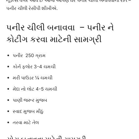
નૂડલ્સ વગેરે આવે છે આજ આપણે ઘરે પનીર ચીલી બનાવવાની રીત –
પનીર ચીલી રેસીપી શીખીએ.
પનીર ચીલી બનાવવા – પનીર ને
કોટીંગ કરવા માટેની સામગ્રી
પનીર 250 ગ્રામ
કોર્ન ફ્લોર 3-4 ચમચી
મરી પાઉડર ¼ ચમચી
મેંદા નો લોટ 4-5 ચમચી
પાણી જરૂર મુજબ
સ્વાદ મુજબ મીઠું
તરવા માટે તેલ