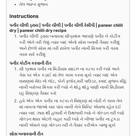
તેલ જરૂર મુજબ
Instructions
પનીર ચીલી ડ્રાય | પનીર ચીલી | પનીર ચીલી રેસીપી | paneer chilli
dry | paneer chilli dry recipe
પનીર ચીલી ડ્રાય બનાવવા સૌપ્રથમ આપણે પનીર ને કોટીંગ
કરી એને તરી લેશું ત્યાર બાદ એનો સોસ બનાવી તૈયાર કરીશું
અને છેલ્લે સોસ માં તરી રાખેલ પનીર નાખી મિક્સ કરી ગરમ
ગરમ સર્વ કરીશું
પનીર કોટીંગ કરવાની રીત
સૌ પ્રથમ પનીર ના મિડીયમ સાઇઝ ના કટકા કરી લ્યો અને
ગેસ પર એક કડાઈ માં તેલ ગરમ કરવા મૂકો ત્યાર બાદ એક
વાસણમાં મેંદા નો લોટ, કોર્ન ફ્લોર,મરી પાઉડર, સ્વાદ મુજબ મીઠું
નાખી બરોબર મિક્સ કરી લ્યો ને થોડુ થોડુ પાણી નાખી મિડીયમ
ઘટ્ટ મિશ્રણ તૈયાર કરો
હવે એક એક પનીર ના કટકા ને મિશ્રણ માં બોરી ને ગરમ તેલ
માં નાખતા જાઓ ચાર પાંચ નાખી નેબે મિનિટ એમજ રહેવ દઈ
ત્યાર બાદ ઝારા થી હલાવી ને ઉથલાવી લ્યો ને ગોલ્ડન તરી લ્યો
ગોલ્ડન થાય એટલે બહાર કાઢી લ્યો ને બીજા પનીર ના ટુકડા
નાખી એમને પણ ગોલ્ડન તરી ને તૈયાર કરીએક બાજુ મૂકો
સોસ બનાવવાની રીત