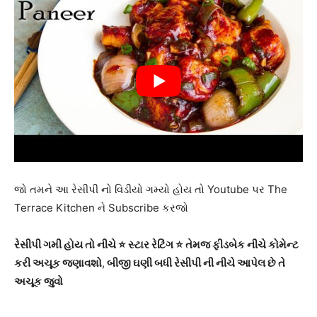
જો તમને આ રેસીપી નો વિડીયો ગમ્યો હોય તો Youtube પર The
Terrace Kitchen ને Subscribe કરજો
રેસીપી ગમી હોય તો નીચે ⭐ સ્ટાર રેટિંગ ⭐ તેમજ ફીડબેક નીચે કોમેન્ટ
કરી અચૂક જણાવશો
,
બીજી ઘણી બધી રેસીપી ની નીચે આપેલ છે તે
અચૂક જુવો