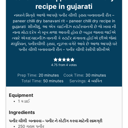
recipe in gujarati
નમસ્તે મિત્રો આજે આપણે પનીર ચીલી ડ્રાય બનાવવાની રીત –
paneer chilli dry banavani rit – paneer chilli dry recipe in
gujarati શીખીશું, આ એક ચાઈનીઝ સ્ટાર્ટરવાનગી છે જે ખાવા ની
નાના મોટા દરેક ને ખૂબ મજા આવતી હોય છે બહાર જમવા જઈએ
ત્યારે એકાદચાઇનીઝ વાનગી કે સ્ટાર્ટર મંગાવતા હોઈએ છીએ જેમાં
મંચુરિયન, પનીરચીલી ડ્રાય, નૂડલ્સ વગેરે આવે છે આજ આપણે ઘરે
પનીર ચીલી બનાવવાની રીત – પનીર ચીલી રેસીપી શીખીએ
4.75
from
4
votes
m
m
Prep Time:
20
minutes
Cook Time:
30
minutes
i
m
i
Total Time:
50
minutes
Servings:
4
વ્યક્તિ
n
i
n
u
n
u
Equipment
t
u
t
1 કડાઈ
e
t
e
s
e
s
Ingredients
s
પનીર ચીલી બનાવવા – પનીર ને કોટીંગ કરવા માટેની સામગ્રી
250
ગ્રામ
પનીર