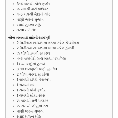
3-4
ચમચી
કોર્ન ફ્લોર
¼
ચમચી
મરી પાઉડર
4-5
ચમચી
મેંદાનો લોટ
પાણી જરૂર મુજબ
સ્વાદ મુજબ મીઠું
તરવા માટે તેલ
સોસ બનાવવા માટેની સામગ્રી
2
મિડીયમ સાઇઝ ના કટકા કરેલ કેપ્સીકમ
2
મિડીયમ સાઇઝ ના કટકા કરેલ ડુંગળી
¼
લીલી ડુંગળી સુધારેલ
4-5
કાશ્મીરી લાલ મરચા પલાળેલા
1
ઇંચ
આદુનો ટુકડો
8-10
લસણની કણી સુધારેલ
2
લીલા મરચા સુધારેલા
1
ચમચી
ટમેટો કેચઅપ
1
ચમચી
મધ
1
ચમચી
કોર્ન ફ્લોર
1
ચમચી
સોયા સોસ
½
ચમચી
મરી પાઉડર
½
ચમચી
લીંબુનો રસ
પાણી જરૂર મુજબ
સ્વાદ મુજબ મીઠું