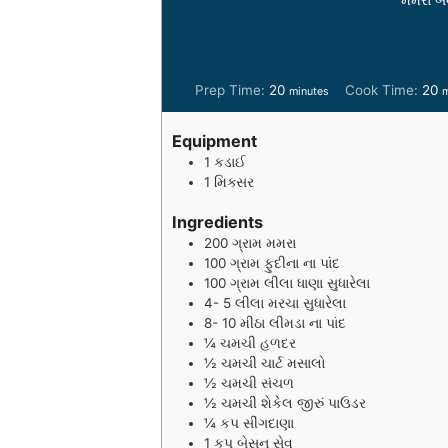
m
Prep Time:
20
Cook Time:
20
minutes
m
i
i
n
n
Equipment
u
u
1 કડાઈ
t
t
1 મિક્સર
e
e
s
s
Ingredients
200
ગ્રામ
મમરા
100
ગ્રામ
ફુદીના ના પાંદ
100
ગ્રામ
લીલા ધાણા સુધારેલા
4- 5
લીલા મરચા સુધારેલા
8- 10
મીઠા લીમડા ના પાંદ
¼
ચમચી
હળદર
½
ચમચી
ચાર્ટ મસાલો
½
ચમચી
સંચળ
½
ચમચી
શેકેલ જીરું પાઉડર
¼
કપ
સીંગદાણા
1
કપ
બેસન સેવ