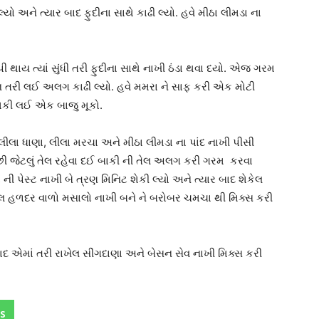
 લ્યો અને ત્યાર બાદ ફુદીના સાથે કાઢી લ્યો. હવે મીઠા લીમડા ના
ી થાય ત્યાં સુંધી તરી ફુદીના સાથે નાખી ઠંડા થવા દયો. એજ ગરમ
ઉન તરી લઈ અલગ કાઢી લ્યો. હવે મમરા ને સાફ કરી એક મોટી
 શેકી લઈ એક બાજુ મૂકો.
, લીલા ધાણા, લીલા મરચા અને મીઠા લીમડા ના પાંદ નાખી પીસી
ડછી જેટલું તેલ રહેવા દઈ બાકી ની તેલ અલગ કરી ગરમ કરવા
ી પેસ્ટ નાખી બે ત્રણ મિનિટ શેકી લ્યો અને ત્યાર બાદ શેકેલ
 કરેલ હળદર વાળો મસાલો નાખી બને ને બરોબર ચમચા થી મિક્સ કરી
દ એમાં તરી રાખેલ સીંગદાણા અને બેસન સેવ નાખી મિક્સ કરી
s