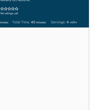
No ratings yet
m
m
Total Time:
40
Servings:
4
inutes
minutes
વ્યક્તિ
i
n
u
t
e
s