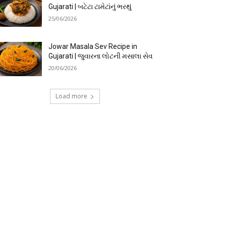
Gujarati | બટેટા ટામેટાંનું ભરથું
25/06/2026
Jowar Masala Sev Recipe in
Gujarati | જુવારના લોટની મસાલા સેવ
20/06/2026
Load more