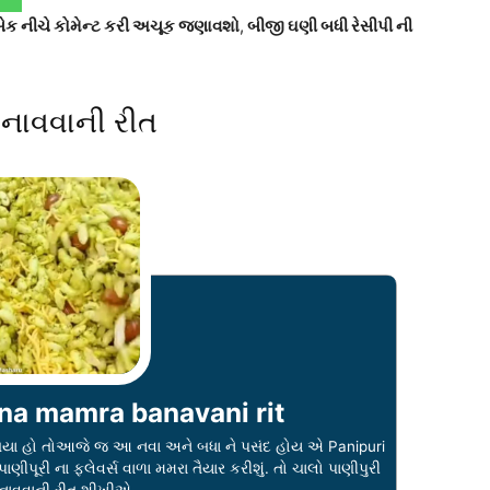
ીડબેક નીચે કોમેન્ટ કરી અચૂક જણાવશો
,
બીજી ઘણી બધી રેસીપી ની
 બનાવવાની રીત
 na mamra banavani rit
ળી ગયા હો તોઆજે જ આ નવા અને બધા ને પસંદ હોય એ Panipuri
ણીપૂરી ના ફ્લેવર્સ વાળા મમરા તૈયાર કરીશું. તો ચાલો પાણીપુરી
નાવવાની રીત શીખીએ.