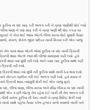
થમ ફુદીના ના પાંદ સાફ કરી અલગ કરી બે ત્રણ પાણીથી ધોઈ લ્યો
 લીલા ધાણા ને પણ સાફ કરી બે ત્રણ પાણી થી ધોઇ કપડા પર
ુલ સુકાઈ ને કોરા થઈ જાય એટલે લીલા મરચા ધોઈ સુધારી તૈયાર
 મસાલો, સંચળ, શેકેલ જીરું પાઉડર નાખી મિક્સ કરી એક બાજુ
ૂકો તેલ ગરમ થાય એટલે એમાં ફુદીના ના પાંદ નાખી ક્રિસ્પી
ંદ ક્રિસ્પી થાય એટલે ઝારા થી બીજા વાસણમાં કાઢી લ્યો. હવે
્પી થાય ત્યાં સુંધી તરી લ્યો અને ત્યાર બાદ ફુદીના સાથે કાઢી
ક્રિસ્પી તરી લ્યો.
્રિસ્પી થાય ત્યાં સુંધી તરી ફુદીના સાથે નાખી ઠંડા થવા દયો.
ાપે ગોલ્ડન બ્રાઉન તરી લઈ અલગ કાઢી લ્યો. હવે મમરા ને
પે ક્રિસ્પી થાય ત્યાંસુધી શેકી લઈ એક બાજુ મૂકો.
ના પાંદ, લીલા ધાણા, લીલા મરચા અને મીઠા લીમડા ના પાંદ નાખી
લ માંથી એક કડછી જેટલું તેલ રહેવા દઈ બાકી ની તેલ અલગ કરી
સી રાખેલ ફુદીના ની પેસ્ટ નાખી બે ત્રણ મિનિટ શેકી લ્યો
 માં નાખો સાથે પહેલા તૈયાર કરેલ હળદર વાળો મસાલો નાખી બને