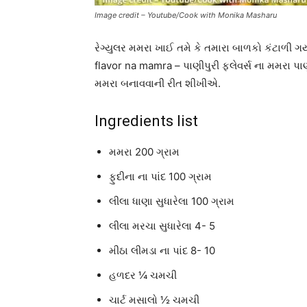
Image credit – Youtube/Cook with Monika Masharu
રેગ્યુલર મમરા ખાઈ તમે કે તમારા બાળકો કંટાળી
flavor na mamra – પાણીપુરી ફ્લેવર્સ ના મમરા પાણી
મમરા બનાવવાની રીત શીખીએ.
Ingredients list
મમરા 200 ગ્રામ
ફુદીના ના પાંદ 100 ગ્રામ
લીલા ધાણા સુધારેલા 100 ગ્રામ
લીલા મરચા સુધારેલા 4- 5
મીઠા લીમડા ના પાંદ 8- 10
હળદર ¼ ચમચી
ચાર્ટ મસાલો ½ ચમચી