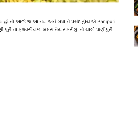
 ગયા હો તો આજે જ આ નવા અને બધા ને પસંદ હોય એ Panipuri
 પૂરી ના ફ્લેવર્સ વાળા મમરા તૈયાર કરીશું. તો ચાલો પાણીપુરી