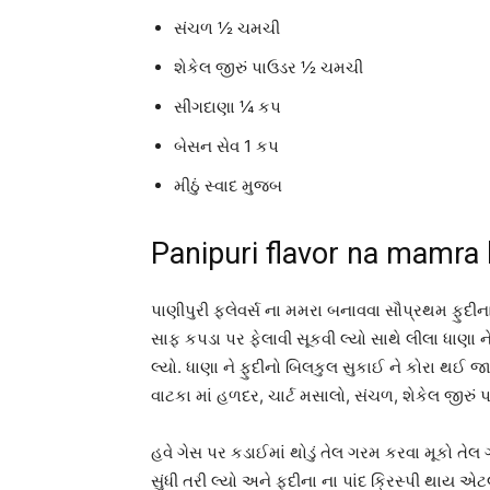
સંચળ ½ ચમચી
શેકેલ જીરું પાઉડર ½ ચમચી
સીંગદાણા ¼ કપ
બેસન સેવ 1 કપ
મીઠું સ્વાદ મુજબ
Panipuri flavor na mamra 
પાણીપુરી ફ્લેવર્સ ના મમરા બનાવવા સૌપ્રથમ ફુદી
સાફ કપડા પર ફેલાવી સૂકવી લ્યો સાથે લીલા ધાણા 
લ્યો. ધાણા ને ફુદીનો બિલકુલ સુકાઈ ને કોરા થઈ 
વાટકા માં હળદર, ચાર્ટ મસાલો, સંચળ, શેકેલ જીરું
હવે ગેસ પર કડાઈમાં થોડું તેલ ગરમ કરવા મૂકો તેલ 
સુંધી તરી લ્યો અને ફુદીના ના પાંદ ક્રિસ્પી થાય એ