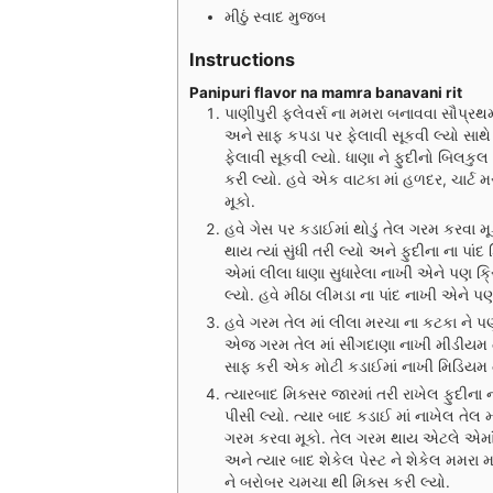
મીઠું સ્વાદ મુજબ
Instructions
Panipuri flavor na mamra banavani rit
પાણીપુરી ફ્લેવર્સ ના મમરા બનાવવા સૌપ્ર
અને સાફ કપડા પર ફેલાવી સૂકવી લ્યો સાથે
ફેલાવી સૂકવી લ્યો. ધાણા ને ફુદીનો બિલક
કરી લ્યો. હવે એક વાટકા માં હળદર, ચાર્ટ
મૂકો.
હવે ગેસ પર કડાઈમાં થોડું તેલ ગરમ કરવા મ
થાય ત્યાં સુંધી તરી લ્યો અને ફુદીના ના પા
એમાં લીલા ધાણા સુધારેલા નાખી એને પણ ક્રિસ
લ્યો. હવે મીઠા લીમડા ના પાંદ નાખી એને પણ 
હવે ગરમ તેલ માં લીલા મરચા ના કટકા ને પણ ક
એજ ગરમ તેલ માં સીંગદાણા નાખી મીડીયમ ત
સાફ કરી એક મોટી કડાઈમાં નાખી મિડિયમ તા
ત્યારબાદ મિક્સર જારમાં તરી રાખેલ ફુદીના 
પીસી લ્યો. ત્યાર બાદ કડાઈ માં નાખેલ તે
ગરમ કરવા મૂકો. તેલ ગરમ થાય એટલે એમાં પી
અને ત્યાર બાદ શેકેલ પેસ્ટ ને શેકેલ મમરા
ને બરોબર ચમચા થી મિક્સ કરી લ્યો.