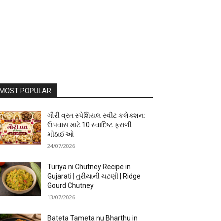
MOST POPULAR
ગૌરી વ્રત સ્પેશિયલ સ્વીટ કલેક્શન:
ઉપવાસ માટે 10 સ્વાદિષ્ટ ફરાળી
મીઠાઈઓ
24/07/2026
Turiya ni Chutney Recipe in
Gujarati | તુરીયાની ચટણી | Ridge
Gourd Chutney
13/07/2026
Bateta Tameta nu Bharthu in