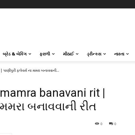
બ્રેડ & બેકિંગ
ફરાળી
મીઠાઈ
ડ્રીન્કસ
નાસ્તા
પાણીપુરી ફ્લેવર્સ ના મમરા બનાવવાની...
 mamra banavani rit |
ના મમરા બનાવવાની રીત
0
0