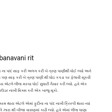
banavani rit
ના ના પાંદ સાફ કરી અલગ કરી બે ત્રણ પાણીથી ધોઈ લ્યો અને
ને પણ સાફ કરી બે ત્રણ પાણી થી ધોઇ કપડા પર ફેલાવી સૂકવી
જાય એટલે લીલા મરચા ધોઈ સુધારી તૈયાર કરી લ્યો. હવે એક
 પાઉડર નાખી મિક્સ કરી એક બાજુ મૂકો.
ગરમ થાય એટલે એમાં ફુદીના ના પાંદ નાખી ક્રિસ્પી થાય ત્યાં
ટલે ઝારા થી બીજા વાસણમાં કાઢી લ્યો. હવે એમાં લીલા ધાણા