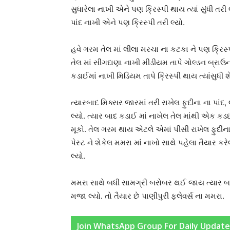
સુધારેલા નાખી એને પણ ક્રિસ્પી થાય ત્યાં સુંધી તરી
પાંદ નાખી એને પણ ક્રિસ્પી તરી લ્યો.
હવે ગરમ તેલ માં લીલા મરચા ના કટકા ને પણ ક્રિસ્પ
તેલ માં સીંગદાણા નાખી મીડીયમ તાપે ગોલ્ડન બ્રા
કડાઈમાં નાખી મિડિયમ તાપે ક્રિસ્પી થાય ત્યાંસુધી
ત્યારબાદ મિક્સર જારમાં તરી રાખેલ ફુદીના ના પાંદ
લ્યો. ત્યાર બાદ કડાઈ માં નાખેલ તેલ માંથી એક ક
મૂકો. તેલ ગરમ થાય એટલે એમાં પીસી રાખેલ ફુદીના ન
પેસ્ટ ને શેકેલ મમરા માં નાખો સાથે પહેલા તૈયાર
લ્યો.
મમરા સાથે બધી સામગ્રી બરોબર થઈ જાય ત્યાર બા
મજા લ્યો. તો તૈયાર છે પાણીપુરી ફ્લેવર્સ ના મમરા.
Join WhatsApp Group For Daily Update