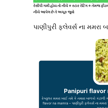
રેસીપી ગમી હોય તો નીચે ⭐ સ્ટાર રેટિંગ ⭐ તેમજ ફ
નીચે આપેલ છે તે અચૂક જુવો
પાણીપુરી ફ્લેવર્સ ના મમરા
Panipuri flavor
રેગ્યુલર મમરા ખાઈ તમે કે તમારા બાળકો કંટા
flavor na mamra – પાણીપુરી ફ્લેવર્સ ના મમરા પા
મમરા બ