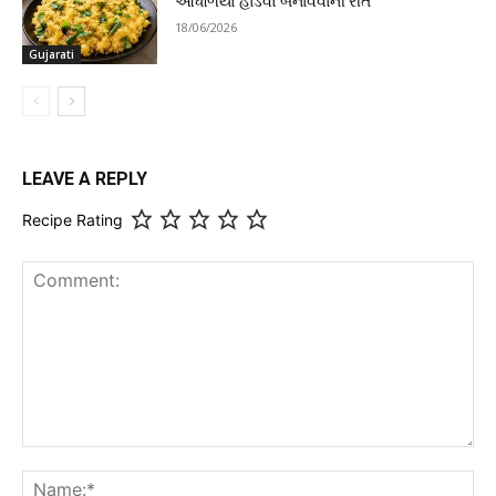
આંધળિયો હાંડવો બનાવવાની રીત
18/06/2026
Gujarati
LEAVE A REPLY
Recipe Rating
Comment:
Na