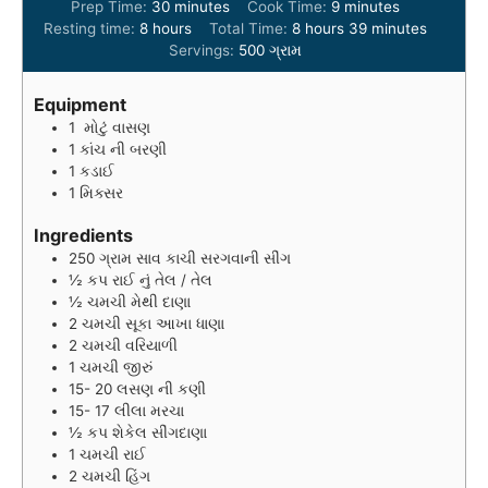
m
m
Prep Time:
30
minutes
Cook Time:
9
minutes
h
i
h
i
m
Resting time:
8
hours
Total Time:
8
hours
39
minutes
o
n
o
n
i
Servings:
500
ગ્રામ
u
u
u
u
n
r
t
r
t
u
Equipment
s
e
s
e
t
1 મોટું વાસણ
s
s
e
1 કાંચ ની બરણી
s
1 કડાઈ
1 મિક્સર
Ingredients
250
ગ્રામ
સાવ કાચી સરગવાની સીંગ
½
કપ
રાઈ નું તેલ / તેલ
½
ચમચી
મેથી દાણા
2
ચમચી
સૂકા આખા ધાણા
2
ચમચી
વરિયાળી
1
ચમચી
જીરું
15- 20
લસણ ની કણી
15- 17
લીલા મરચા
½
કપ
શેકેલ સીંગદાણા
1
ચમચી
રાઈ
2
ચમચી
હિંગ