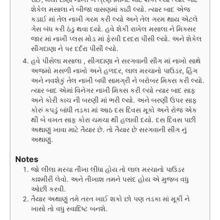
શેકેલ મસાલા ને બીજા વાસણમાં કાઢી લ્યો. ત્યાર બાદ એજ
કડાઈ માં તેલ નાખી ગરમ કરી લ્યો અને તેલ ગરમ થાય એટલે
ગેસ બંધ કરી ઠંડુ થવા દયો. હવે શેકી રાખેલ મસાલા ને મિક્સર
જાર માં નાખી પ્લસ મોડ માં ફેરવી દરદરા પીસી લ્યો. અને શેકેલ
સીંગદાણા ને પર દર્દરા પીસી લ્યો.
હવે પીસેલા મસાલા , સીંગદાણા ને સરગવાની સીંગ માં નાખો સાથે
અજમો મસળી નાખો અને હળદર, લાલ મરચાનો પાઉડર, હિંગ
અને નવશેકું તેલ નાખી બધી સામગ્રી ને બરોબર મિક્સ કરી લ્યો.
ત્યાર બાદ એમાં વિનેગર નાખી મિક્સ કરી લ્યો ત્યાર બાદ સાફ
અને કોરી કાચ ની બરણી માં ભરી લ્યો. અને બરણી ઉપર સાફ
કોરું કપડું બાંધી તડકા માં આઠ દસ દિવસ મૂકો અને રોજ એક
થી બે વખત સાફ કોરા ચમચા થી હલાવી દયો. દસ દિવસ પછી
અથાણું ખાવા માટે તૈયાર છે. તો તૈયાર છે સરગવાની સીંગ નું
અથાણું.
Notes
જો લીલા મરચા તીખા લીધા હોય તો લાલ મરચાનો પાઉડર
કાશ્મીરી લેવો. અને તીખાશ તમને પસંદ હોય એ મુજબ વધુ
ઓછી કરવી.
તૈયાર અથાણું તમે તરત ખાઈ શકો છો પણ તડકા માં મૂકી ને
ખાસો તો વધુ સ્વાદિષ્ટ બનશે.