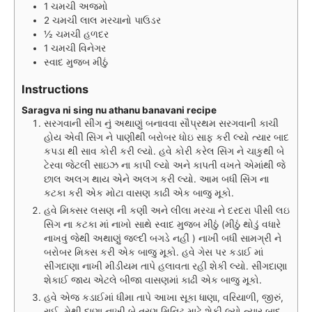
1
ચમચી
અજમો
2
ચમચી
લાલ મરચાનો પાઉડર
½
ચમચી
હળદર
1
ચમચી
વિનેગર
સ્વાદ મુજબ મીઠું
Instructions
Saragva ni sing nu athanu banavani recipe
સરગવાની સીંગ નું અથાણું બનાવવા સૌપ્રથમ સરગવાની કાચી
હોય એવી સિંગ ને પાણીથી બરોબર ધોઇ સાફ કરી લ્યો ત્યાર બાદ
કપડા થી સાવ કોરી કરી લ્યો. હવે કોરી કરેલ સિંગ ને ચાકુથી બે
ટેરવા જેટલી સાઇઝ ના કાપી લ્યો અને કાપતી વખતે એમાંથી જે
છાલ અલગ થાય એને અલગ કરી લ્યો. આમ બધી સિંગ ના
કટકા કરી એક મોટા વાસણ કાઢી એક બાજુ મૂકો.
હવે મિક્સર લસણ ની કણી અને લીલા મરચા ને દરદરા પીસી લઇ
સિંગ ના કટકા માં નાખો સાથે સ્વાદ મુજબ મીઠું (મીઠું થોડું વધારે
નાખવું જેથી અથાણું જલ્દી બગડે નહીં ) નાખી બધી સામગ્રી ને
બરોબર મિક્સ કરી એક બાજુ મૂકો. હવે ગેસ પર કડાઈ માં
સીંગદાણા નાખી મીડીયમ તાપે હલાવતા રહી શેકી લ્યો. સીંગદાણા
શેકાઈ જાય એટલે બીજા વાસણમાં કાઢી એક બાજુ મૂકો.
હવે એજ કડાઈમાં ધીમા તાપે આખા સૂકા ધાણા, વરિયાળી, જીરું,
રાઈ, મેથી દાણા નાખી બે ત્રણ મિનિટ માટે શેકી લ્યો ત્યાર બાદ