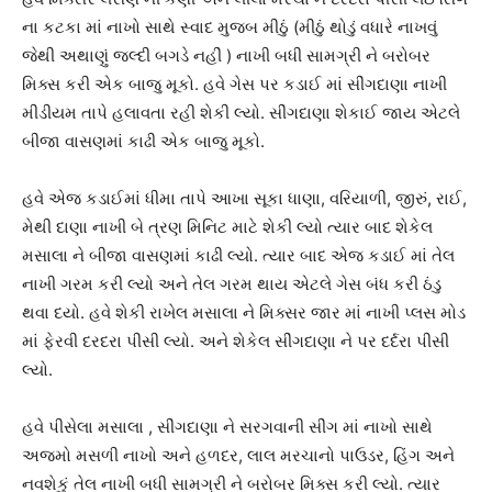
ના કટકા માં નાખો સાથે સ્વાદ મુજબ મીઠું (મીઠું થોડું વધારે નાખવું
જેથી અથાણું જલ્દી બગડે નહીં ) નાખી બધી સામગ્રી ને બરોબર
મિક્સ કરી એક બાજુ મૂકો. હવે ગેસ પર કડાઈ માં સીંગદાણા નાખી
મીડીયમ તાપે હલાવતા રહી શેકી લ્યો. સીંગદાણા શેકાઈ જાય એટલે
બીજા વાસણમાં કાઢી એક બાજુ મૂકો.
હવે એજ કડાઈમાં ધીમા તાપે આખા સૂકા ધાણા, વરિયાળી, જીરું, રાઈ,
મેથી દાણા નાખી બે ત્રણ મિનિટ માટે શેકી લ્યો ત્યાર બાદ શેકેલ
મસાલા ને બીજા વાસણમાં કાઢી લ્યો. ત્યાર બાદ એજ કડાઈ માં તેલ
નાખી ગરમ કરી લ્યો અને તેલ ગરમ થાય એટલે ગેસ બંધ કરી ઠંડુ
થવા દયો. હવે શેકી રાખેલ મસાલા ને મિક્સર જાર માં નાખી પ્લસ મોડ
માં ફેરવી દરદરા પીસી લ્યો. અને શેકેલ સીંગદાણા ને પર દર્દરા પીસી
લ્યો.
હવે પીસેલા મસાલા , સીંગદાણા ને સરગવાની સીંગ માં નાખો સાથે
અજમો મસળી નાખો અને હળદર, લાલ મરચાનો પાઉડર, હિંગ અને
નવશેકું તેલ નાખી બધી સામગ્રી ને બરોબર મિક્સ કરી લ્યો. ત્યાર