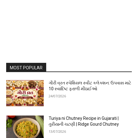
MOST POPULAR
ગૌરી વ્રત સ્પેશિયલ સ્વીટ કલેક્શન: ઉપવાસ માટે
10 સ્વાદિષ્ટ ફરાળી મીઠાઈઓ
24/07/2026
Turiya ni Chutney Recipe in Gujarati |
તુરીયાની ચટણી | Ridge Gourd Chutney
13/07/2026