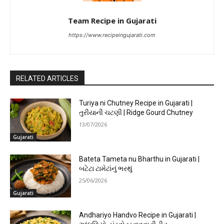
Team Recipe in Gujarati
https://www.recipeingujarati.com
RELATED ARTICLES
Turiya ni Chutney Recipe in Gujarati |
તુરીયાની ચટણી | Ridge Gourd Chutney
13/07/2026
Gujarati
Bateta Tameta nu Bharthu in Gujarati |
બટેટા ટામેટાંનું ભરથું
25/06/2026
Gujarati
Andhariyo Handvo Recipe in Gujarati |