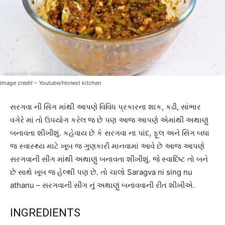
Image credit – Youtube/Honest kitchen
સરગવા ની સિંગ માંથી આપણે વિવિધ પ્રકારના શાક, કઢી, સાંભાર
વગેરે માં તો ઉપયોગ કરેલ જ છે પણ આજ આપણે એમાંથી અથાણું
બનાવતા શીખીશું. કહેવાય છે કે સરગવા ના પાંદ, ફૂલ અને સિંગ બધા
જ સ્વાસ્થ્ય માટે ખૂબ જ ગુણકારી માનવામાં આવે છે આજ આપણે
સરગવાની સીંગ માંથી અથાણું બનાવતા શીખીશું. જે સ્વાદિષ્ટ તો બને
છે સાથે ખૂબ જ હેલ્થી પણ છે. તો ચાલો Saragva ni sing nu
athanu – સરગવાની સીંગ નું અથાણું બનાવવાની રીત શીખીએ.
INGREDIENTS