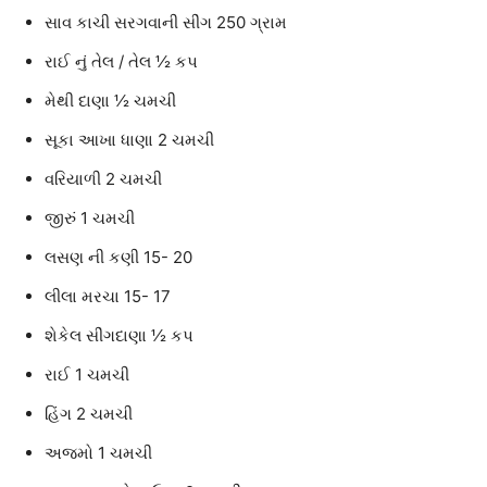
સાવ કાચી સરગવાની સીંગ 250 ગ્રામ
રાઈ નું તેલ / તેલ ½ કપ
મેથી દાણા ½ ચમચી
સૂકા આખા ધાણા 2 ચમચી
વરિયાળી 2 ચમચી
જીરું 1 ચમચી
લસણ ની કણી 15- 20
લીલા મરચા 15- 17
શેકેલ સીંગદાણા ½ કપ
રાઈ 1 ચમચી
હિંગ 2 ચમચી
અજમો 1 ચમચી