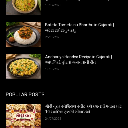
13/07/2026
Bateta Tameta nu Bharthu in Gujarati |
બટેટા ટામેટાંનું ભરથું
25/06/2026
Andhariyo Handvo Recipe in Gujarati |
આંધળિયો હાંડવો બનાવવાની રીત
18/06/2026
POPULAR POSTS
ગૌરી વ્રત સ્પેશિયલ સ્વીટ કલેક્શન: ઉપવાસ માટે
10 સ્વાદિષ્ટ ફરાળી મીઠાઈઓ
24/07/2026