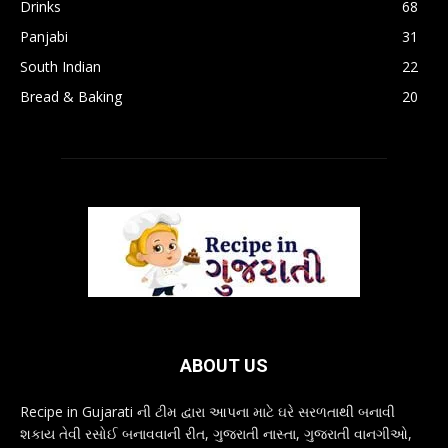
Drinks
68
Panjabi
31
South Indian
22
Bread & Baking
20
ABOUT US
Recipe in Gujarati ની ટીમ દ્વારા આપના માટે ઘરે સરળતાથી બનાવી
શકાય તેવી રસોઈ બનાવવાની રીત, ગુજરાતી નાસ્તા, ગુજરાતી વાનગીઓ,