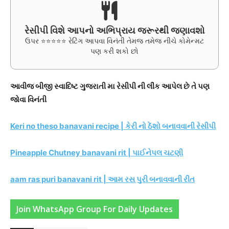
રેસીપી વિશે આપનો અભિપ્રાય જરૂરથી જણાવશો
ઉપર ⭐⭐⭐⭐⭐ રેટિંગ આપવા વિનંતી તેમજ તમેજ નીચે કોમેન્મટ
પણ કરી શકો છો
આવીજ બીજી સ્વાદિષ્ટ ગુજરાતી મા રેસીપી ની લીંક આપેલ છે તે પણ
જોવા વિનંતી
Keri no theso banavani recipe | કેરી નો ઠેંશો બનાવવાની રેસીપી
Pineapple Chutney banavani rit | પાઈનેપલ ચટણી
aam ras puri banavani rit | આમ રસ પુરી બનાવવાની રીત
Join WhatsApp Group For Daily Updates