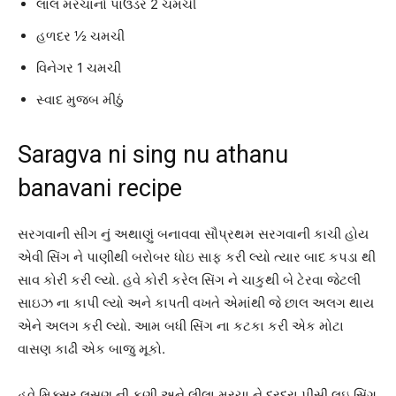
લાલ મરચાનો પાઉડર 2 ચમચી
હળદર ½ ચમચી
વિનેગર 1 ચમચી
સ્વાદ મુજબ મીઠું
Saragva ni sing nu athanu
banavani recipe
સરગવાની સીંગ નું અથાણું બનાવવા સૌપ્રથમ સરગવાની કાચી હોય
એવી સિંગ ને પાણીથી બરોબર ધોઇ સાફ કરી લ્યો ત્યાર બાદ કપડા થી
સાવ કોરી કરી લ્યો. હવે કોરી કરેલ સિંગ ને ચાકુથી બે ટેરવા જેટલી
સાઇઝ ના કાપી લ્યો અને કાપતી વખતે એમાંથી જે છાલ અલગ થાય
એને અલગ કરી લ્યો. આમ બધી સિંગ ના કટકા કરી એક મોટા
વાસણ કાઢી એક બાજુ મૂકો.
હવે મિક્સર લસણ ની કણી અને લીલા મરચા ને દરદરા પીસી લઇ સિંગ