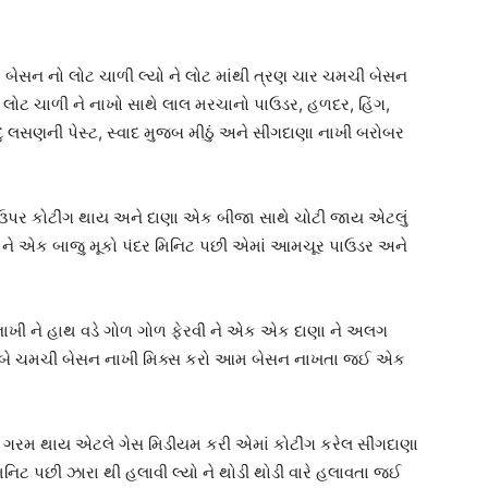
બેસન નો લોટ ચાળી લ્યો ને લોટ માંથી ત્રણ ચાર ચમચી બેસન
 લોટ ચાળી ને નાખો સાથે લાલ મરચાનો પાઉડર, હળદર, હિંગ,
 લસણની પેસ્ટ, સ્વાદ મુજબ મીઠું અને સીંગદાણા નાખી બરોબર
ણા ઉપર કોટીંગ થાય અને દાણા એક બીજા સાથે ચોટી જાય એટલું
ંકી ને એક બાજુ મૂકો પંદર મિનિટ પછી એમાં આમચૂર પાઉડર અને
નાખી ને હાથ વડે ગોળ ગોળ ફેરવી ને એક એક દાણા ને અલગ
 બે ચમચી બેસન નાખી મિક્સ કરો આમ બેસન નાખતા જઈ એક
લ ગરમ થાય એટલે ગેસ મિડીયમ કરી એમાં કોટીંગ કરેલ સીંગદાણા
નિટ પછી ઝારા થી હલાવી લ્યો ને થોડી થોડી વારે હલાવતા જઈ