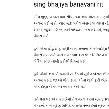
sing bhajiya banavani rit
સીંગ ભુજીયા બનાવવા સૌપ્રથમ એક મોટા વાસણમાં 
અલગ કરી મૂકો ત્યાર બાદ બચેલ બેસન માં ચોખા નો
સંચળ, જીરું પાઉડર, મરી પાઉડર, ગરમ મસાલો, આદુ
મિક્સ કરો
હવે એમાં થોડુ થોડુ પાણી નાખી મસાલા ને સીંગદા
મિક્સ કરી લ્યો અને ત્યાર બાદ દસ પંદર મિનિટ ઢા
બેકિંગ સોડા નાખી ફરીથી મિક્સ કરો
હવે એમાં એક બે ચમચી સાઈડ માં મુકેલ બેસન ની 
અલગ કરતા જાઓ જેવા દાણા ભીના લાગે ફરી એક
એક દાણા ને અલગ અલગ કરી લ્યો
હવે ગેસ પર એક કડાઈમાં તેલ ગરમ કરવા મૂકવું તે
ને નાખો ને બે ત્રણ મિનિટ એમજ તરવા દયો ત્રણ મિ