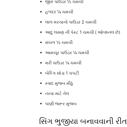
જીરું પાઉડર ½ ચમચી
હળદર ¼ ચમચી
લાલ મરચાનો પાઉડર 2 ચમચી
આદુ લસણ ની પેસ્ટ 1 ચમચી ( ઓપ્શનલ છે)
સંચળ ½ ચમચી
આમચૂર પાઉડર ¼ ચમચી
મરી પાઉડર ¼ ચમચી
બેકિંગ સોડા 1 ચપટી
સ્વાદ મુજબ મીઠું
તરવા માટે તેલ
પાણી જરૂર મુજબ
સિંગ ભુજીયા બનાવવાની રીત