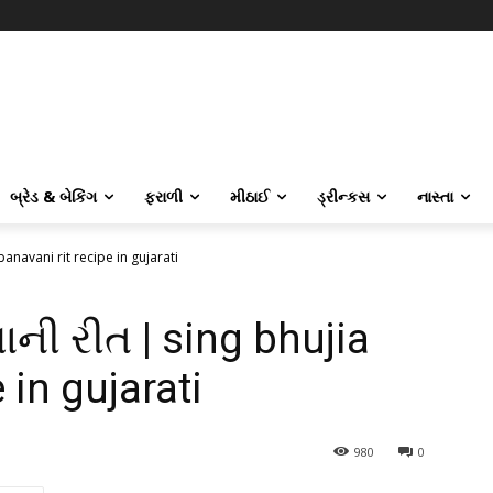
બ્રેડ & બેકિંગ
ફરાળી
મીઠાઈ
ડ્રીન્કસ
નાસ્તા
anavani rit recipe in gujarati
ની રીત | sing bhujia
 in gujarati
980
0