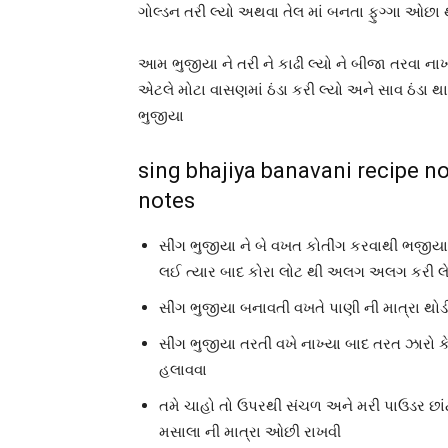
ગોલ્ડન તરી લ્યો અથવા તેલ માં બનતા ફુગ્ગા ઓછા થા
આમ ભુજીયા ને તરી ને કાઢી લ્યો ને બીજા તરવા ના
એટલે મોટા વાસણમાં ઠંડા કરી લ્યો અને સાવ ઠંડા 
ભુજીયા
sing bhajiya banavani recipe not
notes
સીંગ ભુજીયા ને બે વખત કોતીંગ કરવાથી ભજીય
લઈ ત્યાર બાદ કોરા લોટ થી અલગ અલગ કરી લે
સીંગ ભુજીયા બનાવતી વખતે પાણી ની માત્રા થોડ
સીંગ ભુજીયા તરતી વખે નાખ્યા બાદ તરત ઝારો ક
હલાવવા
તમે ચાહો તો ઉપરથી સંચળ અને મરી પાઉડર છાં
મસાલા ની માત્રા ઓછી રાખવી