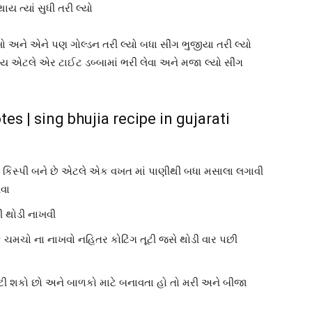
ય ત્યાં સુધી તરી લ્યો
ખો અને એને પણ ગોલ્ડન તરી લ્યો બધા સીંગ ભુજીયા તરી લ્યો
થાય એટલે એર ટાઈટ ડબ્બામાં ભરી લેવા અને મજા લ્યો સીંગ
es | sing bhujia recipe in gujarati
ા કિસ્પી બને છે એટલે એક વખત માં પાણીથી બધા મસાલા લગાવી
વા
ી થોડી નાખવી
ે ચમચો ના નાખવો નહિતર કોટિંગ તૂટી જસે થોડી વાર પછી
ટી શકો છો અને બાળકો માટે બનાવતા હો તો મરી અને બીજા