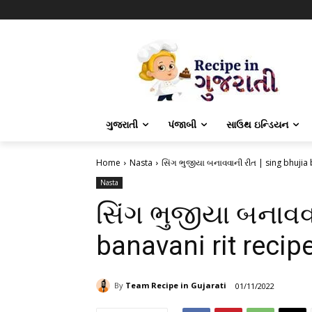
ગુજરાતી
પંજાબી
સાઉથ ઇન્ડિયન
Home
Nasta
સિંગ ભુજીયા બનાવવાની રીત | sing bhujia b
Nasta
સિંગ ભુજીયા બનાવવા
banavani rit recipe
By
Team Recipe in Gujarati
01/11/2022