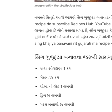
Image credit – Youtube/Recipes Hub
નમસ્તે મિત્રો આજે આપણે સિંગ ભુજીયા બનાવવાની ર
recipe do subscribe Recipes Hub YouTube c
લાગતા હોય છે જેને મસાલા મગફડી, સીંગ ભજીયા 
સુંધી ખાઈ શકો છો અને ઘર માં રહેલ સામગ્રી માં
sing bhajiya banavani rit gujarati ma recipe 
સિંગ ભુજીયા બનાવવા જરૂરી સામગ્
કાચા સીંગદાણા 1 કપ
બેસન ½ કપ
ચોખા નો લોટ 1 ચમચી
હિંગ ¼ ચમચી
ગરમ મસાલો ½ ચમચી