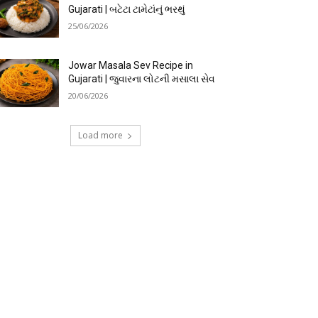
Gujarati | બટેટા ટામેટાંનું ભરથું
25/06/2026
Jowar Masala Sev Recipe in
Gujarati | જુવારના લોટની મસાલા સેવ
20/06/2026
Load more