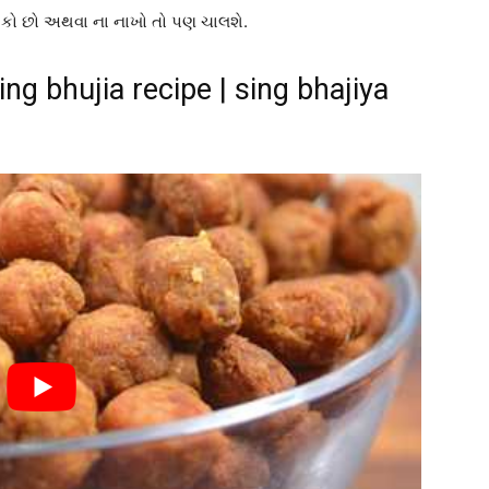
 શકો છો અથવા ના નાખો તો પણ ચાલશે.
sing bhujia recipe | sing bhajiya