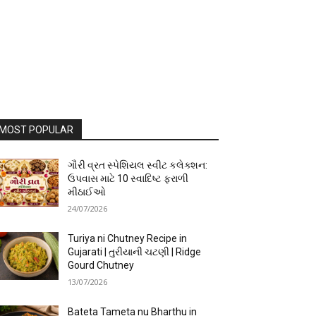
MOST POPULAR
ગૌરી વ્રત સ્પેશિયલ સ્વીટ કલેક્શન:
ઉપવાસ માટે 10 સ્વાદિષ્ટ ફરાળી
મીઠાઈઓ
24/07/2026
Turiya ni Chutney Recipe in
Gujarati | તુરીયાની ચટણી | Ridge
Gourd Chutney
13/07/2026
Bateta Tameta nu Bharthu in