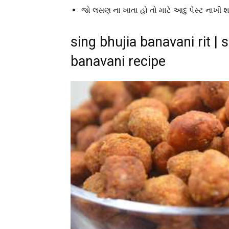
જો લસણ ના ખાતા હો તો માટે આદુ પેસ્ટ નાખી
sing bhujia banavani rit | 
banavani recipe