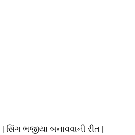
 | સિંગ ભજીયા બનાવવાની રીત |