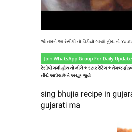
જો તમને આ રેસીપી નો વિડીયો ગમ્યો હોય તો Yo
Join WhatsApp Group For Daily Update
રેસીપી ગમી હોય તો નીચે ⭐ સ્ટાર રેટિંગ ⭐ તેમજ ફ
નીચે આપેલ છે તે અચૂક જુવો
sing bhujia recipe in gujara
gujarati ma