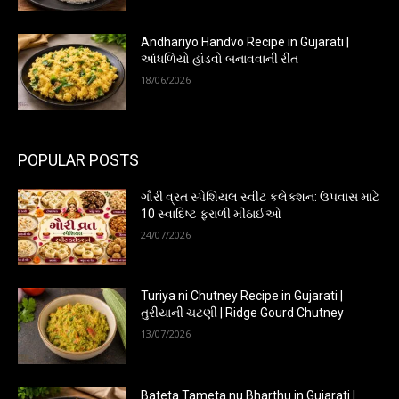
Andhariyo Handvo Recipe in Gujarati |
આંધળિયો હાંડવો બનાવવાની રીત
18/06/2026
POPULAR POSTS
ગૌરી વ્રત સ્પેશિયલ સ્વીટ કલેક્શન: ઉપવાસ માટે
10 સ્વાદિષ્ટ ફરાળી મીઠાઈઓ
24/07/2026
Turiya ni Chutney Recipe in Gujarati |
તુરીયાની ચટણી | Ridge Gourd Chutney
13/07/2026
Bateta Tameta nu Bharthu in Gujarati |