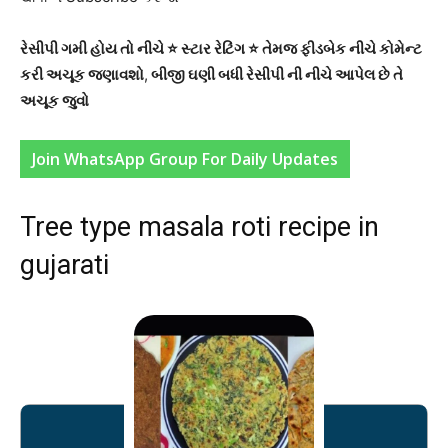
રેસીપી ગમી હોય તો નીચે ⭐ સ્ટાર રેટિંગ ⭐ તેમજ ફીડબેક નીચે કોમેન્ટ
કરી અચૂક જણાવશો
,
બીજી ઘણી બધી રેસીપી ની નીચે આપેલ છે તે
અચૂક જુવો
Join WhatsApp Group For Daily Updates
Tree type masala roti recipe in
gujarati