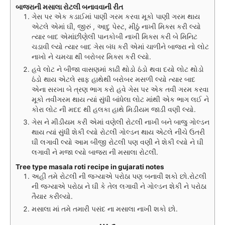
બાજરાની મસાલા રોટલી બનાવવાની રીત
ગેસ પર એક કડાઈમાં પાણી ગરમ કરવા મૂકો પાણી ગરમ થાય
એટલે એમાં ઘી, જીરું , આદુ પેસ્ટ, મીઠું નાખી મિક્સ કરી લ્યો
ત્યાર બાદ એમાંછીણેલી પાનકોબી નાખી મિક્સ કરી બે મિનિટ
ચડાવી લ્યો ત્યાર બાદ ગેસ બંધ કરી એમાં ચાળીને બાજરા નો લોટ
નાખો ને ચમચા થી બરોબર મિક્સ કરી લ્યો.
હવે લોટ ને બીજા વાસણમાં કાઢી થોડો ઠંડો થવા દયો લોટ થોડો
ઠંડો થાય એટલે સાફ હાથેથી બરોબર મસળી લ્યો ત્યાર બાદ
એના સરખા બે ત્રણ ભાગ કરો હવે ગેસ પર એક તવી ગરમ કરવા
મૂકો તવીગરમ થાય ત્યાં સુંધી બાંધેલા લોટ માંથી એક ભાગ લઈ ને
કોરા લોટ ની મદદ થી હલકા હાથે મિડીયમ જાડી વણી લ્યો.
ગેસ ને મીડીયમ કરી એમાં વણેલી રોટલી નાખી બને બાજુ ગોલ્ડન
થાય ત્યાં સુંધી શેકી લ્યો રોટલી ગોલ્ડન થાય એટલે નીચે ઉતરી
ઘી લગાવી લ્યો આમ બીજી રોટલી પણ વણી ને શેકી લ્યો ને ઘી
લગાવી ને મજા લ્યો બાજરા ની મસાલા રોટલી.
Tree type masala roti recipe in gujarati notes
અહી તમે રોટલી ની જગ્યાએ પરોઠા પણ બનાવી શકો છો.રોટલી
ની જગ્યાએ પરોઠા ને ઘી કે તેલ લગાવી ને ગોલ્ડન શેકી ને પરોઠા
તૈયાર કરીલ્યો.
મસાલા માં તમે તમારી પસંદ ના મસાલા નાખી શકો છો.