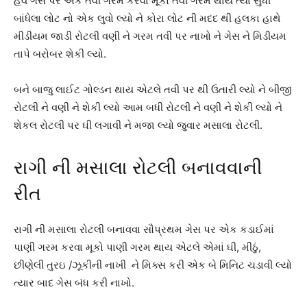
હવે ગેસ પર એક તવી ગરમ કરવા મૂકો તવી ગરમ થાય ત્યાં સુંધી
બાંધેલા લોટ નો એક લુવો લ્યો ને કોરા લોટ ની મદદ થી હલકા હાથે
મીડીયમ જાડી રોટલી વણી ને ગરમ તવી પર નાખો ને ગેસ ને મિડીયમ
તાપે બરોબર શેકી લ્યો.
બને બાજુ લાઈટ ગોલ્ડન થાય એટલે તવી પર થી ઉતારી લ્યો ને બીજી
રોટલી ને વણી ને શેકી લ્યો આમ બધી રોટલી ને વણી ને શેકી લ્યો ને
શેકલ રોટલી પર ઘી લગાવી ને મજા લ્યો જુવાર મસાલા રોટલી.
રાગી ની મસાલા રોટલી બનાવવાની
રીત
રાગી ની મસાલા રોટલી બનાવવા સૌપ્રથમ ગેસ પર એક કડાઈમાં
પાણી ગરમ કરવા મૂકો પાણી ગરમ થાય એટલે એમાં ઘી, મીઠું,
છીણેલી તુરઇ /ઝૂકીની નાખી ને મિક્સ કરી એક બે મિનિટ ચડાવી લ્યો
ત્યાર બાદ ગેસ બંધ કરી નાખો.