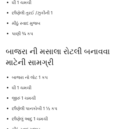
ઘી 1 ચમચી
છીણેલી તુરઈ /ઝુકીની 1
મીઠું સ્વાદ મુજબ
પાણી ¾ કપ
બાજરા ની મસાલા રોટલી બનાવવા
માટેની સામગ્રી
બાજરા નો લોટ 1 કપ
ઘી 1 ચમચી
જીરું 1 ચમચી
છીણેલી પાનકોબી 1 ½ કપ
છીણેલું આદુ 1 ચમચી