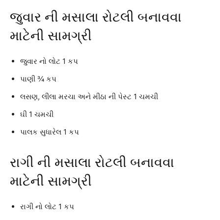
જુવાર ની મસાલા રોટલી બનાવવા
માટેની સામગ્રી
જુવાર નો લોટ 1 કપ
પાણી ¾ કપ
લસણ, લીલા મરચા અને મીઠા ની પેસ્ટ 1 ચમચી
ઘી 1 ચમચી
પાલક સુધારેલ 1 કપ
રાગી ની મસાલા રોટલી બનાવવા
માટેની સામગ્રી
રાગી નો લોટ 1 કપ