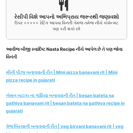
રેસીપી વિશે આપનો અભિપ્રાય જરૂરથી જણાવશો
ઉપર ⭐⭐⭐⭐⭐ રેટિંગ આપવા વિનંતી તેમજ તમેજ નીચે કોમેન્મટ
પણ કરી શકો છો
આવીજ બીજી સ્વાદિષ્ટ Nasta Recipe નીચે આપેલ છે તે પણ જોવા
વિનંતી
મીની પીઝા બનાવવાની રીત | Mini pizza banavani rit | Mini
pizza recipe in gujarati
બેસન બટાકા ના ગાંઠિયા બનાવવાની રીત | besan bateta na
gathiya banavani rit | besan bateta na gathiya recipe in
gujarati
વેજ બિરયાની બનાવવાની રીત | veg biryani banavani rit | veg