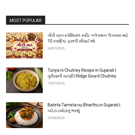
MOST POPULAR
ગૌરી વ્રત સ્પેશિયલ સ્વીટ કલેક્શન: ઉપવાસ માટે
10 સ્વાદિષ્ટ ફરાળી મીઠાઈઓ
24/07/2026
Turiya ni Chutney Recipe in Gujarati |
તુરીયાની ચટણી | Ridge Gourd Chutney
13/07/2026
Bateta Tameta nu Bharthu in Gujarati |
બટેટા ટામેટાંનું ભરથું
25/06/2026