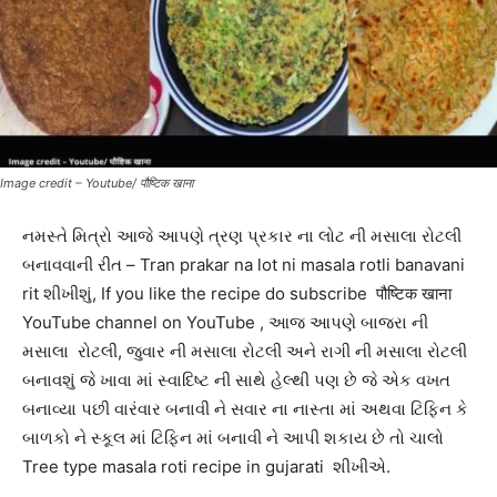
Image credit – Youtube/ पौष्टिक खाना
નમસ્તે મિત્રો આજે આપણે ત્રણ પ્રકાર ના લોટ ની મસાલા રોટલી
બનાવવાની રીત – Tran prakar na lot ni masala rotli banavani
rit શીખીશું, If you like the recipe do subscribe पौष्टिक खाना
YouTube channel on YouTube , આજ આપણે બાજરા ની
મસાલા રોટલી, જુવાર ની મસાલા રોટલી અને રાગી ની મસાલા રોટલી
બનાવશું જે ખાવા માં સ્વાદિષ્ટ ની સાથે હેલ્થી પણ છે જે એક વખત
બનાવ્યા પછી વારંવાર બનાવી ને સવાર ના નાસ્તા માં અથવા ટિફિન કે
બાળકો ને સ્કૂલ માં ટિફિન માં બનાવી ને આપી શકાય છે તો ચાલો
Tree type masala roti recipe in gujarati શીખીએ.