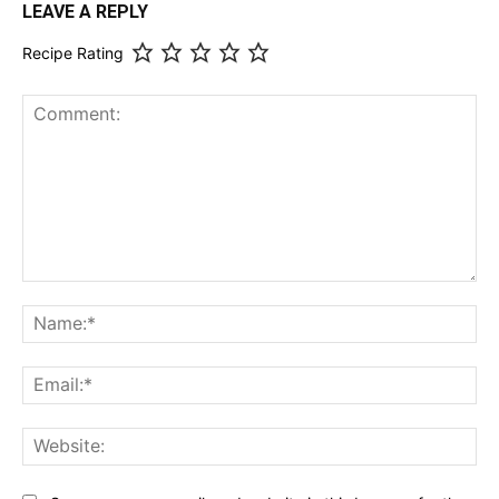
LEAVE A REPLY
Recipe Rating
Comment:
Na
Ema
Web