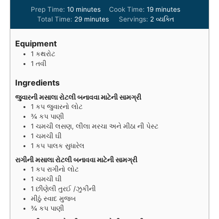
m
m
Prep Time:
10
minutes
Cook Time:
19
minutes
i
m
i
Total Time:
29
minutes
Servings:
2
વ્યક્તિ
n
i
n
u
n
u
Equipment
t
u
t
1 કથરોટ
e
t
e
1 તવી
s
e
s
s
Ingredients
જુવારની મસાલા રોટલી બનાવવા માટેની સામગ્રી
1
કપ
જુવારનો લોટ
¾
કપ
પાણી
1
ચમચી
લસણ, લીલા મરચા અને મીઠા ની પેસ્ટ
1
ચમચી
ઘી
1
કપ
પાલક સુધારેલ
રાગીની મસાલા રોટલી બનાવવા માટેની સામગ્રી
1
કપ
રાગીનો લોટ
1
ચમચી
ઘી
1
છીણેલી તુરઈ /ઝુકીની
મીઠું સ્વાદ મુજબ
¾
કપ
પાણી