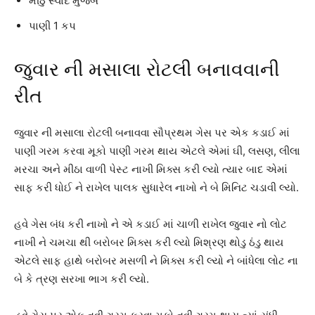
મીઠું સ્વાદ મુજબ
પાણી 1 કપ
જુવાર ની મસાલા રોટલી બનાવવાની
રીત
જુવાર ની મસાલા રોટલી બનાવવા સૌપ્રથમ ગેસ પર એક કડાઈ માં
પાણી ગરમ કરવા મૂકો પાણી ગરમ થાય એટલે એમાં ઘી, લસણ, લીલા
મરચા અને મીઠા વાળી પેસ્ટ નાખી મિક્સ કરી લ્યો ત્યાર બાદ એમાં
સાફ કરી ધોઈ ને રાખેલ પાલક સુધારેલ નાખો ને બે મિનિટ ચડાવી લ્યો.
હવે ગેસ બંધ કરી નાખો ને એ કડાઈ માં ચાળી રાખેલ જુવાર નો લોટ
નાખી ને ચમચા થી બરોબર મિક્સ કરી લ્યો મિશ્રણ થોડુ ઠંડુ થાય
એટલે સાફ હાથે બરોબર મસળી ને મિક્સ કરી લ્યો ને બાંધેલા લોટ ના
બે કે ત્રણ સરખા ભાગ કરી લ્યો.