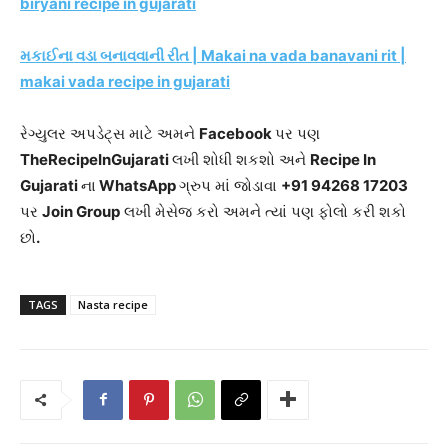
biryani recipe in gujarati
મકાઈના વડા બનાવવાની રીત | Makai na vada banavani rit |
makai vada recipe in gujarati
રેગ્યુલર અપડેટ્સ માટે અમને
Facebook
પર પણ
TheRecipeInGujarati
લખી શોધી શકશો અને
Recipe In
Gujarati
ના
WhatsApp
ગ્રુપ માં જોડાવા
+91 94268 17203
પર
Join Group
લખી મેસેજ કરો અમને ત્યાં પણ ફોલો કરી શકો
છો
.
TAGS
Nasta recipe