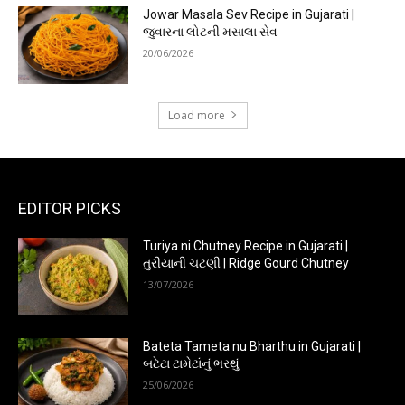
Jowar Masala Sev Recipe in Gujarati |
જુવારના લોટની મસાલા સેવ
20/06/2026
Load more
EDITOR PICKS
Turiya ni Chutney Recipe in Gujarati |
તુરીયાની ચટણી | Ridge Gourd Chutney
13/07/2026
Bateta Tameta nu Bharthu in Gujarati |
બટેટા ટામેટાંનું ભરથું
25/06/2026