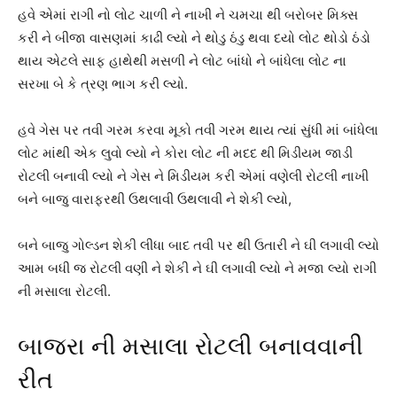
હવે એમાં રાગી નો લોટ ચાળી ને નાખી ને ચમચા થી બરોબર મિક્સ
કરી ને બીજા વાસણમાં કાઢી લ્યો ને થોડુ ઠંડુ થવા દયો લોટ થોડો ઠંડો
થાય એટલે સાફ હાથેથી મસળી ને લોટ બાંધો ને બાંધેલા લોટ ના
સરખા બે કે ત્રણ ભાગ કરી લ્યો.
હવે ગેસ પર તવી ગરમ કરવા મૂકો તવી ગરમ થાય ત્યાં સુંધી માં બાંધેલા
લોટ માંથી એક લુવો લ્યો ને કોરા લોટ ની મદદ થી મિડીયમ જાડી
રોટલી બનાવી લ્યો ને ગેસ ને મિડીયમ કરી એમાં વણેલી રોટલી નાખી
બને બાજુ વારાફરથી ઉથલાવી ઉથલાવી ને શેકી લ્યો,
બને બાજુ ગોલ્ડન શેકી લીધા બાદ તવી પર થી ઉતારી ને ઘી લગાવી લ્યો
આમ બધી જ રોટલી વણી ને શેકી ને ઘી લગાવી લ્યો ને મજા લ્યો રાગી
ની મસાલા રોટલી.
બાજરા ની મસાલા રોટલી બનાવવાની
રીત