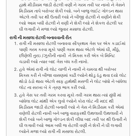
હાથે મીડીયમ જાડી રોટલી વણી ને ગરમ તવી પર નાખો ને ગેસને
મિડીયમ તાપે બરોબર શેકી લ્યો. બને બાજુ લાઈટ ગોલ્ડન થાય
એટલે તવી પર થી ઉતારી લ્યો ને બીજી રોટલી ને વણીને શેકી
લ્યો આમ બધી રોટલી ને વણી ને શેકી લ્યો ને શેકલ રોટલી પર
ઘી લગાવી ને મજા લ્યો જુવાર મસાલા રોટલી.
રાગી ની મસાલા રોટલી બનાવવાની રીત
રાગી ની મસાલા રોટલી બનાવવા સૌપ્રથમ ગેસ પર એક કડાઈમાં
પાણી ગરમ કરવા મૂકો પાણી ગરમ થાય એટલે એમાં ઘી, મીઠું,
છીણેલી તુરઇ /ઝૂકીની નાખી ને મિક્સ કરી એક બે મિનિટ
ચડાવી લ્યો ત્યાર બાદ ગેસ બંધ કરી નાખો.
હવે એમાં રાગી નો લોટ ચાળી ને નાખી ને ચમચા થી બરોબર
મિક્સ કરી ને બીજા વાસણમાં કાઢી લ્યોને થોડુ ઠંડુ થવા દયો લોટ
થોડો ઠંડો થાય એટલે સાફ હાથેથી મસળી ને લોટ બાંધો ને બાંધેલા
લોટ ના સરખા બે કે ત્રણ ભાગ કરી લ્યો.
હવે ગેસ પર તવી ગરમ કરવા મૂકો તવી ગરમ થાય ત્યાં સુંધી માં
બાંધેલા લોટ માંથી એક લુવો લ્યોને કોરા લોટ ની મદદ થી
મિડીયમ જાડી રોટલી બનાવી લ્યો ને ગેસ ને મિડીયમ કરી એમાં
વણેલી રોટલી નાખી બને બાજુ વારાફરથી ઉથલાવી ઉથલાવી ને
શેકી લ્યો બને બાજુ ગોલ્ડન શેકી લીધા બાદ તવી પર થી ઉતારી ને
ઘી લગાવી લ્યો આમ બધી જ રોટલી વણી ને શેકી ને ઘી લગાવી
લ્યોને મજા લ્યો રાગી ની મસાલા રોટલી.