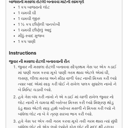
બાજરાની મસાલા રોટલી બનાવવા માટેની સામગ્રી
1
કપ
બાજરાનો લોટ
1
ચમચી
ઘી
1
ચમચી
જીરું
1 ½
કપ
છીણેલી પાનકોબી
1
ચમચી
છીણેલું આદુ
મીઠું સ્વાદ મુજબ
1
કપ
પાણી
Instructions
જુવાર ની મસાલા રોટલી બનાવવાની રીત
જુવાર ની મસાલા રોટલી બનાવવા સૌપ્રથમ ગેસ પર એક કડાઈ
માં પાણી ગરમ કરવા મૂકો પાણી ગરમ થાય એટલે એમાં ઘી,
લસણ, લીલા મરચા અને મીઠા વાળી પેસ્ટ નાખી મિક્સ કરી લ્યો
ત્યાર બાદ એમાં સાફ કરી ધોઈ ને રાખેલ પાલક સુધારેલ નાખો ને
બે મિનિટ ચડાવી લ્યો.
હવે ગેસ બંધ કરી નાખો ને એ કડાઈ માં ચાળી રાખેલ જુવાર નો
લોટ નાખી ને ચમચા થી બરોબર મિક્સ કરી લ્યો મિશ્રણ થોડુ
ઠંડુ થાય એટલે સાફ હાથે બરોબર મસળી ને મિક્સ કરી લ્યો ને
બાંધેલા લોટ ના બે કે ત્રણ સરખા ભાગ કરી લ્યો.
હવે ગેસ પર એક તવી ગરમ કરવા મૂકો તવી ગરમ થાય ત્યાં સુંધી
બાંધેલા લોટ નો એક લુવો લ્યોને કોરા લોટ ની મદદ થી હલકા