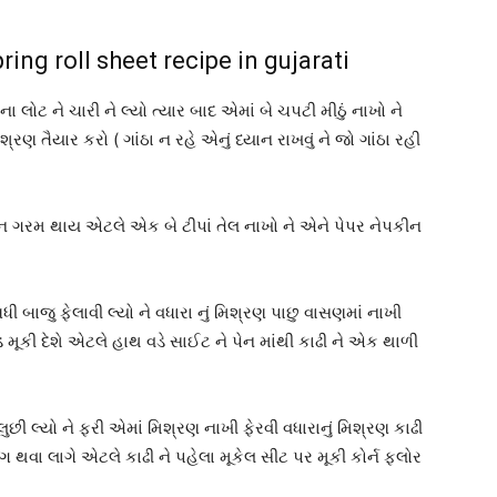
pring roll sheet recipe in gujarati
ા લોટ ને ચારી ને લ્યો ત્યાર બાદ એમાં બે ચપટી મીઠું નાખો ને
શ્રણ તૈયાર કરો ( ગાંઠા ન રહે એનું ધ્યાન રાખવું ને જો ગાંઠા રહી
ન ગરમ થાય એટલે એક બે ટીપાં તેલ નાખો ને એને પેપર નેપકીન
 બાજુ ફેલાવી લ્યો ને વધારા નું મિશ્રણ પાછુ વાસણમાં નાખી
ડ મૂકી દેશે એટલે હાથ વડે સાઈટ ને પેન માંથી કાઢી ને એક થાળી
ુછી લ્યો ને ફરી એમાં મિશ્રણ નાખી ફેરવી વધારાનું મિશ્રણ કાઢી
થવા લાગે એટલે કાઢી ને પહેલા મૂકેલ સીટ પર મૂકી કોર્ન ફ્લોર