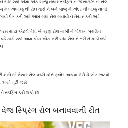
રી ને સીટ લ્યો એમાં એક બાજુ તૈયાર સ્ટફિંગ ને જે સાઇઝ નો રોલ
 મૂકેલ એબાજુ થી રોલ વારો ને બને બાજુ ને અંદર ની બાજુ નાખી
 લગાવી પેક કરી લ્યો આમ બધા રોલ બનાવી ને તૈયાર કરી લ્યો
ગરમ થાય એટલે તેમાં બે ત્રણ રોલ નાખી ને ગોલ્ડન બ્રાઉન
ા વડે કાઢી લ્યો આમ થોડા થોડા કરી બધા રોલ ને તરી ને કાઢી લ્યો
ોલ
શકો છો તૈયાર રોલ વચ્ચે કોર્ન ફ્લોર અથવા મેંદો કે લોટ છાંટવો
 વખતે તૂટી જસે
 ને સ્ટફિંગ કરી શકો છો
| વેજ સ્પ્રિંગ રોલ બનાવવાની રીત