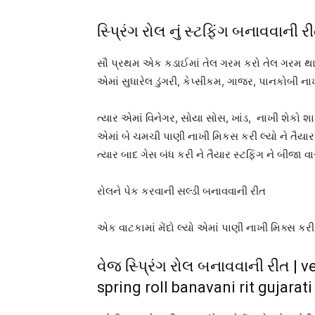
સ્પ્રિંગ રોલ નું સ્ટફિંગ બનાવવાની 
સૌ પ્રથમ એક કડાઈમાં તેલ ગરમ કરો તેલ ગરમ થાય
એમાં સુધારેલ ડુંગરી, કેપ્સીકમ, ગાજર, પાનકોબી ના
ત્યાર એમાં વિનેગર, સોયા સોસ, ખાંડ, નાખી શેકો શાક
એમાં બે ચમચી પાણી નાખી મિકસ કરી લ્યો ને તૈયાર સ
ત્યાર બાદ ગેસ બંધ કરી ને તૈયાર સ્ટફિંગ ને બીજા વ
રોલને પેક કરવાની સલ્ડી બનાવવાની રીત
એક વાટકામાં મેંદો લ્યો એમાં પાણી નાખી મિક્સ કરી લ્ય
વેજ સ્પ્રિંગ રોલ બનાવવાની રીત | v
spring roll banavani rit gujarat