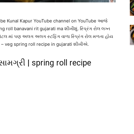
bscribe Kunal Kapur YouTube channel on YouTube આજે
 roll banavani rit gujarati ma શીખીશું. સ્પ્રિંગ રોલ લગ્ન
ોટલ માં પણ અલગ અલગ સ્ટફિંગ વાળા સ્પ્રિંગ રોલ મળતા હોય
– veg spring roll recipe in gujarati શીખીએ.
ામગ્રી | spring roll recipe