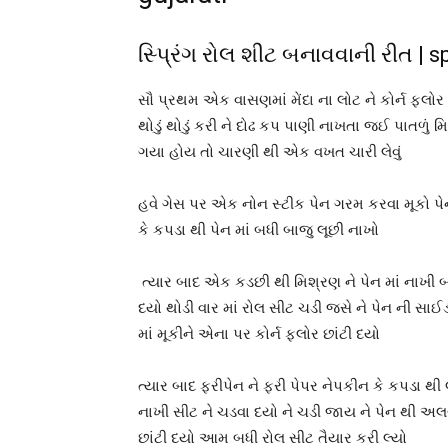
સ્પ્રિંગ રોલ શીટ બનાવવાની રીત | s
સૌ પ્રથમ એક વાસણમાં મેંદા ના લોટ ને કોર્ન ફ્લોર ન
થોડું થોડું કરી ને દોઢ કપ પાણી નાખતા જઈ પાતળું મિ
ગયા હોય તો ચારણી થી એક વખત ચારી લેવું
હવે ગેસ પર એક નોન સ્ટીક પેન ગરમ કરવા મૂકો પે
કે કપડા થી પેન માં બધી બાજુ લૂછી નાખો
ત્યાર બાદ એક કડછી થી મિશ્રણ ને પેન માં નાખી બધી
દયો થોડી વાર માં રોલ સીટ ચડી જસે ને પેન ની સાઈ
માં મૂકીને એના પર કોર્ન ફ્લોર છાંટી દયો
ત્યાર બાદ ફરીપેન ને ફરી પેપર નેપકીન કે કપડા થી લ
નાખી સીટ ને ચડવા દયો ને ચડી જાય ને પેન થી અલગ 
છાંટી દયો આમ બધી રોલ સીટ તૈયાર કરી લ્યો