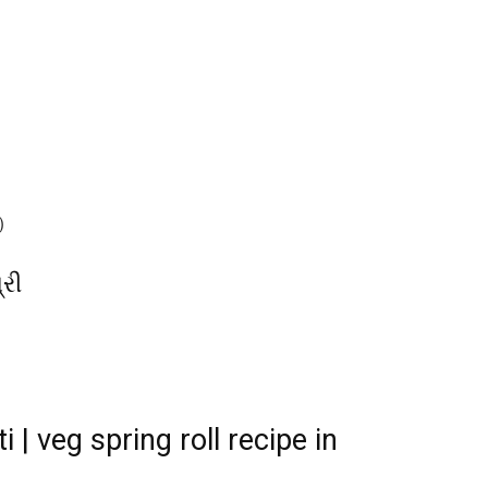
)
્રી
i | veg spring roll recipe in