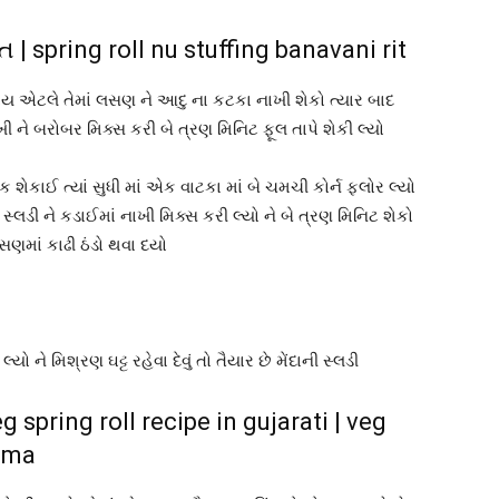
રીત | spring roll nu stuffing banavani rit
 એટલે તેમાં લસણ ને આદુ ના કટકા નાખી શેકો ત્યાર બાદ
ખી ને બરોબર મિક્સ કરી બે ત્રણ મિનિટ ફૂલ તાપે શેકી લ્યો
 શેકાઈ ત્યાં સુધી માં એક વાટકા માં બે ચમચી કોર્ન ફ્લોર લ્યો
્લડી ને કડાઈમાં નાખી મિક્સ કરી લ્યો ને બે ત્રણ મિનિટ શેકો
ાસણમાં કાઢી ઠંડો થવા દયો
ો ને મિશ્રણ ઘટ્ટ રહેવા દેવું તો તૈયાર છે મેંદાની સ્લડી
eg spring roll recipe in gujarati | veg
i ma