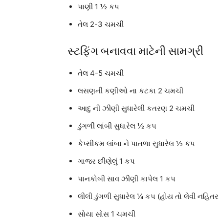
પાણી 1 ½ કપ
તેલ 2-3 ચમચી
સ્ટફિંગ બનાવવા માટેની સામગ્રી
તેલ 4-5 ચમચી
લસણની કણીઓ ના કટકા 2 ચમચી
આદુ ની ઝીણી સુધારેલી કતરણ 2 ચમચી
ડુંગળી લાંબી સુધારેલ ½ કપ
કેપ્સીકમ લાંબા ને પાતળા સુધારેલ ½ કપ
ગાજર છીણેલું 1 કપ
પાનકોબી સાવ ઝીણી કાપેલ 1 કપ
લીલી ડુંગળી સુધારેલ ¼ કપ (હોય તો લેવી નહિતર
સોયા સોસ 1 ચમચી