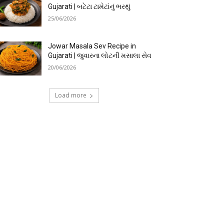
Gujarati | બટેટા ટામેટાંનું ભરથું
25/06/2026
Jowar Masala Sev Recipe in
Gujarati | જુવારના લોટની મસાલા સેવ
20/06/2026
Load more