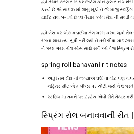
હવે તૈયાર કરેલ સીટ પર છાંટેલ કોર્ન ફ્લોર ને ખંખે
કરવો છે એ સાઇઝ માં લાબુ મૂકો ને જે બાજુ સ્ટફિંગ
ટાઈટ રોલ બનાવો છેલ્લે તૈયાર કરેલ મેંદા ની સલ્ડી
હવે ગેસ પર એક કડાઈમાં તેલ ગરમ કરવા મૂકો તેલ 
રંગના થાય ત્યાં સુધી તરી લ્યો ને તરી લીધા બાદ ઝાર
ને ગરમ ગરમ રોલ સોસ સાથે સર્વ કરો વેજ સ્પ્રિંગ ર
spring roll banavani rit notes
અહી તમે મેંદા ની જગ્યાએ ઘઉં નો લોટ પણ વાપરી 
નહિતર સીટ એક બીજા પર ચોંટી જસે ને ઉખડતી
સ્ટફિંગ માં તમને પસંદ હોય એવી રીતે તૈયાર કરી
સ્પ્રિંગ રોલ બનાવવાની રીત 