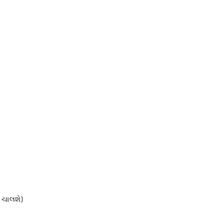
 ચાલશે)