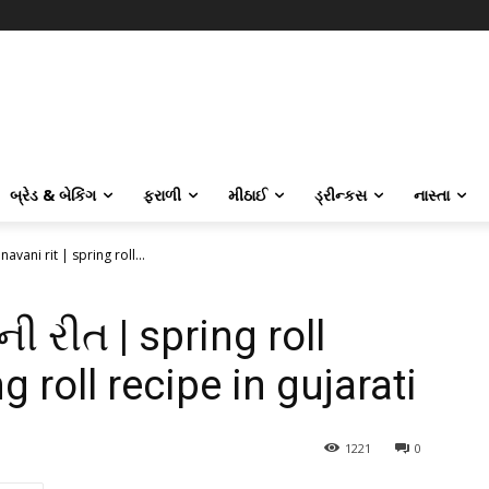
બ્રેડ & બેકિંગ
ફરાળી
મીઠાઈ
ડ્રીન્કસ
નાસ્તા
navani rit | spring roll...
ની રીત | spring roll
g roll recipe in gujarati
1221
0