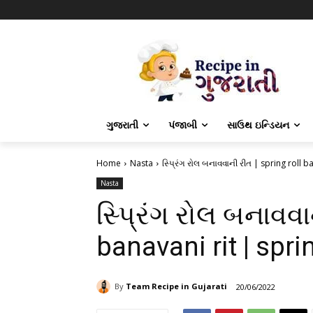
ગુજરાતી
પંજાબી
સાઉથ ઇન્ડિયન
Home
Nasta
સ્પ્રિંગ રોલ બનાવવાની રીત | spring roll ba
Nasta
સ્પ્રિંગ રોલ બનાવવા
banavani rit | sprin
By
Team Recipe in Gujarati
20/06/2022