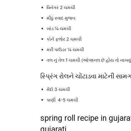
વિનેગર 2 ચમચી
મીઠું સ્વાદ મુજબ
ખાંડ ¼ ચમચી
કોર્ન ફ્લોર 2 ચમચી
મરી પાઉડર ¼ ચમચી
તલ નું તેલ 1 ચમચી (ઓપ્શનલ છે હોય તો નાખવું
સ્પ્રિંગ રોલને ચોંટાડવા માટેની સામગ
મેંદો 3 ચમચી
પાણી 4-5 ચમચી
spring roll recipe in gujarat
gujarati