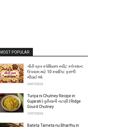
MOST POPULAR
ગૌરી વ્રત સ્પેશિયલ સ્વીટ કલેક્શન:
ઉપવાસ માટે 10 સ્વાદિષ્ટ ફરાળી
મીઠાઈઓ
24/07/2026
Turiya ni Chutney Recipe in
Gujarati | તુરીયાની ચટણી | Ridge
Gourd Chutney
13/07/2026
Bateta Tameta nu Bharthu in