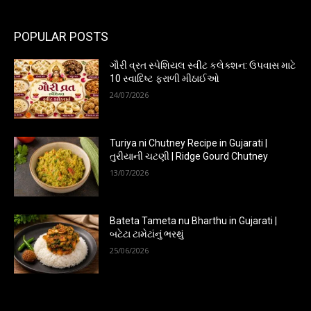
POPULAR POSTS
ગૌરી વ્રત સ્પેશિયલ સ્વીટ કલેક્શન: ઉપવાસ માટે
10 સ્વાદિષ્ટ ફરાળી મીઠાઈઓ
24/07/2026
Turiya ni Chutney Recipe in Gujarati |
તુરીયાની ચટણી | Ridge Gourd Chutney
13/07/2026
Bateta Tameta nu Bharthu in Gujarati |
બટેટા ટામેટાંનું ભરથું
25/06/2026