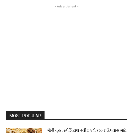
- Advertisment -
MOST POPULAR
ગૌરી વ્રત સ્પેશિયલ સ્વીટ કલેક્શન: ઉપવાસ માટે