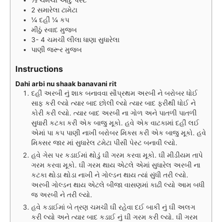
2
સમારેલા ટામેટા
¼
દહીં ¼ કપ
મીઠું સ્વાદ મુજબ
3- 4
ચમચી
લીલા ધાણા સુધારેલા
પાણી જરૂર મુજબ
Instructions
Dahi arbi nu shaak banavani rit
દહીં અરબી નું શાક બનાવવા સૌપ્રથમ અરબી ને બરોબર ધોઈ
સાફ કરી લ્યો ત્યાર બાદ છોલી લ્યો ત્યાર બાદ ફરીથી ધોઈ ને
કોરી કરી લ્યો. ત્યાર બાદ અરબી ના ગોળ અને પાતળી પાતળી
સુધારી કટકા કરી એક બાજુ મૂકો. હવે એક વાટકામાં દહીં લઈ
એમાં પા કપ પાણી નાખી બરોબર મિક્સ કરી એક બાજુ મૂકો. હવે
મિક્સર જાર માં સુધારેલ ટમેટા પીસી પેસ્ટ બનાવી લ્યો.
હવે ગેસ પર કડાઈમાં થોડું ઘી ગરમ કરવા મૂકો. ઘી મીડીયમ તાપે
ગરમ કરવા મૂકો. ઘી ગરમ થાય એટલે એમાં સુધારેલ અરબી ના
કટકા થોડા થોડા નાખી ને ગોલ્ડન થાય ત્યાં સુંધી તરી લ્યો.
અરબી ગોલ્ડન થાય એટલે બીજા વાસણમાં કાઢી લ્યો આમ બધી
જ અરબી ને તરી લ્યો.
હવે કડાઈમાં બે ત્રણ ચમચી ઘી રહેવા દઈ બાકી નું ઘી અલગ
કરી લ્યો અને ત્યાર બાદ કડાઈ નું ઘી ગરમ કરી લ્યો. ઘી ગરમ