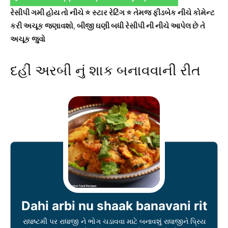
રેસીપી ગમી હોય તો નીચે ⭐ સ્ટાર રેટિંગ ⭐ તેમજ ફીડબેક નીચે કોમેન્ટ
કરી અચૂક જણાવશો
,
બીજી ઘણી બધી રેસીપી ની નીચે આપેલ છે તે
અચૂક જુવો
દહીં અરબી નું શાક બનાવવાની રીત
Dahi arbi nu shaak banavani rit
રાધાષ્ટમી પર રાધાજી ને ભોગ ચડાવવા માટે બનાવશું રાધાજીને પ્રિય