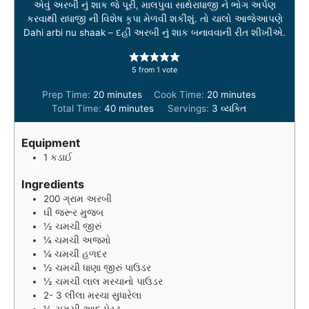
એવું અરબી નું શાક જે પૂરી, માલપુવા સાથેરાધાજી ને ભોગ અર્પણ
કરવાથી રાધાજી ની વિશેષ કૃપા મેળવી શકીશું. તો ચાલો આજેઆપણે
Dahi arbi nu shaak – દહીં અરબી નું શાક બનાવવાની રીત શીખીએ.
5
from 1 vote
m
m
Prep Time:
20
minutes
Cook Time:
20
minutes
i
m
i
Total Time:
40
minutes
Servings:
3
વ્યક્તિ
n
i
n
u
n
u
Equipment
t
u
t
1 કડાઈ
e
t
e
s
e
s
Ingredients
s
200
ગ્રામ
અરબી
ઘી જરૂર મુજબ
½
ચમચી
જીરું
¼
ચમચી
અજમો
¼
ચમચી
હળદર
½
ચમચી
ધાણા જીરું પાઉડર
½
ચમચી
લાલ મરચાનો પાઉડર
2- 3
લીલા મરચા સુધારેલા
½
ચમચી
આદુ પેસ્ટ