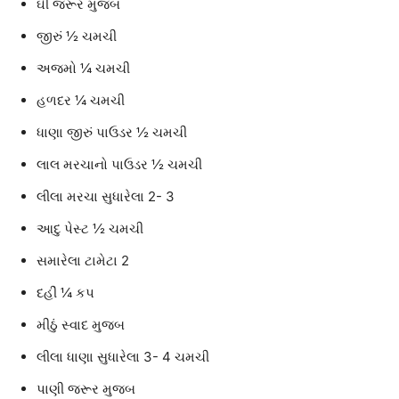
ઘી જરૂર મુજબ
જીરું ½ ચમચી
અજમો ¼ ચમચી
હળદર ¼ ચમચી
ધાણા જીરું પાઉડર ½ ચમચી
લાલ મરચાનો પાઉડર ½ ચમચી
લીલા મરચા સુધારેલા 2- 3
આદુ પેસ્ટ ½ ચમચી
સમારેલા ટામેટા 2
દહીં ¼ કપ
મીઠું સ્વાદ મુજબ
લીલા ધાણા સુધારેલા 3- 4 ચમચી
પાણી જરૂર મુજબ