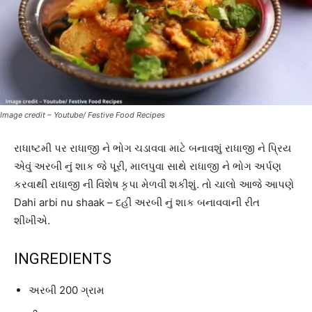
Image credit – Youtube/ Festive Food Recipes
રાધાષ્ટમી પર રાધાજી ને ભોગ ચડાવવા માટે બનાવશું રાધાજી ને પ્રિય
એવું અરબી નું શાક જે પૂરી, માલપુવા સાથે રાધાજી ને ભોગ અર્પણ
કરવાથી રાધાજી ની વિશેષ કૃપા મેળવી શકીશું. તો ચાલો આજે આપણે
Dahi arbi nu shaak – દહીં અરબી નું શાક બનાવવાની રીત
શીખીએ.
INGREDIENTS
અરબી 200 ગ્રામ