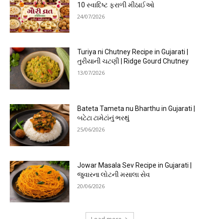
10 સ્વાદિષ્ટ ફરાળી મીઠાઈઓ
24/07/2026
Turiya ni Chutney Recipe in Gujarati |
તુરીયાની ચટણી | Ridge Gourd Chutney
13/07/2026
Bateta Tameta nu Bharthu in Gujarati |
બટેટા ટામેટાંનું ભરથું
25/06/2026
Jowar Masala Sev Recipe in Gujarati |
જુવારના લોટની મસાલા સેવ
20/06/2026