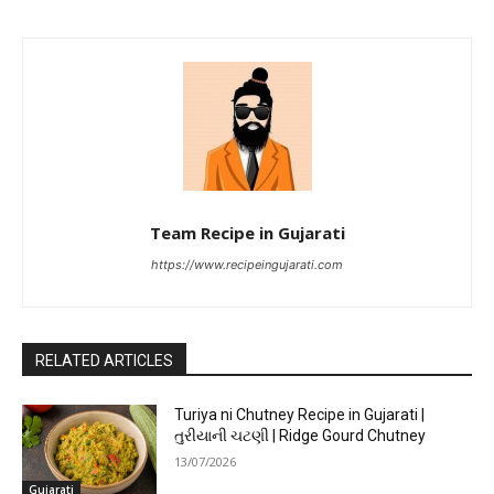
Team Recipe in Gujarati
https://www.recipeingujarati.com
RELATED ARTICLES
Turiya ni Chutney Recipe in Gujarati |
તુરીયાની ચટણી | Ridge Gourd Chutney
13/07/2026
Gujarati