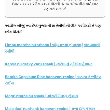
ઉપર ⭐⭐⭐⭐⭐ રેટિંગ આપવા વિનંતી તેમજ તમેજ નીચે કોમેન્મટ
પણ કરી શકો છો
આવીજ બીજી સ્વાદિષ્ટ ગુજરાતી મા રેસીપી ની લીંક આપેલ છે તે પણ
જોવા વિનંતી
Limbu marcha nu athanu | લીંબુ મરચા નું અથાણું બનાવવાની
રેસીપી
Karela nu gravy varu shaak | કારેલા નું ગ્રેવી વાળું શાક
Bataka Capsicum Rice banavani recipe | બટાકા કેપ્સીકમ
રાઈસ
Mogri ringna nu shaak | મોગરી રીંગણા નું શાક
Mula daal nu shaak banavani recipe | મૂળા દાળ નું શાક