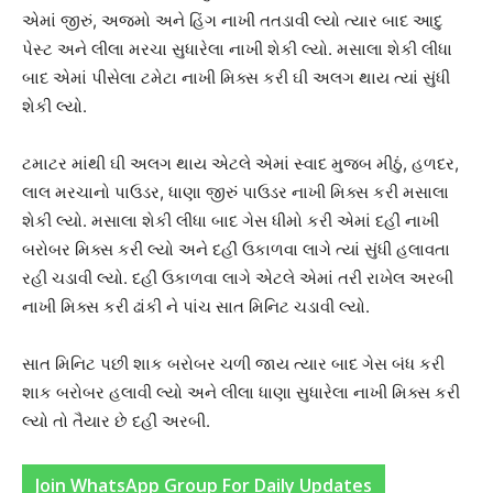
એમાં જીરું, અજમો અને હિંગ નાખી તતડાવી લ્યો ત્યાર બાદ આદુ
પેસ્ટ અને લીલા મરચા સુધારેલા નાખી શેકી લ્યો. મસાલા શેકી લીધા
બાદ એમાં પીસેલા ટમેટા નાખી મિક્સ કરી ઘી અલગ થાય ત્યાં સુંધી
શેકી લ્યો.
ટમાટર માંથી ઘી અલગ થાય એટલે એમાં સ્વાદ મુજબ મીઠું, હળદર,
લાલ મરચાનો પાઉડર, ધાણા જીરું પાઉડર નાખી મિક્સ કરી મસાલા
શેકી લ્યો. મસાલા શેકી લીધા બાદ ગેસ ધીમો કરી એમાં દહીં નાખી
બરોબર મિક્સ કરી લ્યો અને દહીં ઉકાળવા લાગે ત્યાં સુંધી હલાવતા
રહી ચડાવી લ્યો. દહીં ઉકાળવા લાગે એટલે એમાં તરી રાખેલ અરબી
નાખી મિક્સ કરી ઢાંકી ને પાંચ સાત મિનિટ ચડાવી લ્યો.
સાત મિનિટ પછી શાક બરોબર ચળી જાય ત્યાર બાદ ગેસ બંધ કરી
શાક બરોબર હલાવી લ્યો અને લીલા ધાણા સુધારેલા નાખી મિક્સ કરી
લ્યો તો તૈયાર છે દહીં અરબી.
Join WhatsApp Group For Daily Updates