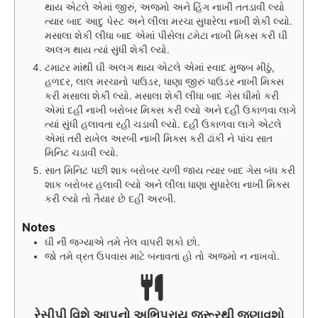
થાય એટલે એમાં જીરું, અજમો અને હિંગ નાખી તતડાવી લ્યો
ત્યાર બાદ આદુ પેસ્ટ અને લીલા મરચા સુધારેલા નાખી શેકી લ્યો.
મસાલા શેકી લીધા બાદ એમાં પીસેલા ટમેટા નાખી મિક્સ કરી ઘી
અલગ થાય ત્યાં સુંધી શેકી લ્યો.
ટમાટર માંથી ઘી અલગ થાય એટલે એમાં સ્વાદ મુજબ મીઠું,
હળદર, લાલ મરચાનો પાઉડર, ધાણા જીરું પાઉડર નાખી મિક્સ
કરી મસાલા શેકી લ્યો. મસાલા શેકી લીધા બાદ ગેસ ધીમો કરી
એમાં દહીં નાખી બરોબર મિક્સ કરી લ્યો અને દહીં ઉકાળવા લાગે
ત્યાં સુંધી હલાવતા રહી ચડાવી લ્યો. દહીં ઉકાળવા લાગે એટલે
એમાં તરી રાખેલ અરબી નાખી મિક્સ કરી ઢાંકી ને પાંચ સાત
મિનિટ ચડાવી લ્યો.
સાત મિનિટ પછી શાક બરોબર ચળી જાય ત્યાર બાદ ગેસ બંધ કરી
શાક બરોબર હલાવી લ્યો અને લીલા ધાણા સુધારેલા નાખી મિક્સ
કરી લ્યો તો તૈયાર છે દહીં અરબી.
Notes
ઘી ની જગ્યાએ તમે તેલ વાપરી શકો છો.
જો તમે વ્રત ઉપવાસ માટે બનાવતા હો તો અજમો ન નાખવો.
રેસીપી વિશે આપનો અભિપ્રાય જરૂરથી જણાવશો