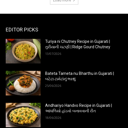
Load more
EDITOR PICKS
Turiya ni Chutney Recipe in Gujarati |
તુરીયાની ચટણી | Ridge Gourd Chutney
13/07/2026
Bateta Tameta nu Bharthu in Gujarati |
બટેટા ટામેટાંનું ભરથું
25/06/2026
Andhariyo Handvo Recipe in Gujarati |
આંધળિયો હાંડવો બનાવવાની રીત
18/06/2026