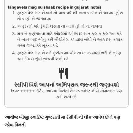
fangavela mag nu shaak recipe in gujarati notes
ફણગાવેલ મગ ને બને તો પાંચ વર્ષ થી નાના બાળક ને આપવા હોય
તો બાફી ને જ આપવા
અહી તમે જો ડુંગરી લસણ ના ખાતા હો તો ના નાખવા
મગ ને ફણગાવવા માટે ઓછામાં ઓછાં છ સાત કલાક પલળવા પડે
ને ત્યાર બાદ ભીનું કરી નીચોવેલ કપડામાં બાંધી ને આઠ દસ કલાક
ગરમ જગ્યાએ મૂકવા પડે
ફણગાવેલ મગ ને તમે ફ્રીઝ માં એર ટાઈટ ડબ્બામાં ભરી ને ત્રણ
ચાર દિવસ સુંધી સાંચવી શકો છો
રેસીપી વિશે આપનો અભિપ્રાય જરૂરથી જણાવશો
ઉપર ⭐⭐⭐⭐⭐ રેટિંગ આપવા વિનંતી તેમજ તમેજ નીચે કોમેન્મટ પણ
કરી શકો છો
આવીજ બીજી સ્વાદિષ્ટ ગુજરાતી મા રેસીપી ની લીંક આપેલ છે તે પણ
જોવા વિનંતી