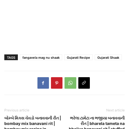
TAGS
fangavela mag nu shaak
Gujarati Recipe
Gujarati Shaak
Previous article
Next article
બોમ્બે મિક્સ ચેવડો બનાવવાની રીત |
ભરેલા ટામેટા ના ભજીયા બનાવવાની
bombay mix banavani rit |
રીત | bharela tameta na
bombay mix recipe in
bhajiya banavani rit | stuffed