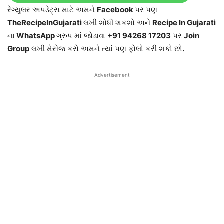
રેગ્યુલર અપડેટ્સ માટે અમને
Facebook
પર પણ
TheRecipeInGujarati
લખી શોધી શકશો અને
Recipe In Gujarati
ના
WhatsApp
ગ્રુપ માં જોડાવા
+91 94268 17203
પર
Join
Group
લખી મેસેજ કરો અમને ત્યાં પણ ફોલો કરી શકો છો
.
Advertisement