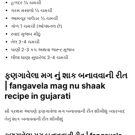
હળદર ½ ચમચી
ગરમ મસાલો ½ ચમચી
આમચૂર પાઉડર ½ ચમચી
ગોળ 1 ચમચી (ઓપ્શનલ છે)
સ્વાદ મુજબ મીઠું
તેલ 3-4 ચમચી
પાણી 2-3 કપ અથવા જરૂર મુજબ
લીલા ધાણા સુધારેલા 3-4 ચમચી
ફણગાવેલા મગ નું શાક બનાવવાની રીત
| fangavela mag nu shaak
recipe in gujarati
સૌ પ્રથમ આપણે ફણગાવેલા મગ બનાવવાની રીત શીખીશું ત્યારબાદ
તેનું શાક બનાવવાની રીત શીખીશું