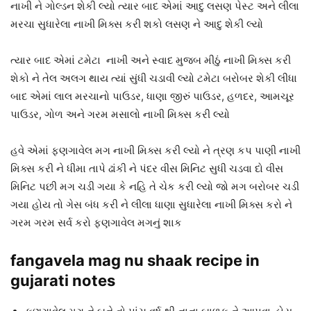
નાખી ને ગોલ્ડન શેકી લ્યો ત્યાર બાદ એમાં આદુ લસણ પેસ્ટ અને લીલા
મરચા સુધારેલા નાખી મિક્સ કરી શકો લસણ ને આદુ શેકી લ્યો
ત્યાર બાદ એમાં ટમેટા નાખી અને સ્વાદ મુજબ મીઠું નાખી મિક્સ કરી
શેકો ને તેલ અલગ થાય ત્યાં સુંધી ચડાવી લ્યો ટમેટા બરોબર શેકી લીધા
બાદ એમાં લાલ મરચાનો પાઉડર, ધાણા જીરું પાઉડર, હળદર, આમચૂર
પાઉડર, ગોળ અને ગરમ મસાલો નાખી મિક્સ કરી લ્યો
હવે એમાં ફણગાવેલ મગ નાખી મિક્સ કરી લ્યો ને ત્રણ કપ પાણી નાખી
મિક્સ કરી ને ધીમા તાપે ઢાંકી ને પંદર વીસ મિનિટ સુધી ચડવા દો વીસ
મિનિટ પછી મગ ચડી ગયા કે નહિ તે ચેક કરી લ્યો જો મગ બરોબર ચડી
ગયા હોય તો ગેસ બંધ કરી ને લીલા ધાણા સુધારેલા નાખી મિક્સ કરો ને
ગરમ ગરમ સર્વ કરો ફણગાવેલ મગનું શાક
fangavela mag nu shaak recipe in
gujarati notes