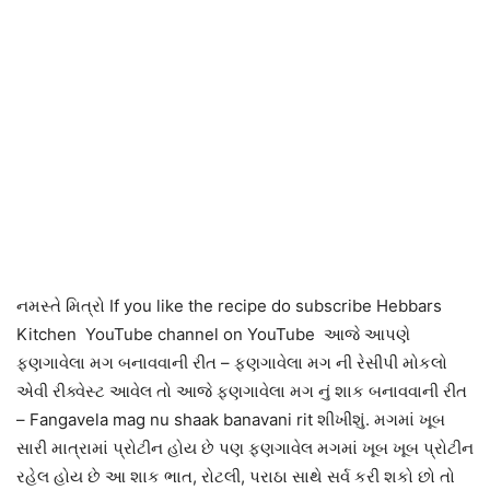
નમસ્તે મિત્રો If you like the recipe do subscribe Hebbars
Kitchen YouTube channel on YouTube આજે આપણે
ફણગાવેલા મગ બનાવવાની રીત – ફણગાવેલા મગ ની રેસીપી મોકલો
એવી રીક્વેસ્ટ આવેલ તો આજે ફણગાવેલા મગ નું શાક બનાવવાની રીત
– Fangavela mag nu shaak banavani rit શીખીશું. મગમાં ખૂબ
સારી માત્રામાં પ્રોટીન હોય છે પણ ફણગાવેલ મગમાં ખૂબ ખૂબ પ્રોટીન
રહેલ હોય છે આ શાક ભાત, રોટલી, પરાઠા સાથે સર્વ કરી શકો છો તો