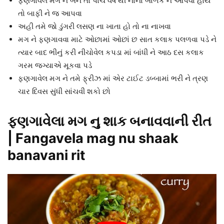
ફણગાવેલ મગ ને બને તો પાંચ વર્ષ થી નાના બાળક ને આપવા હોય
તો બાફી ને જ આપવા
અહી તમે જો ડુંગરી લસણ ના ખાતા હો તો ના નાખવા
મગ ને ફણગાવવા માટે ઓછામાં ઓછાં છ સાત કલાક પલળવા પડે ને
ત્યાર બાદ ભીનું કરી નીચોવેલ કપડા માં બાંધી ને આઠ દસ કલાક
ગરમ જગ્યાએ મૂકવા પડે
ફણગાવેલ મગ ને તમે ફ્રીઝ માં એર ટાઈટ ડબ્બામાં ભરી ને ત્રણ
ચાર દિવસ સુંધી સાંચવી શકો છો
ફણગાવેલા મગ નુ શાક બનાવવાની રીત
| Fangavela mag nu shaak
banavani rit