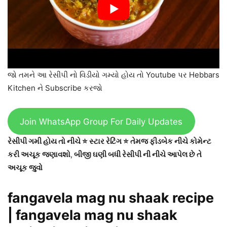
જો તમને આ રેસીપી નો વિડીયો ગમ્યો હોય તો Youtube પર Hebbars
Kitchen ને Subscribe કરજો
Join WhatsApp Group For Daily Updates
રેસીપી ગમી હોય તો નીચે ⭐ સ્ટાર રેટિંગ ⭐ તેમજ ફીડબેક નીચે કોમેન્ટ
કરી અચૂક જણાવશો
,
બીજી ઘણી બધી રેસીપી ની નીચે આપેલ છે તે
અચૂક જુવો
fangavela mag nu shaak recipe
| fangavela mag nu shaak