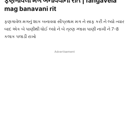
ફણગાવેલા મગ બનાવવાની રીત | fangavela
mag banavani rit
ફણગાવેલ મગનું શાક બનાવવા સૌપ્રથમ મગ ને સાફ કરી ને લ્યો ત્યાર
બાદ એક બે પાણીથી ધોઈ લ્યો ને બે ત્રણ ગ્લાસ પાણી નાખી ને 7-8
કલાક પલાડી રાખો
Advertisement