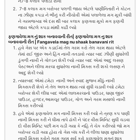
ને7-8 કલાક પલાડી રાખો
7-8 કલાક મગ બરોબર પલળી જાય એટલે પાણીનિતારી ને કોટન
ના ઝીણા કપડા ને ભીનું કરી નીચોવી એમાં પલાળેલા મગ મૂકી બાંધી
ને ગરમજગ્યા એ દસ થી બાર કલાક ફણગવા મૂકો મગ ફણગી
જાય એટલે કપડા માંથી કાઢી લ્યો
ફણગાવેલા મગ નું શાક બનાવવાની રીત| ફણગાવેલા મગ નુ શાક
બનાવવાની રીત | Fangavela mag nu shaak banavani rit
હવે ગેસ પર એક કડાઈમાં તેલ ગરમ કરો તેલ ગરમ થાય એટલે
તેમાં રાઈ જીરુ અને હિંગ નાખી તતડાવો ત્યાર બાદ ઝીણી સુધારેલી
ડુંગળી નાખી ને ગોલ્ડન શેકી લ્યો ત્યાર બાદ એમાં આદુ લસણ
પેસ્ટઅને લીલા મરચા સુધારેલા નાખી મિક્સ કરી શકો લસણ ને
આદુ શેકી લ્યો
ત્યારબાદ એમાં ટમેટા નાખી અને સ્વાદ મુજબ મીઠું નાખી
મિક્સકરી શેકો ને તેલ અલગ થાય ત્યાં સુંધી ચડાવી લ્યો ટમેટા
બરોબર શેકી લીધા બાદ એમાં લાલમરચાનો પાઉડર, ધાણા જીરું
પાઉડર, હળદર,આમચૂર પાઉડર, ગોળ અને ગરમ મસાલો નાખી
મિક્સ કરીલ્યો
હવે એમાં ફણગાવેલ મગ નાખી મિક્સ કરી લ્યો ને ત્રણ કપ પાણી
નાખી મિક્સ કરી ને ધીમા તાપે ઢાંકી ને પંદર વીસ મિનિટ સુધી ચડવા
દો વીસ મિનિટ પછી મગ ચડી ગયા કે નહિ તે ચેક કરીલ્યો જો મગ
બરોબર ચડી ગયા હોય તો ગેસ બંધ કરી ને લીલા ધાણા સુધારેલા
નાખી મિક્સ કરોને ગરમ ગરમ સર્વ કરો ફણગાવેલ મગનું શાક