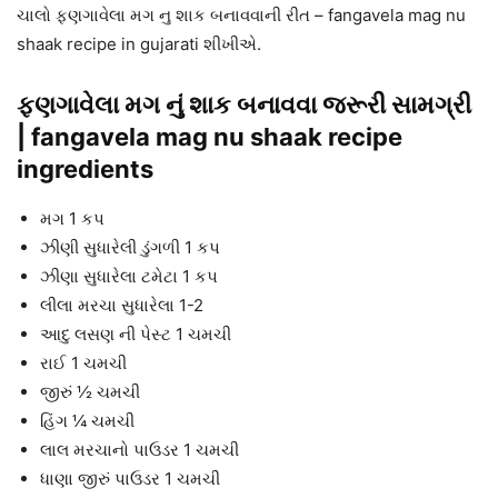
ચાલો ફણગાવેલા મગ નુ શાક બનાવવાની રીત – fangavela mag nu
shaak recipe in gujarati શીખીએ.
ફણગાવેલા મગ નું શાક બનાવવા જરૂરી સામગ્રી
| fangavela mag nu shaak recipe
ingredients
મગ 1 કપ
ઝીણી સુધારેલી ડુંગળી 1 કપ
ઝીણા સુધારેલા ટમેટા 1 કપ
લીલા મરચા સુધારેલા 1-2
આદુ લસણ ની પેસ્ટ 1 ચમચી
રાઈ 1 ચમચી
જીરું ½ ચમચી
હિંગ ¼ ચમચી
લાલ મરચાનો પાઉડર 1 ચમચી
ધાણા જીરું પાઉડર 1 ચમચી