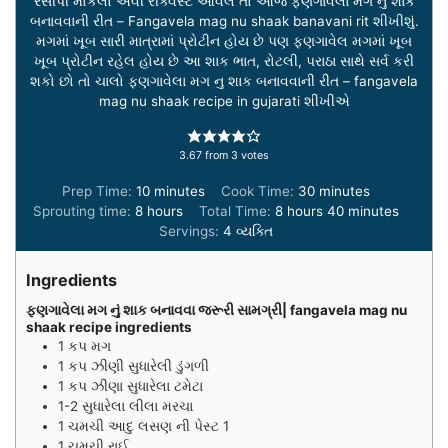
રેસીપી મોકલો એવી રીક્વેસ્ટ આવેલ તો આજે ફણગાવેલા મગ નું શાક
બનાવવાની રીત – Fangavela mag nu shaak banavani rit શીખીશું.
મગમાં ખૂબ સારી માત્રામાં પ્રોટીન હોય છે પણ ફણગાવેલ મગમાં ખૂબ
ખૂબ પ્રોટીન રહેલ હોય છે આ શાક ભાત, રોટલી, પરાઠા સાથે સર્વ કરી
શકો છો તો ચાલો ફણગાવેલા મગ નુ શાક બનાવવાની રીત – fangavela
mag nu shaak recipe in gujarati શીખીએ
3.67
from
3
votes
minutes
minutes
Prep Time:
10
minutes
Cook Time:
30
minutes
hours
hours
minutes
Sprouting time:
8
hours
Total Time:
8
hours
40
minutes
Servings:
4
વ્યક્તિ
Ingredients
ફણગાવેલા મગ નું શાક બનાવવા જરૂરી સામગ્રી| fangavela mag nu
shaak recipe ingredients
1
કપ
મગ
1
કપ
ઝીણી સુધારેલી ડુંગળી
1
કપ
ઝીણા સુધારેલા ટમેટા
1-2
સુધારેલા
લીલા મરચા
1
ચમચી
આદુ લસણ ની પેસ્ટ 1
1
ચમચી
રાઈ