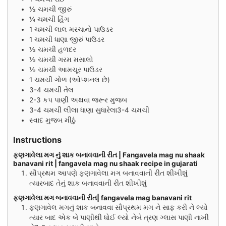
½
ચમચી
જીરું
¼
ચમચી
હિંગ
1
ચમચી
લાલ મરચાનો પાઉડર
1
ચમચી
ધાણા જીરું પાઉડર
½
ચમચી
હળદર
½
ચમચી
ગરમ મસાલો
½
ચમચી
આમચૂર પાઉડર
1
ચમચી
ગોળ (ઓપ્શનલ છે)
3-4
ચમચી
તેલ
2-3
કપ
પાણી અથવા જરૂર મુજબ
3-4
ચમચી
લીલા ધાણા સુધારેલા3-4 ચમચી
સ્વાદ મુજબ મીઠું
Instructions
ફણગાવેલા મગ નું શાક બનાવવાની રીત | Fangavela mag nu shaak
banavani rit | fangavela mag nu shaak recipe in gujarati
સૌપ્રથમ આપણે ફણગાવેલા મગ બનાવવાની રીત શીખીશું
ત્યારબાદ તેનું શાક બનાવવાની રીત શીખીશું
ફણગાવેલા મગ બનાવવાની રીત| fangavela mag banavani rit
ફણગાવેલ મગનું શાક બનાવવા સૌપ્રથમ મગ ને સાફ કરી ને લ્યો
ત્યાર બાદ એક બે પાણીથી ધોઈ લ્યો નેબે ત્રણ ગ્લાસ પાણી નાખી