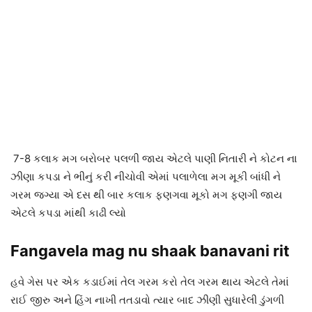
7-8 કલાક મગ બરોબર પલળી જાય એટલે પાણી નિતારી ને કોટન ના
ઝીણા કપડા ને ભીનું કરી નીચોવી એમાં પલાળેલા મગ મૂકી બાંધી ને
ગરમ જગ્યા એ દસ થી બાર કલાક ફણગવા મૂકો મગ ફણગી જાય
એટલે કપડા માંથી કાઢી લ્યો
Fangavela mag nu shaak banavani rit
હવે ગેસ પર એક કડાઈમાં તેલ ગરમ કરો તેલ ગરમ થાય એટલે તેમાં
રાઈ જીરુ અને હિંગ નાખી તતડાવો ત્યાર બાદ ઝીણી સુધારેલી ડુંગળી