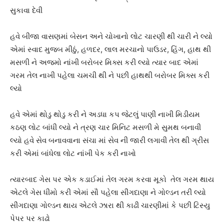
સુકાવા દેવી
હવે બીજા વાસણમાં બેસન અને ચોખાનો લોટ ચારણી થી ચારી ને લ્યો
એમાં સ્વાદ મુજબ મીઠું, હળદર, લાલ મરચાનો પાઉડર, હિંગ, હાથ થી
મસળી ને અજમો નાંખી બરોબર મિક્સ કરી લ્યો ત્યાર બાદ એમાં
ગરમ તેલ નાખી પહેલા ચમચી થી ને પછી હાથથી બરોબર મિક્સ કરી
લ્યો
હવે એમાં થોડુ થોડુ કરી ને અડધા કપ જેટલું પાણી નાખી મિડીયમ
કઠણ લોટ બાંધી લ્યો ને ત્રણ ચાર મિનિટ મસળી મે સુમથ બનાવી
લ્યો હવે સેવ બનાવવાના સંચા માં સેવ ની જારી લગાવી તેલ થી ગ્રીસ
કરી એમાં બાંધેલા લોટ નાંખી પેક કરી નાખો
ત્યારબાદ ગેસ પર એક કડાઈમાં તેલ ગરમ કરવા મૂકો તેલ ગરમ થાય
એટલે ગેસ ધીમો કરી એમાં સૌ પહેલા સીંગદાણા ને ગોલ્ડન તરી લ્યો
સીંગદાણા ગોલ્ડન થાય એટલે ઝારા થી કાઢી ચારણીમાં કે પછી ટિસ્યુ
પેપર પર કાઢો