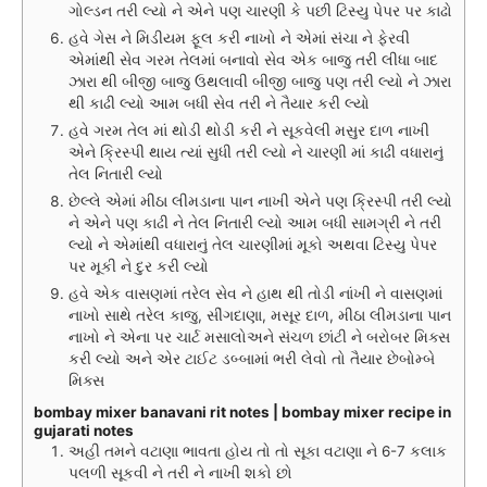
ગોલ્ડન તરી લ્યો ને એને પણ ચારણી કે પછી ટિસ્યુ પેપર પર કાઢો
હવે ગેસ ને મિડીયમ ફૂલ કરી નાખો ને એમાં સંચા ને ફેરવી
એમાંથી સેવ ગરમ તેલમાં બનાવો સેવ એક બાજુ તરી લીધા બાદ
ઝારા થી બીજી બાજુ ઉથલાવી બીજી બાજુ પણ તરી લ્યો ને ઝારા
થી કાઢી લ્યો આમ બધી સેવ તરી ને તૈયાર કરી લ્યો
હવે ગરમ તેલ માં થોડી થોડી કરી ને સૂકવેલી મસુર દાળ નાખી
એને ક્રિસ્પી થાય ત્યાં સુધી તરી લ્યો ને ચારણી માં કાઢી વધારાનું
તેલ નિતારી લ્યો
છેલ્લે એમાં મીઠા લીમડાના પાન નાખી એને પણ ક્રિસ્પી તરી લ્યો
ને એને પણ કાઢી ને તેલ નિતારી લ્યો આમ બધી સામગ્રી ને તરી
લ્યો ને એમાંથી વધારાનું તેલ ચારણીમાં મૂકો અથવા ટિસ્યુ પેપર
પર મૂકી ને દુર કરી લ્યો
હવે એક વાસણમાં તરેલ સેવ ને હાથ થી તોડી નાંખી ને વાસણમાં
નાખો સાથે તરેલ કાજુ, સીંગદાણા, મસૂર દાળ, મીઠા લીમડાના પાન
નાખો ને એના પર ચાર્ટ મસાલોઅને સંચળ છાંટી ને બરોબર મિક્સ
કરી લ્યો અને એર ટાઈટ ડબ્બામાં ભરી લેવો તો તૈયાર છેબોમ્બે
મિક્સ
bombay mixer banavani rit notes | bombay mixer recipe in
gujarati notes
અહી તમને વટાણા ભાવતા હોય તો તો સૂકા વટાણા ને 6-7 કલાક
પલળી સૂકવી ને તરી ને નાખી શકો છો