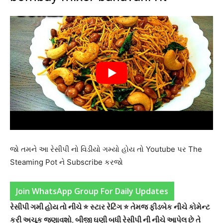
જો તમને આ રેસીપી નો વિડીયો ગમ્યો હોય તો Youtube પર The
Steaming Pot ને Subscribe કરજો
Join WhatsApp Group For Daily Updates
રેસીપી ગમી હોય તો નીચે ⭐ સ્ટાર રેટિંગ ⭐ તેમજ ફીડબેક નીચે કોમેન્ટ
કરી અચૂક જણાવશો
,
બીજી ઘણી બધી રેસીપી ની નીચે આપેલ છે તે