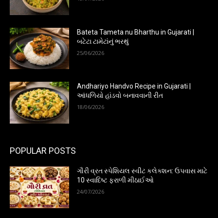
Bateta Tameta nu Bharthu in Gujarati |
બટેટા ટામેટાંનું ભરથું
25/06/2026
Andhariyo Handvo Recipe in Gujarati |
આંધળિયો હાંડવો બનાવવાની રીત
18/06/2026
POPULAR POSTS
ગૌરી વ્રત સ્પેશિયલ સ્વીટ કલેક્શન: ઉપવાસ માટે
10 સ્વાદિષ્ટ ફરાળી મીઠાઈઓ
24/07/2026