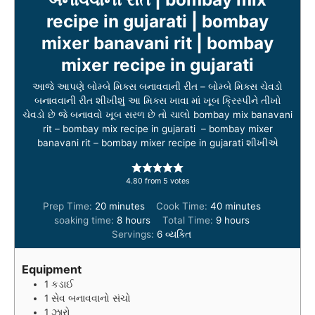
recipe in gujarati | bombay
mixer banavani rit | bombay
mixer recipe in gujarati
આજે આપણે બોમ્બે મિક્સ બનાવવાની રીત – બોમ્બે મિક્સ ચેવડો
બનાવવાની રીત શીખીશું આ મિક્સ ખાવા માં ખૂબ ક્રિસ્પીને તીખો
ચેવડો છે જે બનાવવો ખૂબ સરળ છે તો ચાલો bombay mix banavani
rit – bombay mix recipe in gujarati – bombay mixer
banavani rit – bombay mixer recipe in gujarati શીખીએ
4.80
from
5
votes
m
m
Prep Time:
20
minutes
Cook Time:
40
minutes
i
h
h
i
soaking time:
8
hours
Total Time:
9
hours
n
o
o
n
Servings:
6
વ્યક્તિ
u
u
u
u
t
r
r
t
Equipment
e
s
s
e
1 કડાઈ
s
s
1 સેવ બનાવવાનો સંચો
1 ઝારો