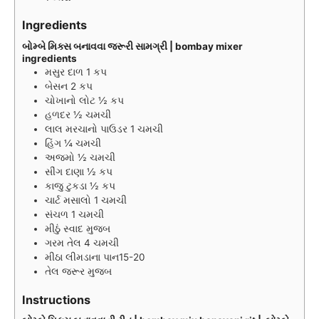
Ingredients
બોમ્બે મિક્સ બનાવવા જરૂરી સામગ્રી | bombay mixer
ingredients
મસુર દાળ 1 કપ
બેસન 2 કપ
ચોખાનો લોટ ½ કપ
હળદર ½ ચમચી
લાલ મરચાનો પાઉડર 1 ચમચી
હિંગ ¼ ચમચી
અજમો ½ ચમચી
સીંગ દાણા ½ કપ
કાજુ ટુકડા ½ કપ
ચાર્ટ મસાલો 1 ચમચી
સંચળ 1 ચમચી
મીઠું સ્વાદ મુજબ
ગરમ તેલ 4 ચમચી
મીઠા લીમડાના પાન15-20
તેલ જરૂર મુજબ
Instructions