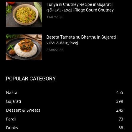
Turiya ni Chutney Recipe in Gujarati |
તુરીયાની ચટણી | Ridge Gourd Chutney
13/07/2026
Bateta Tameta nu Bharthu in Gujarati |
બટેટા ટામેટાંનું ભરથું
25/06/2026
POPULAR CATEGORY
Nasta
455
Gujarati
399
Dessert & Sweets
245
Farali
73
Drinks
68