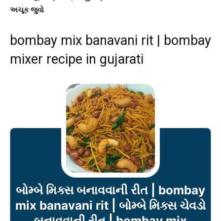
અચૂક જુવો
bombay mix banavani rit | bombay
mixer recipe in gujarati
બોમ્બે મિક્સ બનાવવાની રીત | bombay
mix banavani rit | બોમ્બે મિક્સ ચેવડો
બનાવવાની રીત | bombay mix