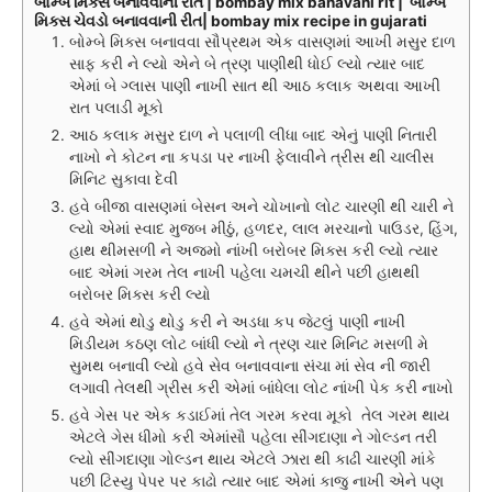
બોમ્બે મિક્સ બનાવવાની રીત | bombay mix banavani rit | બોમ્બે
મિક્સ ચેવડો બનાવવાની રીત| bombay mix recipe in gujarati
બોમ્બે મિક્સ બનાવવા સૌપ્રથમ એક વાસણમાં આખી મસુર દાળ
સાફ કરી ને લ્યો એને બે ત્રણ પાણીથી ધોઈ લ્યો ત્યાર બાદ
એમાં બે ગ્લાસ પાણી નાખી સાત થી આઠ કલાક અથવા આખી
રાત પલાડી મૂકો
આઠ કલાક મસુર દાળ ને પલાળી લીધા બાદ એનું પાણી નિતારી
નાખો ને કોટન ના કપડા પર નાખી ફેલાવીને ત્રીસ થી ચાલીસ
મિનિટ સુકાવા દેવી
હવે બીજા વાસણમાં બેસન અને ચોખાનો લોટ ચારણી થી ચારી ને
લ્યો એમાં સ્વાદ મુજબ મીઠું, હળદર, લાલ મરચાનો પાઉડર, હિંગ,
હાથ થીમસળી ને અજમો નાંખી બરોબર મિક્સ કરી લ્યો ત્યાર
બાદ એમાં ગરમ તેલ નાખી પહેલા ચમચી થીને પછી હાથથી
બરોબર મિક્સ કરી લ્યો
હવે એમાં થોડુ થોડુ કરી ને અડધા કપ જેટલું પાણી નાખી
મિડીયમ કઠણ લોટ બાંધી લ્યો ને ત્રણ ચાર મિનિટ મસળી મે
સુમથ બનાવી લ્યો હવે સેવ બનાવવાના સંચા માં સેવ ની જારી
લગાવી તેલથી ગ્રીસ કરી એમાં બાંધેલા લોટ નાંખી પેક કરી નાખો
હવે ગેસ પર એક કડાઈમાં તેલ ગરમ કરવા મૂકો તેલ ગરમ થાય
એટલે ગેસ ધીમો કરી એમાંસૌ પહેલા સીંગદાણા ને ગોલ્ડન તરી
લ્યો સીંગદાણા ગોલ્ડન થાય એટલે ઝારા થી કાઢી ચારણી માંકે
પછી ટિસ્યુ પેપર પર કાઢો ત્યાર બાદ એમાં કાજુ નાખી એને પણ