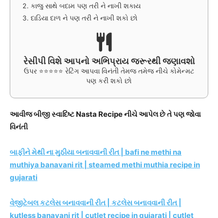
કાજુ સાથે બદામ પણ તરી ને નાખી શકાય
દાડિયા દાળ ને પણ તરી ને નાખી શકો છો
રેસીપી વિશે આપનો અભિપ્રાય જરૂરથી જણાવશો
ઉપર ⭐⭐⭐⭐⭐ રેટિંગ આપવા વિનંતી તેમજ તમેજ નીચે કોમેન્મટ
પણ કરી શકો છો
આવીજ બીજી સ્વાદિષ્ટ Nasta Recipe નીચે આપેલ છે તે પણ જોવા
વિનંતી
બાફીને મેથી ના મુઠીયા બનાવવાની રીત | bafi ne methi na
muthiya banavani rit | steamed methi muthia recipe in
gujarati
વેજીટેબલ કટલેસ બનાવવાની રીત | કટલેસ બનાવવાની રીત |
kutless banavani rit | cutlet recipe in gujarati | cutlet