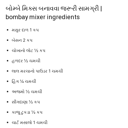
બોમ્બે મિક્સ બનાવવા જરૂરી સામગ્રી |
bombay mixer ingredients
મસુર દાળ 1 કપ
બેસન 2 કપ
ચોખાનો લોટ ½ કપ
હળદર ½ ચમચી
લાલ મરચાનો પાઉડર 1 ચમચી
હિંગ ¼ ચમચી
અજમો ½ ચમચી
સીંગદાણા ½ કપ
કાજુ ટુકડા ½ કપ
ચાર્ટ મસાલો 1 ચમચી