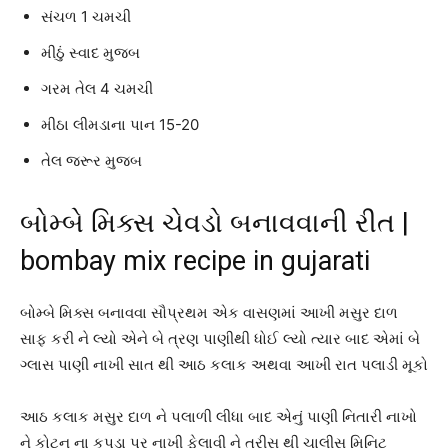
સંચળ 1 ચમચી
મીઠું સ્વાદ મુજબ
ગરમ તેલ 4 ચમચી
મીઠા લીમડાના પાન 15-20
તેલ જરૂર મુજબ
બોમ્બે મિક્સ ચેવડો બનાવવાની રીત |
bombay mix recipe in gujarati
બોમ્બે મિક્સ બનાવવા સૌપ્રથમ એક વાસણમાં આખી મસુર દાળ
સાફ કરી ને લ્યો એને બે ત્રણ પાણીથી ધોઈ લ્યો ત્યાર બાદ એમાં બે
ગ્લાસ પાણી નાખી સાત થી આઠ કલાક અથવા આખી રાત પલાડી મૂકો
આઠ કલાક મસુર દાળ ને પલાળી લીધા બાદ એનું પાણી નિતારી નાખો
ને કોટન ના કપડા પર નાખી ફેલાવી ને ત્રીસ થી ચાલીસ મિનિટ