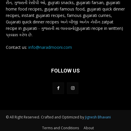
રીત, ગુજરાતી રેસીપી ઓ, gujrati snacks, gujarati farsan, gujarati
home food recipes, gujarati famous food, gujarati quick dinner
recipes, instant gujarati recipes, famous gujarati curries,
Gujarati quick dinner recipes અને બીજી અનેક નેવીન zatpat
recipe in gujarati - ગુજરાતી મા લાવવાનો(gujarati recipe in written)
પ્રયાસ કરેલ છે.
Contact us:
info@naradmooni.com
FOLLOW US
© All Right Reserved. Crafted and Optimized by
Jignesh Bhavani
Terms and Conditions
About