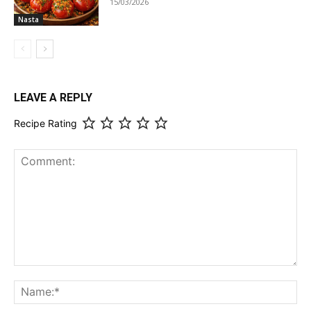
15/03/2026
Nasta
LEAVE A REPLY
Recipe Rating
Comment:
Na