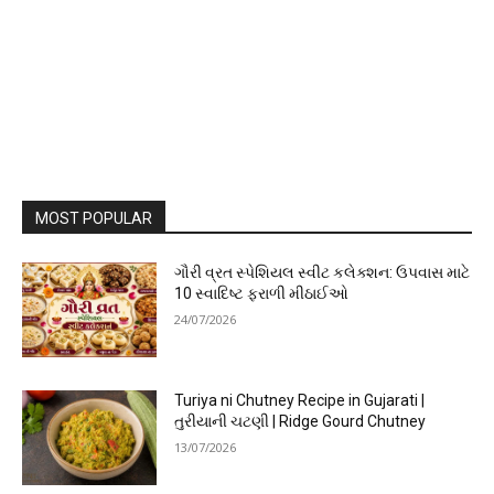
MOST POPULAR
ગૌરી વ્રત સ્પેશિયલ સ્વીટ કલેક્શન: ઉપવાસ માટે
10 સ્વાદિષ્ટ ફરાળી મીઠાઈઓ
24/07/2026
Turiya ni Chutney Recipe in Gujarati |
તુરીયાની ચટણી | Ridge Gourd Chutney
13/07/2026