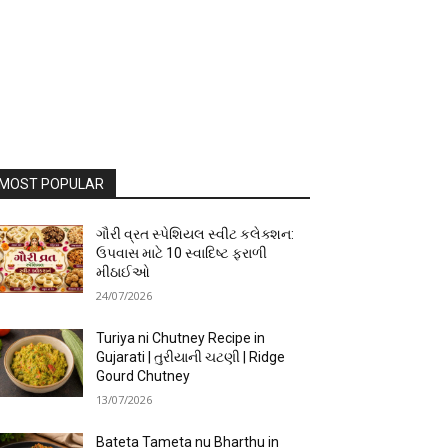
MOST POPULAR
ગૌરી વ્રત સ્પેશિયલ સ્વીટ કલેક્શન:
ઉપવાસ માટે 10 સ્વાદિષ્ટ ફરાળી
મીઠાઈઓ
24/07/2026
Turiya ni Chutney Recipe in
Gujarati | તુરીયાની ચટણી | Ridge
Gourd Chutney
13/07/2026
Bateta Tameta nu Bharthu in