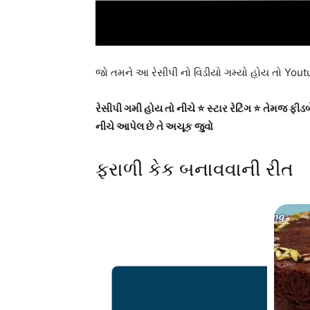
જો તમને આ રેસીપી નો વિડીયો ગમ્યો હોય તો You
રેસીપી ગમી હોય તો નીચે ⭐ સ્ટાર રેટિંગ ⭐ તેમજ ફ
નીચે આપેલ છે તે અચૂક જુવો
ફરાળી કેક બનાવવાની રીત