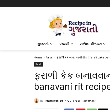
ગુજરાતી
પંજાબી
સાઉથ ઇન્ડિયન
Home
Farali
ફરાળી કેક બનાવવાની રીત | farali cake ban
Farali
ફરાળી કેક બનાવવાની
banavani rit recipe
By
Team Recipe in Gujarati
08/10/2021