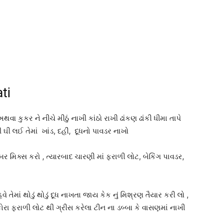
ti
ુકર ને નીચે મીઠું નાખી કાંઠો રાખી ઢાંકણ ઢાંકી ધીમા તાપે
ી લઈ તેમાં ખાંડ, દહીં, દૂધનો પાવડર નાખો
 મિક્સ કરો , ત્યારબાદ ચારણી માં ફરાળી લોટ, બેકિંગ પાવડર,
 તેમાં થોડું થોડું દૂધ નાખતા જાય કેક નું મિશ્રણ તૈયાર કરી લો ,
રા ફરાળી લોટ થી ગ્રીસ કરેલા ટીન ના ડબ્બા કે વાસણમાં નાખી