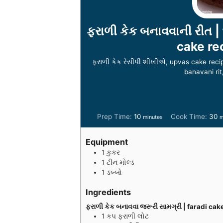
ફરાળી કેક બનાવવાની રીત | 
cake rec
ફરાળી કેક રેસીપી શીખીએ, upvas cake recipe 
banavani rit
m
Prep Time:
10
Cook Time:
30
minutes
m
i
i
n
n
Equipment
u
u
1 કુકર
t
t
1 ટીન મોલ્ડ
e
e
1 ડબ્બો
s
s
Ingredients
ફરાળી કેક બનાવવા જરૂરી સામગ્રી | faradi ca
1
કપ
ફરાળી લોટ