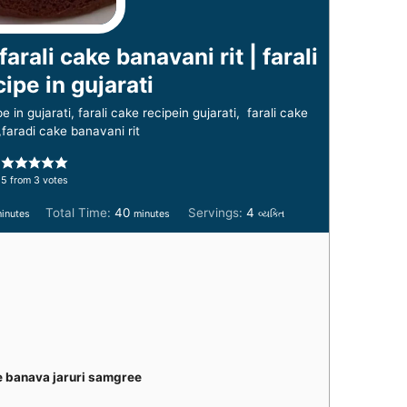
farali cake banavani rit | farali
ipe in gujarati
in gujarati, farali cake recipein gujarati, farali cake
,faradi cake banavani rit
5
from
3
votes
m
m
Total Time:
40
Servings:
4
inutes
minutes
વ્યક્તિ
i
n
u
t
e
s
ke banava jaruri samgree