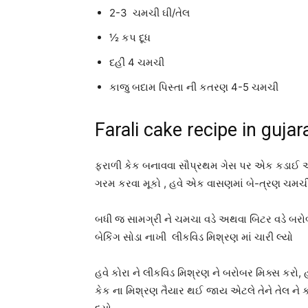
2-3 ચમચી ઘી/તેલ
½ કપ દૂધ
દહીં 4 ચમચી
કાજુ બદામ પિસ્તા ની કતરણ 4-5 ચમચી
Farali cake recipe in gujara
ફરાળી કેક બનાવવા સૌપ્રથમ ગેસ પર એક કડાઈ અથવા ક
ગરમ કરવા મૂકો , હવે એક વાસણમાં બે-ત્રણ ચમચી ઘ
બધી જ સામગ્રી ને ચમચા વડે અથવા બિટર વડે બરોબર
બેકિંગ સોડા નાખી લીકવિડ મિશ્રણ માં ચારી લ્યો
હવે કોરા ને લીકવિડ મિશ્રણ ને બરોબર મિક્સ કરો, હવે
કેક ના મિશ્રણ તૈયાર થઈ જાય એટલે તેને તેલ ને કો