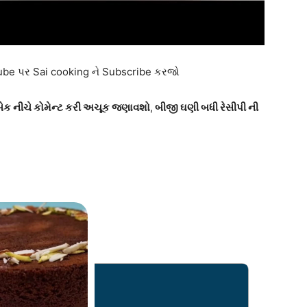
tube પર Sai cooking ને Subscribe કરજો
ીડબેક નીચે કોમેન્ટ કરી અચૂક જણાવશો
,
બીજી ઘણી બધી રેસીપી ની