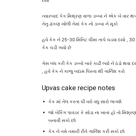
દયો
ત્યારબાદ કેક મિશ્રણ વાળા ડબ્બા ને એક બે વાર થપ
તેનુ ઢાંકણ ખોલી તેમાં કેક નો ડબ્બા ને મૂકો
હવે કેક ને 25-30 મિનિટ ધીમા તાપે ચડવા દયો , 30
કેક ચડી ગયો છે
ગેસ બંધ કરી કેક ડબ્બો બારે કાઢી લ્યો ને ઠંડો થવા
, હવે કેક ને કાજુ બદામ પિસ્તા થી ગાર્નિશ કરો
Upvas cake recipe notes
કેક માં તેલ કરતા ઘી વરો વધુ સારો લાગશે
જો બેકિંગ પાવડર કે સોડા ના ખાતા હો તો મિશ્રણ
બનાવી સકો છો
કેક ને તમે તમારી રીતે ગાર્નિશ કરી સકો છો