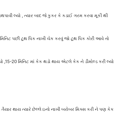
થપાવી લ્યો , ત્યાર બાદ જે કુકર કે કડાઈ ગરમ કરવા મૂકી થી
 મિનિટ પછી ટૂથ પિક નાખી ચેક કરવું જો ટૂથ પિક કોરી આવે તો
 દયો ,15-20 મિનિટ માં કેક થડો થાય એટલે કેક ને ડીમોલ્ડ કરી લ્યો
 તૈયાર થાય ત્યારે છેલ્લે ઇનો નાખી બરોબર મિક્સ કરી ને પણ કેક