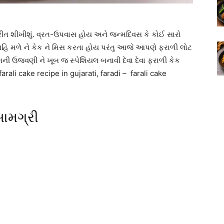
ીત શીખીશું. વ્રત-ઉપવાસ હોય અને જન્મદિવસ કે કોઈ સારો
ા નહિ મળે ને કેક ને મિસ કરતા હોય પરંતુ આજે આપણે ફરાળી લોટ
ંગની ઉજવણી ને ખૂબ જ સ્પેશિયલ બનાવી દેવા દેવા ફરાળી કેક
arali cake recipe in gujarati, faradi – farali cake
ામગ્રી