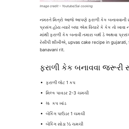
Image credit – Youtube/Sai cooking
નમસ્તે મિત્રો આજે આપણે ફરાળી કેક બનાવવાની ર
પ્રસંગ હોય ત્યારે બધા એમ વિચારે કે કેક તો ખાવ
માંથી ફરાળી કેક બનાવી તમારા બર્થ ડે અથવા પ્રસ
રેસીપી શીખીએ, upvas cake recipe in gujarati, f
banavani rit.
ફરાળી કેક બનાવવા જરૂરી સ
ફરાળી લોટ 1 કપ
મિલ્ક પાવડર 2-3 ચમચી
⅔ કપ ખાંડ
બેકિંગ પાઉડર 1 ચમચી
બેકિંગ સોડા ½ ચમચી