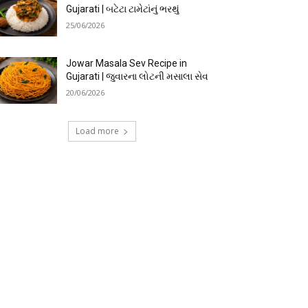
Gujarati | બટેટા ટામેટાંનું ભરથું
25/06/2026
Jowar Masala Sev Recipe in
Gujarati | જુવારના લોટની મસાલા સેવ
20/06/2026
Load more