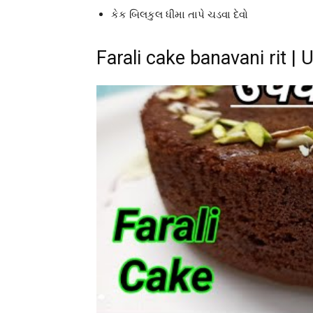
કેક બિલકુલ ધીમા તાપે ચડવા દેવો
Farali cake banavani rit | 