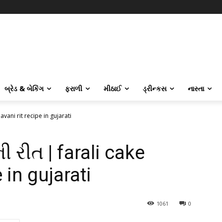
બ્રેડ & બેકિંગ
ફરાળી
મીઠાઈ
ડ્રીન્કસ
નાસ્તા
avani rit recipe in gujarati
 રીત | farali cake
 in gujarati
1061
0