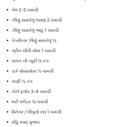
તેલ 2-3 ચમચી
ઝીણું સમારેલું લસણ 2 ચમચી
ઝીણું સમારેલું આદુ 1 ચમચી
કેપ્સીકમ ઝીણું સમારેલું ½
ગ્રીન ચીલી સોસ 1 ચમચી
પાલક ની પ્યુરી ¼ કપ
ડાર્ક સોયાસોસ ½ ચમચી
પાણી ½ કપ
કોર્ન ફ્લોર 3-4 ચમચી
મરી પાઉડર ¼ ચમચી
વિનેગર / લીંબુનો રસ 1 ચમચી
મીઠું સ્વાદ મુજબ