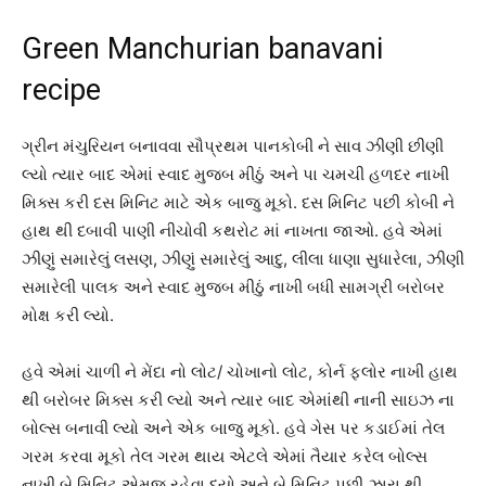
Green Manchurian banavani
recipe
ગ્રીન મંચુરિયન બનાવવા સૌપ્રથમ પાનકોબી ને સાવ ઝીણી છીણી
લ્યો ત્યાર બાદ એમાં સ્વાદ મુજબ મીઠું અને પા ચમચી હળદર નાખી
મિક્સ કરી દસ મિનિટ માટે એક બાજુ મૂકો. દસ મિનિટ પછી કોબી ને
હાથ થી દબાવી પાણી નીચોવી કથરોટ માં નાખતા જાઓ. હવે એમાં
ઝીણું સમારેલું લસણ, ઝીણું સમારેલું આદુ, લીલા ધાણા સુધારેલા, ઝીણી
સમારેલી પાલક અને સ્વાદ મુજબ મીઠું નાખી બધી સામગ્રી બરોબર
મોક્ષ કરી લ્યો.
હવે એમાં ચાળી ને મેંદા નો લોટ/ ચોખાનો લોટ, કોર્ન ફ્લોર નાખી હાથ
થી બરોબર મિક્સ કરી લ્યો અને ત્યાર બાદ એમાંથી નાની સાઇઝ ના
બોલ્સ બનાવી લ્યો અને એક બાજુ મૂકો. હવે ગેસ પર કડાઈમાં તેલ
ગરમ કરવા મૂકો તેલ ગરમ થાય એટલે એમાં તૈયાર કરેલ બોલ્સ
નાખી બે મિનિટ એમજ રહેવા દયો અને બે મિનિટ પછી ઝારા થી