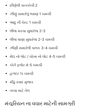
છીણેલી પાનકોબી 2
ઝીણું સમારેલું લસણ 1 ચમચી
આદુ ની પેસ્ટ 1 ચમચી
લીલા મરચા સુધારેલા 2-3
લીલા ધાણા સુધારેલા 2-3 ચમચી
ઝીણી સમારેલી પાલક 3-4 ચમચી
મેંદા નો લોટ / ચોખા નો લોટ 4-5 ચમચી
કોર્ન ફ્લોર 4-5 ચમચી
હળદર ½ ચમચી
મીઠું સ્વાદ મુજબ
તરવા માટે તેલ
મંચુરિયન ના વઘાર માટેની સામગ્રી