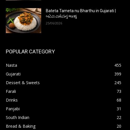
Bateta Tameta nu Bharthu in Gujarati |
બટેટા ટામેટાંનું ભરથું
25/06/2026
POPULAR CATEGORY
Nasta
455
Gujarati
399
Dessert & Sweets
245
Farali
73
Drinks
68
Panjabi
31
South Indian
22
Bread & Baking
20