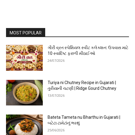
MOST POPULAR
ગૌરી વ્રત સ્પેશિયલ સ્વીટ કલેક્શન: ઉપવાસ માટે
10 સ્વાદિષ્ટ ફરાળી મીઠાઈઓ
24/07/2026
Turiya ni Chutney Recipe in Gujarati |
તુરીયાની ચટણી | Ridge Gourd Chutney
13/07/2026
Bateta Tameta nu Bharthu in Gujarati |
બટેટા ટામેટાંનું ભરથું
25/06/2026