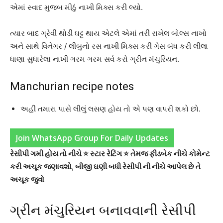
એમાં સ્વાદ મુજબ મીઠું નાખી મિક્સ કરી લ્યો.
ત્યાર બાદ ગ્રેવી થોડી ઘટ્ટ થાય એટલે એમાં તરી રાખેલ બોલ્સ નાખો
અને સાથે વિનેગર / લીંબુનો રસ નાખી મિક્સ કરી ગેસ બંધ કરી લીલા
ધાણા સુધારેલા નાખી ગરમ ગરમ સર્વ કરો ગ્રીન મંચુરિયન.
Manchurian recipe notes
અહી તમારા પાસે લીલું લસણ હોય તો એ પણ વાપરી શકો છો.
Join WhatsApp Group For Daily Updates
રેસીપી ગમી હોય તો નીચે ⭐ સ્ટાર રેટિંગ ⭐ તેમજ ફીડબેક નીચે કોમેન્ટ
કરી અચૂક જણાવશો
,
બીજી ઘણી બધી રેસીપી ની નીચે આપેલ છે તે
અચૂક જુવો
ગ્રીન મંચુરિયન બનાવવાની રેસીપી