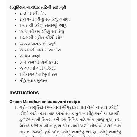
મંચુરિયન ના વઘાર માટેની સામગ્રી
2-3
ચમચી
તેલ
2
ચમચી
ઝીણું સમારેલું લસણ
1
ચમચી
ઝીણું સમારેલું આદુ
½
કેપ્સીકમ ઝીણું સમારેલું
1
ચમચી
ગ્રીન ચીલી સોસ
¼
કપ
પાલક ની પ્યુરી
½
ચમચી
ડાર્ક સોયાસોસ
½
કપ
પાણી
3-4
ચમચી
કોર્ન ફ્લોર
¼
ચમચી
મરી પાઉડર
1
વિનેગર / લીંબુનો રસ
મીઠું સ્વાદ મુજબ
Instructions
Green Manchurian banavani recipe
ગ્રીન મંચુરિયન બનાવવા સૌપ્રથમ પાનકોબી ને સાવ ઝીણી
છીણી લ્યો ત્યાર બાદ એમાં સ્વાદ મુજબ મીઠું અને પા ચમચી
હળદર નાખી મિક્સ કરી દસ મિનિટ માટે એક બાજુ મૂકો. દસ
મિનિટ પછી કોબી ને હાથ થી દબાવી પાણી નીચોવી કથરોટ માં
નાખતા જાઓ. હવે એમાં ઝીણું સમારેલું લસણ, ઝીણું સમારેલું