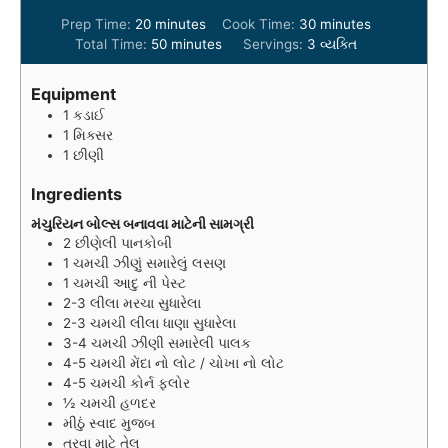
m
m
Prep Time:
20
minutes
Cook Time:
30
minutes
i
m
i
Total Time:
50
minutes
Servings:
3
વ્યક્તિ
n
i
n
u
n
u
Equipment
t
u
t
1 કડાઈ
e
t
e
1 મિક્સર
s
e
s
1 છીણી
s
Ingredients
મંચુરિયન બોલ્સ બનાવવા માટેની સામગ્રી
2
છીણેલી પાનકોબી
1
ચમચી
ઝીણું સમારેલું લસણ
1
ચમચી
આદુ ની પેસ્ટ
2-3
લીલા મરચા સુધારેલા
2-3
ચમચી
લીલા ધાણા સુધારેલા
3-4
ચમચી
ઝીણી સમારેલી પાલક
4-5
ચમચી
મેંદા નો લોટ / ચોખા નો લોટ
4-5
ચમચી
કોર્ન ફ્લોર
½
ચમચી
હળદર
મીઠું સ્વાદ મુજબ
તરવા માટે તેલ