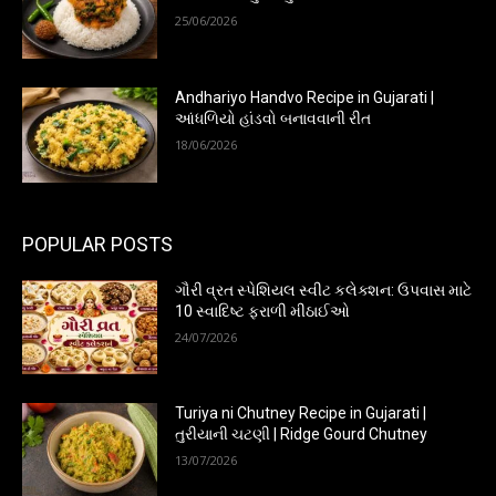
25/06/2026
Andhariyo Handvo Recipe in Gujarati |
આંધળિયો હાંડવો બનાવવાની રીત
18/06/2026
POPULAR POSTS
ગૌરી વ્રત સ્પેશિયલ સ્વીટ કલેક્શન: ઉપવાસ માટે
10 સ્વાદિષ્ટ ફરાળી મીઠાઈઓ
24/07/2026
Turiya ni Chutney Recipe in Gujarati |
તુરીયાની ચટણી | Ridge Gourd Chutney
13/07/2026