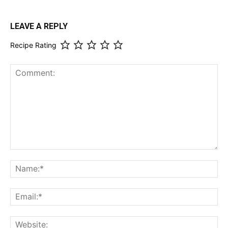
LEAVE A REPLY
Recipe Rating
Comment:
Na
Ema
Web