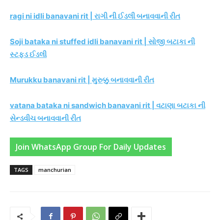
ragi ni idli banavani rit | રાગી ની ઈડલી બનાવવાની રીત
Soji bataka ni stuffed idli banavani rit | સોજી બટાકા ની
સ્ટફ્ડ ઈડલી
Murukku banavani rit | મુરુક્કુ બનાવવાની રીત
vatana bataka ni sandwich banavani rit | વટાણા બટાકા ની
સેન્ડવીચ બનાવવાની રીત
Join WhatsApp Group For Daily Updates
TAGS
manchurian