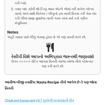
કરી લ્યો.
ત્યાર બાદ ગ્રેવી થોડી ઘટ્ટ થાય એટલે એમાં તરી રાખેલ બોલ્સ
નાખો અને સાથે વિનેગર / લીંબુનો રસ નાખી મિક્સ કરી ગેસ બંધ
કરી લીલા ધાણા સુધારેલા નાખી ગરમ ગરમ સર્વ કરો ગ્રીન
મંચુરિયન.
Notes
અહી તમારા પાસે લીલું લસણ હોય તો એ પણ વાપરી શકો છો.
રેસીપી વિશે આપનો અભિપ્રાય જરૂરથી જણાવશો
ઉપર ⭐⭐⭐⭐⭐ રેટિંગ આપવા વિનંતી તેમજ તમેજ નીચે કોમેન્મટ
પણ કરી શકો છો
આવીજ બીજી સ્વાદિષ્ટ Nasta Recipe નીચે આપેલ છે તે પણ જોવા
વિનંતી
Chukoni banavani rit | ચુકોની બનાવવાની રીત