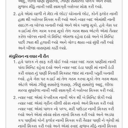
આદુ, લીલા ધાણા સુધારેલા, ઝીણી સમારેલી પાલક અને સ્વાદ
મુજબ મીઠું નાખી બધી સામગ્રી બરોબર મોક્ષ કરી લ્યો.
હવે એમાં ચાળી ને મેંદા નો લોટ/ ચોખાનો લોટ, કોર્ન ફ્લોર નાખી
હાથ થી બરોબર મિક્સ કરી લ્યો અને ત્યાર બાદ એમાંથી નાની
સાઇઝ ના બોલ્સ બનાવી લ્યો અને એક બાજુ મૂકો. હવે ગેસ પર
કડાઈમાં તેલ ગરમ કરવા મૂકો તેલ ગરમ થાય એટલે એમાં તૈયાર
કરેલ બોલ્સ નાખી બે મિનિટ એમજ રહેવા દયો અને બે મિનિટ
પછી ઝારા થી હલાવી લ્યો અને ગોલ્ડ થાય ત્યાં સુંધી તરી લ્યો
અને બીજા વાસણમાં કાઢી લ્યો.
મંચુરિયન ના વઘાર ની રીત
હવે પાલક ને સાફ કરી ધોઈ લ્યો ત્યાર બાદ ગરમ પાણીમાં નાખી
પાંચ મિનિટ રહેવા દયો અને ત્યાર બાદ ઠંડા પાણી માં નાખી ઠંડી
કરી વધારા નું પાણી નિતારી મિક્સર જાર માં નાખી પ્યુરી બનાવી
લ્યો. હવે ગેસ પર કડાઈ માં તેલ ગરમ કરવા મૂકો તેલ ગરમ થાય
એટલે એમાં ઝીણું સમારેલું લસણ, ઝીણું સમારેલું આદુ, લીલા
મરચા સુધારેલા નાખી બધી સામગ્રી ને બરોબર મિક્સ કરી લ્યો.
ત્યાર બાદ એમાં કેપ્સીકમ નાખી એક થી બે મિનિટ શેકી લ્યો
ત્યાર બાદ એમાં ગ્રીન ચીલી સોસ નાખો અને મિક્સ કરી લ્યો
ત્યાર બાદ એમાં પાલક નો પલ્પ, મરી પાઉડર નાખી મિક્સ કરી
લ્યો અને એમાં સોયા સોસ નાખો મિક્સ કરી લ્યો અને અડધા
કપ પાણીમાં કોર્ન ફ્લોર નાખી મિક્સ કરી તૈયાર પાણી ને ગ્રેવી માં
નાખી મિક્સ કરી લ્યો અને એમાં સ્વાદ મુજબ મીઠું નાખી મિક્સ