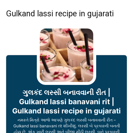
Gulkand lassi recipe in gujarati
ગુલકંદ લસ્સી બનાવવાની રીત |
Gulkand lassi banavani rit |
Gulkand lassi recipe in gujarati
નમસ્તે મિત્રો આજે આપણે ગુલકંદ લસ્સી બનાવવાની રીત –
Gulkand lassi banavani rit શીખીશું. લસ્સી બે પ્રકારની બનતી
હોય છે, એક ખારી લસ્સી અને બીજી મીઠી લસ્સી. બને પ્રકારની