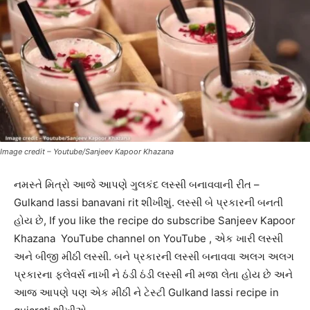
Image credit – Youtube/Sanjeev Kapoor Khazana
નમસ્તે મિત્રો આજે આપણે ગુલકંદ લસ્સી બનાવવાની રીત –
Gulkand lassi banavani rit શીખીશું. લસ્સી બે પ્રકારની બનતી
હોય છે, If you like the recipe do subscribe Sanjeev Kapoor
Khazana YouTube channel on YouTube , એક ખારી લસ્સી
અને બીજી મીઠી લસ્સી. બને પ્રકારની લસ્સી બનાવવા અલગ અલગ
પ્રકારના ફ્લેવર્સ નાખી ને ઠંડી ઠંડી લસ્સી ની મજા લેતા હોય છે અને
આજ આપણે પણ એક મીઠી ને ટેસ્ટી Gulkand lassi recipe in