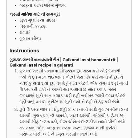
બરફના કટકા જરૂર મુજબ
લસ્સી ગાર્નિશ માટે ની સામગ્રી
સૂકા ગુલાબ ના પાંદડા
પિસ્તાની કતરણ
મલાઈ
ગુલાબ સીરપ
Instructions
ગુલકંદ લસ્સી બનાવવાની રીત | Gulkand lassi banavani rit |
Gulkand lassi recipe in gujarati
ગુલકંદ લસ્સી બનાવવા સૌપ્રથમ દૂધ ગરમ કરી થોડું ઉકાળી
લ્યો ને દૂધ ગરમ થઇ જાય એટલે ગેસ બંધ કરી નાખો ને દૂધ ને
નવશેકું થવા દયો દૂધ નવશેકું થાય એટલે એક ચમચી દહીં નાખી
મિક્સ કરી ઢાંકી ને આખી રાત અથવા છ સાત કલાક ગરમ
જગ્યાએ મૂકો સાત કલાક પછી દહી બરોબર જામી જાય એટલે
દહી વાળુ વાસણ ફ્રીઝ માં મૂકી દયો ને દહી ને ઠંડુ કરી લ્યો.
હવે મિક્સર જાર માં ઠંડુ દહીં 3 કપ નાખો સાથે ગુલાબ સીરપ 2-3
ચમચી, ગુલકંદ 2 -3 ચમચી, ખાંડ1 ચમચી, એલચી પાઉડર ½
ચમચી,મીઠું 1-2 ચપટી, રોઝ એસેન્સ1-2 ટીપાં નાખી પીસી લ્યો
ત્યાર બાદ એમાં બરફ ના કટકા જરૂર મુજબ નાખી ફરીથી
બરોબર પીસી લ્યો ને સ્મૂથ લસ્સી બનાવી લ્યો