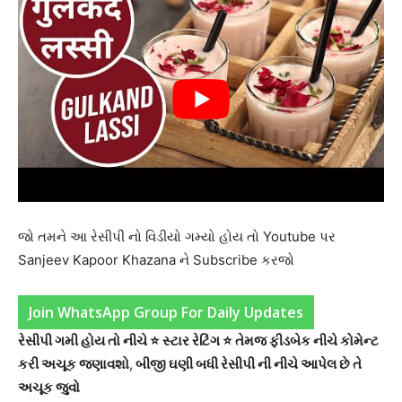
જો તમને આ રેસીપી નો વિડીયો ગમ્યો હોય તો Youtube પર
Sanjeev Kapoor Khazana ને Subscribe કરજો
Join WhatsApp Group For Daily Updates
રેસીપી ગમી હોય તો નીચે ⭐ સ્ટાર રેટિંગ ⭐ તેમજ ફીડબેક નીચે કોમેન્ટ
કરી અચૂક જણાવશો
,
બીજી ઘણી બધી રેસીપી ની નીચે આપેલ છે તે
અચૂક જુવો