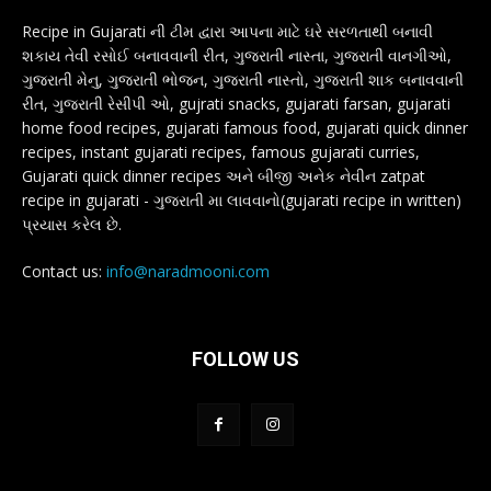
Recipe in Gujarati ની ટીમ દ્વારા આપના માટે ઘરે સરળતાથી બનાવી
શકાય તેવી રસોઈ બનાવવાની રીત, ગુજરાતી નાસ્તા, ગુજરાતી વાનગીઓ,
ગુજરાતી મેનુ, ગુજરાતી ભોજન, ગુજરાતી નાસ્તો, ગુજરાતી શાક બનાવવાની
રીત, ગુજરાતી રેસીપી ઓ, gujrati snacks, gujarati farsan, gujarati
home food recipes, gujarati famous food, gujarati quick dinner
recipes, instant gujarati recipes, famous gujarati curries,
Gujarati quick dinner recipes અને બીજી અનેક નેવીન zatpat
recipe in gujarati - ગુજરાતી મા લાવવાનો(gujarati recipe in written)
પ્રયાસ કરેલ છે.
Contact us:
info@naradmooni.com
FOLLOW US