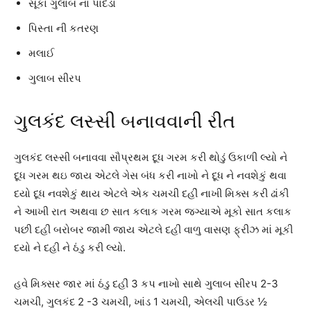
સૂકા ગુલાબ ના પાંદડા
પિસ્તા ની કતરણ
મલાઈ
ગુલાબ સીરપ
ગુલકંદ લસ્સી બનાવવાની રીત
ગુલકંદ લસ્સી બનાવવા સૌપ્રથમ દૂધ ગરમ કરી થોડું ઉકાળી લ્યો ને
દૂધ ગરમ થઇ જાય એટલે ગેસ બંધ કરી નાખો ને દૂધ ને નવશેકું થવા
દયો દૂધ નવશેકું થાય એટલે એક ચમચી દહીં નાખી મિક્સ કરી ઢાંકી
ને આખી રાત અથવા છ સાત કલાક ગરમ જગ્યાએ મૂકો સાત કલાક
પછી દહી બરોબર જામી જાય એટલે દહી વાળુ વાસણ ફ્રીઝ માં મૂકી
દયો ને દહી ને ઠંડુ કરી લ્યો.
હવે મિક્સર જાર માં ઠંડુ દહીં 3 કપ નાખો સાથે ગુલાબ સીરપ 2-3
ચમચી, ગુલકંદ 2 -3 ચમચી, ખાંડ 1 ચમચી, એલચી પાઉડર ½