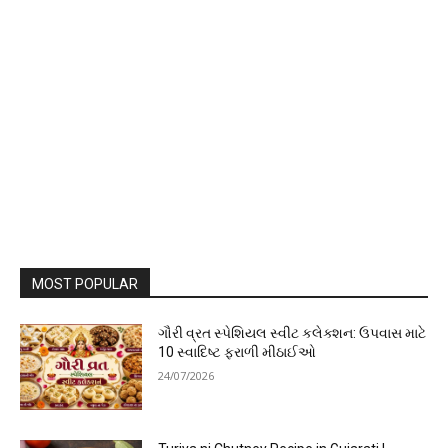
MOST POPULAR
ગૌરી વ્રત સ્પેશિયલ સ્વીટ કલેક્શન: ઉપવાસ માટે
10 સ્વાદિષ્ટ ફરાળી મીઠાઈઓ
24/07/2026