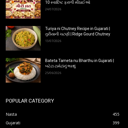
10 સ્વાદિષ્ટ ફરાળી મીઠાઈઓ
24/07/2026
Turiya ni Chutney Recipe in Gujarati |
તુરીયાની ચટણી | Ridge Gourd Chutney
13/07/2026
Bateta Tameta nu Bharthu in Gujarati |
બટેટા ટામેટાંનું ભરથું
25/06/2026
POPULAR CATEGORY
Nasta
455
Gujarati
399