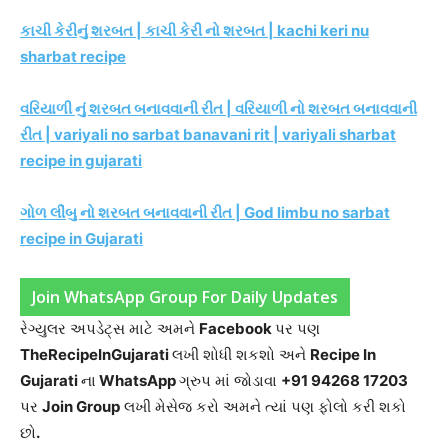
કાચી કેરીનું શરબત | કાચી કેરી નો શરબત | kachi keri nu
sharbat recipe
વરિયાળી નું શરબત બનાવવાની રીત | વરિયાળી નો શરબત બનાવવાની
રીત | variyali no sarbat banavani rit | variyali sharbat
recipe in gujarati
ગોળ લીંબુ નો શરબત બનાવવાની રીત | God limbu no sarbat
recipe in Gujarati
Join WhatsApp Group For Daily Updates
રેગ્યુલર અપડેટ્સ માટે અમને
Facebook
પર પણ
TheRecipeInGujarati
લખી શોધી શકશો અને
Recipe In
Gujarati
ના
WhatsApp
ગ્રુપ માં જોડાવા
+91 94268 17203
પર
Join Group
લખી મેસેજ કરો અમને ત્યાં પણ ફોલો કરી શકો
છો
.