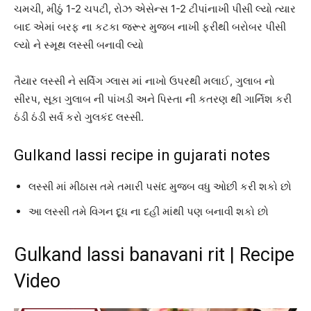
ચમચી, મીઠું 1-2 ચપટી, રોઝ એસેન્સ 1-2 ટીપાંનાખી પીસી લ્યો ત્યાર
બાદ એમાં બરફ ના કટકા જરૂર મુજબ નાખી ફરીથી બરોબર પીસી
લ્યો ને સ્મૂથ લસ્સી બનાવી લ્યો
તૈયાર લસ્સી ને સર્વિગ ગ્લાસ માં નાખો ઉપરથી મલાઈ, ગુલાબ નો
સીરપ, સૂકા ગુલાબ ની પાંખડી અને પિસ્તા ની કતરણ થી ગાર્નિશ કરી
ઠંડી ઠંડી સર્વ કરો ગુલકંદ લસ્સી.
Gulkand lassi recipe in gujarati notes
લસ્સી માં મીઠાસ તમે તમારી પસંદ મુજબ વધુ ઓછી કરી શકો છો
આ લસ્સી તમે વિગન દૂધ ના દહી માંથી પણ બનાવી શકો છો
Gulkand lassi banavani rit | Recipe
Video