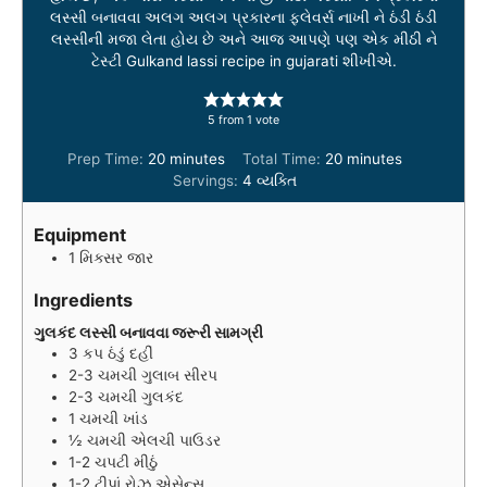
લસ્સી બનાવવા અલગ અલગ પ્રકારના ફ્લેવર્સ નાખી ને ઠંડી ઠંડી
લસ્સીની મજા લેતા હોય છે અને આજ આપણે પણ એક મીઠી ને
ટેસ્ટી Gulkand lassi recipe in gujarati શીખીએ.
5
from 1 vote
m
m
Prep Time:
20
minutes
Total Time:
20
minutes
i
i
Servings:
4
વ્યક્તિ
n
n
u
u
Equipment
t
t
1 મિક્સર જાર
e
e
s
s
Ingredients
ગુલકંદ લસ્સી બનાવવા જરૂરી સામગ્રી
3
કપ
ઠંડું દહીં
2-3
ચમચી
ગુલાબ સીરપ
2-3
ચમચી
ગુલકંદ
1
ચમચી
ખાંડ
½
ચમચી
એલચી પાઉડર
1-2
ચપટી
મીઠું
1-2
ટીપાં
રોઝ એસેન્સ