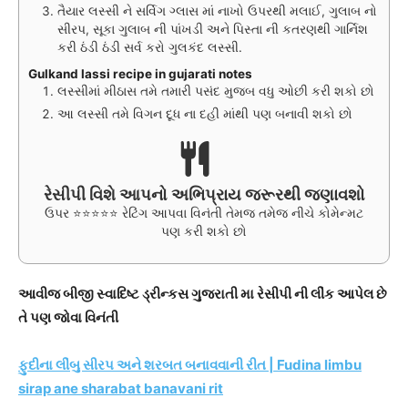
તૈયાર લસ્સી ને સર્વિગ ગ્લાસ માં નાખો ઉપરથી મલાઈ, ગુલાબ નો
સીરપ, સૂકા ગુલાબ ની પાંખડી અને પિસ્તા ની કતરણથી ગાર્નિશ
કરી ઠંડી ઠંડી સર્વ કરો ગુલકંદ લસ્સી.
Gulkand lassi recipe in gujarati notes
લસ્સીમાં મીઠાસ તમે તમારી પસંદ મુજબ વધુ ઓછી કરી શકો છો
આ લસ્સી તમે વિગન દૂધ ના દહી માંથી પણ બનાવી શકો છો
રેસીપી વિશે આપનો અભિપ્રાય જરૂરથી જણાવશો
ઉપર ⭐⭐⭐⭐⭐ રેટિંગ આપવા વિનંતી તેમજ તમેજ નીચે કોમેન્મટ
પણ કરી શકો છો
આવીજ બીજી સ્વાદિષ્ટ ડ્રીન્કસ ગુજરાતી મા રેસીપી ની લીંક આપેલ છે
તે પણ જોવા વિનંતી
ફુદીના લીંબુ સીરપ અને શરબત બનાવવાની રીત | Fudina limbu
sirap ane sharabat banavani rit