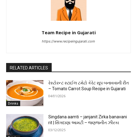
Team Recipe in Gujarati
https://www.recipeingujarati.com
RELATED ARTICLES
રેસ્ટોરન્ટ સ્ટાઈલ ટમેટો કેરેટ સૂપ બનાવવાની રીત
– Tomato Carrot Soup Recipe in Gujarati
04/01/2026
Drinks
Singdana aamti – janjanit Zirka banavani
rit | સિંગદાણા આમટી – જણજનીત ઝીરકા
03/12/2025