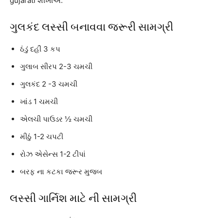
gujarati શીખીએ.
ગુલકંદ લસ્સી બનાવવા જરૂરી સામગ્રી
ઠંડું દહીં 3 કપ
ગુલાબ સીરપ 2-3 ચમચી
ગુલકંદ 2 -3 ચમચી
ખાંડ 1 ચમચી
એલચી પાઉડર ½ ચમચી
મીઠું 1-2 ચપટી
રોઝ એસેન્સ 1-2 ટીપાં
બરફ ના કટકા જરૂર મુજબ
લસ્સી ગાર્નિશ માટે ની સામગ્રી