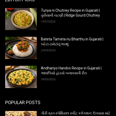
Turiya ni Chutney Recipe in Gujarati |
તુરીયાની ચટણી | Ridge Gourd Chutney
13/07/2026
Bateta Tameta nu Bharthu in Gujarati |
બટેટા ટામેટાંનું ભરથું
25/06/2026
Andhariyo Handvo Recipe in Gujarati |
આંધળિયો હાંડવો બનાવવાની રીત
18/06/2026
POPULAR POSTS
ગૌરી વ્રત સ્પેશિયલ સ્વીટ કલેક્શન: ઉપવાસ માટે