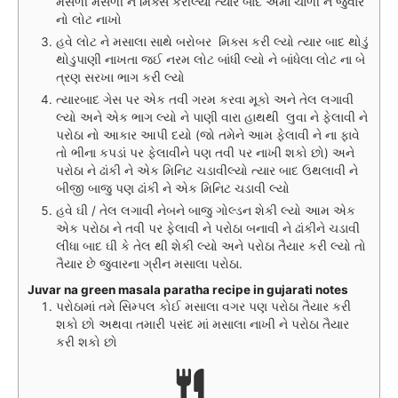
મસળી મસળી ને મિક્સ કરીલ્યો ત્યાર બાદ એમાં ચાળી ને જુવાર
નો લોટ નાખો
હવે લોટ ને મસાલા સાથે બરોબર મિક્સ કરી લ્યો ત્યાર બાદ થોડું
થોડુપાણી નાખતા જઈ નરમ લોટ બાંધી લ્યો ને બાંધેલા લોટ ના બે
ત્રણ સરખા ભાગ કરી લ્યો
ત્યારબાદ ગેસ પર એક તવી ગરમ કરવા મૂકો અને તેલ લગાવી
લ્યો અને એક ભાગ લ્યો ને પાણી વારા હાથથી લુવા ને ફેલાવી ને
પરોઠા નો આકાર આપી દયો (જો તમેને આમ ફેલાવી ને ના ફાવે
તો ભીના કપડાં પર ફેલાવીને પણ તવી પર નાખી શકો છો) અને
પરોઠા ને ઢાંકી ને એક મિનિટ ચડાવીલ્યો ત્યાર બાદ ઉથલાવી ને
બીજી બાજુ પણ ઢાંકી ને એક મિનિટ ચડાવી લ્યો
હવે ઘી / તેલ લગાવી નેબને બાજુ ગોલ્ડન શેકી લ્યો આમ એક
એક પરોઠા ને તવી પર ફેલાવી ને પરોઠા બનાવી ને ઢાંકીને ચડાવી
લીધા બાદ ઘી કે તેલ થી શેકી લ્યો અને પરોઠા તૈયાર કરી લ્યો તો
તૈયાર છે જુવારના ગ્રીન મસાલા પરોઠા.
Juvar na green masala paratha recipe in gujarati notes
પરોઠામાં તમે સિમ્પલ કોઈ મસાલા વગર પણ પરોઠા તૈયાર કરી
શકો છો અથવા તમારી પસંદ માં મસાલા નાખી ને પરોઠા તૈયાર
કરી શકો છો