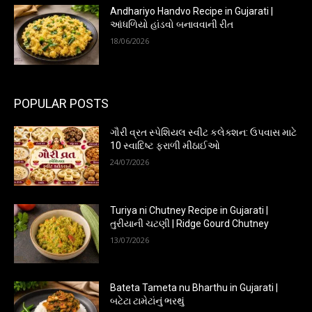
Andhariyo Handvo Recipe in Gujarati |
આંધળિયો હાંડવો બનાવવાની રીત
18/06/2026
POPULAR POSTS
ગૌરી વ્રત સ્પેશિયલ સ્વીટ કલેક્શન: ઉપવાસ માટે
10 સ્વાદિષ્ટ ફરાળી મીઠાઈઓ
24/07/2026
Turiya ni Chutney Recipe in Gujarati |
તુરીયાની ચટણી | Ridge Gourd Chutney
13/07/2026
Bateta Tameta nu Bharthu in Gujarati |
બટેટા ટામેટાંનું ભરથું