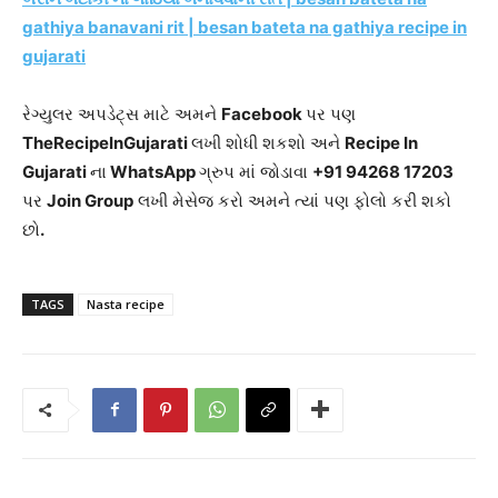
gathiya banavani rit | besan bateta na gathiya recipe in
gujarati
રેગ્યુલર અપડેટ્સ માટે અમને
Facebook
પર પણ
TheRecipeInGujarati
લખી શોધી શકશો અને
Recipe In
Gujarati
ના
WhatsApp
ગ્રુપ માં જોડાવા
+91 94268 17203
પર
Join Group
લખી મેસેજ કરો અમને ત્યાં પણ ફોલો કરી શકો
છો
.
TAGS
Nasta recipe