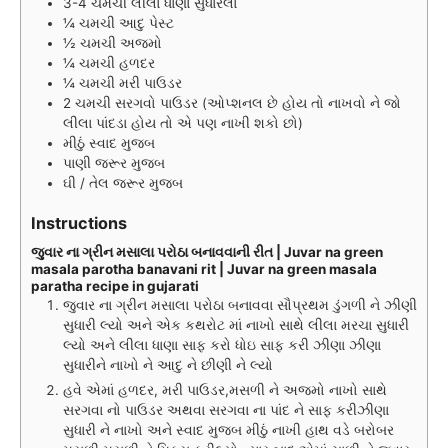
3-4
ચમચી
લીલા ધાણા સુધારેલા
¼
ચમચી
આદુ પેસ્ટ
½
ચમચી
અજમો
¼
ચમચી
હળદર
¼
ચમચી
મરી પાઉડર
2
ચમચી
સરગવો પાઉડર (ઓપ્શનલ છે હોય તો નાખવો ને જો
લીલા પાંદડા હોય તો એ પણ નાખી શકો છો)
મીઠું સ્વાદ મુજબ
પાણી જરૂર મુજબ
ઘી / તેલ જરૂર મુજબ
Instructions
જુવાર ના ગ્રીન મસાલા પરોઠા બનાવવાની રીત | Juvar na green
masala parotha banavani rit | Juvar na green masala
paratha recipe in gujarati
જુવાર ના ગ્રીન મસાલા પરોઠા બનાવવા સૌપ્રથમ ડુંગળી ને ઝીણી
સુધારી લ્યો અને એક કથરોટ માં નાખો સાથે લીલા મરચા સુધારી
લ્યો અને લીલા ધાણા સાફ કરો ધોઇ સાફ કરી ઝીણા ઝીણા
સુધારીને નાખો ને આદુ ને છીણી ને લ્યો
હવે એમાં હળદર, મરી પાઉડર,મસળી ને અજમો નાખો સાથે
સરગવા નો પાઉડર અથવા સરગવા ના પાંદ ને સાફ કરીઝીણા
સુધારી ને નાખો અને સ્વાદ મુજબ મીઠું નાખી હાથ વડે બરોબર