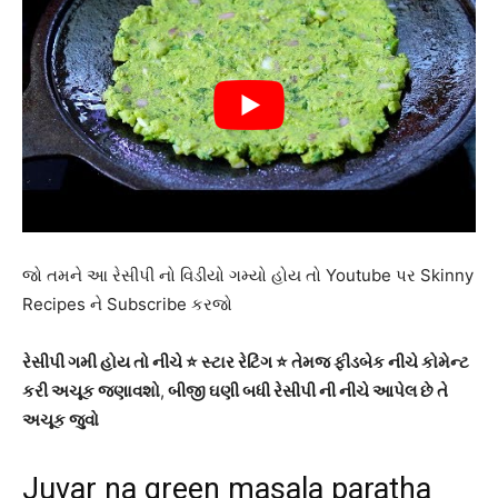
જો તમને આ રેસીપી નો વિડીયો ગમ્યો હોય તો Youtube પર Skinny
Recipes ને Subscribe કરજો
રેસીપી ગમી હોય તો નીચે ⭐ સ્ટાર રેટિંગ ⭐ તેમજ ફીડબેક નીચે કોમેન્ટ
કરી અચૂક જણાવશો
,
બીજી ઘણી બધી રેસીપી ની નીચે આપેલ છે તે
અચૂક જુવો
Juvar na green masala paratha