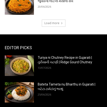
જુવારના લોટની મસાલા સેવ
20/06/2026
Load more
EDITOR PICKS
Turiya ni Chutney Recipe in Gujarati |
તુરીયાની ચટણી | Ridge Gourd Chutney
13/07/2026
Bateta Tameta nu Bharthu in Gujarati |
બટેટા ટામેટાંનું ભરથું
25/06/2026