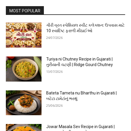
MOST POPULAR
ગૌરી વ્રત સ્પેશિયલ સ્વીટ કલેક્શન: ઉપવાસ માટે
10 સ્વાદિષ્ટ ફરાળી મીઠાઈઓ
24/07/2026
Turiya ni Chutney Recipe in Gujarati |
તુરીયાની ચટણી | Ridge Gourd Chutney
13/07/2026
Bateta Tameta nu Bharthu in Gujarati |
બટેટા ટામેટાંનું ભરથું
25/06/2026
Jowar Masala Sev Recipe in Gujarati |