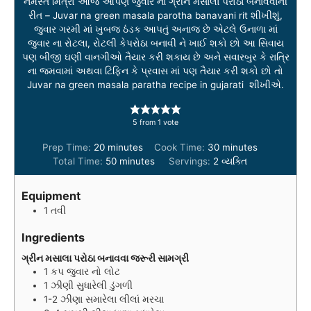
નમસ્તે મિત્રો આજે આપણે જુવાર ના ગ્રીન મસાલા પરોઠા બનાવવાની
રીત – Juvar na green masala parotha banavani rit શીખીશું,
જુવાર ગરમી માં ખુબજ ઠંડક આપતું અનાજ છે એટલે ઉનાળા માં
જુવાર ના રોટલા, રોટલી કેપરોઠા બનાવી ને ખાઈ શકો છો આ સિવાય
પણ બીજી ઘણી વાનગીઓ તૈયાર કરી શકાય છે અને સવારબુર કે રાત્રિ
ના જમવામાં અથવા ટિફિન કે પ્રવાસ માં પણ તૈયાર કરી શકો છો તો
Juvar na green masala paratha recipe in gujarati શીખીએ.
5
from 1 vote
m
m
Prep Time:
20
minutes
Cook Time:
30
minutes
i
m
i
Total Time:
50
minutes
Servings:
2
વ્યક્તિ
n
i
n
u
n
u
Equipment
t
u
t
1 તવી
e
t
e
s
e
s
Ingredients
s
ગ્રીન મસાલા પરોઠા બનાવવા જરૂરી સામગ્રી
1
કપ
જુવાર નો લોટ
1
ઝીણી સુધારેલી ડુંગળી
1-2
ઝીણા સમારેલા લીલાં મરચા