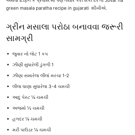
અથવા ટિફિન કે પ્રવાસ માં પણ તૈયાર કરી શકો છો તો Juvar na
green masala paratha recipe in gujarati શીખીએ.
ગ્રીન મસાલા પરોઠા બનાવવા જરૂરી
સામગ્રી
જુવાર નો લોટ 1 કપ
ઝીણી સુધારેલી ડુંગળી 1
ઝીણા સમારેલા લીલાં મરચા 1-2
લીલા ધાણા સુધારેલા 3-4 ચમચી
આદુ પેસ્ટ ¼ ચમચી
અજમો ½ ચમચી
હળદર ¼ ચમચી
મરી પાઉડર ¼ ચમચી