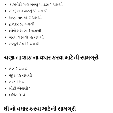
કાશ્મીરી લાલ મરચું પાવડર 1 ચમચી
તીખું લાલ મરચું ½ ચમચી
ધાણા પાવડર 2 ચમચી
હળદર ½ ચમચી
છોલે મસાલા 1 ચમચી
ગરમ મસાલો ½ ચમચી
કસૂરી મેથી 1 ચમચી
ચણા ના શાક ના વઘાર કરવા માટેની સામગ્રી
તેલ 2 ચમચી
જીરું ½ ચમચી
તજ 1 ઇંચ
મોટી એલચી 1
લવિંગ 3-4
ઘી નો વઘાર કરવા માટેની સામગ્રી