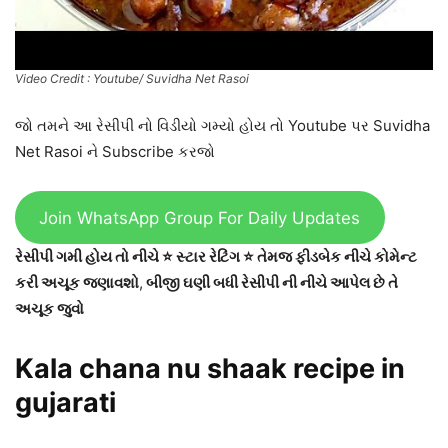
Video Credit : Youtube/ Suvidha Net Rasoi
જો તમને આ રેસીપી નો વિડીયો ગમ્યો હોય તો Youtube પર Suvidha
Net Rasoi ને Subscribe કરજો
Join WhatsApp Group For Daily Updates
રેસીપી ગમી હોય તો નીચે ⭐ સ્ટાર રેટિંગ ⭐ તેમજ ફીડબેક નીચે કોમેન્ટ
કરી અચૂક જણાવશો
,
બીજી ઘણી બધી રેસીપી ની નીચે આપેલ છે તે
અચૂક જુવો
Kala chana nu shaak recipe in
gujarati