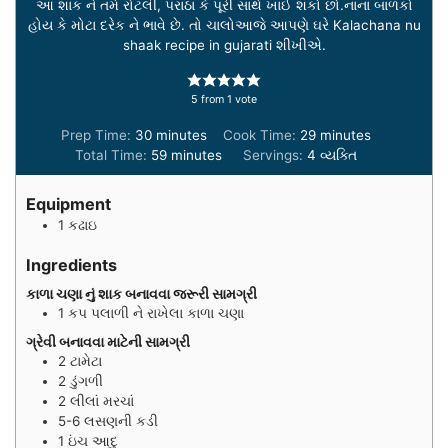
આ શાક ને તમે રોટલી, પરાઠા કે પૂરી સાથે ખાઈ શકો છો.નાના બાળકો
હોય કે મોટા દરેક ને ભાવે છે. તો ચાલોઆજે આપણે ઘરે Kalachana nu
shaak recipe in gujarati શીખીએ.
5
from 1 vote
minutes
minutes
Prep Time:
30
minutes
Cook Time:
29
minutes
minutes
Total Time:
59
minutes
Servings:
4
વ્યક્તિ
Equipment
1 કઢાઇ
Ingredients
કાળા ચણા નું શાક બનાવવા જરૂરી સામગ્રી
1
કપ
પલાળી ને રાખેલા કાળા ચણા
ગ્રેવી બનાવવા માટેની સામગ્રી
2
ટામેટા
2
ડુંગળી
2
લીલાં મરચાં
5-6
લસણની કડી
1
ઇંચ
આદુ