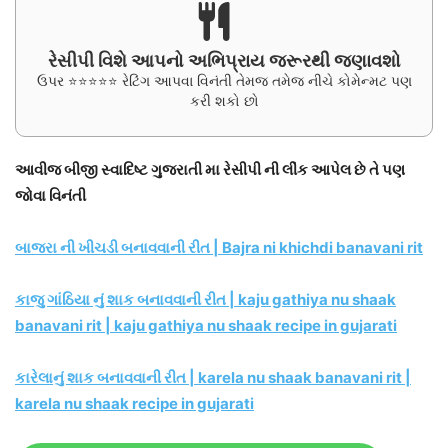
રેસીપી વિશે આપનો અભિપ્રાય જરૂરથી જણાવશો
ઉપર ⭐⭐⭐⭐⭐ રેટિંગ આપવા વિનંતી તેમજ તમેજ નીચે કોમેન્મટ પણ
કરી શકો છો
આવીજ બીજી સ્વાદિષ્ટ ગુજરાતી મા રેસીપી ની લીંક આપેલ છે તે પણ
જોવા વિનંતી
બાજરા ની ખીચડી બનાવવાની રીત | Bajra ni khichdi banavani rit
કાજુ ગાંઠિયા નું શાક બનાવવાની રીત | kaju gathiya nu shaak
banavani rit | kaju gathiya nu shaak recipe in gujarati
કારેલાનું શાક બનાવવાની રીત | karela nu shaak banavani rit |
karela nu shaak recipe in gujarati