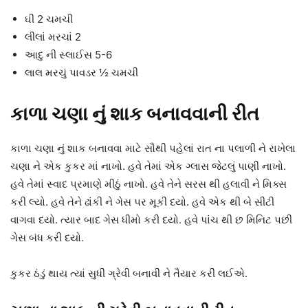
ઘી 2 ચમચી
લીલાં મરચાં 2
આદુ ની સ્લાઈસ 5-6
લાલ મરચું પાવડર ½ ચમચી
કાળા ચણા નું શાક બનાવવાની રીત
કાળા ચણા નું શાક બનાવવા માટે સૌથી પહેલાં રાત ના પલાળી ને રાખેલા
ચણા ને એક કુકર માં નાખો. હવે તેમાં એક ગ્લાસ જેટલું પાણી નાખો.
હવે તેમાં સ્વાદ પ્રમાણે મીઠું નાખો. હવે તેને સરસ થી હલાવી ને મિક્સ
કરી લ્યો. હવે તેને ઢાંકી ને ગેસ પર મૂકી દયો. હવે એક થી બે સીટી
વાગવા દયો. ત્યાર બાદ ગેસ ધીમો કરી દયો. હવે પાંચ થી છ મિનિટ પછી
ગેસ બંધ કરી દયો.
કુકર ઠંડું થાય ત્યાં સુધી ગ્રેવી બનાવી ને તૈયાર કરી લઈએ.