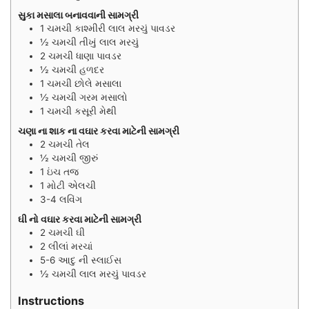
સુકા મસાલા બનાવવાની સામગ્રી
1
ચમચી
કાશ્મીરી લાલ મરચું પાવડર
½
ચમચી
તીખું લાલ મરચું
2
ચમચી
ધાણા પાવડર
½
ચમચી
હળદર
1
ચમચી
છોલે મસાલા
½
ચમચી
ગરમ મસાલો
1
ચમચી
કસૂરી મેથી
ચણા ના શાક ના વઘાર કરવા માટેની સામગ્રી
2
ચમચી
તેલ
½
ચમચી
જીરું
1
ઇંચ
તજ
1
મોટી એલચી
3-4
લવિંગ
ઘી નો વઘાર કરવા માટેની સામગ્રી
2
ચમચી
ઘી
2
લીલાં મરચાં
5-6
આદુ ની સ્લાઈસ
½
ચમચી
લાલ મરચું પાવડર
Instructions