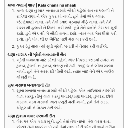
કાળા ચણા નું શાક | Kala chana nu shaak
કાળા ચણા નું શાક બનાવવા માટે સૌથી પહેલાં રાત ના પલાળી ને
રાખેલા ચણા ને એક કુકર માં નાખો. હવે તેમાં એક ગ્લાસ
જેટલુંપાણી નાખો. હવે તેમાં સ્વાદ પ્રમાણે મીઠું નાખો. હવે તેને
સરસ થી હલાવી ને મિક્સ કરી લ્યો. હવે તેને ઢાંકીને ગેસ પર મૂકી
દયો. હવે એક થી બે સીટી વાગવા દયો. ત્યાર બાદ ગેસ ધીમો કરી
દયો. હવે પાંચ થી છ મિનિટ પછી ગેસ બંધ કરી દયો.
કુકર ઠંડું થાય ત્યાં સુધી ગ્રેવી બનાવી ને તૈયાર કરી લઈએ.
ચણા ના શાક ની ગ્રેવી બનાવવાની રીત
ગ્રેવી બનાવવા માટે સૌથી પહેલાં એક મિક્સર જારમાં ટામેટા ના
ટુકડા, ડુંગળી ના ટુકડા, લસણ ની કડી, આદુ અને લીલાં મરચાં
નાખો. હવે તેને સરસ થી પીસી લ્યો. ત્યાર બાદ તેને એક બાઉલ
માંકાઢી લ્યો.
સુકા મસાલા બનાવવાની રીત
સુખા મસાલા બનાવવા માટે સૌથી પહેલાં એક બાઉલમાં કાશ્મીરી
લાલ મરચું, તીખું લાલ મરચું પાવડર,ધાણા પાવડર, હળદર, છોલે
મસાલા,ગરમ મસાલો અને કસૂરી મેથી નાખો. હવે તેને સરસ
થીહલાવી ને મિક્સ કરી લ્યો.
ચણા નું શાક વઘાર કરવાની રીત
ગેસ પર એક કઢાઇ મૂકો. હવે તેમાં તેલ નાખો. તેલ ગરમ થાય
એટલે તેમાં જીરું નાખો.હવે તેમાં તજ, મોટી એલચી અને લવિંગ