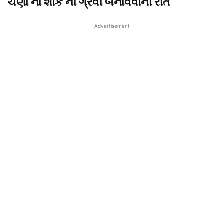
ચણા ના શાક ની ગ્રેવી બનાવવાની રીત
Advertisement