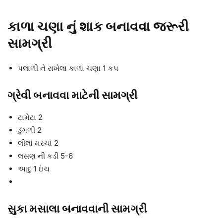
કાળા ચણા નું શાક બનાવવા જરૂરી
સામગ્રી
પલાળી ને રાખેલા કાળા ચણા 1 કપ
ગ્રેવી બનાવવા માટેની સામગ્રી
ટામેટા 2
ડુંગળી 2
લીલાં મરચાં 2
લસણ ની કડી 5-6
આદુ 1 ઇંચ
સુકા મસાલા બનાવવાની સામગ્રી