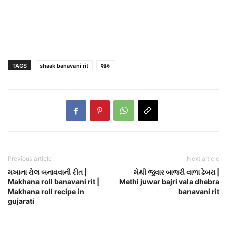
TAGS
shaak banavani rit
શાક
Previous article
Next article
મખાના રોલ બનાવવાની રીત |
મેથી જુવાર બાજરી વાળા ઢેબરા |
Makhana roll banavani rit |
Methi juwar bajri vala dhebra
Makhana roll recipe in
banavani rit
gujarati