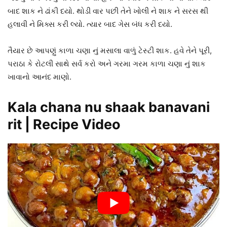
બાદ શાક ને ઢાંકી દયો. થોડી વાર પછી તેને ખોલી ને શાક ને સરસ થી
હલાવી ને મિક્સ કરી લ્યો. ત્યાર બાદ ગેસ બંધ કરી દયો.
તૈયાર છે આપણું કાળા ચણા નું મસાલા વાળું ટેસ્ટી શાક. હવે તેને પૂરી,
પરાઠા કે રોટલી સાથે સર્વ કરો અને ગરમા ગરમ કાળા ચણા નું શાક
ખાવાનો આનંદ માણો.
Kala chana nu shaak banavani
rit | Recipe Video