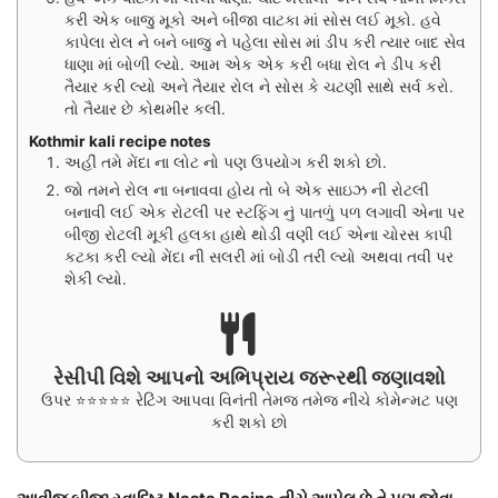
કરી એક બાજુ મૂકો અને બીજા વાટકા માં સોસ લઈ મૂકો. હવે
કાપેલા રોલ ને બને બાજુ ને પહેલા સોસ માં ડીપ કરી ત્યાર બાદ સેવ
ધાણા માં બોળી લ્યો. આમ એક એક કરી બધા રોલ ને ડીપ કરી
તૈયાર કરી લ્યો અને તૈયાર રોલ ને સોસ કે ચટણી સાથે સર્વ કરો.
તો તૈયાર છે કોથમીર કલી.
Kothmir kali recipe notes
અહીં તમે મેંદા ના લોટ નો પણ ઉપયોગ કરી શકો છો.
જો તમને રોલ ના બનાવવા હોય તો બે એક સાઇઝ ની રોટલી
બનાવી લઈ એક રોટલી પર સ્ટફિંગ નું પાતળું પળ લગાવી એના પર
બીજી રોટલી મૂકી હલકા હાથે થોડી વણી લઈ એના ચોરસ કાપી
કટકા કરી લ્યો મેંદા ની સલરી માં બોડી તરી લ્યો અથવા તવી પર
શેકી લ્યો.
રેસીપી વિશે આપનો અભિપ્રાય જરૂરથી જણાવશો
ઉપર ⭐⭐⭐⭐⭐ રેટિંગ આપવા વિનંતી તેમજ તમેજ નીચે કોમેન્મટ પણ
કરી શકો છો