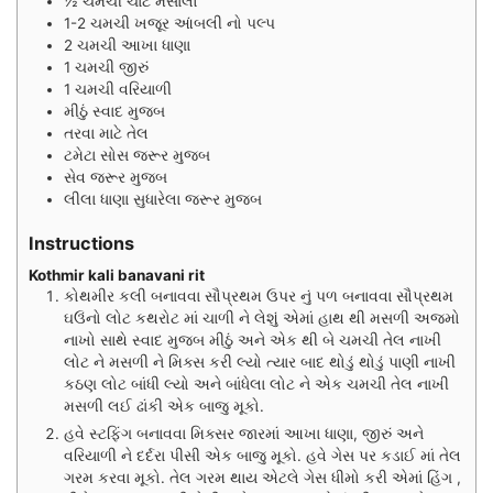
½
ચમચી
ચાર્ટ મસાલો
1-2
ચમચી
ખજૂર આંબલી નો પલ્પ
2
ચમચી
આખા ધાણા
1
ચમચી
જીરું
1
ચમચી
વરિયાળી
મીઠું સ્વાદ મુજબ
તરવા માટે તેલ
ટમેટા સોસ જરૂર મુજબ
સેવ જરૂર મુજબ
લીલા ધાણા સુધારેલા જરૂર મુજબ
Instructions
Kothmir kali banavani rit
કોથમીર કલી બનાવવા સૌપ્રથમ ઉપર નું પળ બનાવવા સૌપ્રથમ
ઘઉંનો લોટ કથરોટ માં ચાળી ને લેશું એમાં હાથ થી મસળી અજમો
નાખો સાથે સ્વાદ મુજબ મીઠું અને એક થી બે ચમચી તેલ નાખી
લોટ ને મસળી ને મિક્સ કરી લ્યો ત્યાર બાદ થોડું થોડું પાણી નાખી
કઠણ લોટ બાંધી લ્યો અને બાંધેલા લોટ ને એક ચમચી તેલ નાખી
મસળી લઈ ઢાંકી એક બાજુ મૂકો.
હવે સ્ટફિંગ બનાવવા મિક્સર જારમાં આખા ધાણા, જીરું અને
વરિયાળી ને દર્દરા પીસી એક બાજુ મૂકો. હવે ગેસ પર કડાઈ માં તેલ
ગરમ કરવા મૂકો. તેલ ગરમ થાય એટલે ગેસ ધીમો કરી એમાં હિંગ ,