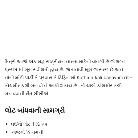
મિત્રો આજે એક મહારાષ્ટ્રીયન નાસ્તા માટેની વાનગી છે જે લગ્ન
પ્રસંગ માં ખૂબ સર્વ થતી હોય છે. જે બનાવી ખૂબ જ સરળ છે અને
નાની મોટી પાર્ટી કે પ્રવાસ કે ટિફિન માં Kothmir kali banavani rit –
કોથમીર કલી બનાવી ને આપી શકાય છે . તો ચાલો કોથમીર કલી
બનાવવાની રીત શીખીએ.
લોટ બાંધવાની સામગ્રી
ઘઉંનો લોટ 1 ½ કપ
અજમો ¼ ચમચી