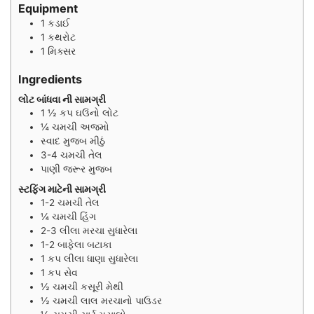
Equipment
1 કડાઈ
1 કથરોટ
1 મિક્સર
Ingredients
લોટ બાંધવા ની સામગ્રી
1 ½
કપ
ઘઉંનો લોટ
¼
ચમચી
અજમો
સ્વાદ મુજબ મીઠું
3-4
ચમચી
તેલ
પાણી જરૂર મુજબ
સ્ટફિંગ માટેની સામગ્રી
1-2
ચમચી
તેલ
¼
ચમચી
હિંગ
2-3
લીલા મરચા સુધારેલા
1-2
બાફેલા બટાકા
1
કપ
લીલા ધાણા સુધારેલા
1
કપ
સેવ
½
ચમચી
કસૂરી મેથી
½
ચમચી
લાલ મરચાનો પાઉડર