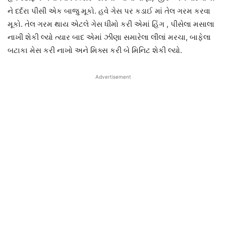
ને દર્દરા પીસી એક બાજુ મૂકો. હવે ગેસ પર કડાઈ માં તેલ ગરમ કરવા
મૂકો. તેલ ગરમ થાય એટલે ગેસ ધીમો કરી એમાં હિંગ , પીસેલા મસાલા
નાખી શેકી લ્યો ત્યાર બાદ એમાં ઝીણા સમારેલા લીલાં મરચા, બાફેલા
બટાકા મેસ કરી નાખો અને મિક્સ કરી બે મિનિટ શેકી લ્યો.
Advertisement