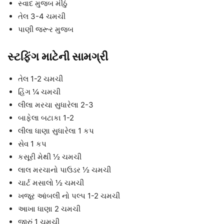
સ્વાદ મુજબ મીઠું
તેલ 3-4 ચમચી
પાણી જરૂર મુજબ
સ્ટફિંગ માટેની સામગ્રી
તેલ 1-2 ચમચી
હિંગ ¼ ચમચી
લીલા મરચા સુધારેલા 2-3
બાફેલા બટાકા 1-2
લીલા ધાણા સુધારેલા 1 કપ
સેવ 1 કપ
કસૂરી મેથી ½ ચમચી
લાલ મરચાનો પાઉડર ½ ચમચી
ચાર્ટ મસાલો ½ ચમચી
ખજૂર આંબલી નો પલ્પ 1-2 ચમચી
આખા ધાણા 2 ચમચી
જીરું 1 ચમચી