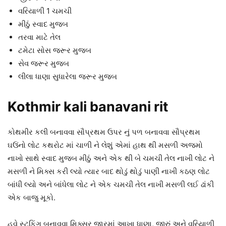
વરિયાળી 1 ચમચી
મીઠું સ્વાદ મુજબ
તરવા માટે તેલ
ટમેટા સોસ જરૂર મુજબ
સેવ જરૂર મુજબ
લીલા ધાણા સુધારેલા જરૂર મુજબ
Kothmir kali banavani rit
કોથમીર કલી બનાવવા સૌપ્રથમ ઉપર નું પળ બનાવવા સૌપ્રથમ
ઘઉંનો લોટ કથરોટ માં ચાળી ને લેશું એમાં હાથ થી મસળી અજમો
નાખો સાથે સ્વાદ મુજબ મીઠું અને એક થી બે ચમચી તેલ નાખી લોટ ને
મસળી ને મિક્સ કરી લ્યો ત્યાર બાદ થોડું થોડું પાણી નાખી કઠણ લોટ
બાંધી લ્યો અને બાંધેલા લોટ ને એક ચમચી તેલ નાખી મસળી લઈ ઢાંકી
એક બાજુ મૂકો.
હવે સ્ટફિંગ બનાવવા મિક્સર જારમાં આખા ધાણા, જીરું અને વરિયાળી