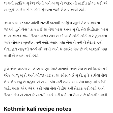
લાગવી સ્ટફિંગ મુકેલ એની બને બાજુ ને અંદર ની સાઈડ ફોલ્ડ કરી એ
બાજુથી ટાઈટ ગોળ ગોળ ફેરવતા જઈ રોલ બનાવી લ્યો.
આમ બધા જ લોટ માંથી રોટલી બનાવી સ્ટફિંગ મૂકી રોલ બનાવતા
જાઓ. હવે ગેસ પર કડાઈ માં તેલ ગરમ કરવા મૂકો. તેલ મિડીયમ ગરમ
થાય એટલે એમાં તૈયાર કરેલ રોલ નાખો અને થોડી થોડી વારે હલાવતા
જઈ ગોલ્ડન બ્રાઉન તરી લ્યો. આમ બધા રોલ ને તરી ને તૈયાર કરી
લેવા. હવે ચાકુથી વચ્ચે થી કાપી અને કે સાઈડ પેક છે એ બાજુથી પણ
કાપી ને કટકા કરી લ્યો.
હવે એક વાટકા માં લીલા ધાણા. ચાર્ટ મસાલો અને સેવ નાખી મિક્સ કરી
એક બાજુ મૂકો અને બીજા વાટકા માં સોસ લઈ મૂકો. હવે કાપેલા રોલ
ને બને બાજુ ને પહેલા સોસ માં ડીપ કરી ત્યાર બાદ સેવ ધાણા માં બોળી
લ્યો. આમ એક એક કરી બધા રોલ ને ડીપ કરી તૈયાર કરી લ્યો અને
તૈયાર રોલ ને સોસ કે ચટણી સાથે સર્વ કરો. તો તૈયાર છે કોથમીર કલી.
Kothmir kali recipe notes