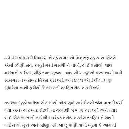
હવે ગેસ બંધ કરી મિશ્રણ ને ઠંડુ થવા દયો મિશ્રણ ઠંડુ થાય એટલે
એમાં ઝીણી સેવ, કસૂરી મેથી મસળી ને નાખો, ચાર્ટ મસાલો, લાલ
મરચાનો પાઉડર, મીઠું સ્વાદ મુજબ, આંબલી ખજૂર નો પલ્પ નાખી બધી
સામગ્રી ને બરોબર મિક્સ કરી લ્યો અને છેલ્લે એમાં લીલા ધાણા
સુધારેલા નાખી ફરીથી મિક્સ કરી સ્ટફિંગ તૈયાર કરી લ્યો.
ત્યારબાદ હવે બાંધેલા લોટ માંથી એક લુવો લઈ રોટલી જેમ પાતળી વણી
લ્યો અને ત્યાર બાદ રોટલી ના વચ્ચેથી બે ભાગ કરી લ્યો અને ત્યાર
બાદ એક ભાગ ની કાપેલી સાઈડ પર તૈયાર કરેલ સ્ટફિંગ ને લાંબી
લાઈન માં મૂકો અને બીજી બધી બાજુ પાણી વાળો બ્રશ કે આંગળી