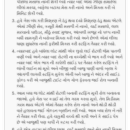
પીસેલા મસાલા નાખી શેકી લ્યો ત્યાર બાદ એમાં ઝીણા સમારેલા
લીલાં મરચા, બાફેલા બટાકા મેસ કરી નાખો અને મિક્સ કરી બે
મિનિટ શેકી લ્યો.
હવે ગેસ બંધ કરી મિશ્રણ ને ઠંડુ થવા દયો મિશ્રણ ઠંડુ થાય એટલે
એમાં ઝીણી સેવ, કસૂરી મેથી મસળી ને નાખો, ચાર્ટ મસાલો, લાલ
મરચાનો પાઉડર, મીઠું સ્વાદ મુજબ, આંબલી ખજૂર નો પલ્પ નાખી
બધી સામગ્રી ને બરોબર મિક્સ કરી લ્યો અને છેલ્લે એમાં લીલા
ધાણા સુધારેલા નાખી ફરીથી મિક્સ કરી સ્ટફિંગ તૈયાર કરી લ્યો.
ત્યારબાદ હવે બાંધેલા લોટ માંથી એક લુવો લઈ રોટલી જેમ પાતળી
વણી લ્યો અને ત્યાર બાદ રોટલી ના વચ્ચેથી બે ભાગ કરી લ્યો અને
ત્યાર બાદ એક ભાગ ની કાપેલી સાઈડ પર તૈયાર કરેલ સ્ટફિંગ ને
લાંબી લાઈન માં મૂકો અને બીજી બધી બાજુ પાણી વાળો બ્રશ કે
આંગળી લાગવી સ્ટફિંગ મુકેલ એની બને બાજુ ને અંદર ની સાઈડ
ફોલ્ડ કરી એ બાજુથી ટાઈટ ગોળ ગોળ ફેરવતા જઈ રોલ બનાવી
લ્યો.
આમ બધા જ લોટ માંથી રોટલી બનાવી સ્ટફિંગ મૂકી રોલ બનાવતા
જાઓ. હવે ગેસ પર કડાઈ માં તેલ ગરમ કરવા મૂકો. તેલ મિડીયમ
ગરમ થાય એટલે એમાં તૈયાર કરેલ રોલ નાખો અને થોડી થોડી
વારે હલાવતા જઈ ગોલ્ડન બ્રાઉન તરી લ્યો. આમ બધા રોલ ને તરી
ને તૈયાર કરી લેવા. હવે ચાકુથી વચ્ચે થી કાપી અને કે સાઈડ પેક
છે એ બાજુથી પણ કાપી ને કટકા કરી લ્યો.
હવે એક વાટકા માં લીલા ધાણા. ચાર્ટ મસાલો અને સેવ નાખી મિક્સ