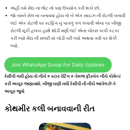
અહીં તમે મેંદા ના લોટ નો પણ ઉપયોગ કરી શકો છો.
જો તમને રોલ ના બનાવવા હોય તો બે એક સાઇઝ ની રોટલી બનાવી
લઈ એક રોટલી પર સ્ટફિંગ નું પાતળું પળ લગાવી એના પર બીજી
રોટલી મૂકી હલકા હાથે થોડી વણી લઈ એના ચોરસ કાપી કટકા
કરી લ્યો મેંદા ની સલરી માં બોડી તરી લ્યો અથવા તવી પર શેકી
લ્યો.
Join WhatsApp Group For Daily Updates
રેસીપી ગમી હોય તો નીચે ⭐ સ્ટાર રેટિંગ ⭐ તેમજ ફીડબેક નીચે કોમેન્ટ
કરી અચૂક જણાવશો
,
બીજી ઘણી બધી રેસીપી ની નીચે આપેલ છે તે
અચૂક જુવો
કોથમીર કલી બનાવવાની રીત