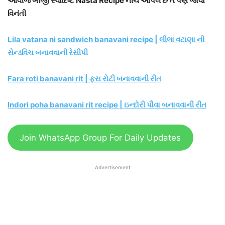
આવીજ બીજી સ્વાદિષ્ટ Nasta Recipe નીચે આપેલ છે તે પણ જોવા
વિનંતી
Lila vatana ni sandwich banavani recipe | લીલા વટાણા ની
સેન્ડવિચ બનાવવાની રેસીપી
Fara roti banavani rit | ફરા રોટી બનાવવાની રીત
Indori poha banavani rit recipe | ઇન્દોરી પૌવા બનાવવાની રીત
Join WhatsApp Group For Daily Updates
Advertisement