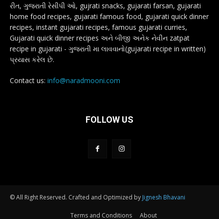
રીત, ગુજરાતી રેસીપી ઓ, gujrati snacks, gujarati farsan, gujarati
home food recipes, gujarati famous food, gujarati quick dinner
recipes, instant gujarati recipes, famous gujarati curries,
Gujarati quick dinner recipes અને બીજી અનેક નેવીન zatpat
recipe in gujarati - ગુજરાતી મા લાવવાનો(gujarati recipe in written)
પ્રયાસ કરેલ છે.
Contact us:
info@naradmooni.com
FOLLOW US
© All Right Reserved. Crafted and Optimized by
Jignesh Bhavani
Terms and Conditions
About