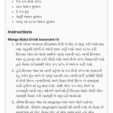
1¼
કપ
મેંગો પલ્પ
ખાંડ જરૂર મુજબ
2
કપ
દૂધ
પાણી જરૂર મુજબ
બરફ ના કટકા જરૂર મુજબ
Instructions
Mango Boba Drink banavani rit
મેંગો બોબા બનાવવા સૌપ્રથમ મેંગો ને ધોઇ ને સાફ કરી લ્યોત્યાર
બાદ ચાકુથી છોલી ને એની છાલ કાઢી લ્યો અને કટકા કરી
મિક્સર જાર માં નાખો સાથેબે ત્રણ ચમચી ખાંડ નાખી મિક્સર
જાર નું ઢાંકણ બંધ કરી પીસી લ્યો અને મેંગો પલ્પ તૈયારકરી લ્યો.
હવે તૈયાર પલ્પમાંથી એક કપ પલ્પ ને અલગ કાઢી લ્યો.
હવે મિક્સર જાર માં બાકી રહેલા પા કપ મેંગો પલ્પ માં ગરમકરી
ઠંડુ કરેલ દૂધ અને બે ત્રણ ચમચી ખાંડ નાખી ઢાંકી ફરીથી પીસી
ને મેંગો મિલ્ક બનાવીલ્યો અને તૈયાર મેંગો મિલ્ક ને વાસણમાં
કાઢી ફ્રીઝ માં ઠંડુ થવા દયો. સાથે એક કપ ખાંડ અને પા
કપપાણી નાખી ખાંડ ઓગળે અને થોડી ચિકાસ આવે એવી એક
ચાસણી તૈયાર કરી ચાસણી ને પણ ઠંડી થવાદયો
બીજા મિક્સર જાર માં સાબુદાણા લ્યો અને એને બરોબર
પીસીલ્યો. પીસેલા સાબુદાણાને ચારણી થી ચાળી લ્યો તો તૈયાર છે
સાબુદાણા નો લોટ તૈયાર લોટ ને એક બાજુ મૂકો.હવે એક