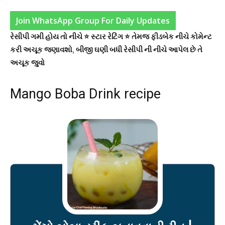
Join WhatsApp Group For Daily Updates
રેસીપી ગમી હોય તો નીચે ⭐ સ્ટાર રેટિંગ ⭐ તેમજ ફીડબેક નીચે કોમેન્ટ
કરી અચૂક જણાવશો
,
બીજી ઘણી બધી રેસીપી ની નીચે આપેલ છે તે
અચૂક જુવો
Mango Boba Drink recipe