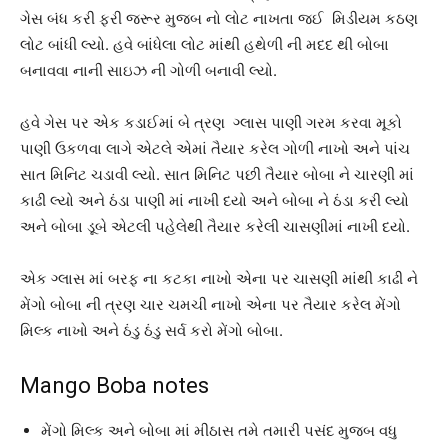
ગેસ બંધ કરી ફરી જરૂર મુજબ નો લોટ નાખતા જઈ મિડીયમ કઠણ
લોટ બાંધી લ્યો. હવે બાંધેલા લોટ માંથી હથેળી ની મદદ થી બોબા
બનાવવા નાની સાઇઝ ની ગોળી બનાવી લ્યો.
હવે ગેસ પર એક કડાઈમાં બે ત્રણ ગ્લાસ પાણી ગરમ કરવા મૂકો
પાણી ઉકળવા લાગે એટલે એમાં તૈયાર કરેલ ગોળી નાખો અને પાંચ
સાત મિનિટ ચડાવી લ્યો. સાત મિનિટ પછી તૈયાર બોબા ને ચારણી માં
કાઢી લ્યો અને ઠંડા પાણી માં નાખી દયો અને બોબા ને ઠંડા કરી લ્યો
અને બોબા ડૂબે એટલી પહેલેથી તૈયાર કરેલી ચાસણીમાં નાખી દયો.
એક ગ્લાસ માં બરફ ના કટકા નાખો એના પર ચાસણી માંથી કાઢી ને
મેંગો બોબા ની ત્રણ ચાર ચમચી નાખો એના પર તૈયાર કરેલ મેંગો
મિલ્ક નાખો અને ઠંડુ ઠંડુ સર્વ કરો મેંગો બોબા.
Mango Boba notes
મેંગો મિલ્ક અને બોબા માં મીઠાસ તમે તમારી પસંદ મુજબ વધુ