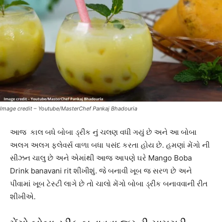
Image credit – Youtube/MasterChef Pankaj Bhadouria
આજ કાલ બધે બોબા ડ્રીંક નું ચલણ વધી ગયું છે અને આ બોબા
અલગ અલગ ફ્લેવર્સ વાળા બધા પસંદ કરતા હોય છે. હમણાં મેંગો ની
સીઝન ચાલુ છે અને એમાંથી આજ આપણે ઘરે Mango Boba
Drink banavani rit શીખીશું. જે બનાવી ખૂબ જ સરળ છે અને
પીવામાં ખૂબ ટેસ્ટી લાગે છે તો ચાલો મેંગો બોબા ડ્રીંક બનાવવાની રીત
શીખીએ.