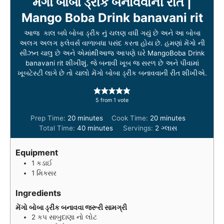
મેંગો બોબા ડ્રીંક બનાવવાની રીત |
Mango Boba Drink banavani rit
આજ કાલ બધે બોબા ડ્રીંક નું ચલણ વધી ગયું છે અને આ બોબા
અલગ અલગ ફ્લેવર્સ વાળાબધા પસંદ કરતા હોય છે. હમણાં મેંગો ની
સીઝન ચાલુ છે અને એમાંથીઆજ આપણે ઘરે MangoBoba Drink
banavani rit શીખીશું. જે બનાવી ખૂબ જ સરળ છે અને પીવામાં
ખૂબટેસ્ટી લાગે છે તો ચાલો મેંગો બોબા ડ્રીંક બનાવવાની રીત શીખીએ.
5
from 1 vote
m
m
Prep Time:
20
minutes
Cook Time:
20
minutes
i
m
i
Total Time:
40
minutes
Servings:
2
ગ્લાસ
n
i
n
u
n
u
Equipment
t
u
t
1 કડાઈ
e
t
e
1 મિક્સર
s
e
s
s
Ingredients
મેંગો બોબા ડ્રીંક બનાવવા જરૂરી સામગ્રી
2
કપ
સાબુદાણા નો લોટ