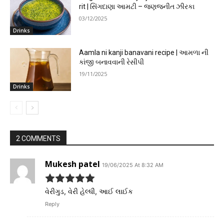
rit | સિંગદાણા આમટી – જણજનીત ઝીરકા
03/12/2025
Drinks
Aamla ni kanji banavani recipe | આમળા ની
કાંજી બનાવવાની રેસીપી
19/11/2025
Drinks
2 COMMENTS
Mukesh patel
19/06/2025 At 8:32 AM
વેરીગુડ, વેરી હેલ્ધી, આઈ લાઈક
Reply