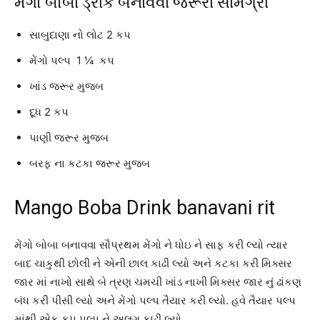
મેંગો બોબા ડ્રીંક બનાવવા જરૂરી સામગ્રી
સાબુદાણા નો લોટ 2 કપ
મેંગો પલ્પ 1 ¼ કપ
ખાંડ જરૂર મુજબ
દૂધ 2 કપ
પાણી જરૂર મુજબ
બરફ ના કટકા જરૂર મુજબ
Mango Boba Drink banavani rit
મેંગો બોબા બનાવવા સૌપ્રથમ મેંગો ને ધોઇ ને સાફ કરી લ્યો ત્યાર
બાદ ચાકુથી છોલી ને એની છાલ કાઢી લ્યો અને કટકા કરી મિક્સર
જાર માં નાખો સાથે બે ત્રણ ચમચી ખાંડ નાખી મિક્સર જાર નું ઢાંકણ
બંધ કરી પીસી લ્યો અને મેંગો પલ્પ તૈયાર કરી લ્યો. હવે તૈયાર પલ્પ
માંથી એક કપ પલ્પ ને અલગ કાઢી લ્યો.