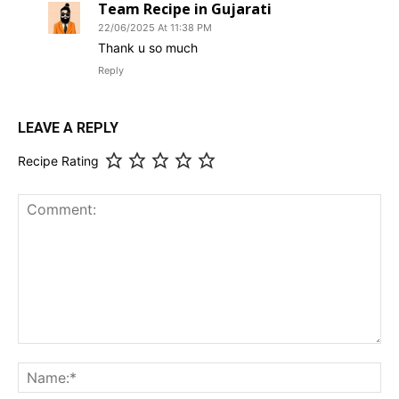
Team Recipe in Gujarati
22/06/2025 At 11:38 PM
Thank u so much
Reply
LEAVE A REPLY
Recipe Rating
Comment:
Na