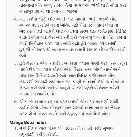
વાસણમાં એક બાજુ રાખેલ મેંગો પલ્પ લ્યો એમાં થોડો થોડો કરી
ને સાબુદાણા નો લોટ નાખતા જાઓ.
આમ થોડો થોડો લોટ નાખી લોટ બાંધવો. અહી અડધો લોટ
નાખ્યા પછી તમેબે ત્રણ મિનિટ માટે ગેસ પર ચડાવી લેશો તો
મિશ્રણ માંથી બાંધેલો લોટ બનાવવો સરળ થઈ જશે.ત્રણ મિનિટ
ચડાવી લીધા બાદ ગેસ બંધ કરી ફરી જરૂર મુજબ નો લોટ નાખતા
જઈ મિડીયમ કઠણ લોટ બાંધી લ્યો.હવે બાંધેલા લોટ માંથી
હથેળી ની મદદ થી બોબા બનાવવા નાની સાઇઝ ની ગોળી બનાવી
લ્યો.
હવે ગેસ પર એક કડાઈમાં બે ત્રણ ગ્લાસ પાણી ગરમ કરવા મૂકો
પાણી ઉકળવા લાગે એટલે એમાં તૈયાર કરેલ ગોળી નાખોઅને
પાંચ સાત મિનિટ ચડાવી લ્યો. સાત મિનિટ પછી તૈયાર બોબા
નેચારણી માં કાઢી લ્યો અને ઠંડા પાણી માં નાખી દયો અને બોબા
ને ઠંડા કરી લ્યો અને બોબાડૂબે એટલી પહેલેથી તૈયાર કરેલી
ચાસણીમાં નાખી દયો.
એક ગ્લાસ માં બરફ ના કટકા નાખો એના પર ચાસણી માંથી
કાઢીને મેંગો બોબા ની ત્રણ ચાર ચમચી નાખો એના પર તૈયાર
કરેલ મેંગો મિલ્ક નાખો અને ઠંડુઠંડુ સર્વ કરો મેંગો બોબા.
Mango Boba notes
મેંગો મિલ્ક અને બોબા માં મીઠાસ તમે તમારી પસંદ મુજબ
વધુઓછી કરી શકો છો.