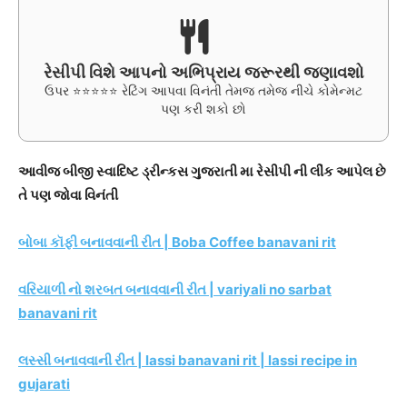
રેસીપી વિશે આપનો અભિપ્રાય જરૂરથી જણાવશો
ઉપર ⭐⭐⭐⭐⭐ રેટિંગ આપવા વિનંતી તેમજ તમેજ નીચે કોમેન્મટ
પણ કરી શકો છો
આવીજ બીજી સ્વાદિષ્ટ ડ્રીન્કસ ગુજરાતી મા રેસીપી ની લીંક આપેલ છે
તે પણ જોવા વિનંતી
બોબા કૉફી બનાવવાની રીત | Boba Coffee banavani rit
વરિયાળી નો શરબત બનાવવાની રીત | variyali no sarbat
banavani rit
લસ્સી બનાવવાની રીત | lassi banavani rit | lassi recipe in
gujarati