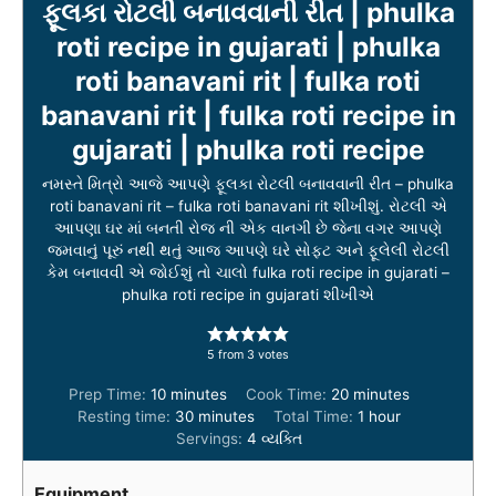
ફૂલકા રોટલી બનાવવાની રીત | phulka
roti recipe in gujarati | phulka
roti banavani rit | fulka roti
banavani rit | fulka roti recipe in
gujarati | phulka roti recipe
નમસ્તે મિત્રો આજે આપણે ફૂલકા રોટલી બનાવવાની રીત – phulka
roti banavani rit – fulka roti banavani rit શીખીશું. રોટલી એ
આપણા ઘર માં બનતી રોજ ની એક વાનગી છે જેના વગર આપણે
જમવાનું પૂરું નથી થતું આજ આપણે ઘરે સોફ્ટ અને ફૂલેલી રોટલી
કેમ બનાવવી એ જોઈશું તો ચાલો fulka roti recipe in gujarati –
phulka roti recipe in gujarati શીખીએ
5
from
3
votes
m
m
Prep Time:
10
minutes
Cook Time:
20
minutes
i
m
i
h
Resting time:
30
minutes
Total Time:
1
hour
n
i
n
o
Servings:
4
વ્યક્તિ
u
n
u
u
t
u
t
r
Equipment