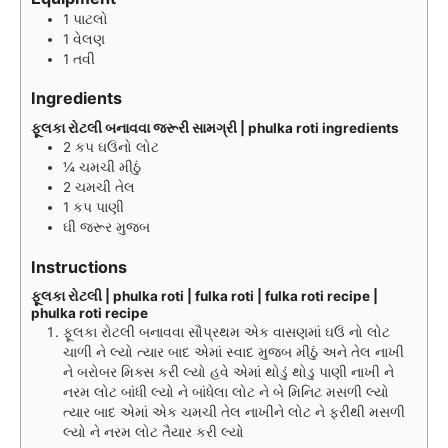
e
t
e
1 પાટલો
s
e
s
1 વેલણ
s
1 તવી
Ingredients
ફૂલકા રોટલી બનાવવા જરૂરી સામગ્રી | phulka roti ingredients
2
કપ
ઘઉંનો લોટ
¼
ચમચી
મીઠું
2
ચમચી
તેલ
1
કપ
પાણી
ઘી જરૂર મુજબ
Instructions
ફૂલકા રોટલી | phulka roti | fulka roti | fulka roti recipe |
phulka roti recipe
ફૂલકા રોટલી બનાવવા સૌપ્રથમ એક વાસણમાં ઘઉં નો લોટ
ચાળી ને લ્યો ત્યાર બાદ એમાં સ્વાદ મુજબ મીઠું અને તેલ નાખી
ને બરોબર મિક્સ કરી લ્યો હવે એમાં થોડું થોડુ પાણી નાખી ને
નરમ લોટ બાંધી લ્યો ને બાંધેલા લોટ ને બે મિનિટ મસળી લ્યો
ત્યાર બાદ એમાં એક ચમચી તેલ નાખીને લોટ ને ફરીથી મસળી
લ્યો ને નરમ લોટ તૈયાર કરી લ્યો