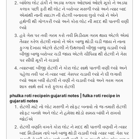
બાંધેલા લોટ ઢાંકી ને અડધા કલાક ઓછામાં ઓછો મૂકો ને અડધા
કલાક પછી ફરી થી લોટ ને બરોબર મસળી લ્યો અને ત્યાર બાદ
એમાંથી નાની સાઇઝ ની રોટલી બનાવવા લુવો લ્યો ને એને
હથેળી થી ગોળકરી લ્યો અને કોરા લોટ ની મદદ થી પાતળી વણી
લ્યો
હવે ગેસ પર તવી ગરમ કરો તવી મિડીયમ ગરમ થાય એટલે એમાં
તૈયાર કરેલ રોટલી નાખો ને એક બાજુ થોડી ચડી જાય ને નાના
ફુગ્ગા દેખાય એટલે રોટલી ને ઉથલાવી બીજી બાજુ ચડાવી લ્યો
બીજી બાજુ બરોબર ચડી જાય એટલે ચીપિયા થી રોટલી ને ગેસ
પર સીધી મૂકી ને ચડાવો
ત્યારબાદ બીજી રોટલી ને કોરા લોટ સાથે પાતળી વણી લ્યો અને
પહેલા તવી પર ને ત્યાર બાદ ગેસપર ચડાવી લ્યો ને ઘી લગાવી
લ્યો આમ બધી રોટલી ને વણી ને ચડાવી લ્યો અને ગરમ ગરમ
શાક સાથે સર્વ કરો ફૂલકા રોટલી
phulka roti recipein gujarati notes | fulka roti recipe in
gujarati notes
રોટલી માટે નો લોટ મસળી ને સોફ્ટ બનાવો તો જ તમારી રોટલી
સોફ્ટ બનશે અને લોટ ને હમેશા થોડો સમય બાંધી ને રાખવો
જોઈએ
રોટલી વણતિ વખતે કોરા લોટ ને મદદ થી પાતળી વણવી ને ત્યાર
બાદ મિડીયમ તાપે બને બાજુ થોડી ચડાવી લ્યો ત્યાર બાદ ગેસ પર