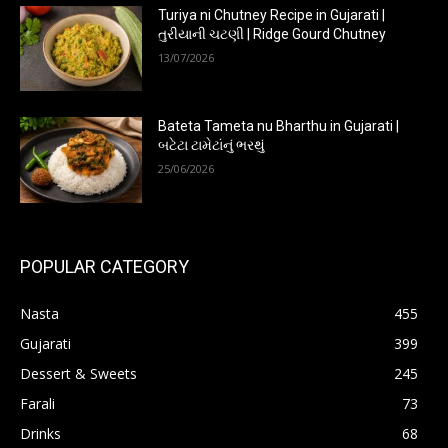
Turiya ni Chutney Recipe in Gujarati |
તુરીયાની ચટણી | Ridge Gourd Chutney
13/07/2026
Bateta Tameta nu Bharthu in Gujarati |
બટેટા ટામેટાંનું ભરથું
25/06/2026
POPULAR CATEGORY
Nasta
455
Gujarati
399
Dessert & Sweets
245
Farali
73
Drinks
68