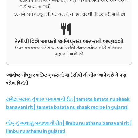
ચડાવી રોટલી એક સાથે ઘણી વણી ને ના રાખવી એક એક વણતા
જઈ ચડાવતા જવી
તમે બને બાજુ તવી પર ચડાવી ને પણ રોટલી તૈયાર કરી શકો છો
રેસીપી વિશે આપનો અભિપ્રાય જરૂરથી જણાવશો
ઉપર ⭐⭐⭐⭐⭐ રેટિંગ આપવા વિનંતી તેમજ તમેજ નીચે કોમેન્મટ
પણ કરી શકો છો
આવીજ બીજી સ્વાદિષ્ટ ગુજરાતી મા રેસીપી ની લીંક આપેલ છે તે પણ
જોવા વિનંતી
ટામેટા બટાકા નું શાક બનાવવાની રીત | tameta batata nu shaak
banavani rit | tameta batata nu shaak recipe in gujarati
લીંબુ નું અથાણું બનાવવાની રીત | limbu nu athanu banavani rit |
limbu nu athanu in gujarati