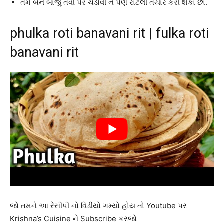
તમે બને બાજુ તવી પર ચડાવી ને પણ રોટલી તૈયાર કરી શકો છો.
phulka roti banavani rit | fulka roti
banavani rit
જો તમને આ રેસીપી નો વિડીયો ગમ્યો હોય તો Youtube પર
Krishna’s Cuisine ને Subscribe કરજો