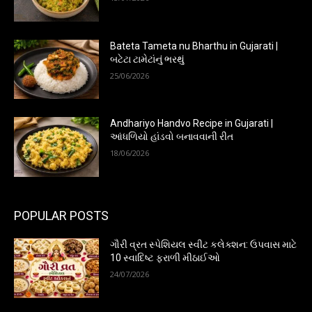
Bateta Tameta nu Bharthu in Gujarati |
બટેટા ટામેટાંનું ભરથું
25/06/2026
Andhariyo Handvo Recipe in Gujarati |
આંધળિયો હાંડવો બનાવવાની રીત
18/06/2026
POPULAR POSTS
ગૌરી વ્રત સ્પેશિયલ સ્વીટ કલેક્શન: ઉપવાસ માટે
10 સ્વાદિષ્ટ ફરાળી મીઠાઈઓ
24/07/2026