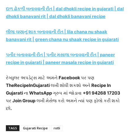
દાળ ઢોકળી બનાવવાની રીત | dal dhokli recipe in gujarati | dal
dhokli banavani rit | dal dhokli banavani recipe
લીલા ચણાનું શાક બનાવવાની રીત | lila chana nu shaak
banavani rit | green chana nu shaak recipe in gujarati
પનીર બનાવવાની રીત | પનીર મસાલા બનાવવાની રીત | paneer
recipe in gujarati | paneer masala recipe in gujarati
રેગ્યુલર અપડેટ્સ માટે અમને
Facebook
પર પણ
TheRecipeInGujarati
લખી શોધી શકશો અને
Recipe In
Gujarati
ના
WhatsApp
ગ્રુપ માં જોડાવા
+91 94268 17203
પર
Join Group
લખી મેસેજ કરો અમને ત્યાં પણ ફોલો કરી શકો
છો
.
TAGS
Gujarati Recipe
rotli