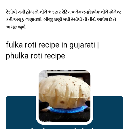
રેસીપી ગમી હોય તો નીચે ⭐ સ્ટાર રેટિંગ ⭐ તેમજ ફીડબેક નીચે કોમેન્ટ
કરી અચૂક જણાવશો
,
બીજી ઘણી બધી રેસીપી ની નીચે આપેલ છે તે
અચૂક જુવો
fulka roti recipe in gujarati |
phulka roti recipe