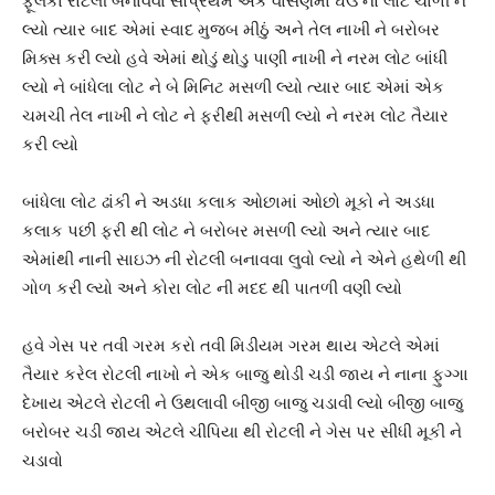
ફૂલકા રોટલી બનાવવા સૌપ્રથમ એક વાસણમાં ઘઉં નો લોટ ચાળી ને
લ્યો ત્યાર બાદ એમાં સ્વાદ મુજબ મીઠું અને તેલ નાખી ને બરોબર
મિક્સ કરી લ્યો હવે એમાં થોડું થોડુ પાણી નાખી ને નરમ લોટ બાંધી
લ્યો ને બાંધેલા લોટ ને બે મિનિટ મસળી લ્યો ત્યાર બાદ એમાં એક
ચમચી તેલ નાખી ને લોટ ને ફરીથી મસળી લ્યો ને નરમ લોટ તૈયાર
કરી લ્યો
બાંધેલા લોટ ઢાંકી ને અડધા કલાક ઓછામાં ઓછો મૂકો ને અડધા
કલાક પછી ફરી થી લોટ ને બરોબર મસળી લ્યો અને ત્યાર બાદ
એમાંથી નાની સાઇઝ ની રોટલી બનાવવા લુવો લ્યો ને એને હથેળી થી
ગોળ કરી લ્યો અને કોરા લોટ ની મદદ થી પાતળી વણી લ્યો
હવે ગેસ પર તવી ગરમ કરો તવી મિડીયમ ગરમ થાય એટલે એમાં
તૈયાર કરેલ રોટલી નાખો ને એક બાજુ થોડી ચડી જાય ને નાના ફુગ્ગા
દેખાય એટલે રોટલી ને ઉથલાવી બીજી બાજુ ચડાવી લ્યો બીજી બાજુ
બરોબર ચડી જાય એટલે ચીપિયા થી રોટલી ને ગેસ પર સીધી મૂકી ને
ચડાવો