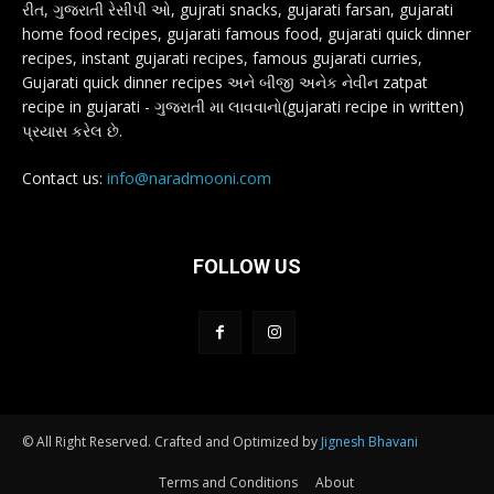
રીત, ગુજરાતી રેસીપી ઓ, gujrati snacks, gujarati farsan, gujarati
home food recipes, gujarati famous food, gujarati quick dinner
recipes, instant gujarati recipes, famous gujarati curries,
Gujarati quick dinner recipes અને બીજી અનેક નેવીન zatpat
recipe in gujarati - ગુજરાતી મા લાવવાનો(gujarati recipe in written)
પ્રયાસ કરેલ છે.
Contact us:
info@naradmooni.com
FOLLOW US
© All Right Reserved. Crafted and Optimized by
Jignesh Bhavani
Terms and Conditions
About