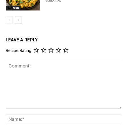
18/06/2026
Gujarati
LEAVE A REPLY
Recipe Rating
Comment:
Na