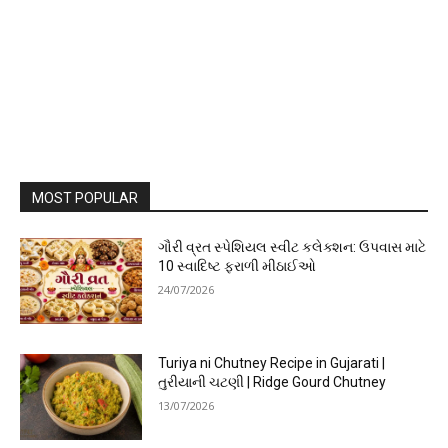
MOST POPULAR
ગૌરી વ્રત સ્પેશિયલ સ્વીટ કલેક્શન: ઉપવાસ માટે
10 સ્વાદિષ્ટ ફરાળી મીઠાઈઓ
24/07/2026
Turiya ni Chutney Recipe in Gujarati |
તુરીયાની ચટણી | Ridge Gourd Chutney
13/07/2026