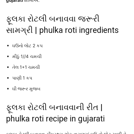
gujarati
શીખીએ.
ફૂલકા રોટલી બનાવવા જરૂરી
સામગ્રી | phulka roti ingredients
ઘઉંનો લોટ 2 કપ
મીઠું 1//4 ચમચી
તેલ 1+1 ચમચી
પાણી 1 કપ
ઘી જરૂર મુજબ
ફૂલકા રોટલી બનાવવાની રીત |
phulka roti recipe in gujarati