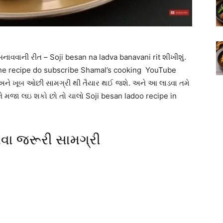
ાવવાની રીત – Soji besan na ladva banavani rit શીખીશું.
ike the recipe do subscribe Shamal’s cooking YouTube
ને ખૂબ ઓછી સામગ્રી થી તૈયાર થઈ જશે. અને આ લાડવા તમે
 ને મજા લઇ શકો છો તો ચાલો Soji besan ladoo recipe in
વા જરૂરી સામગ્રી