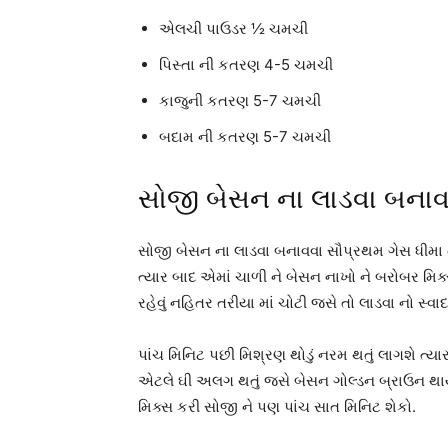
એલચી પાઉડર ½ ચમચી
પિસ્તા ની કતરણ 4-5 ચમચી
કાજુની કતરણ 5-7 ચમચી
બદામ ની કતરણ 5-7 ચમચી
સોજી બેસન ના લાડવા બનાવ
સોજી બેસન ના લાડવા બનાવવા સૌપ્રથમ ગેસ ધીમા 
ત્યાર બાદ એમાં ચાળી ને બેસન નાખો ને બરોબર મિક
રહેવું નહિતર તરીયા માં ચોટી જસે તો લાડવા નો સ્
પાંચ મિનિટ પછી મિશ્રણ થોડું નરમ થતું લાગશે ત
એટલે ઘી અલગ થતું જસે બેસન ગોલ્ડન બ્રાઉન થ
મિક્સ કરી સોજી ને પણ પાંચ સાત મિનિટ શેકો.