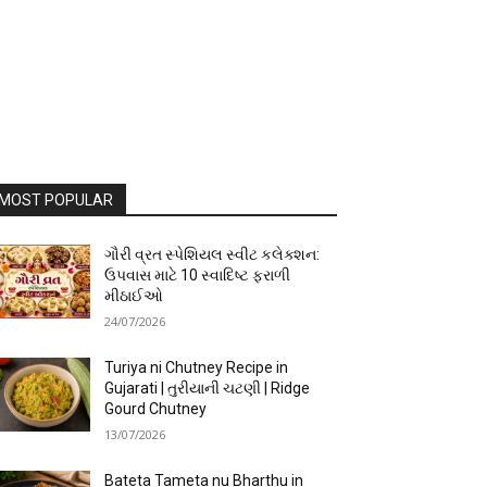
MOST POPULAR
ગૌરી વ્રત સ્પેશિયલ સ્વીટ કલેક્શન:
ઉપવાસ માટે 10 સ્વાદિષ્ટ ફરાળી
મીઠાઈઓ
24/07/2026
Turiya ni Chutney Recipe in
Gujarati | તુરીયાની ચટણી | Ridge
Gourd Chutney
13/07/2026
Bateta Tameta nu Bharthu in