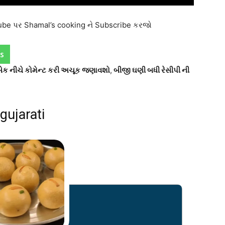
tube પર Shamal’s cooking ને Subscribe કરજો
s
ીડબેક નીચે કોમેન્ટ કરી અચૂક જણાવશો
,
બીજી ઘણી બધી રેસીપી ની
gujarati