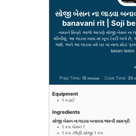
સોજી બેસન ના લાડવા બનાવ
banavani rit | Soji b
નમસ્તે મિત્રો આજે આપણે સોજી બેસન ના લા
શીખીશું. આ લાડવા ખાવા માં ખૂબ ટેસ્ટી લાગે 
જશે. અને આ લાડવા તમે ઘર ના નાના મોટા પ્રસ
besan ladoo 
4
m
Prep Time:
10
Cook Time:
30
minutes
m
i
i
n
n
Equipment
u
u
1 કડાઈ
t
t
e
e
Ingredients
s
s
સોજી બેસન ના લાડવા બનાવવા જરૂરી સામગ્રી
1
કપ
બેસન 1
1
કપ
ઝીણી સોજી 1 કપ