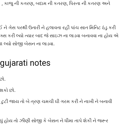
 કાજુ ની કતરણ, બદામ ની કતરણ, પિસ્તા ની કતરણ અને
ે ગેસ પરથી ઉતારી ને હલાવતા રહી પાંચ સાત મિનિટ ઠંડુ કરી
મિક્સ કરી લ્યો ત્યાર બાદ જે સાઇઝ ના લાડવા બનાવવા ના હોય એ
જા લ્યો સોજી બેસન ના લાડવા.
 gujarati notes
છો.
 શકો છો.
ા ટુટી જાય તો બે ત્રણ ચમચી ઘી ગરમ કરી ને નાખી ને બનાવી
ં હોય તો ઝીણી સોજી કે બેસન ને ધીમા તાપે શેકી ને જરૂર