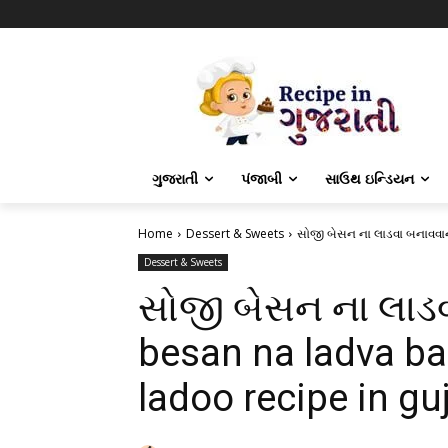
ગુજરાતી
પંજાબી
સાઉથ ઇન્ડિયન
Home
Dessert & Sweets
સોજી બેસન ના લાડવા બનાવવાન
Dessert & Sweets
સોજી બેસન ના લાડવ
besan na ladva ban
ladoo recipe in guj