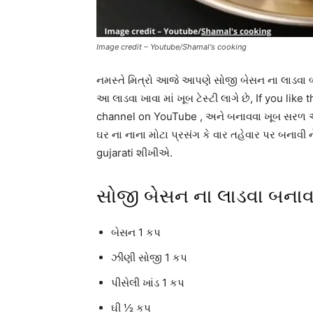
Image credit – Youtube/Shamal's cooking
નમસ્તે મિત્રો આજે આપણે સોજી બેસન ના લાડવા બન
આ લાડવા ખાવા માં ખૂબ ટેસ્ટી લાગે છે, If you l
channel on YouTube , અને બનાવવા ખૂબ સરળ અ
ઘર ના નાના મોટા પ્રસંગ કે વાર તહેવાર પર બનાવી
gujarati શીખીએ.
સોજી બેસન ના લાડવા બનાવ
બેસન 1 કપ
ઝીણી સોજી 1 કપ
પીસેલી ખાંડ 1 કપ
ઘી ½ કપ