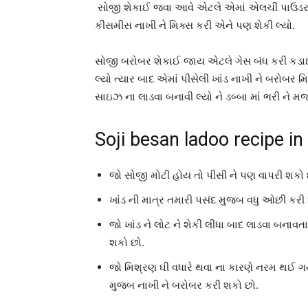
સોજી શેકાઈ જવા આવે એટલે એમાં એલચી પાઉડર ,
કીસમીસ નાખી ને મિક્સ કરી એને પણ શેકી લ્યો.
સોજી બરોબર શેકાઈ જાય એટલે ગેસ બંધ કરી કડાઈ ન
લ્યો ત્યાર બાદ એમાં પીસેલી ખાંડ નાખી ને બરોબર 
સાઇઝ ના લાડવા બનાવી લ્યો ને ડબ્બા માં ભરી ને મ
Soji besan ladoo recipe in
જો સોજી મોટી હોય તો પીસી ને પણ વાપરી શકો 
ખાંડ ની માત્ર તમારી પસંદ મુજબ વધુ ઓછી કરી
જો ખાંડ ને લોટ ને શેકી લીધા બાદ લાડવા બનાવત
શકો છો.
જો મિશ્રણ ઘી વધારે થવા ના કારણે નરમ થઈ ગયુ
મુજબ નાખી ને બરોબર કરી શકો છો.