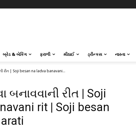
બ્રેડ & બેકિંગ
ફરાળી
મીઠાઈ
ડ્રીન્કસ
નાસ્તા
ી રીત | Soji besan na ladva banavani...
ા બનાવવાની રીત | Soji
avani rit | Soji besan
arati