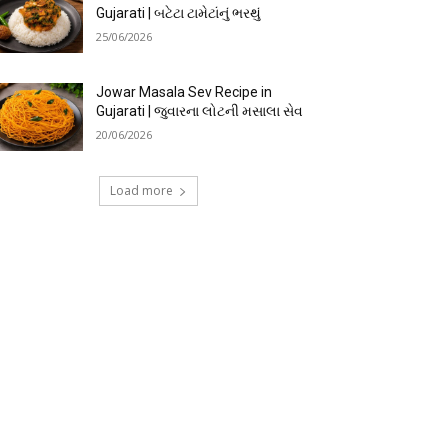
Gujarati | બટેટા ટામેટાંનું ભરથું
25/06/2026
Jowar Masala Sev Recipe in
Gujarati | જુવારના લોટની મસાલા સેવ
20/06/2026
Load more