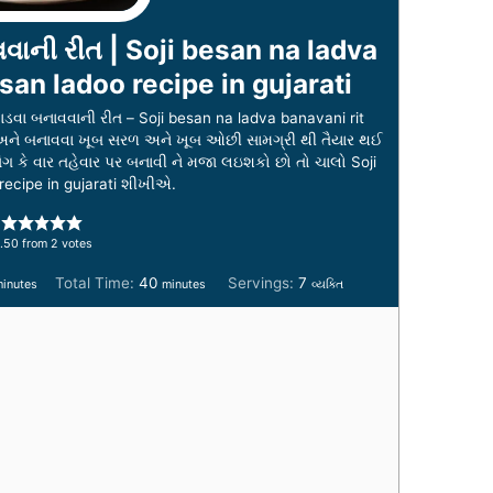
વાની રીત | Soji besan na ladva
esan ladoo recipe in gujarati
ડવા બનાવવાની રીત – Soji besan na ladva banavani rit
છે, અને બનાવવા ખૂબ સરળ અને ખૂબ ઓછી સામગ્રી થી તૈયાર થઈ
ંગ કે વાર તહેવાર પર બનાવી ને મજા લઇશકો છો તો ચાલો Soji
recipe in gujarati શીખીએ.
.50
from
2
votes
m
m
Total Time:
40
Servings:
7
inutes
minutes
વ્યક્તિ
i
n
u
t
e
s