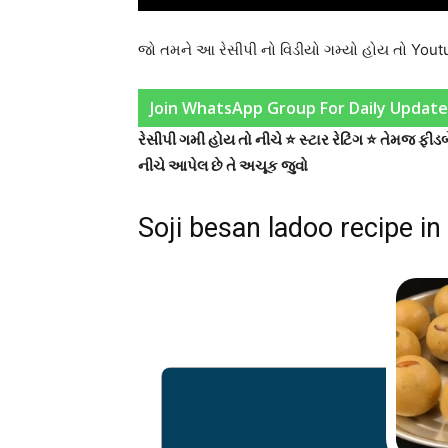
જો તમને આ રેસીપી નો વિડીયો ગમ્યો હોય તો You
Join WhatsApp Group For Daily Update
રેસીપી ગમી હોય તો નીચે ⭐ સ્ટાર રેટિંગ ⭐ તેમજ ફ
નીચે આપેલ છે તે અચૂક જુવો
Soji besan ladoo recipe in 