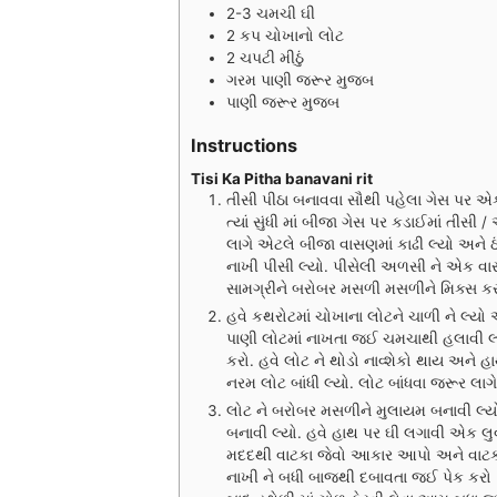
2-3
ચમચી
ઘી
2
કપ
ચોખાનો લોટ
2
ચપટી
મીઠું
ગરમ પાણી જરૂર મુજબ
પાણી જરૂર મુજબ
Instructions
Tisi Ka Pitha banavani rit
તીસી પીઠા બનાવવા સૌથી પહેલા ગેસ પર એક
ત્યાં સુંધી માં બીજા ગેસ પર કડાઈમાં તીસ
લાગે એટલે બીજા વાસણમાં કાઢી લ્યો અને ઠ
નાખી પીસી લ્યો. પીસેલી અળસી ને એક વાસ
સામગ્રીને બરોબર મસળી મસળીને મિક્સ કરી
હવે કથરોટમાં ચોખાના લોટને ચાળી ને લ્યો 
પાણી લોટમાં નાખતા જઈ ચમચાથી હલાવી લ્
કરો. હવે લોટ ને થોડો નાવ્શેકો થાય અને
નરમ લોટ બાંધી લ્યો. લોટ બાંધવા જરૂર લાગ
લોટ ને બરોબર મસળીને મુલાયમ બનાવી લ્ય
બનાવી લ્યો. હવે હાથ પર ઘી લગાવી એક લ
મદદથી વાટકા જેવો આકાર આપો અને વાટકામ
નાખી ને બધી બાજથી દબાવતા જઈ પેક કરો (