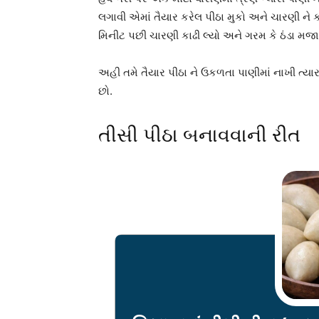
લગાવી એમાં તૈયાર કરેલ પીઠા મુકો અને ચારણી ને કડ
મિનીટ પછી ચારણી કાઢી લ્યો અને ગરમ કે ઠંડા મજા લ
અહી તમે તૈયાર પીઠા ને ઉકળતા પાણીમાં નાખી ત્ય
છો.
તીસી પીઠા બનાવવાની રીત