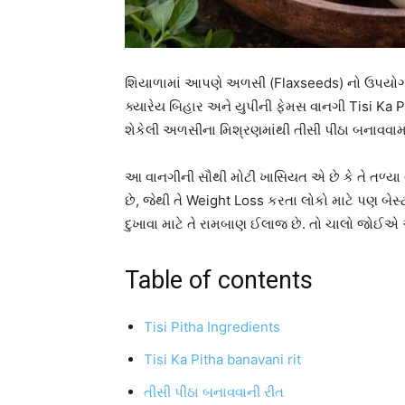
શિયાળામાં આપણે અળસી (Flaxseeds) નો ઉપયોગ 
ક્યારેય બિહાર અને યુપીની ફેમસ વાનગી Tisi Ka 
શેકેલી અળસીના મિશ્રણમાંથી તીસી પીઠા બનાવવામા
આ વાનગીની સૌથી મોટી ખાસિયત એ છે કે તે તળ્યા
છે, જેથી તે Weight Loss કરતા લોકો માટે પણ બેસ
દુખાવા માટે તે રામબાણ ઈલાજ છે. તો ચાલો જોઈએ આ
Table of contents
Tisi Pitha Ingredients
Tisi Ka Pitha banavani rit
તીસી પીઠા બનાવવાની રીત