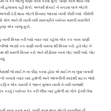
ં બે કપ જેટલું પાણી ગરમ કરવા મુકો. પાણી ગરમ થાય ત્યાં
 નાખી હલાવતા રહી શેકો. અળસી શેકાઈ ને તતડવા લાગે એટલે
લ અળસી ઠંડી થાય એટલે મિક્સર જારમાં નાખી પીસી લ્યો. પીસેલી
લો ગોળ અને ઘી નાખી બધી સામગ્રીને બરોબર મસળી મસળીને
િશ્રણ એક બાજુ મુકો.
ઠું નાખી મિક્સ કરી લ્યો ત્યાર બાદ પહેલા એક કપ ગરમ પાણી
 બીજો અડધો કપ પાણી નાખી ચમચા થી મિક્સ કરો. હવે લોટ ને
હાથ થી મસળી મિક્સ કરો અને મીડીયમ નરમ લોટ બાંધી લ્યો. લોટ
વું.
એમાંથી જે સાઈઝ ના પીઠા કરવા હોય એ સાઈઝ ના લુવા બનાવી
ોળો બનાવો ત્યાર બાદ હથેળી અને આંગળીની મદદથી વાટકા જેવો
સ્ટફિંગ એક ચમચી કે જરૂર મુજબ નાખી ને બધી બાજથી
કરવું ) બરોબર પેક કરી લીધા બાદ હથેળી માં ગોળ ફેરવી લેવા
નાખી ગરમ કરવા મુકો. પાણી ગરમ થાય એટલે ચારણીમાં ઘી