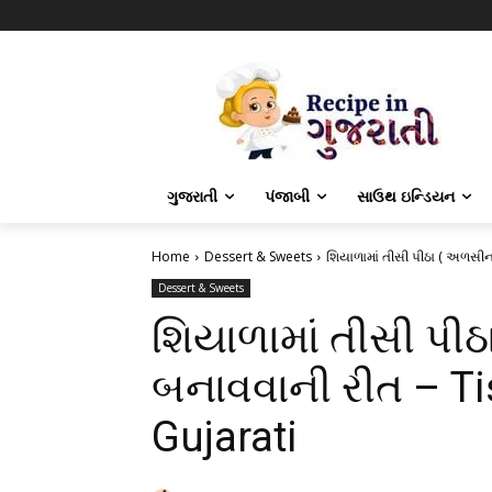
ગુજરાતી
પંજાબી
સાઉથ ઇન્ડિયન
Home
Dessert & Sweets
શિયાળામાં તીસી પીઠા ( અળસીના 
Dessert & Sweets
શિયાળામાં તીસી પીઠ
બનાવવાની રીત – Tis
Gujarati