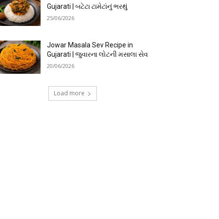
Gujarati | બટેટા ટામેટાંનું ભરથું
25/06/2026
Jowar Masala Sev Recipe in
Gujarati | જુવારના લોટની મસાલા સેવ
20/06/2026
Load more