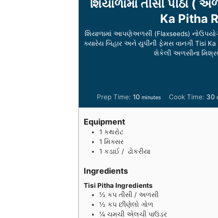
શિયાળામાં તીસી પીઠા ( અળ
Ka Pitha R
શિયાળામાં આપણેઅળસી (Flaxseeds) નોઉપયોગ 
ક્યારેય બિહાર અને યુપીની ફેમસ વાનગી Tisi Ka
શેકેલી અળસીના મિશ્રણ
m
Prep Time:
10
Cook Time:
30
minutes
i
i
n
n
Equipment
u
u
1 કથરોટ
t
t
1 મિક્સર
e
e
1 કડાઈ / ઢોકરીયા
s
s
Ingredients
Tisi Pitha Ingredients
½
કપ
તીસી / અળસી
½
કપ
છીણેલો ગોળ
¼
ચમચી
એલચી પાઉડર