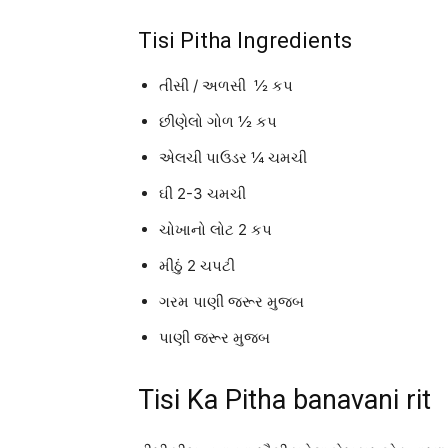
Tisi Pitha Ingredients
તીસી / અળસી ½ કપ
છીણેલો ગોળ ½ કપ
એલચી પાઉડર ¼ ચમચી
ઘી 2-3 ચમચી
ચોખાનો લોટ 2 કપ
મીઠું 2 ચપટી
ગરમ પાણી જરૂર મુજબ
પાણી જરૂર મુજબ
Tisi Ka Pitha banavani rit