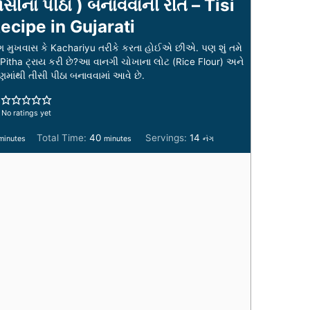
સીના પીઠા ) બનાવવાની રીત – Tisi
ecipe in Gujarati
મુખવાસ કે Kachariyu તરીકે કરતા હોઈએ છીએ. પણ શું તમે
 Pitha ટ્રાય કરી છે?આ વાનગી ચોખાના લોટ (Rice Flour) અને
માંથી તીસી પીઠા બનાવવામાં આવે છે.
No ratings yet
m
m
Total Time:
40
Servings:
14
minutes
minutes
નંગ
i
n
u
t
e
s