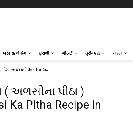
બ્રેડ & બેકિંગ
ફરાળી
મીઠાઈ
ડ્રીન્કસ
નાસ્તા
પીઠા ) બનાવવાની રીત - Tisi Ka...
ા ( અળસીના પીઠા )
i Ka Pitha Recipe in