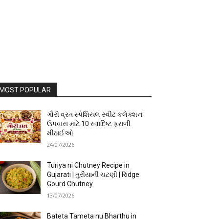
MOST POPULAR
ગૌરી વ્રત સ્પેશિયલ સ્વીટ કલેક્શન:
ઉપવાસ માટે 10 સ્વાદિષ્ટ ફરાળી
મીઠાઈઓ
24/07/2026
Turiya ni Chutney Recipe in
Gujarati | તુરીયાની ચટણી | Ridge
Gourd Chutney
13/07/2026
Bateta Tameta nu Bharthu in