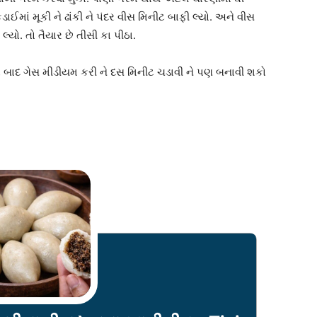
ાઈમાં મૂકી ને ઢાંકી ને પંદર વીસ મિનીટ બાફી લ્યો. અને વીસ
્યો. તો તૈયાર છે તીસી કા પીઠા.
ાર બાદ ગેસ મીડીયમ કરી ને દસ મિનીટ ચડાવી ને પણ બનાવી શકો