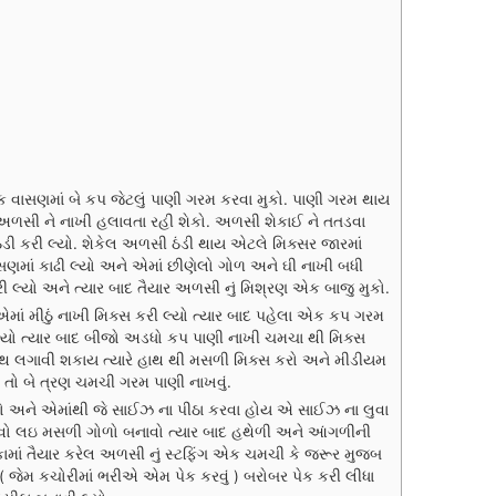
 વાસણમાં બે કપ જેટલું પાણી ગરમ કરવા મુકો. પાણી ગરમ થાય
ી / અળસી ને નાખી હલાવતા રહી શેકો. અળસી શેકાઈ ને તતડવા
ંડી કરી લ્યો. શેકેલ અળસી ઠંડી થાય એટલે મિક્સર જારમાં
ણમાં કાઢી લ્યો અને એમાં છીણેલો ગોળ અને ઘી નાખી બધી
 લ્યો અને ત્યાર બાદ તૈયાર અળસી નું મિશ્રણ એક બાજુ મુકો.
એમાં મીઠું નાખી મિક્સ કરી લ્યો ત્યાર બાદ પહેલા એક કપ ગરમ
યો ત્યાર બાદ બીજો અડધો કપ પાણી નાખી ચમચા થી મિક્સ
 હાથ લગાવી શકાય ત્યારે હાથ થી મસળી મિક્સ કરો અને મીડીયમ
ે તો બે ત્રણ ચમચી ગરમ પાણી નાખવું.
ો અને એમાંથી જે સાઈઝ ના પીઠા કરવા હોય એ સાઈઝ ના લુવા
ુવો લઇ મસળી ગોળો બનાવો ત્યાર બાદ હથેળી અને આંગળીની
ાં તૈયાર કરેલ અળસી નું સ્ટફિંગ એક ચમચી કે જરૂર મુજબ
 જેમ કચોરીમાં ભરીએ એમ પેક કરવું ) બરોબર પેક કરી લીધા