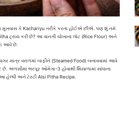
મુખવાસ કે Kachariyu તરીકે કરતા હોઈએ છીએ. પણ શું તમે
Pitha ટ્રાય કરી છે? આ વાનગી ચોખાના લોટ (Rice Flour) અને
ં આવે છે.
 વગર માત્ર વરાળમાં બાફીને (Steamed Food) બનાવવામાં આવે
્ટ છે. અળસીમાં ભરપૂર ઓમેગા-3 હોવાથી શિયાળામાં સાંધાના
 હેલ્ધી અને ટેસ્ટી Alsi Pitha Recipe.