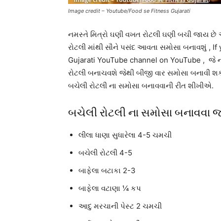
Image credit – Youtube/Food se Fitness Gujarati
નમસ્તે મિત્રો ઘણી વખત રોટલી ઘણી બચી જાય છે 
રોટલી માંથી સૌને પસંદ આવતા સમોસા બનાવશું , I
Gujarati YouTube channel on YouTube , જે ન
રોટલી બનાચવશે જેથી બીજી વાર સમોસા બનાવી શકા
બચેલી રોટલી ના સમોસા બનાવવાની રીત શીખીએ.
બચેલી રોટલી ના સમોસા બનાવવા જ
લીલા ધાણા સુધારેલા 4-5 ચમચી
બચેલી રોટલી 4-5
બાફેલા બટાકા 2-3
બાફેલા વટાણા ¼ કપ
આદુ મરચાની પેસ્ટ 2 ચમચી