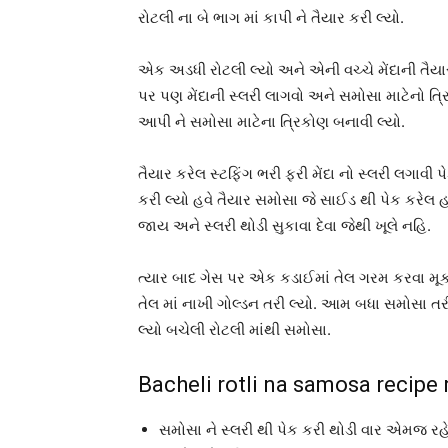
રોટલી ના બે ભાગ માં કાપી ને તૈયાર કરી લ્યો.
એક અડધી રોટલી લ્યો અને એની વચ્ચે મેંદાની તૈય
પર પણ મેંદાની સ્લરી લાગવો અને સમોસા માટેનો 
આપી ને સમોસા માટેના ત્રિકોણ બનાવી લ્યો.
તૈયાર કરેલ સ્ટફિંગ ભરી ફરી મેંદા નો સ્લરી લગાવી 
કરી લ્યો હવે તૈયાર સમોસા જે સાઈડ થી પેક કરેલ હત
જાય અને સ્લરી થોડી સુકાવા દેવા જેથી ખૂલે નહિ.
ત્યાર બાદ ગેસ પર એક કડાઈમાં તેલ ગરમ કરવા મૂ
તેલ માં નાખી ગોલ્ડન તરી લ્યો. આમ બધા સમોસા તર
લ્યો બચેલી રોટલી માંથી સમોસા.
Bacheli rotli na samosa recipe
સમોસા ને સ્લરી થી પેક કરી થોડી વાર એમજ રહ