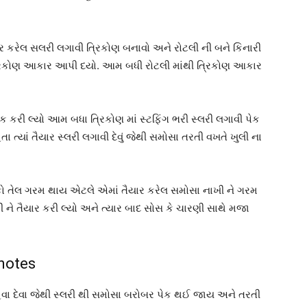
ાર કરેલ સલરી લગાવી ત્રિકોણ બનાવો અને રોટલી ની બને કિનારી
ત્રિકોણ આકાર આપી દયો. આમ બધી રોટલી માંથી ત્રિકોણ આકાર
પેક કરી લ્યો આમ બધા ત્રિકોણ માં સ્ટફિંગ ભરી સ્લરી લગાવી પેક
ા ત્યાં તૈયાર સ્લરી લગાવી દેવું જેથી સમોસા તરતી વખતે ખુલી ના
કો તેલ ગરમ થાય એટલે એમાં તૈયાર કરેલ સમોસા નાખી ને ગરમ
ી ને તૈયાર કરી લ્યો અને ત્યાર બાદ સોસ કે ચારણી સાથે મજા
 notes
ેવા દેવા જેથી સ્લરી થી સમોસા બરોબર પેક થઈ જાય અને તરતી