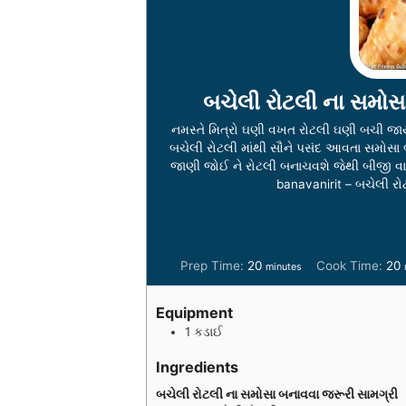
બચેલી રોટલી ના સમોસ
નમસ્તે મિત્રો ઘણી વખત રોટલી ઘણી બચી જા
બચેલી રોટલી માંથી સૌને પસંદ આવતા સમોસા 
જાણી જોઈ ને રોટલી બનાચવશે જેથી બીજી વા
banavanirit – બચેલી ર
m
Prep Time:
20
Cook Time:
20
minutes
i
i
n
Equipment
u
1 કડાઈ
t
t
e
Ingredients
s
s
બચેલી રોટલી ના સમોસા બનાવવા જરૂરી સામગ્રી