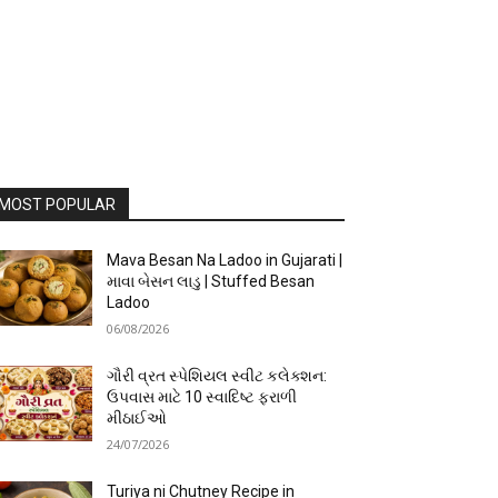
MOST POPULAR
Mava Besan Na Ladoo in Gujarati |
માવા બેસન લાડુ | Stuffed Besan
Ladoo
06/08/2026
ગૌરી વ્રત સ્પેશિયલ સ્વીટ કલેક્શન:
ઉપવાસ માટે 10 સ્વાદિષ્ટ ફરાળી
મીઠાઈઓ
24/07/2026
Turiya ni Chutney Recipe in