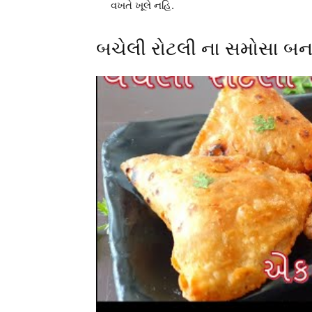
વખતે ખૂલે નહિ.
બચેલી રોટલી ના સમોસા બન