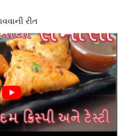
ાવવાની રીત