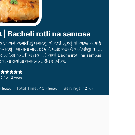
ા | Bacheli rotli na samosa
ય છે અને એમાંથીશું બનાવવું એ નથી સૂઝતું તો આજ આપણે
બનાવશું , જે નાના મોટા દરેક ને પસંદ આવશે અનેબીજી વખત
ર સમોસા બનાવી શકાય . તો ચાલો Bachelirotli na samosa
ોટલી ના સમોસા બનાવવાની રીત શીખીએ.
5
from
2
votes
m
m
Total Time:
40
Servings:
12
minutes
minutes
નંગ
i
n
n
u
u
t
e
e
s