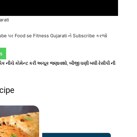
arati
tube પર Food se Fitness Gujarati ને Subscribe કરજો
s
ીડબેક નીચે કોમેન્ટ કરી અચૂક જણાવશો
,
બીજી ઘણી બધી રેસીપી ની
cipe