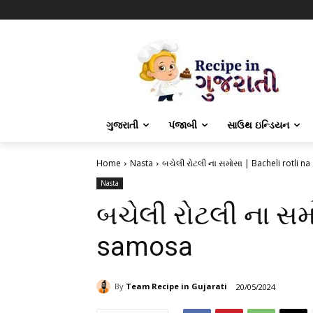
ગુજરાતી
પંજાબી
સાઉથ ઇન્ડિયન
Home
Nasta
બચેલી રોટલી ના સમોસા | Bacheli rotli n
Nasta
બચેલી રોટલી ના સમો
samosa
By
Team Recipe in Gujarati
20/05/2024