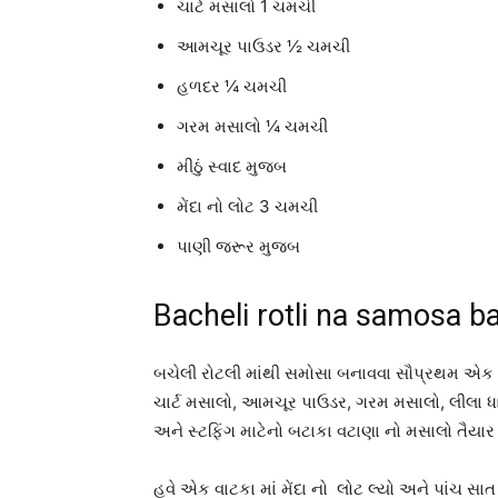
ચાર્ટ મસાલો 1 ચમચી
આમચૂર પાઉડર ½ ચમચી
હળદર ¼ ચમચી
ગરમ મસાલો ¼ ચમચી
મીઠું સ્વાદ મુજબ
મેંદા નો લોટ 3 ચમચી
પાણી જરૂર મુજબ
Bacheli rotli na samosa ba
બચેલી રોટલી માંથી સમોસા બનાવવા સૌપ્રથમ એક વ
ચાર્ટ મસાલો, આમચૂર પાઉડર, ગરમ મસાલો, લીલા ધાણ
અને સ્ટફિંગ માટેનો બટાકા વટાણા નો મસાલો તૈયાર 
હવે એક વાટકા માં મેંદા નો લોટ લ્યો અને પાંચ સાત