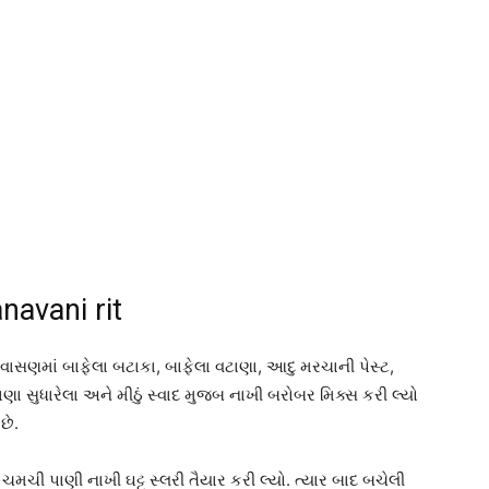
navani rit
ાસણમાં બાફેલા બટાકા, બાફેલા વટાણા, આદુ મરચાની પેસ્ટ,
ા સુધારેલા અને મીઠું સ્વાદ મુજબ નાખી બરોબર મિક્સ કરી લ્યો
છે.
 ચમચી પાણી નાખી ઘટ્ટ સ્લરી તૈયાર કરી લ્યો. ત્યાર બાદ બચેલી