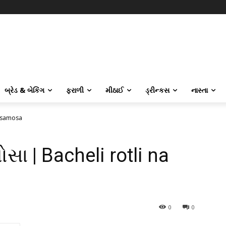
બ્રેડ & બેકિંગ
ફરાળી
મીઠાઈ
ડ્રીન્કસ
નાસ્તા
a samosa
સા | Bacheli rotli na
0
0