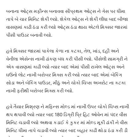
બનાના ઓટ્સ મફીન્સ બનાવવા સૌપ્રથમ ઓટ્સ ને ગેસ પર ધીમા
તાપે બે ચાર મિનિટ શેકી લ્યો. શેકેલ ઓટ્સ ને શેકી લીધા બાદ બીજા
વાસણમાં કાઢી ઠંડા કરી લ્યો ઓટ્સ ઠંડા થાય એટલે મિક્સર જારમાં
પીસી પાઉડર બનાવી લ્યો.
હવે મિક્સર જારમાં પાકેલા કેળા ના કટકા, તેલ, ખાંડ, દહી અને
વેનીલા એસેન્સ નાખી ઢાંકણ બંધ કરી પીસી લ્યો. પીસેલી સામગ્રી ને
એક વાસણમાં કાઢી લ્યો ત્યાર બાદ એમાં પીસી રાખેલ ઓટ્સ અને
ઘઉંનો લોટ નાખી બરોબર મિક્સ કરી લ્યો ત્યાર બાદ એમાં બેકિંગ
સોડા અને બેકિંગ પાઉડર, મીઠું અને ચોકો ચિપ્સ અખરોટ ના કટકા
નાખી ફરીથી બરોબર મિક્સ કરી લ્યો.
હવે તૈયાર મિશ્રણ ને મફિન્સ મોલ્ડ માં નાખી ઉપર ચોકો ચિપ્સ નાખી
થપ થપાવી લ્યો ત્યાર બાદ 180 ડિગ્રી પ્રિ હિટ ઓવેન માં પંદર વીસ
મિનિટ ચડાવી લ્યો અથવા કડાઈ કે કુકર માં મોલ્ડ મૂકી ઢાંકી ને વીસ
મિનિટ ધીમા તાપે ચડાવી લ્યો ત્યાર બાદ બહાર કાઢી થોડા ઠંડા કરી ડી