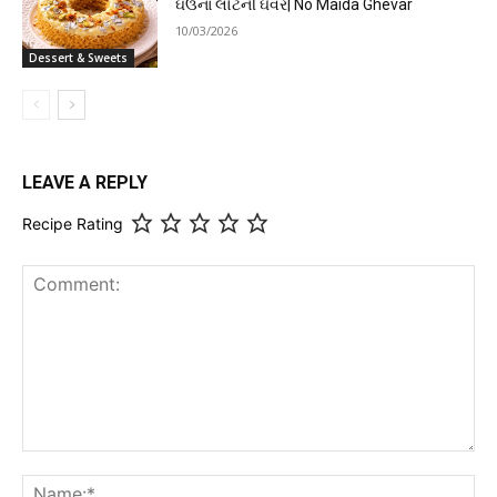
ઘઉંના લોટની ઘેવર| No Maida Ghevar
10/03/2026
Dessert & Sweets
LEAVE A REPLY
Recipe Rating
Comment:
Na