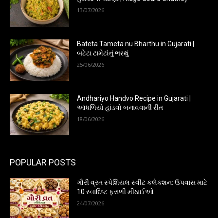
13/07/2026
Bateta Tameta nu Bharthu in Gujarati |
બટેટા ટામેટાંનું ભરથું
25/06/2026
Andhariyo Handvo Recipe in Gujarati |
આંધળિયો હાંડવો બનાવવાની રીત
18/06/2026
POPULAR POSTS
ગૌરી વ્રત સ્પેશિયલ સ્વીટ કલેક્શન: ઉપવાસ માટે
10 સ્વાદિષ્ટ ફરાળી મીઠાઈઓ
24/07/2026