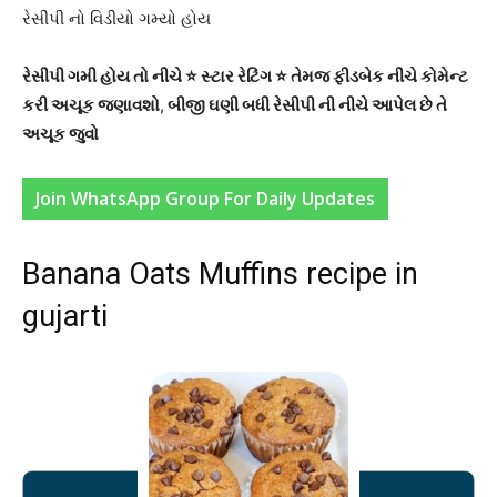
રેસીપી નો વિડીયો ગમ્યો હોય
રેસીપી ગમી હોય તો નીચે ⭐ સ્ટાર રેટિંગ ⭐ તેમજ ફીડબેક નીચે કોમેન્ટ
કરી અચૂક જણાવશો
,
બીજી ઘણી બધી રેસીપી ની નીચે આપેલ છે તે
અચૂક જુવો
Join WhatsApp Group For Daily Updates
Banana Oats Muffins recipe in
gujarti