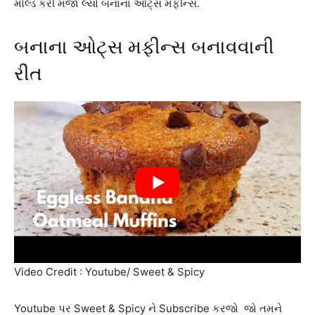
મોલ્ડ કરી મજા લ્યો બનાના ઓટ્સ મફીન્સ.
બનાના ઓટ્સ મફીન્સ બનાવવાની
રીત
Video Credit : Youtube/ Sweet & Spicy
Youtube પર Sweet & Spicy ને Subscribe કરજો જો તમને