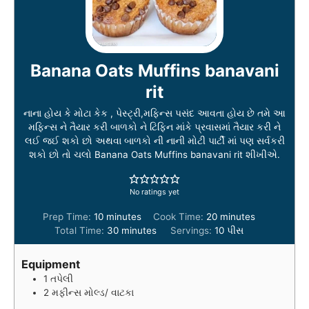
Banana Oats Muffins banavani
rit
નાના હોય કે મોટા કેક , પેસ્ટ્રી,મફિન્સ પસંદ આવતા હોય છે તમે આ
મફિન્સ ને તૈયાર કરી બાળકો ને ટિફિન માંકે પ્રવાસમાં તૈયાર કરી ને
લઈ જઈ શકો છો અથવા બાળકો ની નાની મોટી પાર્ટી માં પણ સર્વકરી
શકો છો તો ચલો Banana Oats Muffins banavani rit શીખીએ.
No ratings yet
m
m
Prep Time:
10
minutes
Cook Time:
20
minutes
i
m
i
Total Time:
30
minutes
Servings:
10
પીસ
n
i
n
u
n
u
Equipment
t
u
t
1 તપેલી
e
t
e
2 મફીન્સ મોલ્ડ/ વાટકા
s
e
s