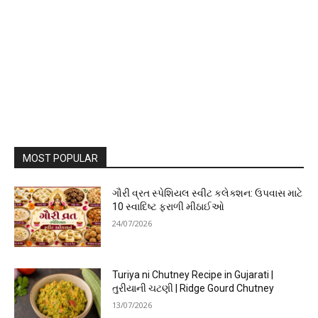
MOST POPULAR
ગૌરી વ્રત સ્પેશિયલ સ્વીટ કલેક્શન: ઉપવાસ માટે
10 સ્વાદિષ્ટ ફરાળી મીઠાઈઓ
24/07/2026
Turiya ni Chutney Recipe in Gujarati |
તુરીયાની ચટણી | Ridge Gourd Chutney
13/07/2026