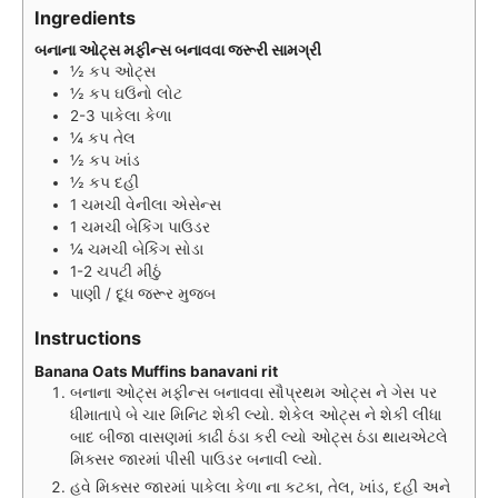
s
Ingredients
બનાના ઓટ્સ મફીન્સ બનાવવા જરૂરી સામગ્રી
½
કપ
ઓટ્સ
½
કપ
ઘઉંનો લોટ
2-3
પાકેલા કેળા
¼
કપ
તેલ
½
કપ
ખાંડ
½
કપ
દહી
1
ચમચી
વેનીલા એસેન્સ
1
ચમચી
બેકિંગ પાઉડર
¼
ચમચી
બેકિંગ સોડા
1-2
ચપટી
મીઠું
પાણી / દૂધ જરૂર મુજબ
Instructions
Banana Oats Muffins banavani rit
બનાના ઓટ્સ મફીન્સ બનાવવા સૌપ્રથમ ઓટ્સ ને ગેસ પર
ધીમાતાપે બે ચાર મિનિટ શેકી લ્યો. શેકેલ ઓટ્સ ને શેકી લીધા
બાદ બીજા વાસણમાં કાઢી ઠંડા કરી લ્યો ઓટ્સ ઠંડા થાયએટલે
મિક્સર જારમાં પીસી પાઉડર બનાવી લ્યો.
હવે મિક્સર જારમાં પાકેલા કેળા ના કટકા, તેલ, ખાંડ, દહી અને