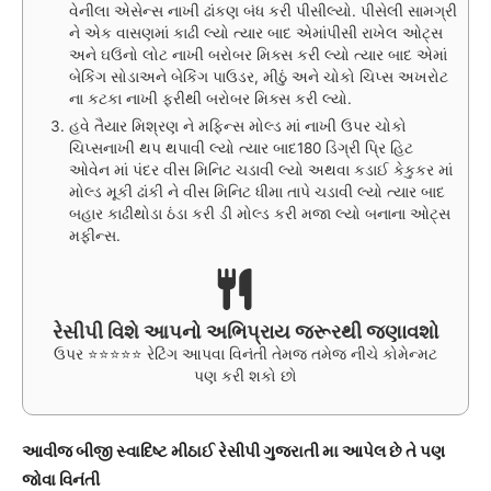
વેનીલા એસેન્સ નાખી ઢાંકણ બંધ કરી પીસીલ્યો. પીસેલી સામગ્રી
ને એક વાસણમાં કાઢી લ્યો ત્યાર બાદ એમાંપીસી રાખેલ ઓટ્સ
અને ઘઉંનો લોટ નાખી બરોબર મિક્સ કરી લ્યો ત્યાર બાદ એમાં
બેકિંગ સોડાઅને બેકિંગ પાઉડર, મીઠું અને ચોકો ચિપ્સ અખરોટ
ના કટકા નાખી ફરીથી બરોબર મિક્સ કરી લ્યો.
હવે તૈયાર મિશ્રણ ને મફિન્સ મોલ્ડ માં નાખી ઉપર ચોકો
ચિપ્સનાખી થપ થપાવી લ્યો ત્યાર બાદ180 ડિગ્રી પ્રિ હિટ
ઓવેન માં પંદર વીસ મિનિટ ચડાવી લ્યો અથવા કડાઈ કેકુકર માં
મોલ્ડ મૂકી ઢાંકી ને વીસ મિનિટ ધીમા તાપે ચડાવી લ્યો ત્યાર બાદ
બહાર કાઢીથોડા ઠંડા કરી ડી મોલ્ડ કરી મજા લ્યો બનાના ઓટ્સ
મફીન્સ.
રેસીપી વિશે આપનો અભિપ્રાય જરૂરથી જણાવશો
ઉપર ⭐⭐⭐⭐⭐ રેટિંગ આપવા વિનંતી તેમજ તમેજ નીચે કોમેન્મટ
પણ કરી શકો છો
આવીજ બીજી સ્વાદિષ્ટ મીઠાઈ રેસીપી ગુજરાતી મા આપેલ છે તે પણ
જોવા વિનંતી