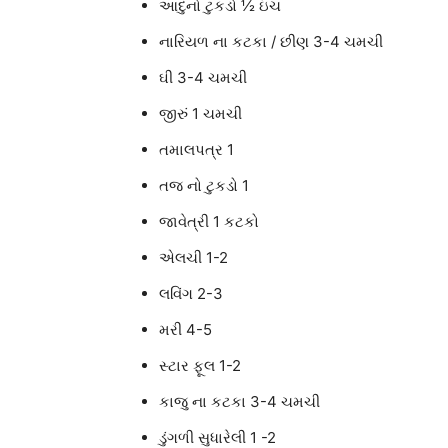
આદુનો ટુકડો ½ ઇંચ
નારિયળ ના કટકા / છીણ 3-4 ચમચી
ઘી 3-4 ચમચી
જીરું 1 ચમચી
તમાલપત્ર 1
તજ નો ટુકડો 1
જાવેત્રી 1 કટકો
એલચી 1-2
લવિંગ 2-3
મરી 4-5
સ્ટાર ફૂલ 1-2
કાજુ ના કટકા 3-4 ચમચી
ડુંગળી સુધારેલી 1 -2