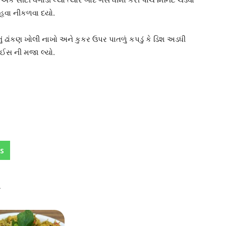
 હવા નીકળવા દયો.
 ઢાંકણ ખોલી નાખો અને કુકર ઉપર પાતળું કપડું કે ડિશ અડધી
રાઈસ ની મજા લ્યો.
s
ત