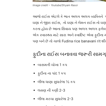
Image credit – Youtube/Shyam Rasoi
આજે રાઈસ એટલે કે ભાત અલગ અલગ વ્યક્તિને અ
ઘણા ને જીરા રાઈસ, તો ઘણા ને લેમન રાઈસ તો 
કરતા હોય છે આના સિવાય પણ અલગ અલગ ફ્લેવર
એક સ્વાસ્થ્ય માટે સારા અને સ્વાદિષ્ટ એવા ફુદીના મ
પણ બને છે તો ચાલો Fudina rice banavani rit શ
ફુદીના રાઈસ બનાવવા જરૂરી સામગ્
બાસમતી ચોખા 1 કપ
ફુદીના ના પાંદ 1 કપ
લીલા ધાણા સુધારેલા ½ કપ
લસણ ની કણી 2-3
લીલા મરચા સુધારેલા 2-3