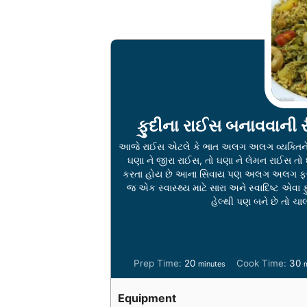
ફુદીના રાઈસ બનાવવાની ર
આજે રાઈસ એટલે કે ભાત અલગ અલગ વ્યક્તિને
ઘણા ને જીરા રાઈસ, તો ઘણા ને લેમન રાઈસ 
કરતા હોય છે આના સિવાય પણ અલગ અલગ ફ્લ
જ એક સ્વાસ્થ્ય માટે સારા અને સ્વાદિષ્ટ એવા ફ
હેલ્થી પણ બને છે તો ચા
m
Prep Time:
20
Cook Time:
30
minutes
i
i
n
n
Equipment
u
u