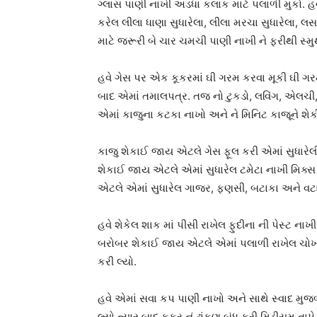
ગ્લાસ પાણી નાખી અડધા કલાક માટે પલાળી મુકો. હવ
કરેલ લીલા ધાણા સુધારેલા, લીલા મરચા સુધારેલા, 
માટે જરૂરી બે ચાર ચમચી પાણી નાખી ને ફરીથી સ્મ
હવે ગેસ પર એક કૂકરમાં ઘી ગરમ કરવા મૂકી ઘી ગરમ
બાદ એમાં તમાલપત્ર. તજ નો ટુકડો, લવિંગ, એલચી, જ
એમાં કાજુના કટકા નાખો અને ને મિનિટ કાજૂને શેકી
કાજુ શેકાઈ જાય એટલે ગેસ ફૂલ કરી એમાં સુધારેલી ડુ
શેકાઈ જાય એટલે એમાં સુધારેલ ટમેટા નાખી મિક્
એટલે એમાં સુધારેલ ગાજર, ફણસી, બટાકા અને વટાણ
હવે શેકેલ શાક માં પીસી રાખેલ ફુદીના ની પેસ્ટ નાખી
બરોબર શેકાઈ જાય એટલે એમાં પલાળી રાખેલ ચોખા 
કરી લ્યો.
હવે એમાં સવા કપ પાણી નાખો અને સાથે સ્વાદ મુજ
લ્યો ત્યાર બાદ કુકર નું ઢાંકણ બંધ કરી મિડીયમ તા