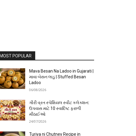
MOST POPULAR
Mava Besan Na Ladoo in Gujarati |
માવા બેસન લાડુ | Stuffed Besan
Ladoo
06/08/2026
ગૌરી વ્રત સ્પેશિયલ સ્વીટ કલેક્શન:
ઉપવાસ માટે 10 સ્વાદિષ્ટ ફરાળી
મીઠાઈઓ
24/07/2026
Turiya ni Chutney Recipe in