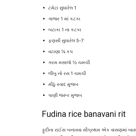
ટમેટા સુધારેલ 1
ગાજર 1 માં કટકા
બટાકા 1 ના કટકા
ફણસી સુધારેલ 5-7
વટાણા ¼ કપ
ગરમ મસાલો ½ ચમચી
લીંબુ નો રસ 1 ચમચી
મીઠું સ્વાદ મુજબ
પાણી જરૂર મુજબ
Fudina rice banavani rit
ફુદીના રાઈસ બનાવવા સૌપ્રથમ એક વાસણમાં બાસમત