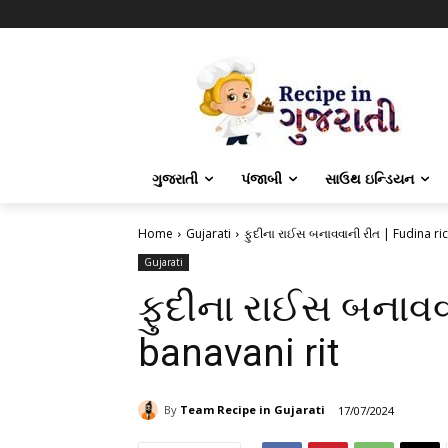
ગુજરાતી
પંજાબી
સાઉથ ઇન્ડિયન
Home
Gujarati
ફુદીના રાઈસ બનાવવાની રીત | Fudina ric
Gujarati
ફુદીના રાઈસ બનાવવા
banavani rit
By
Team Recipe in Gujarati
17/07/2024