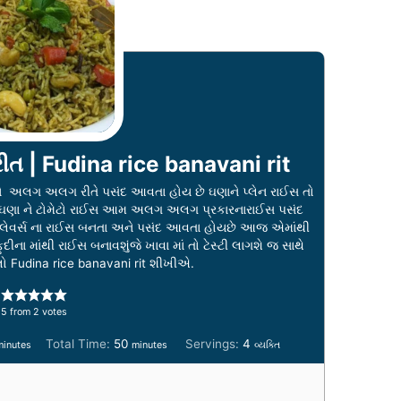
ીત | Fudina rice banavani rit
 અલગ અલગ રીતે પસંદ આવતા હોય છે ઘણાને પ્લેન રાઈસ તો
તો ઘણા ને ટોમેટો રાઈસ આમ અલગ અલગ પ્રકારનારાઈસ પસંદ
ેવર્સ ના રાઈસ બનતા અને પસંદ આવતા હોયછે આજ એમાંથી
ુદીના માંથી રાઈસ બનાવશુંજે ખાવા માં તો ટેસ્ટી લાગશે જ સાથે
લો Fudina rice banavani rit શીખીએ.
5
from
2
votes
m
m
Total Time:
50
Servings:
4
minutes
minutes
વ્યક્તિ
i
n
u