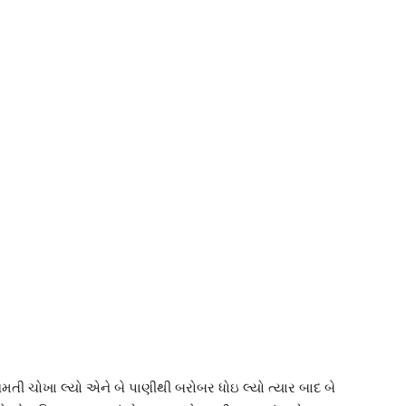
ી ચોખા લ્યો એને બે પાણીથી બરોબર ધોઇ લ્યો ત્યાર બાદ બે