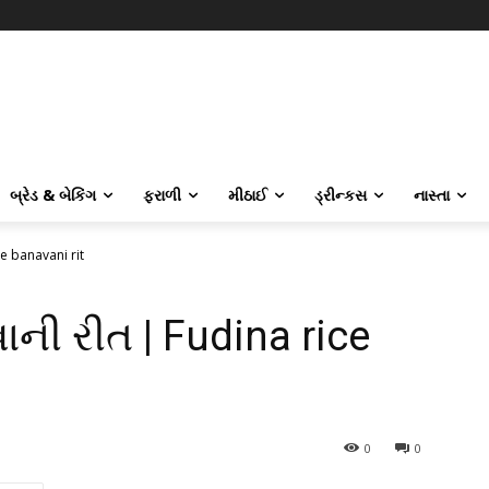
બ્રેડ & બેકિંગ
ફરાળી
મીઠાઈ
ડ્રીન્કસ
નાસ્તા
e banavani rit
ની રીત | Fudina rice
0
0