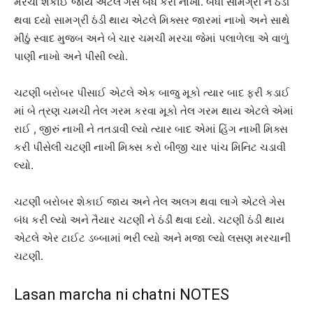
મરચા શેકાઈ જાય એટલે ગેસ બંધ કરી નાખો. બધી સામગ્રી ને ઠંડી
થવા દયો સામગ્રી ઠંડી થાય એટલે મિક્સર જારમાં નાખો અને સાથે
મીઠું સ્વાદ મુજબ અને બે ચાર ચમચી મરચા જેમાં પલાળેલા એ વાળું
પાણી નાખો અને પીસી લ્યો.
ચટણી બરોબર પીસાઈ એટલે એક બાજુ મૂકો ત્યાર બાદ ફરી કડાઈ
માં બે ત્રણ ચમચી તેલ ગરમ કરવા મૂકો તેલ ગરમ થાય એટલે એમાં
રાઈ , જીરું નાખી ને તતડાવી લ્યો ત્યાર બાદ એમાં હિંગ નાખી મિક્સ
કરી પીસેલી ચટણી નાખી મિક્સ કરો બીજી ચાર પાંચ મિનિટ ચડાવી
લ્યો.
ચટણી બરોબર શેકાઈ જાય અને તેલ અલગ થવા લાગે એટલે ગેસ
બંધ કરી લ્યો અને તૈયાર ચટણી ને ઠંડી થવા દયો. ચટણી ઠંડી થાય
એટલે એર ટાઈટ ડબ્બામાં ભરી લ્યો અને મજા લ્યો લસણ મરચાની
ચટણી.
Lasan marcha ni chatni NOTES