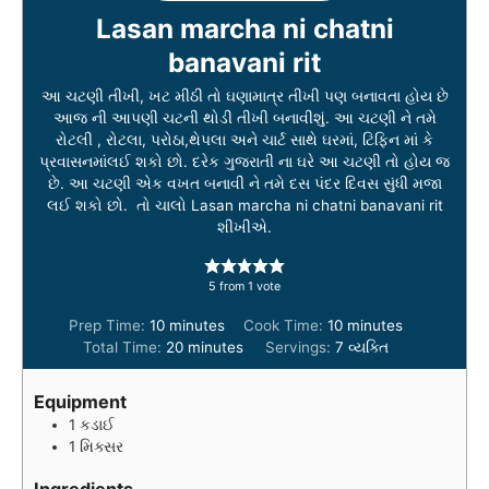
Lasan marcha ni chatni
banavani rit
આ ચટણી તીખી, ખટ મીઠી તો ઘણામાત્ર તીખી પણ બનાવતા હોય છે
આજ ની આપણી ચટની થોડી તીખી બનાવીશું. આ ચટણી ને તમે
રોટલી , રોટલા, પરોઠા,થેપલા અને ચાર્ટ સાથે ઘરમાં, ટિફિન માં કે
પ્રવાસનમાંલઈ શકો છો. દરેક ગુજરાતી ના ઘરે આ ચટણી તો હોય જ
છે. આ ચટણી એક વખત બનાવી ને તમે દસ પંદર દિવસ સુંધી મજા
લઈ શકો છો. તો ચાલો Lasan marcha ni chatni banavani rit
શીખીએ.
5
from 1 vote
m
m
Prep Time:
10
minutes
Cook Time:
10
minutes
i
m
i
Total Time:
20
minutes
Servings:
7
વ્યક્તિ
n
i
n
u
n
u
Equipment
t
u
t
1 કડાઈ
e
t
e
1 મિક્સર
s
e
s
s
Ingredients