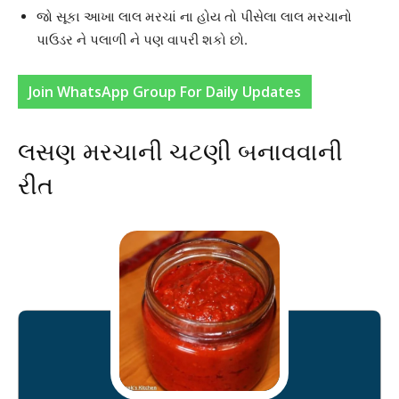
જો સૂકા આખા લાલ મરચાં ના હોય તો પીસેલા લાલ મરચાનો
પાઉડર ને પલાળી ને પણ વાપરી શકો છો.
Join WhatsApp Group For Daily Updates
લસણ મરચાની ચટણી બનાવવાની
રીત