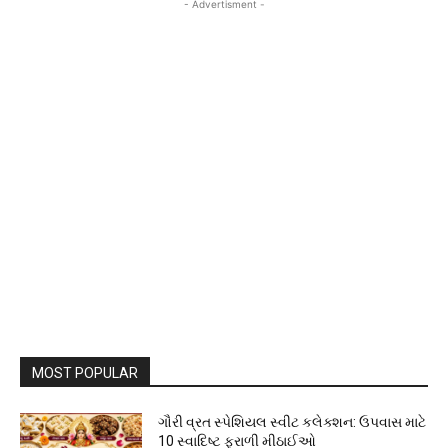
- Advertisment -
MOST POPULAR
ગૌરી વ્રત સ્પેશિયલ સ્વીટ કલેક્શન: ઉપવાસ માટે
10 સ્વાદિષ્ટ ફરાળી મીઠાઈઓ