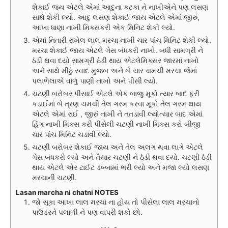
શેકાઈ જય એટલે એમાં આદુના કટકા ને નાખીએને પણ લસણ
સાથે શેકી લ્યો. આદુ લસણ શેકાઈ જાય એટલે એમાં જીરું,
આખા ધાણા નાખી મિક્સકરી એક મિનિટ શેકી લ્યો.
એમાં નિતારી રાખેલ લાલ મરચા નાખી ચાર પાંચ મિનિટ શેકી લ્યો.
મરચા શેકાઈ જાય એટલે ગેસ બંધકરી નાખો. બધી સામગ્રી ને
ઠંડી થવા દયો સામગ્રી ઠંડી થાય એટલેમિક્સર જારમાં નાખો
અને સાથે મીઠું સ્વાદ મુજબ અને બે ચાર ચમચી મરચા જેમાં
પલાળેલાએ વાળું પાણી નાખો અને પીસી લ્યો.
ચટણી બરોબર પીસાઈ એટલે એક બાજુ મૂકો ત્યાર બાદ ફરી
કડાઈમાં બે ત્રણ ચમચી તેલ ગરમ કરવા મૂકો તેલ ગરમ થાય
એટલે એમાં રાઈ , જીરું નાખી ને તતડાવી લ્યોત્યાર બાદ એમાં
હિંગ નાખી મિક્સ કરી પીસેલી ચટણી નાખી મિક્સ કરો બીજી
ચાર પાંચ મિનિટ ચડાવી લ્યો.
ચટણી બરોબર શેકાઈ જાય અને તેલ અલગ થવા લાગે એટલે
ગેસ બંધકરી લ્યો અને તૈયાર ચટણી ને ઠંડી થવા દયો. ચટણી ઠંડી
થાય એટલે એર ટાઈટ ડબ્બામાં ભરી લ્યો અને મજા લ્યો લસણ
મરચાની ચટણી.
Lasan marcha ni chatni NOTES
જો સૂકા આખા લાલ મરચાં ના હોય તો પીસેલા લાલ મરચાનો
પાઉડરને પલાળી ને પણ વાપરી શકો છો.