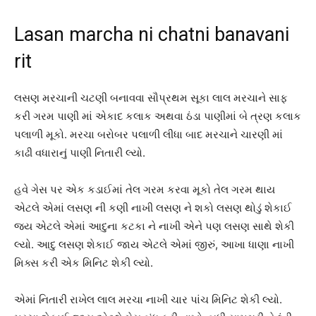
Lasan marcha ni chatni banavani
rit
લસણ મરચાની ચટણી બનાવવા સૌપ્રથમ સૂકા લાલ મરચાને સાફ
કરી ગરમ પાણી માં એકાદ કલાક અથવા ઠંડા પાણીમાં બે ત્રણ કલાક
પલાળી મૂકો. મરચા બરોબર પલાળી લીધા બાદ મરચાને ચારણી માં
કાઢી વધારાનું પાણી નિતારી લ્યો.
હવે ગેસ પર એક કડાઈમાં તેલ ગરમ કરવા મૂકો તેલ ગરમ થાય
એટલે એમાં લસણ ની કણી નાખી લસણ ને શકો લસણ થોડું શેકાઈ
જય એટલે એમાં આદુના કટકા ને નાખી એને પણ લસણ સાથે શેકી
લ્યો. આદુ લસણ શેકાઈ જાય એટલે એમાં જીરું, આખા ધાણા નાખી
મિક્સ કરી એક મિનિટ શેકી લ્યો.
એમાં નિતારી રાખેલ લાલ મરચા નાખી ચાર પાંચ મિનિટ શેકી લ્યો.