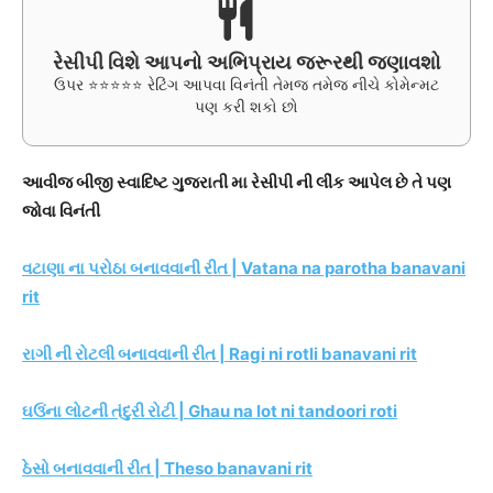
રેસીપી વિશે આપનો અભિપ્રાય જરૂરથી જણાવશો
ઉપર ⭐⭐⭐⭐⭐ રેટિંગ આપવા વિનંતી તેમજ તમેજ નીચે કોમેન્મટ
પણ કરી શકો છો
આવીજ બીજી સ્વાદિષ્ટ ગુજરાતી મા રેસીપી ની લીંક આપેલ છે તે પણ
જોવા વિનંતી
વટાણા ના પરોઠા બનાવવાની રીત | Vatana na parotha banavani
rit
રાગી ની રોટલી બનાવવાની રીત | Ragi ni rotli banavani rit
ઘઉંના લોટની તંદુરી રોટી | Ghau na lot ni tandoori roti
ઠેસો બનાવવાની રીત | Theso banavani rit