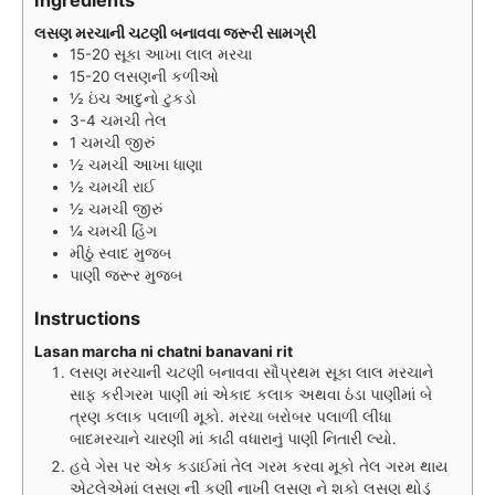
લસણ મરચાની ચટણી બનાવવા જરૂરી સામગ્રી
15-20
સૂકા આખા લાલ મરચા
15-20
લસણની કળીઓ
½
ઇંચ
આદુનો ટુકડો
3-4
ચમચી
તેલ
1
ચમચી
જીરું
½
ચમચી
આખા ધાણા
½
ચમચી
રાઈ
½
ચમચી
જીરું
¼
ચમચી
હિંગ
મીઠું સ્વાદ મુજબ
પાણી જરૂર મુજબ
Instructions
Lasan marcha ni chatni banavani rit
લસણ મરચાની ચટણી બનાવવા સૌપ્રથમ સૂકા લાલ મરચાને
સાફ કરીગરમ પાણી માં એકાદ કલાક અથવા ઠંડા પાણીમાં બે
ત્રણ કલાક પલાળી મૂકો. મરચા બરોબર પલાળી લીધા
બાદમરચાને ચારણી માં કાઢી વધારાનું પાણી નિતારી લ્યો.
હવે ગેસ પર એક કડાઈમાં તેલ ગરમ કરવા મૂકો તેલ ગરમ થાય
એટલેએમાં લસણ ની કણી નાખી લસણ ને શકો લસણ થોડું