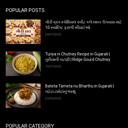
POPULAR POSTS
ગૌરી વ્રત સ્પેશિયલ સ્વીટ કલેક્શન: ઉપવાસ માટે
10 સ્વાદિષ્ટ ફરાળી મીઠાઈઓ
24/07/2026
Turiya ni Chutney Recipe in Gujarati |
તુરીયાની ચટણી | Ridge Gourd Chutney
13/07/2026
Bateta Tameta nu Bharthu in Gujarati |
બટેટા ટામેટાંનું ભરથું
25/06/2026
POPULAR CATEGORY