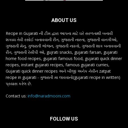
ABOUT US
Recipe in Gujarati ની ટીમ દ્વારા આપના માટે ઘરે સરળતાથી બનાવી
શકાય તેવી રસોઈ બનાવવાની રીત, ગુજરાતી નાસ્તા, ગુજરાતી વાનગીઓ,
ગુજરાતી મેનુ, ગુજરાતી ભોજન, ગુજરાતી નાસ્તો, ગુજરાતી શાક બનાવવાની
રીત, ગુજરાતી રેસીપી ઓ, gujrati snacks, gujarati farsan, gujarati
home food recipes, gujarati famous food, gujarati quick dinner
recipes, instant gujarati recipes, famous gujarati curries,
Gujarati quick dinner recipes અને બીજી અનેક નેવીન zatpat
recipe in gujarati - ગુજરાતી મા લાવવાનો(gujarati recipe in written)
પ્રયાસ કરેલ છે.
Contact us:
info@naradmooni.com
FOLLOW US