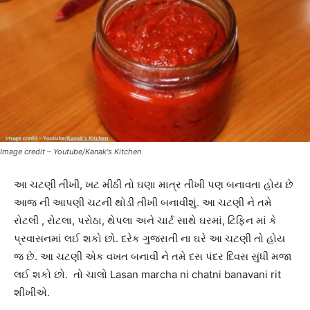
Image credit – Youtube/Kanak's Kitchen
આ ચટણી તીખી, ખટ મીઠી તો ઘણા માત્ર તીખી પણ બનાવતા હોય છે
આજ ની આપણી ચટની થોડી તીખી બનાવીશું. આ ચટણી ને તમે
રોટલી , રોટલા, પરોઠા, થેપલા અને ચાર્ટ સાથે ઘરમાં, ટિફિન માં કે
પ્રવાસનમાં લઈ શકો છો. દરેક ગુજરાતી ના ઘરે આ ચટણી તો હોય
જ છે. આ ચટણી એક વખત બનાવી ને તમે દસ પંદર દિવસ સુંધી મજા
લઈ શકો છો. તો ચાલો Lasan marcha ni chatni banavani rit
શીખીએ.