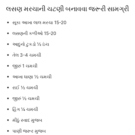
લસણ મરચાની ચટણી બનાવવા જરૂરી સામગ્રી
સૂકા આખા લાલ મરચા 15-20
લસણની કળીઓ 15-20
આદુનો ટુકડો ½ ઇંચ
તેલ 3-4 ચમચી
જીરું 1 ચમચી
આખા ધાણા ½ ચમચી
રાઈ ½ ચમચી
જીરું ½ ચમચી
હિંગ ¼ ચમચી
મીઠું સ્વાદ મુજબ
પાણી જરૂર મુજબ