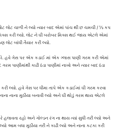
ોટ લોટ ચાળી ને લ્યો ત્યાર બાદ એમાં પાંચ થી છ ચમચી / ⅓ કપ
િક્સ કરી લ્યો. લોટ ને ઘી બરોબર મિક્સ થઈ જાય એટલે એમાં
ણ લોટ બાંધી તૈયાર કરી લ્યો.
 મૂકો. હવે ગેસ પર એક કડાઈ માં એક ગ્લાસ પાણી ગરમ કરી એમાં
ગરમ પાણીમાંથી કાઢી ઠંડા પાણીમાં નાખો અને ત્યાર બાદ ઠંડા
કરી લ્યો. હવે ગેસ પર ધીમા તાપે એક કડાઈમાં ઘી ગરમ કરવા
ાંથી નાના નાના મુઠીયા બનાવી લ્યો અને ઘી થોડું ગરમ થાય એટલે
 વારે હલાવતા રહો અને ગોલ્ડન રંગ ના થાય ત્યાં સુધી તરી લ્યો અને
 લ્યો આમ બધા મુઠીયા તરી ને કાઢી લ્યો અને નાના કટકા કરી