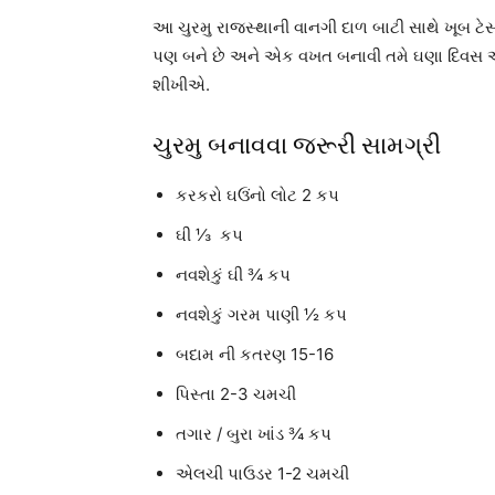
આ ચુરમુ રાજસ્થાની વાનગી દાળ બાટી સાથે ખૂબ ટેસ્ટ
પણ બને છે અને એક વખત બનાવી તમે ઘણા દિવસ એ
શીખીએ.
ચુરમુ બનાવવા જરૂરી સામગ્રી
કરકરો ઘઉંનો લોટ 2 કપ
ઘી ⅓ કપ
નવશેકું ઘી ¾ કપ
નવશેકું ગરમ પાણી ½ કપ
બદામ ની કતરણ 15-16
પિસ્તા 2-3 ચમચી
તગાર / બુરા ખાંડ ¾ કપ
એલચી પાઉડર 1-2 ચમચી