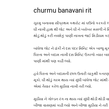
churmu banavani rit
ચુરમુ બનાવવા સૌપ્રથમ કથરોટ માં ઘઉંનો કરકરો લ
ઘી નાખી હાથ થી લોટ અને ઘી ને બરોબર મસળી ને મ
થોડું થોડું કરી નવશેકું પાણી નાખતા જઈ મિડીયમ કઠ
બાંધેલા લોટ ને ઢાંકી ને દસ પંદર મિનિટ એક બાજુ
પિસ્તા અને બદામ નાખી દસ મિનિટ ઉકાળો ત્યાર બાદ 
પાણી માંથી પણ કાઢી લ્યો.
હવે પિસ્તા અને બદામની છાલ ઉતારી ચાકુથી કતરણ 
મૂકો. ઘી થોડું ગરમ થાય ત્યાં સુંધી બાંધેલા લોટ મ
એમાં તૈયાર કરેલ મુઠીયા નાખી તરી લ્યો.
મુઠીયા ને ગોલ્ડન રંગ ના થાય ત્યાં સુંધી થોડી થોડી
બીજા વાસણમાં કાઢી લ્યો અને બીજા મુઠીયા ને તરી