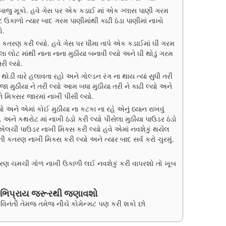
એક બાજુ મૂકો. હવે ગેસ પર એક કડાઈ માં એક ગ્લાસ પાણી ગરમ
ઉકાળો ત્યાર બાદ ગરમ પાણીમાંથી કાઢી ઠંડા પાણીમાં નાખો
ો.
 કતરણ કરી લ્યો. હવે ગેસ પર ધીમા તાપે એક કડાઈમાં ઘી ગરમ
ંધેલા લોટ માંથી નાના નાના મુઠીયા બનાવી લ્યો અને ઘી થોડું ગરમ
રી લ્યો.
ડી થોડી વારે હલાવતા રહો અને ગોલ્ડન રંગ ના થાય ત્યાં સુધી તરી
ા મુઠીયા ને તરી લ્યો આમ બધા મુઠીયા તરી ને કાઢી લ્યો અને
ે મિક્સર જારમાં નાખી પીસી લ્યો.
ો અને એમાં કોઈ મુઠીયા ના કટકા ના રહે એનું ધ્યાન રાખવું
. અને કથરોટ માં નાખી ઠંડો કરી લ્યો પીસેલા મુઠીયા પાઉડર ઠંડો
એલચી પાઉડર નાખી મિક્સ કરી લ્યો હવે એમાં નવશેકું થયેલ
ી કતરણ નાખી મિક્સ કરી લ્યો અને ત્યાર બાદ સર્વ કરો ચુરમું.
્રણ ચમચી ગોળ નાખી ઉકાળી લઈ નવશેકું કરી વાપરશો તો ખૂબ
અભિપ્રાય જરૂરથી જણાવશો
િનંતી તેમજ તમેજ નીચે કોમેન્મટ પણ કરી શકો છો