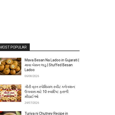
MOST POPULAR
Mava Besan Na Ladoo in Gujarati |
માવા બેસન લાડુ | Stuffed Besan
Ladoo
06/08/2026
ગૌરી વ્રત સ્પેશિયલ સ્વીટ કલેક્શન:
ઉપવાસ માટે 10 સ્વાદિષ્ટ ફરાળી
મીઠાઈઓ
24/07/2026
Turiya ni Chutney Recipe in