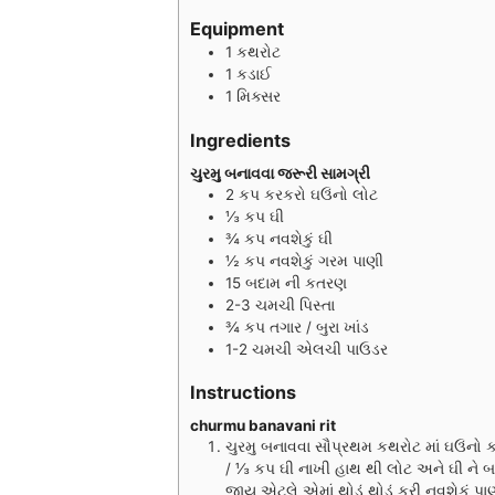
n
n
Equipment
u
u
1 કથરોટ
t
t
1 કડાઈ
e
e
1 મિક્સર
s
s
Ingredients
ચુરમુ બનાવવા જરૂરી સામગ્રી
2
કપ
કરકરો ઘઉંનો લોટ
⅓
કપ
ઘી
¾
કપ
નવશેકું ઘી
½
કપ
નવશેકું ગરમ પાણી
15
બદામ ની કતરણ
2-3
ચમચી
પિસ્તા
¾
કપ
તગાર / બુરા ખાંડ
1-2
ચમચી
એલચી પાઉડર
Instructions
churmu banavani rit
ચુરમુ બનાવવા સૌપ્રથમ કથરોટ માં ઘઉંનો ક
/ ⅓ કપ ઘી નાખી હાથ થી લોટ અને ઘી ને બ
જાય એટલે એમાં થોડું થોડું કરી નવશેકું 