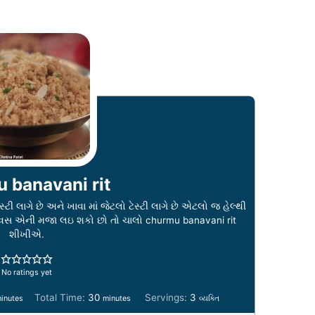
 banavani rit
ટી લાગે છે અને ખાવા માં જેટલો ટેસ્ટી લાગે છે એટલો જ હેલ્થી
વસ એની મજા લઇ શકો છો તો ચાલો churmu banavani rit
શીખીએ.
No ratings yet
m
Total Time:
30
Servings:
3
inutes
minutes
વ્યક્તિ
i