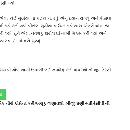
ીસી લ્યો.
માં કોઈ મુઠીયા ના કટકા ના રહે એનું ધ્યાન રાખવું અને પીસેલા
ાખી ઠંડો કરી લ્યો પીસેલા મુઠીયા પાઉડર ઠંડો થાય એટલે એમાં જ
ી લ્યો હવે એમાં નવશેકું થયેલ ઘી નાખી મિક્સ કરી લ્યો અને
ાર બાદ સર્વ કરો ચુરમું.
ચમચી ગોળ નાખી ઉકાળી લઈ નવશેકું કરી વાપરશો તો ખૂબ ટેસ્ટી
s
ીડબેક નીચે કોમેન્ટ કરી અચૂક જણાવશો
,
બીજી ઘણી બધી રેસીપી ની