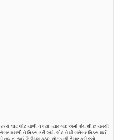
n
u
t
e
s
રકરો લોટ લોટ ચાળી ને લ્યો ત્યાર બાદ એમાં પાંચ થી છ ચમચી
રોબર મસળી ને મિક્સ કરી લ્યો. લોટ ને ઘી બરોબર મિક્સ થઈ
પાણી નાખતા જઈ મિડીયમ કઠણ લોટ બાંધી તૈયાર કરી લ્યો.