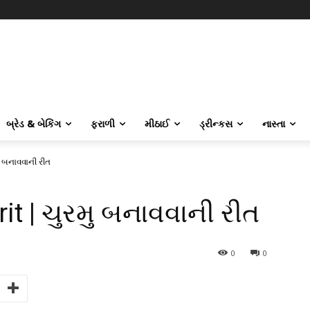
બ્રેડ & બેકિંગ
ફરાળી
મીઠાઈ
ડ્રીન્કસ
નાસ્તા
ુ બનાવવાની રીત
t | ચુરમુ બનાવવાની રીત
0
0