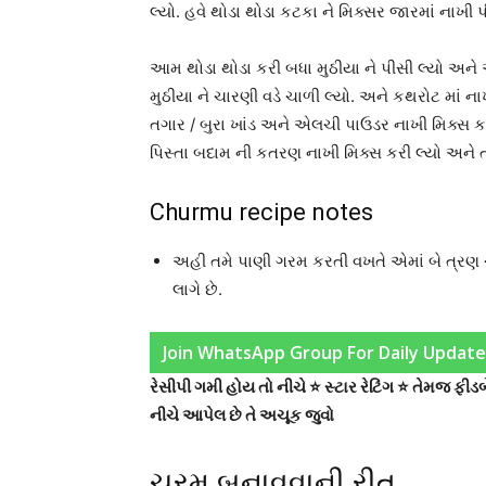
લ્યો. હવે થોડા થોડા કટકા ને મિક્સર જારમાં નાખી પ
આમ થોડા થોડા કરી બધા મુઠીયા ને પીસી લ્યો અને એ
મુઠીયા ને ચારણી વડે ચાળી લ્યો. અને કથરોટ માં ન
તગાર / બુરા ખાંડ અને એલચી પાઉડર નાખી મિક્સ કર
પિસ્તા બદામ ની કતરણ નાખી મિક્સ કરી લ્યો અને ત્ય
Churmu recipe notes
અહી તમે પાણી ગરમ કરતી વખતે એમાં બે ત્રણ 
લાગે છે.
Join WhatsApp Group For Daily Update
રેસીપી ગમી હોય તો નીચે ⭐ સ્ટાર રેટિંગ ⭐ તેમજ ફ
નીચે આપેલ છે તે અચૂક જુવો
ચુરમુ બનાવવાની રીત