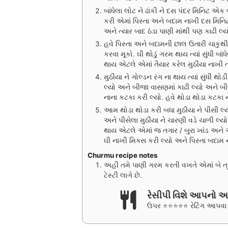
બાંધેલા લોટ ને ઢાંકી ને દસ પંદર મિનિટ 
કરી એમાં પિસ્તા અને બદામ નાખી દસ મિનિટ 
અને ત્યાર બાદ ઠંડા પાણી માંથી પણ કાઢી લ્ય
હવે પિસ્તા અને બદામની છાલ ઉતારી ચાકુથી
કરવા મૂકો. ઘી થોડું ગરમ થાય ત્યાં સુંધી બા
થાય એટલે એમાં તૈયાર કરેલ મુઠીયા નાખી ત
મુઠીયા ને ગોલ્ડન રંગ ના થાય ત્યાં સુંધી થો
લ્યો અને બીજા વાસણમાં કાઢી લ્યો અને બીજ
નાના કટકા કરી લ્યો. હવે થોડા થોડા કટકા ન
આમ થોડા થોડા કરી બધા મુઠીયા ને પીસી લ્ય
અને પીસેલા મુઠીયા ને ચારણી વડે ચાળી લ્યો
થાય એટલે એમાં જ તગાર / બુરા ખાંડ અને 
ઘી નાખી મિક્સ કરી લ્યો અને પિસ્તા બદામ ન
Churmu recipe notes
અહી તમે પાણી ગરમ કરતી વખતે એમાં બે ત
ટેસ્ટી લાગે છે.
રેસીપી વિશે આપનો 
ઉપર ⭐⭐⭐⭐⭐ રેટિંગ આપવા વ