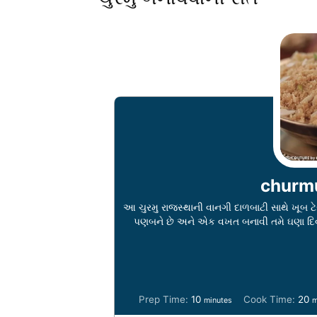
churmu
આ ચુરમુ રાજસ્થાની વાનગી દાળબાટી સાથે ખૂબ ટેસ્
પણબને છે અને એક વખત બનાવી તમે ઘણા દિ
m
m
Prep Time:
10
Cook Time:
20
minutes
m
i
i