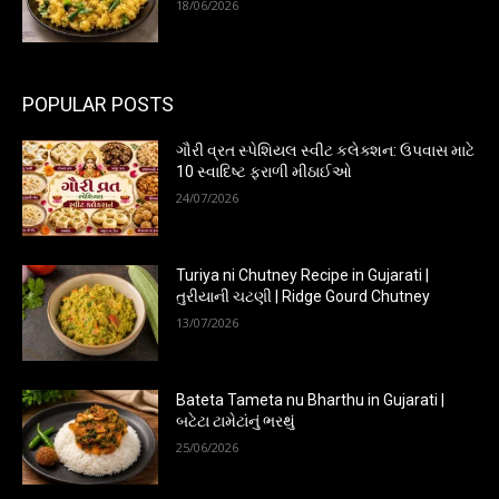
18/06/2026
POPULAR POSTS
ગૌરી વ્રત સ્પેશિયલ સ્વીટ કલેક્શન: ઉપવાસ માટે
10 સ્વાદિષ્ટ ફરાળી મીઠાઈઓ
24/07/2026
Turiya ni Chutney Recipe in Gujarati |
તુરીયાની ચટણી | Ridge Gourd Chutney
13/07/2026
Bateta Tameta nu Bharthu in Gujarati |
બટેટા ટામેટાંનું ભરથું
25/06/2026