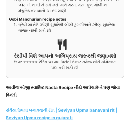
પ્લેટ માં નાખી ને સર્વ કરો અને ગરમા ગરમ ફૂલ ગોબી ના
મંચુરિયનખાવાનો આનંદ માણો.
Gobi Manchurian recipe notes
ગ્રેવી માં તેમે ઝીણી સુધારેલી લીલી ડુંગળીઅને ઝીણા સુધારેલા
ગાજર નાખી શકો છો.
રેસીપી વિશે આપનો અભિપ્રાય જરૂરથી જણાવશો
ઉપર ⭐⭐⭐⭐⭐ રેટિંગ આપવા વિનંતી તેમજ તમેજ નીચે કોમેન્મટ
પણ કરી શકો છો
આવીજ બીજી સ્વાદિષ્ટ Nasta Recipe નીચે આપેલ છે તે પણ જોવા
વિનંતી
સેવૈયા ઉપમા બનાવવાની રીત | Seviyan Upma banavani rit |
Seviyan Upma recipe in gujarati