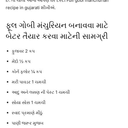
છે. તો ચાલો આજે આપણે ઘરે ટેસ્ટી Full gobi manchurian
recipe in gujarati શીખીએ.
ફૂલ ગોબી મંચુરિયન બનાવવા માટે
બેટર તૈયાર કરવા માટેની સામગ્રી
ફુલાવર 2 કપ
મેંદો ½ કપ
કોર્ન ફ્લોર ¼ કપ
મરી પાવડર 1 ચમચી
આદુ અને લસણ ની પેસ્ટ 1 ચમચી
સોયા સોસ 1 ચમચી
સ્વાદ પ્રમાણે મીઠું
પાણી જરૂર મુજબ