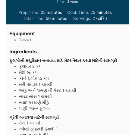
4
from
3
votes
m
m
Prep Time:
25
minutes
Cook Time:
25
minutes
i
m
i
Total Time:
50
minutes
Servings:
2
વ્યક્તિ
n
i
n
u
n
u
Equipment
t
u
t
1 કડાઈ
e
t
e
s
e
s
Ingredients
s
ફૂલગોબી મંચુરિયન બનાવવા માટે બેટર તૈયાર કરવા માટેની સામગ્રી
ફુલાવર 2 કપ
મેંદો ½ કપ
કોર્ન ફ્લોર ¼ કપ
મરી પાવડર 1 ચમચી
આદુ અને લસણ ની પેસ્ટ 1 ચમચી
સોયા સોસ 1 ચમચી
સ્વાદ પ્રમાણે મીઠું
પાણી જરૂર મુજબ
ગ્રેવી બનાવવા માટેની સામગ્રી
તેલ 1 ચમચી
ઝીણી સુધારેલી ડુંગળી 1
સ્વાદ પ્રમાણે મીઠું