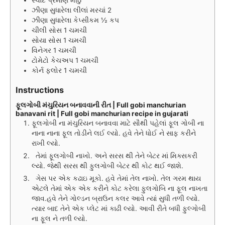
ઝીણા સુધારેલા લીલાં મરચાં 2
ઝીણા સુધારેલા કેપ્સીકમ ½ કપ
ચીલી સોસ 1 ચમચી
સોયા સોસ 1 ચમચી
વિનેગર 1 ચમચી
ટોમેટો કેચઅપ 1 ચમચી
કોર્ન ફ્લોર 1 ચમચી
Instructions
ફૂલગોબી મંચુરિયન બનાવવાની રીત | Full gobi manchurian
banavani rit | Full gobi manchurian recipe in gujarati
ફૂલગોબી ના મંચુરિયન બનાવવા માટે સૌથી પહેલાં ફૂલ ગોબી ના
નાના નાના ફૂલ તોડીને લઈ લ્યો. હવે તેને ધોઈ ને સાફ કરીને
રાખી લ્યો.
તેમાં ફૂલગોબી નાખો. અને સરસ થી તેને બેટર માં મિક્સકરી
લ્યો. જેથી સરસ થી ફુલગોબી બેટર થી કોટ થઈ જાશે.
ગેસ પર એક કઢાઇ મૂકો. હવે તેમાં તેલ નાખો. તેલ ગરમ થાય
એટલે તેમાં એક એક કરીને કોટ કરેલા ફુલગોબિ ના ફૂલ નાખતા
જાવ.હવે તેને ગોલ્ડન બ્રાઉન કલર આવે ત્યાં સુધી તળી લ્યો.
ત્યાર બાદ તેને એક પ્લેટ માં કાઢી લ્યો. આવી રીતે બધી ફુલ્ગોબી
ના ફૂલ ને તળી લ્યો.