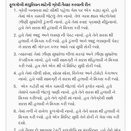
ફૂલગોબી મંચુરિયન માટેની ગ્રેવી તૈયાર કરવાની રીત
ગ્રેવી બનાવવા માટે સૌથી પહેલા ગેસ પર એક કઢાઇ મૂકો. હવે
તેમાં એક ચમચી જેટલું તેલ નાખો. તેલ ગરમ થાય એટલેતેમાં
ઝીણી સુધારેલી ડુંગળી નાખો. હવે તેમાં સ્વાદ પ્રમાણે મીઠુંનાખો.
હવે તેને સરસ થી હલાવી ને મિક્સ કરી લ્યો.
હવે તેમાં આદુ અને લસણ ની પેસ્ટ નાખો. હવે તેને સરસ થી
હલાવી ને મિક્સ કરી લ્યો. હવે ડુંગળી અને આદુ લસણની પેસ્ટ
ને સરસ થી ગોલ્ડન કલર આવે ત્યાં સુધી સેકી લ્યો.
ત્યારબાદ તેમાં ઝીણા સુધારેલા લીલાં મરચાં અને ઝીણા સુધારેલા
કેપ્સીકમ નાખો. હવે બધી સામગ્રી ને સરસ થીહલાવી ને મિક્સ
કરી લ્યો. હવ તેને એક થી બે મિનિટ સુધી સેકી લ્યો.
હવે તેમાં ચીલી સોસ, સોયા સોસ, વિનેગર અને ટોમેટો કેચઅપ
નાખો. હવે બધી સામગ્રી ને સરસ થી હલાવી ને મિક્સ કરી લ્યો.
એક કટોરી માં એક ચમચી જેટલો કોર્ન ફ્લોર નાખો. હવે
તેમાંબે ચમચી જેટલું પાણી નાખો. હવે તેને સરસ થી હલાવી ને
મિક્સ કરીલ્યો. હવે તેને ગ્રેવી માં નાખો. હવ તેનેગ્રેવી સાથે
સરસ થી હલાવી ને મિક્સ કરી લ્યો.
તેમાં તળી ને રાખેલ ફૂળગોબી નાખો. હવે તેને સરસ થી હલાવી ને
મિક્સ કરી લ્યો. હવે એક મિનિટ સુધી તેને સેકી ને ગેસ બંધ કરી
દયો.
હવે તૈયાર છે આપણા ટેસ્ટી ફૂલગોબિ ના મંચુરિયન. હવે તેને એક