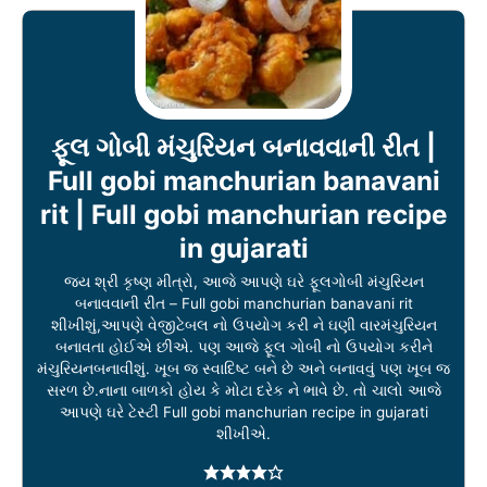
ફૂલ ગોબી મંચુરિયન બનાવવાની રીત |
Full gobi manchurian banavani
rit | Full gobi manchurian recipe
in gujarati
જય શ્રી કૃષ્ણ મીત્રો, આજે આપણે ઘરે ફૂલગોબી મંચુરિયન
બનાવવાની રીત – Full gobi manchurian banavani rit
શીખીશું,આપણે વેજીટેબલ નો ઉપયોગ કરી ને ઘણી વારમંચુરિયન
બનાવતા હોઈએ છીએ. પણ આજે ફૂલ ગોબી નો ઉપયોગ કરીને
મંચુરિયનબનાવીશું. ખૂબ જ સ્વાદિષ્ટ બને છે અને બનાવવું પણ ખૂબ જ
સરળ છે.નાના બાળકો હોય કે મોટા દરેક ને ભાવે છે. તો ચાલો આજે
આપણે ઘરે ટેસ્ટી Full gobi manchurian recipe in gujarati
શીખીએ.