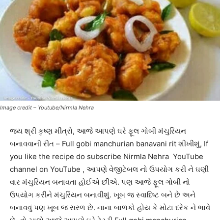
Image credit – Youtube/Nirmla Nehra
જય શ્રી કૃષ્ણ મીત્રો, આજે આપણે ઘરે ફૂલ ગોબી મંચુરિયન
બનાવવાની રીત – Full gobi manchurian banavani rit શીખીશું, If
you like the recipe do subscribe Nirmla Nehra YouTube
channel on YouTube , આપણે વેજીટેબલ નો ઉપયોગ કરી ને ઘણી
વાર મંચુરિયન બનાવતા હોઈએ છીએ. પણ આજે ફૂલ ગોબી નો
ઉપયોગ કરીને મંચુરિયન બનાવીશું. ખૂબ જ સ્વાદિષ્ટ બને છે અને
બનાવવું પણ ખૂબ જ સરળ છે. નાના બાળકો હોય કે મોટા દરેક ને ભાવે