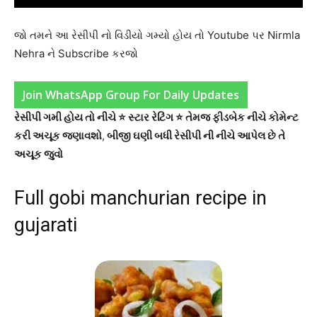
જો તમને આ રેસીપી નો વિડીયો ગમ્યો હોય તો Youtube પર Nirmla
Nehra ને Subscribe કરજો
Join WhatsApp Group For Daily Updates
રેસીપી ગમી હોય તો નીચે ⭐ સ્ટાર રેટિંગ ⭐ તેમજ ફીડબેક નીચે કોમેન્ટ
કરી અચૂક જણાવશો
,
બીજી ઘણી બધી રેસીપી ની નીચે આપેલ છે તે
અચૂક જુવો
Full gobi manchurian recipe in
gujarati