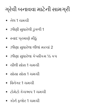
ગ્રેવી બનાવવા માટેની સામગ્રી
તેલ 1 ચમચી
ઝીણી સુધારેલી ડુંગળી 1
સ્વાદ પ્રમાણે મીઠું
ઝીણા સુધારેલા લીલાં મરચાં 2
ઝીણા સુધારેલા કેપ્સીકમ ½ કપ
ચીલી સોસ 1 ચમચી
સોયા સોસ 1 ચમચી
વિનેગર 1 ચમચી
ટોમેટો કેચઅપ 1 ચમચી
કોર્ન ફ્લોર 1 ચમચી