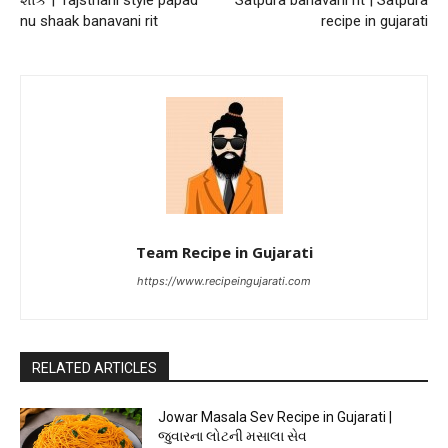
શાક | rajsthani style papad
Satpura banavani rit | Satpura
nu shaak banavani rit
recipe in gujarati
Team Recipe in Gujarati
https://www.recipeingujarati.com
RELATED ARTICLES
Jowar Masala Sev Recipe in Gujarati |
જુવારના લોટની મસાલા સેવ