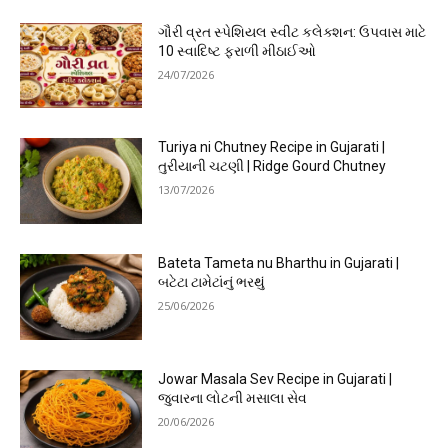
ગૌરી વ્રત સ્પેશિયલ સ્વીટ કલેક્શન: ઉપવાસ માટે
10 સ્વાદિષ્ટ ફરાળી મીઠાઈઓ
24/07/2026
Turiya ni Chutney Recipe in Gujarati |
તુરીયાની ચટણી | Ridge Gourd Chutney
13/07/2026
Bateta Tameta nu Bharthu in Gujarati |
બટેટા ટામેટાંનું ભરથું
25/06/2026
Jowar Masala Sev Recipe in Gujarati |
જુવારના લોટની મસાલા સેવ
20/06/2026