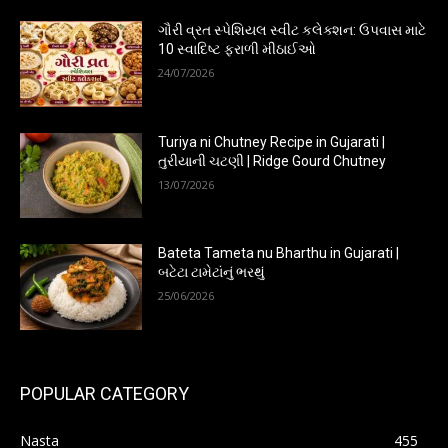
ગૌરી વ્રત સ્પેશિયલ સ્વીટ કલેક્શન: ઉપવાસ માટે
10 સ્વાદિષ્ટ ફરાળી મીઠાઈઓ
24/07/2026
Turiya ni Chutney Recipe in Gujarati |
તુરીયાની ચટણી | Ridge Gourd Chutney
13/07/2026
Bateta Tameta nu Bharthu in Gujarati |
બટેટા ટામેટાંનું ભરથું
25/06/2026
POPULAR CATEGORY
Nasta
455