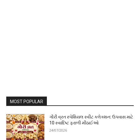
MOST POPULAR
ગૌરી વ્રત સ્પેશિયલ સ્વીટ કલેક્શન: ઉપવાસ માટે
10 સ્વાદિષ્ટ ફરાળી મીઠાઈઓ
24/07/2026