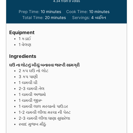
4.34
from
9
votes
m
m
Prep Time:
10
minutes
Cook Time:
10
minutes
i
m
i
Total Time:
20
minutes
Servings:
4
વ્યક્તિ
n
i
n
u
n
u
Equipment
t
u
t
1 કડાઈ
e
t
e
1 વેલણ
s
e
s
s
Ingredients
ઘઉં ના લોટનું ખીચું બનાવવા જરૂરી સામગ્રી
2
કપ
ઘઉં નો લોટ
3
કપ
પાણી
1
ચમચી
ઘી
2-3
ચમચી
તેલ
1
ચમચી
અજમો
1
ચમચી
જીરૂ
1
ચમચી
લાલ મરચાનો પાઉડર
1-2
ચમચી
લીલા મરચા ની પેસ્ટ
2-3
ચમચી
લીલા ધાણા સુધારેલા
સ્વાદ મુજબ મીઠું