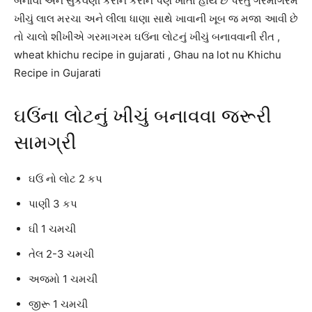
બનાવી અને સુકવણી કરીને કરીને પણ ખાતા હોય છે પરંતુ ગરમાગરમ
ખીચું લાલ મરચા અને લીલા ધાણા સાથે ખાવાની ખૂબ જ મજા આવી છે
તો ચાલો શીખીએ ગરમાગરમ ઘઉંના લોટનું ખીચું બનાવવાની રીત ,
wheat khichu recipe in gujarati , Ghau na lot nu Khichu
Recipe in Gujarati
ઘઉંના લોટનું ખીચું બનાવવા જરૂરી
સામગ્રી
ઘઉં નો લોટ 2 કપ
પાણી 3 કપ
ઘી 1 ચમચી
તેલ 2-3 ચમચી
અજમો 1 ચમચી
જીરૂ 1 ચમચી