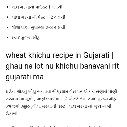
લાલ મરચાનો પાઉડર 1 ચમચી
લીલા મરચા ની પેસ્ટ 1-2 ચમચી
લીલા ધાણા સુધારેલા 2-3 ચમચી
સ્વાદ મુજબ મીઠું
wheat khichu recipe in Gujarati |
ghau na lot nu khichu banavani rit
gujarati ma
ઘઉંના લોટનું ખીચું બનાવવા સૌપ્રથમ ગેસ પર એક વાસણમાં પાણી
ગરમ કરવા મૂકો , પાણી ઉકળવા માંડે એટલે તેમાં સ્વાદ મુજબ મીઠું
,અજમો ,જીરુ ,લીલા મરચાની પેસ્ટ , લાલ મરચા નો ભૂકો નાખી
ઉકાળો