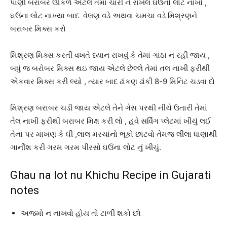
પાણી બરાબર ઊકળે એટલે તેમાં ચારી ને રાખેલ ઘઉંનો લોટ નાખો ,
ઘઉંના લોટ નાખ્યા બાદ વેલણ વડે અથવા ચમચા વડે મિશ્રણને
બરાબર મિક્સ કરો
મિશ્રણ મિક્સ કરતી વખતે ધ્યાન રાખવું કે તેમાં ગાંઠા ન રહી જાય ,
બધું જ બરોબર મિક્સ થઇ જાય એટલે છેલ્લે તેમાં તલ નાખી ફરીથી
એકવાર મિક્સ કરી લ્યો , ત્યાર બાદ ઢાંકણ ઢાંકી 8-9 મિનિટ ચડવા દો
મિશ્રણ બરાબર ચડી જાય એટલે તેને ગેસ પરથી નીચે ઉતારી તેમાં
તેલ નાખી ફરીથી બરાબર મિક્ષ કરી લો , હવે સર્વિંગ પ્લેટમાં ખીચું લઈ
તેના પર માખણ કે ઘી ,લાલ મરચાંનો ભૂકો છાંટવો તેમજ લીલા ધાણાથી
ગાર્નીશ કરી ગરમ ગરમ પીરસો ઘઉંના લોટ નું ખીચું.
Ghau na lot nu Khichu Recipe in Gujarati
notes
અજમો ન નાખવો હોય તો ટાળી શકો છો