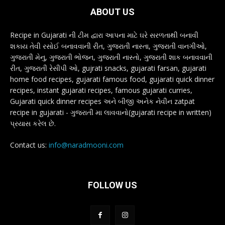
ABOUT US
Recipe in Gujarati ની ટીમ દ્વારા આપના માટે ઘરે સરળતાથી બનાવી
શકાય તેવી રસોઈ બનાવવાની રીત, ગુજરાતી નાસ્તા, ગુજરાતી વાનગીઓ,
ગુજરાતી મેનુ, ગુજરાતી ભોજન, ગુજરાતી નાસ્તો, ગુજરાતી શાક બનાવવાની
રીત, ગુજરાતી રેસીપી ઓ, gujrati snacks, gujarati farsan, gujarati
home food recipes, gujarati famous food, gujarati quick dinner
recipes, instant gujarati recipes, famous gujarati curries,
Gujarati quick dinner recipes અને બીજી અનેક નેવીન zatpat
recipe in gujarati - ગુજરાતી મા લાવવાનો(gujarati recipe in written)
પ્રયાસ કરેલ છે.
Contact us:
info@naradmooni.com
FOLLOW US