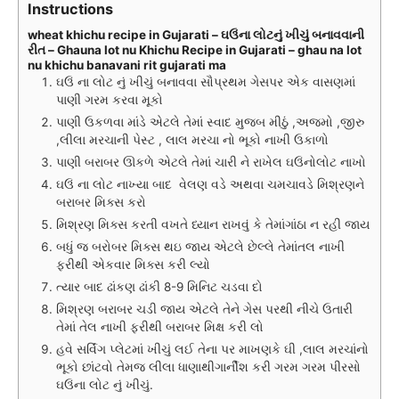
Instructions
wheat khichu recipe in Gujarati – ઘઉંના લોટનું ખીચું બનાવવાની
રીત – Ghauna lot nu Khichu Recipe in Gujarati – ghau na lot
nu khichu banavani rit gujarati ma
ઘઉં ના લોટ નું ખીચું બનાવવા સૌપ્રથમ ગેસપર એક વાસણમાં
પાણી ગરમ કરવા મૂકો
પાણી ઉકળવા માંડે એટલે તેમાં સ્વાદ મુજબ મીઠું ,અજમો ,જીરુ
,લીલા મરચાની પેસ્ટ , લાલ મરચા નો ભૂકો નાખી ઉકાળો
પાણી બરાબર ઊકળે એટલે તેમાં ચારી ને રાખેલ ઘઉંનોલોટ નાખો
ઘઉં ના લોટ નાખ્યા બાદ વેલણ વડે અથવા ચમચાવડે મિશ્રણને
બરાબર મિક્સ કરો
મિશ્રણ મિક્સ કરતી વખતે ધ્યાન રાખવું કે તેમાંગાંઠા ન રહી જાય
બધું જ બરોબર મિક્સ થઇ જાય એટલે છેલ્લે તેમાંતલ નાખી
ફરીથી એકવાર મિક્સ કરી લ્યો
ત્યાર બાદ ઢાંકણ ઢાંકી 8-9 મિનિટ ચડવા દો
મિશ્રણ બરાબર ચડી જાય એટલે તેને ગેસ પરથી નીચે ઉતારી
તેમાં તેલ નાખી ફરીથી બરાબર મિક્ષ કરી લો
હવે સર્વિંગ પ્લેટમાં ખીચું લઈ તેના પર માખણકે ઘી ,લાલ મરચાંનો
ભૂકો છાંટવો તેમજ લીલા ધાણાથીગાર્નીશ કરી ગરમ ગરમ પીરસો
ઘઉંના લોટ નું ખીચું.