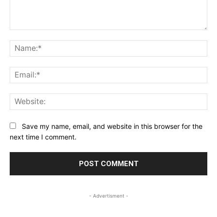
Comment:
Na
Ema
Web
Save my name, email, and website in this browser for the
next time I comment.
- Advertisment -