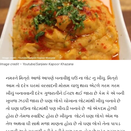
Image credit – Youtube/Sanjeev Kapoor Khazana
નમસ્તે મિત્રો આજે આપણે બનાવીશું ઘઉં ના લોટ નુ ખીચુ. મિત્રો
આમ તો દરેક ઘરમાં વરસાદની મોસમ ચાલુ થાય એટલે ગરમ ગરમ
ખીચું બનાવવાની દરેક ગુજરાતીને ઈચ્છા થઈ જાય છે કેમ કે એ બની
ખુબજ ઝડપી જાય છે ઘણા લોકો ચોખાના લોટમાંથી ખીચુ બનાવે છે
તો ઘણા ઘઉંના લોટમાંથી પણ ખીચડી બનાવે છે જે એકદમ હેલ્ધી
હોય છે તેમજ સ્વાદિષ્ટ હોય છે ખીચુના લોટને ઘણા લોકો એમ જ
તેલ અથવા ઘી સાથે મજા માણતા હોય છે તો ઘણા લોકો તેના પાપડ