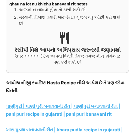
ghau na lot nu khichu banavani rit notes
અજમો ન નાખવો હોય તો ટાળી શકો છો
મરચાની તીખાશ તમારી જરૂરિયાત મુજબ વધુ ઓછી કરી શકો
છો
રેસીપી વિશે આપનો અભિપ્રાય જરૂરથી જણાવશો
ઉપર ⭐⭐⭐⭐⭐ રેટિંગ આપવા વિનંતી તેમજ તમેજ નીચે કોમેન્મટ
પણ કરી શકો છો
આવીજ બીજી સ્વાદિષ્ટ Nasta Recipe નીચે આપેલ છે તે પણ જોવા
વિનંતી
પાણીપુરી | પાણી પુરી બનાવવાની રીત | પાણીપુરી બનાવવાની રીત |
pani puri recipe in gujarati | pani puri banavani rit
ખારા પુડલા બનાવવાની રીત | khara pudla recipe in gujarati |