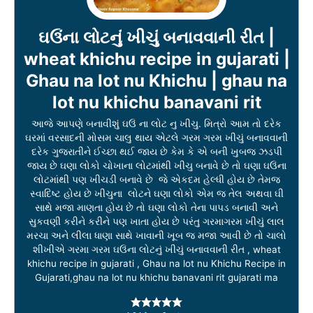
ઘઉંના લોટનું ખીચું બનાવવાની રીત |
wheat khichu recipe in gujarati |
Ghau na lot nu Khichu | ghau na
lot nu khichu banavani rit
આજે આપણે બનાવીશું ઘઉં ના લોટ નુ ખીચુ. મિત્રો આમ તો દરેક
ઘરમાં વરસાદની મોસમ ચાલુ થાય એટલે ગરમ ગરમ ખીચું બનાવવાની
દરેક ગુજરાતીને ઈચ્છા થઈ જાય છે કેમ કે એ બની ખુબજ ઝડપી
જાય છે ઘણા લોકો ચોખાના લોટમાંથી ખીચુ બનાવે છે તો ઘણા ઘઉંના
લોટમાંથી પણ ખીચડી બનાવે છે જે એકદમ હેલ્ધી હોય છે તેમજ
સ્વાદિષ્ટ હોય છે ખીચુના લોટને ઘણા લોકો એમ જ તેલ અથવા ઘી
સાથે મજા માણતા હોય છે તો ઘણા લોકો તેના પાપડ બનાવી અને
સુકવણી કરીને કરીને પણ ખાતા હોય છે પરંતુ ગરમાગરમ ખીચું લાલ
મરચા અને લીલા ધાણા સાથે ખાવાની ખૂબ જ મજા આવી છે તો ચાલો
શીખીએ ગરમા ગરમ ઘઉંના લોટનું ખીચું બનાવવાની રીત , wheat
khichu recipe in gujarati , Ghau na lot nu Khichu Recipe in
Gujarati,ghau na lot nu khichu banavani rit gujarati ma