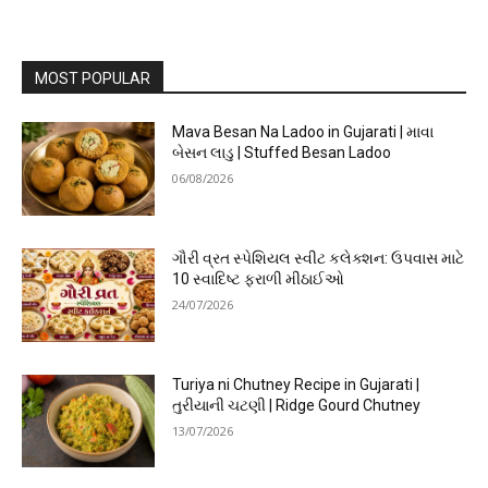
MOST POPULAR
Mava Besan Na Ladoo in Gujarati | માવા
બેસન લાડુ | Stuffed Besan Ladoo
06/08/2026
ગૌરી વ્રત સ્પેશિયલ સ્વીટ કલેક્શન: ઉપવાસ માટે
10 સ્વાદિષ્ટ ફરાળી મીઠાઈઓ
24/07/2026
Turiya ni Chutney Recipe in Gujarati |
તુરીયાની ચટણી | Ridge Gourd Chutney
13/07/2026