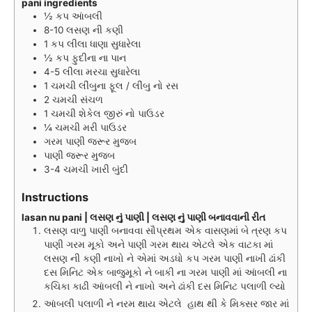
pani ingredients
½
કપ
આંબલી
8-10
લસણ ની કણી
1
કપ
લીલા ધાણા સુધારેલા
½
કપ
ફુદીના ના પાન
4-5
લીલા મરચા સુધારેલા
1
ચમચી
લીંબુના ફૂલ / લીંબુ નો રસ
2
ચમચી
સંચળ
1
ચમચી
શેકેલ જીરું નો પાઉડર
¼
ચમચી
મરી પાઉડર
ગરમ પાણી જરૂર મુજબ
પાણી જરૂર મુજબ
3-4
ચમચી
ખારી બુંદી
Instructions
lasan nu pani | લસણ નું પાણી | લસણ નું પાણી બનાવવાની રીત
લસણ વાળુ પાણી બનાવવા સૌપ્રથમ એક વાસણમાં બે ત્રણ કપ
પાણી ગરમ મૂકો અને પાણી ગરમ થાય એટલે એક વાટકા માં
લસણ ની કણી નાખો ને એમાં અડધો કપ ગરમ પાણી નાખી ઢાંકી
દસ મિનિટ એક બાજુમૂકો ને બાકી ના ગરમ પાણી માં આંબલી ના
કચિકા કાઢી આંબલી ને નાખો અને ઢાંકી દસ મિનિટ પલાળી લ્યો
આંબલી પલાળી ને નરમ થાય એટલે હાથ થી કે મિક્સર જાર માં