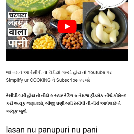
જો તમને આ રેસીપી નો વિડીયો ગમ્યો હોય તો Youtube પર
Simplify ur COOKING ને Subscribe કરજો
રેસીપી ગમી હોય તો નીચે ⭐ સ્ટાર રેટિંગ ⭐ તેમજ ફીડબેક નીચે કોમેન્ટ
કરી અચૂક જણાવશો
,
બીજી ઘણી બધી રેસીપી ની નીચે આપેલ છે તે
અચૂક જુવો
lasan nu panupuri nu pani