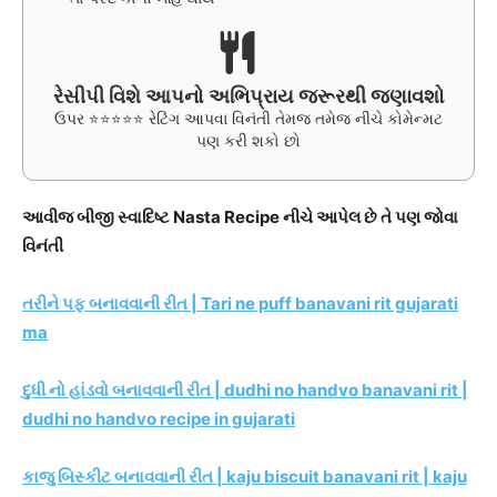
રેસીપી વિશે આપનો અભિપ્રાય જરૂરથી જણાવશો
ઉપર ⭐⭐⭐⭐⭐ રેટિંગ આપવા વિનંતી તેમજ તમેજ નીચે કોમેન્મટ
પણ કરી શકો છો
આવીજ બીજી સ્વાદિષ્ટ Nasta Recipe નીચે આપેલ છે તે પણ જોવા
વિનંતી
તરીને પફ બનાવવાની રીત | Tari ne puff banavani rit gujarati
ma
દુધી નો હાંડવો બનાવવાની રીત | dudhi no handvo banavani rit |
dudhi no handvo recipe in gujarati
કાજુ બિસ્કીટ બનાવવાની રીત | kaju biscuit banavani rit | kaju