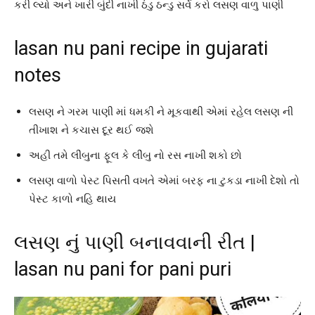
કરી લ્યો અને ખારી બુંદી નાખી ઠંડુ ઠન્ડુ સર્વ કરો લસણ વાળુ પાણી
lasan nu pani recipe in gujarati
notes
લસણ ને ગરમ પાણી માં ધમકી ને મૂકવાથી એમાં રહેલ લસણ ની
તીખાશ ને કચાસ દૂર થઈ જશે
અહી તમે લીંબુના ફૂલ કે લીંબુ નો રસ નાખી શકો છો
લસણ વાળો પેસ્ટ પિસતી વખતે એમાં બરફ ના ટુકડા નાખી દેશો તો
પેસ્ટ કાળો નહિ થાય
લસણ નું પાણી બનાવવાની રીત |
lasan nu pani for pani puri