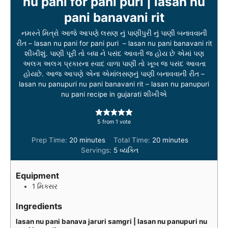
nu pani for pani puri | lasan nu
pani banavani rit
નમસ્તે મિત્રો આજે આપણે લસણ નું પાણીપુરી નું પાણી બનાવવાની
રીત – lasan nu pani for pani puri – lasan nu pani banavani rit
શીખીશું. પાણી પૂરી તો બધા ને પસંદ આવતી જ હોય છે એમાં પણ
અલગ અલગ પ્રકારના સ્વાદ વાળા પાણી તો ખૂબ જ પસંદ આવતા
હોયછે. આજ આપણે એના એમાંલસણનું પાણી બનાવવાની રીત –
lasan nu panupuri nu pani banavani rit – lasan nu panupuri
nu pani recipe in gujarati શીખીએ
5
from 1 vote
m
m
Prep Time:
20
minutes
Total Time:
20
minutes
i
i
Servings:
5
વ્યક્તિ
n
n
u
u
Equipment
t
t
1 મિક્સર
e
e
s
s
Ingredients
lasan nu pani banava jaruri samgri | lasan nu panupuri nu