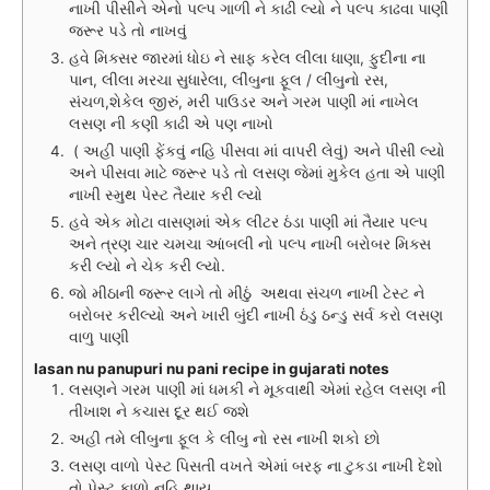
નાખી પીસીને એનો પલ્પ ગાળી ને કાઢી લ્યો ને પલ્પ કાઢવા પાણી
જરૂર પડે તો નાખવું
હવે મિક્સર જારમાં ધોઇ ને સાફ કરેલ લીલા ધાણા, ફુદીના ના
પાન, લીલા મરચા સુધારેલા, લીંબુના ફૂલ / લીંબુનો રસ,
સંચળ,શેકેલ જીરું, મરી પાઉડર અને ગરમ પાણી માં નાખેલ
લસણ ની કણી કાઢી એ પણ નાખો
( અહી પાણી ફેંકવું નહિ પીસવા માં વાપરી લેવું) અને પીસી લ્યો
અને પીસવા માટે જરૂર પડે તો લસણ જેમાં મુકેલ હતા એ પાણી
નાખી સ્મુથ પેસ્ટ તૈયાર કરી લ્યો
હવે એક મોટા વાસણમાં એક લીટર ઠંડા પાણી માં તૈયાર પલ્પ
અને ત્રણ ચાર ચમચા આંબલી નો પલ્પ નાખી બરોબર મિક્સ
કરી લ્યો ને ચેક કરી લ્યો.
જો મીઠાની જરૂર લાગે તો મીઠું અથવા સંચળ નાખી ટેસ્ટ ને
બરોબર કરીલ્યો અને ખારી બુંદી નાખી ઠંડુ ઠન્ડુ સર્વ કરો લસણ
વાળુ પાણી
lasan nu panupuri nu pani recipe in gujarati notes
લસણને ગરમ પાણી માં ધમકી ને મૂકવાથી એમાં રહેલ લસણ ની
તીખાશ ને કચાસ દૂર થઈ જશે
અહી તમે લીંબુના ફૂલ કે લીંબુ નો રસ નાખી શકો છો
લસણ વાળો પેસ્ટ પિસતી વખતે એમાં બરફ ના ટુકડા નાખી દેશો
તો પેસ્ટ કાળો નહિ થાય