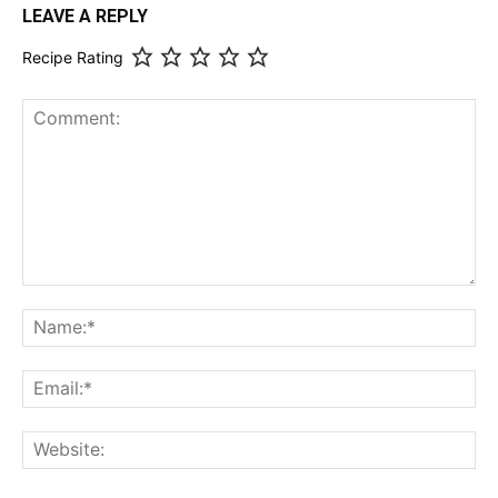
LEAVE A REPLY
Recipe Rating
Comment:
Na
Ema
Web