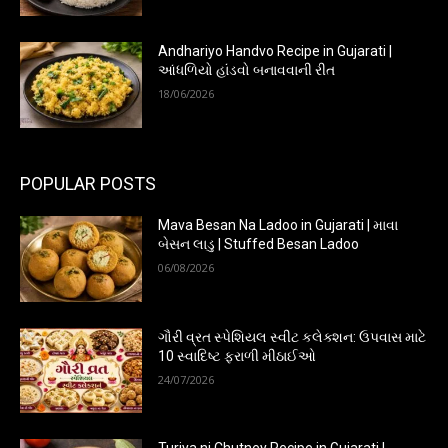
Andhariyo Handvo Recipe in Gujarati |
આંધળિયો હાંડવો બનાવવાની રીત
18/06/2026
POPULAR POSTS
Mava Besan Na Ladoo in Gujarati | માવા
બેસન લાડુ | Stuffed Besan Ladoo
06/08/2026
ગૌરી વ્રત સ્પેશિયલ સ્વીટ કલેક્શન: ઉપવાસ માટે
10 સ્વાદિષ્ટ ફરાળી મીઠાઈઓ
24/07/2026