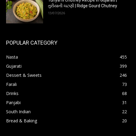
Turiya ni Chutney Recipe in Gujarati |
તુરીયાની ચટણી | Ridge Gourd Chutney
13/07/2026
POPULAR CATEGORY
Nasta
455
Gujarati
399
Dessert & Sweets
246
Farali
73
Drinks
68
Panjabi
31
South Indian
22
Bread & Baking
20