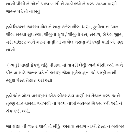
નાખી પીસી ને એનો પલ્પ ગાળી ને કાઢી લ્યો ને પલ્પ કાઢવા પાણી
જરૂર પડે તો નાખવું
હવે મિક્સર જારમાં ધોઇ ને સાફ કરેલ લીલા ધાણા, ફુદીના ના પાન,
લીલા મરચા સુધારેલા, લીંબુના ફૂલ / લીંબુનો રસ, સંચળ, શેકેલ જીરું,
મરી પાઉડર અને ગરમ પાણી માં નાખેલ લસણ ની કણી કાઢી એ પણ
નાખો
( અહી પાણી ફેંકવું નહિ પીસવા માં વાપરી લેવું) અને પીસી લ્યો અને
પીસવા માટે જરૂર પડે તો લસણ જેમાં મુકેલ હતા એ પાણી નાખી
સ્મુથ પેસ્ટ તૈયાર કરી લ્યો
હવે એક મોટા વાસણમાં એક લીટર ઠંડા પાણી માં તૈયાર પલ્પ અને
ત્રણ ચાર ચમચા આંબલી નો પલ્પ નાખી બરોબર મિક્સ કરી લ્યો ને
ચેક કરી લ્યો.
જો મીઠા ની જરૂર લાગે તો મીઠું અથવા સંચળ નાખી ટેસ્ટ ને બરોબર