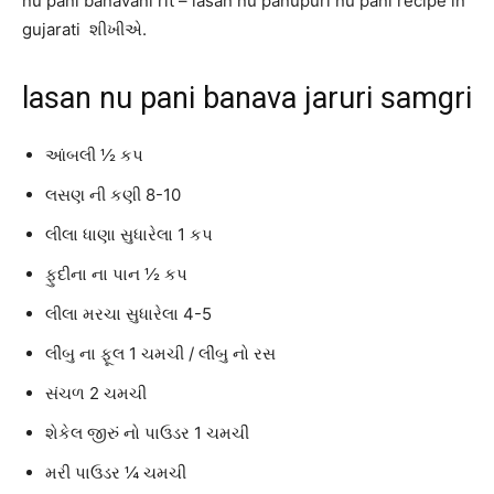
nu pani banavani rit – lasan nu panupuri nu pani recipe in
gujarati શીખીએ.
lasan nu pani banava jaruri samgri
આંબલી ½ કપ
લસણ ની કણી 8-10
લીલા ધાણા સુધારેલા 1 કપ
ફુદીના ના પાન ½ કપ
લીલા મરચા સુધારેલા 4-5
લીંબુ ના ફૂલ 1 ચમચી / લીંબુ નો રસ
સંચળ 2 ચમચી
શેકેલ જીરું નો પાઉડર 1 ચમચી
મરી પાઉડર ¼ ચમચી