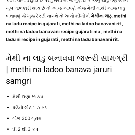
કડવી લાગતી હોય છે પરંતુ મેથી માં જે ગુણ છે કે એનું થોડું પણ સેવન
ખૂબ લાભકારી થાય છે તો આજ આપણે એજ મેથી માંથી આજ લાડુ
બનાવશું જે ખુજ ટેસ્ટી લાગશે તો ચાલો શીખીએ
મેથીના લાડુ, methi
na ladu recipe in gujarati, methi na ladoo banavani rit ,
methi na ladoo banavani recipe gujarati ma , methi na
ladu ni recipe in gujarati , methi na ladu banavani rit
.
મેથી ના લાડુ બનાવવા જરૂરી સામગ્રી
| methi na ladoo banava jaruri
samgri
મેથી દાણા ½ કપ
ઘઉંનો લોટ 1 ½ કપ
ગોળ 300 ગ્રામ
ઘી 2 થી 3 કપ