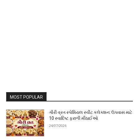
MOST POPULAR
ગૌરી વ્રત સ્પેશિયલ સ્વીટ કલેક્શન: ઉપવાસ માટે
10 સ્વાદિષ્ટ ફરાળી મીઠાઈઓ
24/07/2026