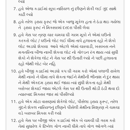
લ્યો
હવે એજ કડાઈમાં સૂકા નારિયળ નું છીણને શેકી લઈ ગુંદ સાથે
કાઢી લ્યો
હવે તરેલ ડ્રાય ફ્રુટ જે એક બાજુ મૂકેલ હતા તે ઠંડા થઇ ગયેલા
તે ડ્રાય ફ્રુટ ને મિક્સરમાં દરદરા પીસી લેવા
હવે ગેસ પર ત્રણ ચાર ચમચા ઘી ગરમ મૂકો ને એમાં ઘઉંનો
કરકરો લોટ / ઘઉંનો લોટ લઈ ધીમા તાપે હલાવતા રહો ને શેકો
લોટ અડધો શેકાવા આવે એટલે એમાં ચારવાડી, ખસખસ નને
મગતરિના બીજ નાખી શેકવા લોટ નો ગોલ્ડન રંગ થાય ત્યાં સુધી
શેકો ને શેકેલા લોટ ને ગેસ પર થી ઉતારી લ્યો ને પછી હલાવતા
રહો જેથી લોટ બેર નહિ
હવે બીજી કડાઈમાં અડધો કપ ઘી ગરમ કરો એમાં પલાળી રાખેલ
મેથી નાખો ને ધીમા તાપે શેકતા જઈને મેથીની ભીનાશ ને દુર થાય
ને મેથી એકદમ ડ્રાય થઈ જાય ત્યાં સુંધી શેકતા રહો મેથી
બરોબર શેકાઈ જાય એટલે ગેસ પર થી ઉતારી થોડી ઠંડી થવા દો
ત્યારબાદ મિક્સર જાર માં પીસીલ્યો
હવે એક મોટા વાસણમાં શેકેલો લોટ, પીસેલા ડ્રાય ફ્રૂટ, તરેલ
ગુંદને શેકલ નારિયળનું છીણને પીસેલી મેથીના મિશ્રણ ને ચમચા
વડે બરાબર મિક્સ કરી લ્યો
હવે ગેસ પર બીજી એક કડાઈમાં એક બે ચમચી ઘી ગરમ કરો
તેમાં સુધારેલ કે છિનેલ ગોળ નાખી ધીમે તાપે ગોળ ઓગળે ત્યાં