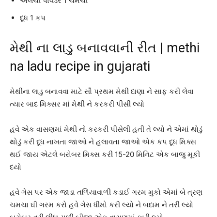
એલચી પાવડર 1 ચમચી
દૂધ 1 કપ
મેથી ના લાડુ બનાવવાની રીત | methi
na ladu recipe in gujarati
મેથીના લાડુ બનાવવા માટે સૌ પ્રથમ મેથી દાણા ને સાફ કરી લેવા
ત્યાર બાદ મિક્સર માં મેથી ને કરકરી પીસી લ્યો
હવે એક વાસણમાં મેથી નો કરકરી પીસેલી હતી તે લ્યો ને એમાં થોડું
થોડું કરી દૂધ નાખતા જાઓ ને હલાવતા જાઓ એક કપ દૂધ મિક્સ
થઈ જાય એટલે બરોબર મિક્સ કરી 15-20 મિનિટ એક બાજુ મૂકી
દયો
હવે ગેસ પર એક જાડા તળિયાવાળી કડાઈ ગરમ મુકો એમાં બે ત્રણ
ચમચા ઘી ગરમ કરો હવે ગેસ ધીમો કરી લ્યો ને બદામ ને તરી લ્યો