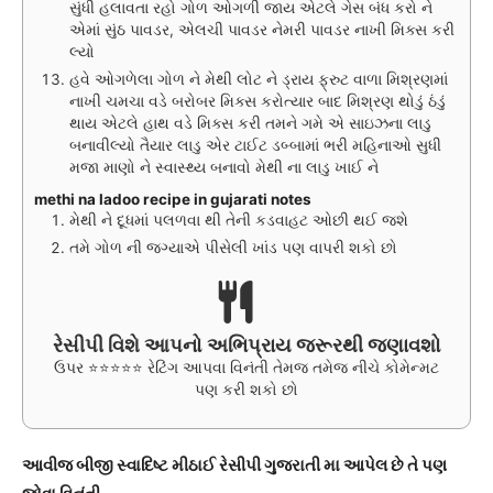
સુંધી હલાવતા રહો ગોળ ઓગળી જાય એટલે ગેસ બંધ કરો ને
એમાં સુંઠ પાવડર, એલચી પાવડર નેમરી પાવડર નાખી મિક્સ કરી
લ્યો
હવે ઓગળેલા ગોળ ને મેથી લોટ ને ડ્રાય ફ્રુટ વાળા મિશ્રણમાં
નાખી ચમચા વડે બરોબર મિક્સ કરોત્યાર બાદ મિશ્રણ થોડું ઠંડું
થાય એટલે હાથ વડે મિક્સ કરી તમને ગમે એ સાઇઝના લાડુ
બનાવીલ્યો તૈયાર લાડુ એર ટાઈટ ડબ્બામાં ભરી મહિનાઓ સુધી
મજા માણો ને સ્વાસ્થ્ય બનાવો મેથી ના લાડુ ખાઈ ને
methi na ladoo recipe in gujarati notes
મેથી ને દૂધમાં પલળવા થી તેની કડવાહટ ઓછી થઈ જશે
તમે ગોળ ની જગ્યાએ પીસેલી ખાંડ પણ વાપરી શકો છો
રેસીપી વિશે આપનો અભિપ્રાય જરૂરથી જણાવશો
ઉપર ⭐⭐⭐⭐⭐ રેટિંગ આપવા વિનંતી તેમજ તમેજ નીચે કોમેન્મટ
પણ કરી શકો છો
આવીજ બીજી સ્વાદિષ્ટ મીઠાઈ રેસીપી ગુજરાતી મા આપેલ છે તે પણ