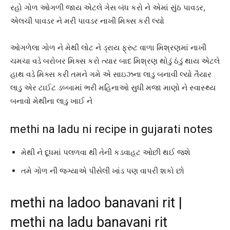
રહો ગોળ ઓગળી જાય એટલે ગેસ બંધ કરો ને એમાં સુંઠ પાવડર,
એલચી પાવડર ને મરી પાવડર નાખી મિક્સ કરી લ્યો
ઓગળેલા ગોળ ને મેથી લોટ ને ડ્રાય ફ્રુટ વાળા મિશ્રણમાં નાખી
ચમચા વડે બરોબર મિક્સ કરો ત્યાર બાદ મિશ્રણ થોડું ઠંડું થાય એટલે
હાથ વડે મિક્સ કરી તમને ગમે એ સાઇઝના લાડુ બનાવી લ્યો તૈયાર
લાડુ એર ટાઈટ ડબ્બામાં ભરી મહિનાઓ સુધી મજા માણો ને સ્વાસ્થ્ય
બનાવો મેથીના લાડુ ખાઈ ને
methi na ladu ni recipe in gujarati notes
મેથી ને દૂધમાં પલળવા થી તેની કડવાહટ ઓછી થઈ જશે
તમે ગોળ ની જગ્યાએ પીસેલી ખાંડ પણ વાપરી શકો છો
methi na ladoo banavani rit |
methi na ladu banavani rit