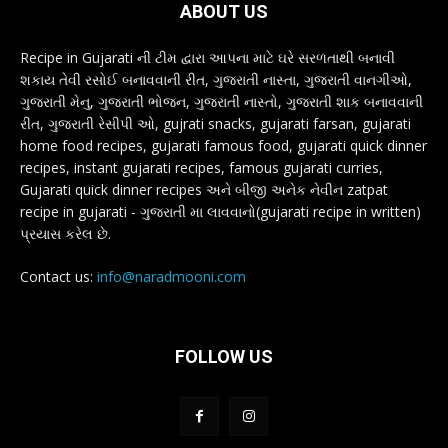
ABOUT US
Recipe in Gujarati ની ટીમ દ્વારા આપના માટે ઘરે સરળતાથી બનાવી
શકાય તેવી રસોઈ બનાવવાની રીત, ગુજરાતી નાસ્તા, ગુજરાતી વાનગીઓ,
ગુજરાતી મેનુ, ગુજરાતી ભોજન, ગુજરાતી નાસ્તો, ગુજરાતી શાક બનાવવાની
રીત, ગુજરાતી રેસીપી ઓ, gujrati snacks, gujarati farsan, gujarati
home food recipes, gujarati famous food, gujarati quick dinner
recipes, instant gujarati recipes, famous gujarati curries,
Gujarati quick dinner recipes અને બીજી અનેક નેવીન zatpat
recipe in gujarati - ગુજરાતી મા લાવવાનો(gujarati recipe in written)
પ્રયાસ કરેલ છે.
Contact us:
info@naradmooni.com
FOLLOW US