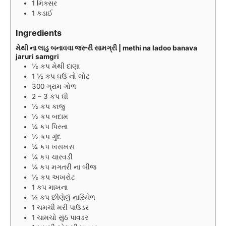
1 મિક્સર
e
s
s
e
1 કડાઈ
s
s
Ingredients
મેથી ના લાડુ બનાવવા જરૂરી સામગ્રી | methi na ladoo banava
jaruri samgri
½
કપ
મેથી દાણા
1 ½
કપ
ઘઉં નો લોટ
300
ગ્રામ
ગોળ
2 – 3
કપ
ઘી
½
કપ
કાજુ
½
કપ
બદામ
¼
કપ
પિસ્તા
½
કપ
ગુંદ
¼
કપ
ખસખસ
¼
કપ
ચારવડી
¼
કપ
મગતરી ના બીજ
½
કપ
અખરોટ
1
કપ
માખના
¼
કપ
છીણેલું નારિયેળ
1
ચમચી
મરી પાઉડર
1
ચામચો
સુંઠ પાવડર