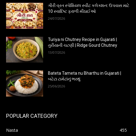
ગૌરી વ્રત સ્પેશિયલ સ્વીટ કલેક્શન: ઉપવાસ માટે
10 સ્વાદિષ્ટ ફરાળી મીઠાઈઓ
24/07/2026
Turiya ni Chutney Recipe in Gujarati |
તુરીયાની ચટણી | Ridge Gourd Chutney
13/07/2026
Bateta Tameta nu Bharthu in Gujarati |
બટેટા ટામેટાંનું ભરથું
25/06/2026
POPULAR CATEGORY
Nasta
455