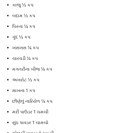
કાજુ ½ કપ
બદામ ½ કપ
પિસ્તા ¼ કપ
ગુંદ ½ કપ
ખસખસ ¼ કપ
ચારવડી ¼ કપ
મગતરીના બીજ ¼ કપ
અખરોટ ½ કપ
માખના 1 કપ
છીણેલું નારિયેળ ¼ કપ
મરી પાઉડર 1 ચમચી
સુંઠ પાવડર 1 ચામચો