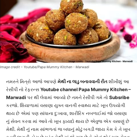
Image credit – Youtube/Papa Mummy Kitchen - Marwadi
નમસ્તે મિત્રો આજે આપણે
મેથી ના લાડુ બનાવવાની રીત
શીખીશું આ
રેસીપી નો રેફરન્સ
Youtube channel Papa Mummy Kitchen –
Marwadi
પર થી લેવામાં આવ્યો છે તમને રેસીપી ગમે તો
Subsribe
કરજો. શિયાળામાં વસાણા યુક્ત વાનગી સ્વાથ્ય માટે ખૂબ ઉપયોગી
થાય છે એમાં પણ સાંધાના દુઃખાવા, શારીરિક નબળાઈમાં જો વસાણા
નું સેવન કરવા માં આવે તો ખૂબ ફાયદો થાય છે એવુજ એક વસાણું છે
મેથી. મેથી નું નામ સાંભળતાં જ બધાનું મોઢું બગડી જાય કેમ કે તે ખૂબ