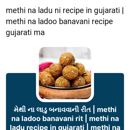
methi na ladu ni recipe in gujarati |
methi na ladoo banavani recipe
gujarati ma
મેથી ના લાડુ બનાવવાની રીત | methi
na ladoo banavani rit | methi na
ladu recipe in gujarati | methi na