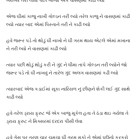
બરોબર તરી લીધા પછી બીજા એક વાસણમાં કાઢી લ્યો
એજ ઘીમાં કાજુ નાખી ગોલ્ડન તરી લ્યો તરેલ કાજુ ને વાસણમાં કાઢી
લ્યો ત્યાર બાદ એમાં પિસ્તાને તરી ને કાઢી લ્યો
હવે જરૂર પડે તો થોડું ઘી નાખો ને ઘી ગરમ થાય એટલે એમાં મખાના
ને તરી લ્યો ને વાસણમાં કાઢી લ્યો
ત્યાર પછી થોડું થોડું કરી ને ગુંદ ને ધીમા તાપે ગોલ્ડન તરી લ્યોને જો
જરૂર પડે તો ઘી નાખવું ને તારેલ ગુંદ અલગ વાસણમાં કઢી લ્યો
ત્યારબાદ એજ કડાઈમાં સૂકા નારિયળ નું છીણને શેકી લઈ ગુંદ સાથે
કાઢી લ્યો
હવે તરેલ ડ્રાય ફ્રુટ જે એક બાજુ મૂકેલ હતા તે ઠંડા થઇ ગયેલા તે
ડ્રાય ફ્રુટ ને મિક્સરમાં દરદરા પીસી લેવા
હવે ગેસ પર ત્રણ ચાર ચમચા ઘી ગરમ મૂકો ને એમાં ઘઉંનો કરકરો