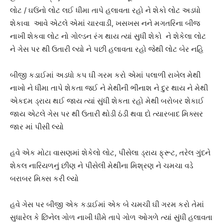
લોટ / ઘઉંનો લોટ લઈ ધીમા તાપે હલાવતા રહો ને શેકો લોટ અડધો
શેકાવા આવે એટલે એમાં ચારવાડી, ખસખસ નને મગતરિના બીજ
નાખી શેકવા લોટ નો ગોલ્ડન રંગ થાય ત્યાં સુધી શેકો ને શેકેલા લોટ
ને ગેસ પર થી ઉતારી લ્યો ને પછી હલાવતા રહો જેથી લોટ બેર નહિ
બીજી કડાઈમાં અડધો કપ ઘી ગરમ કરો એમાં પલાળી રાખેલ મેથી
નાખો ને ધીમા તાપે શેકતા જઈ ને મેથીની ભીનાશ ને દુર થાય ને મેથી
એકદમ ડ્રાય થઈ જાય ત્યાં સુંધી શેકતા રહો મેથી બરોબર શેકાઈ
જાય એટલે ગેસ પર થી ઉતારી થોડી ઠંડી થવા દો ત્યારબાદ મિક્સર
જાર માં પીસી લ્યો
હવે એક મોટા વાસણમાં શેકેલો લોટ, પીસેલા ડ્રાય ફ્રૂટ, તરેલ ગુંદને
શેકલ નારિયળનું છીણ ને પીસેલી મેથીના મિશ્રણ ને ચમચા વડે
બરાબર મિક્સ કરી લ્યો
હવે ગેસ પર બીજી એક કડાઈમાં એક બે ચમચી ઘી ગરમ કરો તેમાં
સુધારેલ કે છિનેલ ગોળ નાખી ધીમે તાપે ગોળ ઓગળે ત્યાં સુંધી હલાવતા