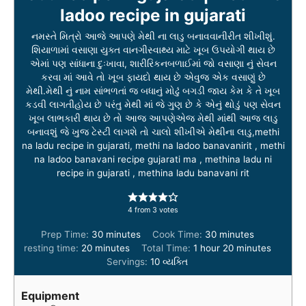
ladoo recipe in gujarati
નમસ્તે મિત્રો આજે આપણે મેથી ના લાડુ બનાવવાનીરીત શીખીશું.
શિયાળામાં વસાણા યુક્ત વાનગીસ્વાથ્ય માટે ખૂબ ઉપયોગી થાય છે
એમાં પણ સાંધાના દુઃખાવા, શારીરિકનબળાઈમાં જો વસાણા નું સેવન
કરવા માં આવે તો ખૂબ ફાયદો થાય છે એવુજ એક વસાણું છે
મેથી.મેથી નું નામ સાંભળતાં જ બધાનું મોઢું બગડી જાય કેમ કે તે ખૂબ
કડવી લાગતીહોય છે પરંતુ મેથી માં જે ગુણ છે કે એનું થોડું પણ સેવન
ખૂબ લાભકારી થાય છે તો આજ આપણેએજ મેથી માંથી આજ લાડુ
બનાવશું જે ખુજ ટેસ્ટી લાગશે તો ચાલો શીખીએ મેથીના લાડુ,methi
na ladu recipe in gujarati, methi na ladoo banavanirit , methi
na ladoo banavani recipe gujarati ma , methina ladu ni
recipe in gujarati , methina ladu banavani rit
4
from
3
votes
m
m
Prep Time:
30
minutes
Cook Time:
30
minutes
m
i
h
i
m
resting time:
20
minutes
Total Time:
1
hour
20
minutes
i
n
o
n
i
Servings:
10
વ્યક્તિ
n
u
u
u
n
u
t
r
t
u
Equipment
t
e
e
t