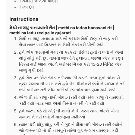
1
ચમચી
એલચી પાવડર
1
કપ
દૂધ
Instructions
મેથી ના લાડુ બનાવવાની રીત | methi na ladoo banavani rit |
methi na ladu recipe in gujarati
મેથી ના લાડુ બનાવવા માટે સૌ પ્રથમ મેથી દાણા ને સાફ કરી
લેવા ત્યાર બાદ મિક્સર માં મેથી નેકરકરી પીસી લ્યો
હવે એક વાસણમાં મેથી નો કરકરી પીસેલી હતી તે લ્યો ને એમાં
થોડું થોડું કરી દૂધ નાખતા જાઓને હલાવતા જાઓ એક કપ દૂધ
મિક્સ થઈ જાય એટલે બરોબર મિક્સ કરી 15-20 મિનિટ એક
બાજુ મૂકી દયો
હવે ગેસ પર એક જાડા તળિયાવાળી કડાઈ ગરમ મુકો એમાં બે
ત્રણ ચમચા ઘી ગરમ કરો હવે ગેસ ધીમોકરી લ્યો ને બદામ ને તરી
લ્યો બરોબર તરી લીધા પછી બીજા એક વાસણમાં કાઢી લ્યો
એજ ઘી માં કાજુ નાખી ગોલ્ડન તરી લ્યો તરેલ કાજુ ને વાસણમાં
કાઢી લ્યો ત્યાર બાદ એમાં પિસ્તા ને તરી ને કાઢી લ્યો
હવે જરૂર પડે તો થોડું ઘી નાખો ને ઘી ગરમ થાય એટલે એમાં
મખાના ને તરી લ્યો ને વાસણમાં કાઢીલ્યો
ત્યાર પછી થોડું થોડું કરી ને ગુંદ ને ધીમા તાપે ગોલ્ડન તરી લ્યોને
જો જરૂર પડે તો ઘી નાખવુંને તારેલ ગુંદ અલગ વાસણમાં કઢી