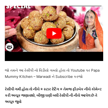
જો તમને આ રેસીપી નો વિડીયો ગમ્યો હોય તો Youtube પર Papa
Mummy Kitchen – Marwadi ને Subscribe કરજો
રેસીપી ગમી હોય તો નીચે ⭐ સ્ટાર રેટિંગ ⭐ તેમજ ફીડબેક નીચે કોમેન્ટ
કરી અચૂક જણાવશો
,
બીજી ઘણી બધી રેસીપી ની નીચે આપેલ છે તે
અચૂક જુવો