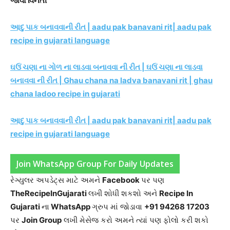
જોવા વિનંતી
આદુ પાક બનાવવાની રીત | aadu pak banavani rit| aadu pak
recipe in gujarati language
ઘઉં ચણા ના ગોળ ના લાડવા બનાવવા ની રીત | ઘઉં ચણા ના લાડવા
બનાવવા ની રીત | Ghau chana na ladva banavani rit | ghau
chana ladoo recipe in gujarati
આદુ પાક બનાવવાની રીત | aadu pak banavani rit| aadu pak
recipe in gujarati language
Join WhatsApp Group For Daily Updates
રેગ્યુલર અપડેટ્સ માટે અમને
Facebook
પર પણ
TheRecipeInGujarati
લખી શોધી શકશો અને
Recipe In
Gujarati
ના
WhatsApp
ગ્રુપ માં જોડાવા
+91 94268 17203
પર
Join Group
લખી મેસેજ કરો અમને ત્યાં પણ ફોલો કરી શકો