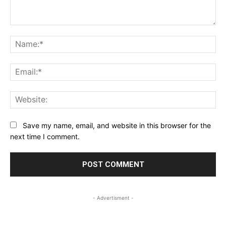
Comment:
Na
Ema
Web
Save my name, email, and website in this browser for the
next time I comment.
- Advertisment -