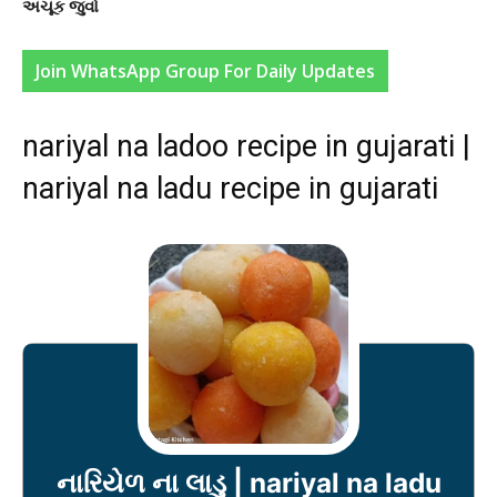
અચૂક જુવો
Join WhatsApp Group For Daily Updates
nariyal na ladoo recipe in gujarati |
nariyal na ladu recipe in gujarati
નારિયેળ ના લાડુ | nariyal na ladu