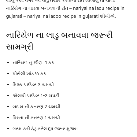
ચાલુ કર્યા વગર આ લાડુ તૈયાર કરવાની રીત શીખીશું તો ચાલો
નારિયેળ ના લાડવા બનાવવાની રીત – nariyal na ladu recipe in
gujarati – nariyal na ladoo recipe in gujarati શીખીએ.
નારિયેળ ના લાડુ બનાવવા જરૂરી
સામગ્રી
નારિયળ નું છીણ 1 કપ
પીસેલી ખાંડ ½ કપ
મિલ્ક પાઉડર 3 ચમચી
એલચી પાઉડર 1-2 ચપટી
બદામ ની કતરણ 2 ચમચી
પિસ્તા ની કતરણ 1 ચમચી
ગરમ કરી ઠંડુ કરેલ દૂધ જરૂર મુજબ