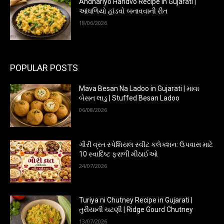
Andhariyo Handvo Recipe in Gujarati |
આંધળિયો હાંડવો બનાવવાની રીત
18/06/2026
POPULAR POSTS
Mava Besan Na Ladoo in Gujarati | માવા
બેસન લાડુ | Stuffed Besan Ladoo
06/08/2026
ગૌરી વ્રત સ્પેશિયલ સ્વીટ કલેક્શન: ઉપવાસ માટે
10 સ્વાદિષ્ટ ફરાળી મીઠાઈઓ
24/07/2026
Turiya ni Chutney Recipe in Gujarati |
તુરીયાની ચટણી | Ridge Gourd Chutney
13/07/2026