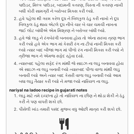
પાઉડર, મિલ્ક પાઉડર, બદામની કતરણ, પિસ્તા ની કતરણ નાખી
બધી કોરી સામગ્રી ને બરોબર મિક્સ કરી લ્યો.
હવે પહેલા થી ગરમ કરેલ દૂધ ને બિલકુલ ઠંડુ કરી નાખો ને દૂધ
બિલકુલ ઠંડુ થાય એટલે દૂધ નીબે ચાર બે ચાર ચમચી નાખતા
જઈ લોટ બાંધીએ એમ મિશ્રણ ને બરોબર બાંધી લ્યો.
હવે જો લાડુ ને રંગબેરંગી બનવવા હોય તો એના સરખા ત્રણ ભાગ
કરી લ્યો હવે એક ભાગ માં કેસરી રંગ ના ટીપાં નાખી મિક્સ કરી
લ્યો ત્યાર બાદ બીજા ભાગ માં પીળો રંગ નાખી મિક્સ કરી લ્યો ને
ત્રીજા ભાગ ને એમજ સફેદ રહેવા દયો.
ત્યારબાદ પહેલા સફેદ રંગ માંથી જે સાઇઝ ના લાડુ બનાવવા હોય
એ સાઇઝ ના લાડુ બનાવી લ્યો ત્યારબાદ પીળા વાળા માંથી લાડુ
બનાવી લ્યો અને ત્યાર બાદ કેસરી વાળા લાડુ બનાવી લ્યો આમ
બધા લાડુ તૈયાર કરી લ્યો ને મજા લ્યો નારિયળ ના લાડુ.
nariyal na ladoo recipe in gujarati notes
લાડુ માટે તમે ઇચ્છતા હો તો નારિયળ ના છીણ ને થોડા શેકી ને ઠંડુ
કરી ને પણ વાપરી શકો છો.
પીસેલી ખાંડ તમારી પસંદ મુજબ વધુ ઓછી માત્રા કરી શકો છો.