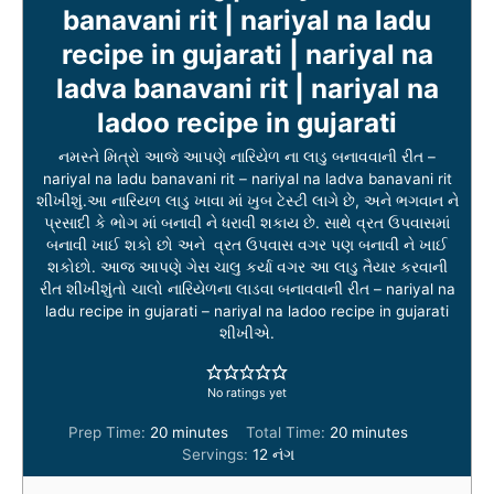
banavani rit | nariyal na ladu
recipe in gujarati | nariyal na
ladva banavani rit | nariyal na
ladoo recipe in gujarati
નમસ્તે મિત્રો આજે આપણે નારિયેળ ના લાડુ બનાવવાની રીત –
nariyal na ladu banavani rit – nariyal na ladva banavani rit
શીખીશું.આ નારિયળ લાડુ ખાવા માં ખુબ ટેસ્ટી લાગે છે, અને ભગવાન ને
પ્રસાદી કે ભોગ માં બનાવી ને ધરાવી શકાય છે. સાથે વ્રત ઉપવાસમાં
બનાવી ખાઈ શકો છો અને વ્રત ઉપવાસ વગર પણ બનાવી ને ખાઈ
શકોછો. આજ આપણે ગેસ ચાલુ કર્યા વગર આ લાડુ તૈયાર કરવાની
રીત શીખીશુંતો ચાલો નારિયેળના લાડવા બનાવવાની રીત – nariyal na
ladu recipe in gujarati – nariyal na ladoo recipe in gujarati
શીખીએ.
No ratings yet
m
m
Prep Time:
20
minutes
Total Time:
20
minutes
i
i
Servings:
12
નંગ
n
n