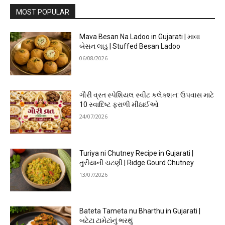
MOST POPULAR
Mava Besan Na Ladoo in Gujarati | માવા
બેસન લાડુ | Stuffed Besan Ladoo
06/08/2026
ગૌરી વ્રત સ્પેશિયલ સ્વીટ કલેક્શન: ઉપવાસ માટે
10 સ્વાદિષ્ટ ફરાળી મીઠાઈઓ
24/07/2026
Turiya ni Chutney Recipe in Gujarati |
તુરીયાની ચટણી | Ridge Gourd Chutney
13/07/2026
Bateta Tameta nu Bharthu in Gujarati |
બટેટા ટામેટાંનું ભરથું