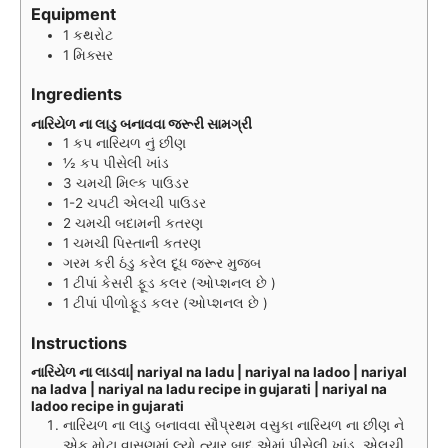
u
u
Equipment
t
t
1 કથરોટ
e
e
1 મિક્સર
s
s
Ingredients
નારિયેળ ના લાડુ બનાવવા જરૂરી સામગ્રી
1
કપ
નારિયળ નું છીણ
½
કપ
પીસેલી ખાંડ
3
ચમચી
મિલ્ક પાઉડર
1-2
ચપટી
એલચી પાઉડર
2
ચમચી
બદામની કતરણ
1
ચમચી
પિસ્તાની કતરણ
ગરમ કરી ઠંડુ કરેલ દૂધ જરૂર મુજબ
1
ટીપાં
કેસરી ફૂડ કલર (ઓપ્શનલ છે )
1
ટીપાં
પીળોફૂડ કલર (ઓપ્શનલ છે )
Instructions
નારિયેળ ના લાડવા| nariyal na ladu | nariyal na ladoo | nariyal
na ladva | nariyal na ladu recipe in gujarati | nariyal na
ladoo recipe in gujarati
નારિયળ ના લાડુ બનાવવા સૌપ્રથમ વસુકા નારિયળ ના છીણ ને
એક મોટા વાસણમાં લ્યો ત્યાર બાદ એમાં પીસેલી ખાંડ, એલચી