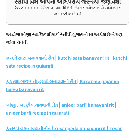
રેસીપી વિશે આપનો અભિપ્રાય જરૂરથી જણાવશો
ઉપર ⭐⭐⭐⭐⭐ રેટિંગ આપવા વિનંતી તેમજ તમેજ નીચે કોમેન્મટ
પણ કરી શકો છો
આવીજ બીજી સ્વાદિષ્ટ મીઠાઈ રેસીપી ગુજરાતી મા આપેલ છે તે પણ
જોવા વિનંતી
કચ્છી સાટા બનાવવાની રીત | kutchi sata banavani rit | kutchi
sata recipe in gujarati
કુકરમાં ગાજર નો હલવો બનાવવાની રીત | Kukar ma gajar no
halvo banavan rit
અંજીર બરફી બનાવવાની રીત | anjeer barfi banavani rit |
anjeer barfi recipe in gujarati
કેસર પેંડા બનાવવાની રીત | kesar peda banavani rit | kesar